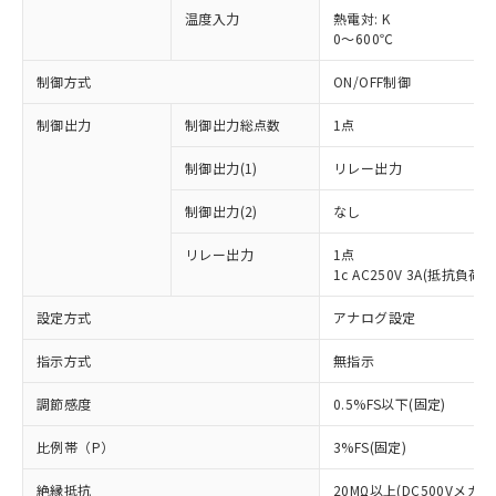
温度入力
熱電対: K
0～600℃
制御方式
ON/OFF制御
制御出力
制御出力総点数
1点
制御出力(1)
リレー出力
制御出力(2)
なし
リレー出力
1点
1c AC250V 3A(抵抗負荷)
設定方式
アナログ設定
※1 対応状況
指示方式
無指示
対応済み：EU RoHS指令（10物質）の
調節感度
0.5%FS以下(固定)
非含有に対応した製品が提供可能な商品で
比例帯（P）
す。
3%FS(固定)
対応予定：EU RoHS指令（10物質）の非含
ご利用条件
絶縁抵抗
20MΩ以上(DC500Vメガに
有に対応した製品に切り替える予定のある