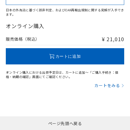
日本の外為法に基づく該非判定、およびEAR再輸出規制に関する見解が入手でき
ます。
"対応済み"や非含有の記載がされた商品であっても、流通
在庫等で未対応品が混在する可能性があります。
オンライン購入
非含有品が必要な際は、弊社営業部門もしくは販売店へお
問い合わせください。
¥ 21,010
販売価格（税込）
この製品のRoHS/REACH対応状況ページへ
カートに追加
オンライン購入における出荷予定日は、カートに追加～「ご購入手続き：価
格・納期の確認」画面にてご確認ください。
カートをみる
ページ先頭へ戻る