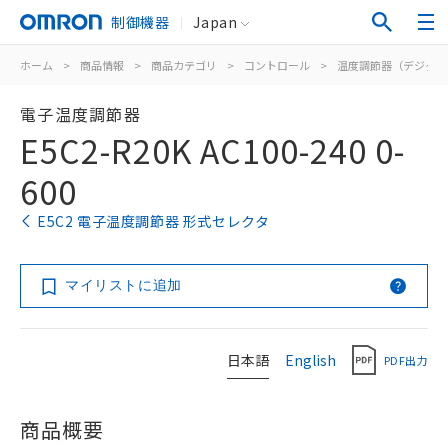
制御機器
Japan
ホーム
>
商品情報
>
商品カテゴリ
>
コントロール
>
温度調節器（デジタル
電子温度調節器
E5C2-R20K AC100-240 0-
600
E5C2 電子温度調節器 形式セレクタ
マイリストに追加
日本語
English
PDF出力
商品概要