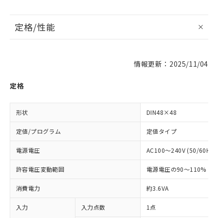
定格/性能
情報更新：2025/11/04
定格
形状
DIN48×48
定値/プログラム
定値タイプ
電源電圧
AC100～240V (50/60Hz)
許容電圧変動範囲
電源電圧の90～110%
消費電力
約3.6VA
入力
入力点数
1点