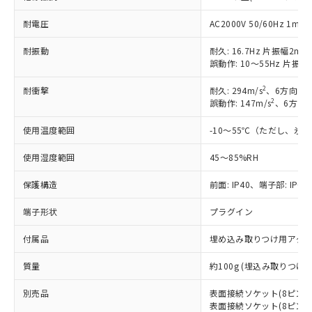
商品です。
耐電圧
AC2000V 50/60Hz 
対応予定なし：EU RoHS指令（10物質）の
以下の条件をお読みいただき、同意のうえ
非含有に非対応の商品で、対応品を出す予
耐振動
耐久: 16.7Hz 片振幅2mm
ご利用ください。
定はありません。
誤動作: 10～55Hz 片振幅0
調査・確認中：EU RoHS指令（10物質）の
本サービスは、当社制御機器事業取扱
※1 中国RoHS○×表
非含有の対応状況を調査中または確認中の
2
耐衝撃
耐久: 294m/s
、6方向 各
商品の当社在庫状況および標準価格
商品です。
2
誤動作: 147m/s
、6方向 
(税抜)を提供させていただくもので
「○」：最大均質材料含有率が中国RoHSの
非該当品：ライセンス料など無形物で、有
す。
基準値以下であることを示します。
使用温度範囲
害物質有無と関係のない商品です。
-10～55℃（ただし、氷
当社制御機器事業取扱商品の中には、
「×」：最大均質材料含有率が中国RoHSの
仕入先様の事情により、非含有部品として
本サービスの対象外となる商品もある
使用湿度範囲
基準値を超えていることを示します。
45～85%RH
いたものが、含有品と判明した場合などや
当社は、これら貴社製品のうち、外国
ことをご了承ください。
「－」：未確認です。当社販売部門へお問
むを得ず変更することがあります。
為替および外国貿易法に定める商品
在庫状況および標準価格照会結果は、
保護構造
前面: IP40、端子部: IP00
い合わせください。
（以下｢規制貨物等」という）を輸出
記載している更新日時点での社内デー
*EU RoHS指令（10物質）：
または国外への提供する場合は、日本
記
タに基づき作成されるものであり、閲
説明
端子形状
プラグイン
鉛(Pb) 1000ppm以下、 水銀(Hg) 1000ppm以下、 カド
*中国RoHS10物質の基準値 (GB/T26572)：
国政府の輸出許可(または役務取引許
号
覧された時点での実際の在庫および標
ミウム(Cd) 100ppm以下、
Pb(鉛) :1000ppm、 Hg(水銀) : 1000ppm、 Cd(カドミウ
可)を取得するなどの必要な手続きを
六価クロム(Cr(Ⅵ)) 1000ppm以下、ポリ臭化ビフェニル
ム) : 100ppm、
付属品
埋め込み取りつけ用アダ
準価格とは異なる場合があることをご
類(PBB) 1000ppm以下、ポリ臭化ジフェニルエーテル類
Cr(Ⅵ)(六価クロム) : 1000ppm、 PBBs(ポリ臭化ビフェ
とります。
了承ください。
(PBDE) 1000ppm以下、フタル酸ビス(2-エチルヘキシ
○
一定数以上の在庫あり
ニル類) : 1000ppm、 PBDEs(ポリ臭化ジフェニルエーテ
当社は規制貨物を破棄する場合は、完
質量
約100g (埋込み取りつけ
ル) (DEHP)(別名：DOP) 1000ppm以下、フタル酸ブチ
正式な納期状況および標準価格はお客
ル類) : 1000ppm、
ルベンジル（BBP） 1000ppm以下、フタル酸ジブチル
全に破砕するなど、違法に輸出されな
DBP(フタル酸ジブチル) : 1000ppm、 DIBP(フタル酸ジ
様のお取引先、またはお客様担当のオ
（DBP） 1000ppm以下、フタル酸ジイソブチル
イソブチル) : 1000ppm、 BBP(フタル酸ブチルベンジ
△
一定数には満たないが在庫あり
別売品
表面接続ソケット(8ピン): P
いよう必要な手段を講じます。
ムロン制御機器販売店・当社販売員に
(DIBP) 1000ppm以下
ル) : 1000ppm、
表面接続ソケット(8ピン、フ
当社は貴社製品を、核兵器、ミサイ
但し、RoHS指令で産業用監視および制御機器に対する
DEHP(フタル酸ビス(2-エチルヘキシル)) : 1000ppm