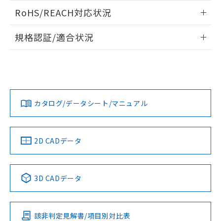
また、RoHS指令のフタル酸エステル類４
ログイン/会員登録いただくと、CADデータをダウンロー
RoHS/REACH対応状況
物質の対応では、対応完了までの期間は出
ドすることができます。
荷製品に未対応品が混在することから備考
情報更新：2026/7/29
欄に対応日を記載しておりました。
規格認証/適合状況
既に当社にて対応品への在庫切替を完了
ログイン/会員登録
EU RoHS
注意事項・凡例
していることから、特段のことがない限
UL認証
CSA認証
CEマーキング
り、2022年1月12日より割愛しておりま
す。
Yes
Yes
Yes
対応状況
対応予定月
※1
※2
ダウンロードデータをご利用いただく前に、以下を必ずお読
みください。
カタログ/データシート/マニュアル
対応済み
ソフトウェアの使用条件
LR型式承認
DNV型式承認
BV型式承認
KR型式承
（イギリス
（ノルウェー
（フランス
（韓国
船舶規格）
船舶規格）
船舶規格）
船舶規格
中国 RoHS
注意事項・凡例
2D CADデータ
No
No
No
No
中国 RoHS表
※1 ※2
3D CADデータ
この製品の規格認証/適合状況ページへ
Pb
Hg
Cd
Cr(VI)
その他の認証はこちらのページからご検索ください
該非判定見解書/項目別対比表
X
O
O
O