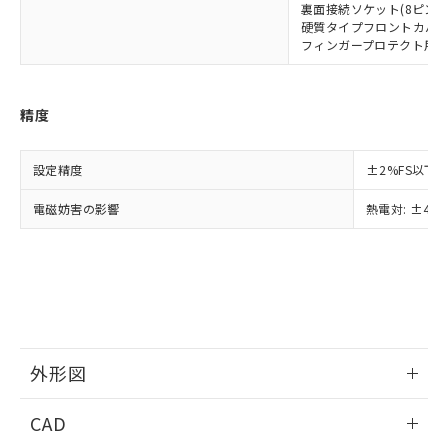
ご相談ください。
裏面接続ソケット(8ピンタイプ
適用除外項目は除く。
ル、化学兵器、生物兵器またはその他
－
在庫なし(最新の在庫状況につ
オムロン制御機器販売店や当社販売拠
フタル酸エステル類の４物質については閾値を超える意
硬質タイプフロントカバー: Y
武器並びにこれらの製造装置等に一切
いては、お客様のお取引先、ま
図的な使用がないことを確認しています。
点は「
販売ネットワーク
」をご確認
フィンガープロテクト用端子カ
※2 環境保護使用期限
使用いたしません。
たはお客様担当のオムロン制御
ください。
当社は、貴社製品を第三者に販売する
機器販売店・当社販売員にご確
在庫状況および標準価格結果を当社の
※2 対応予定月
「ｅ」：有害物質（10物質）のすべてが基
場合は、上記1、2および3の内容を当
認ください)
事前の承諾なく第三者に漏洩または開
精度
準値以下であることを示します。
該第三者に通知します。また当社は、
示しないようお願いします。
部品在庫の切り替え状況などにより、予定
「10」：通常の使用状況下において有害物
販売先および販売に係わる関係者が違
マイパーツ機能（部品リスト作成サー
空
受注生産機種、また在庫状況の
月が前後することがあります。
質が外部に漏えいし、環境に深刻な影響を
法に輸出するおそれがある場合は、取
ビス）をご利用いただくには、I-Web
設定精度
±2%FS以下
白
情報を公開していない機種
及ぼさない年数を意味します。
り引きをいたしません。
メンバーズにご登録されている必要が
「－」：未確認です。当社販売部門へお問
電磁妨害の影響
熱電対: ±4%
あります。
い合わせください。
お客様が当ウェブサイト上で当社にご
※3 非含有証明書ダウンロード
登録された部品リストについて、当社
および当社の共同利用者が、当社の製
下記の非含有証明書をダウンロードするこ
品・サービスに関するお客様との取
とができます。
合意する
キャンセル
引・商談に必要な範囲で利用すること
をご了承ください。
EU RoHS指令（10物質）の非含有証明書
※当社の共同利用者とは、
"個人情報
外形図
51物質の非含有証明書（当社基準）
の共同利用に関して"
の「1.共同利
※本証明書は発行日時点で非含有を証明す
用者の範囲」に記載されている法人を
情報更新：2025/11/04
るもので、過去に遡って非含有を証明する
CAD
指します。
ものではありません。