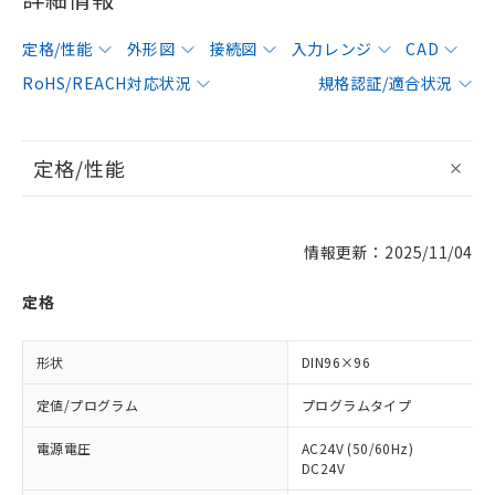
定格/性能
外形図
接続図
入力レンジ
CAD
RoHS/REACH対応状況
規格認証/適合状況
定格/性能
情報更新：2025/11/04
定格
形状
DIN96×96
定値/プログラム
プログラムタイプ
電源電圧
AC24V (50/60Hz)
DC24V