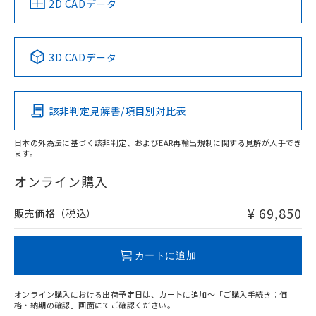
中国 RoHS
注意事項・凡例
2D CADデータ
No
No
No
No
中国 RoHS表
※1 ※2
3D CADデータ
この製品の規格認証/適合状況ページへ
Pb
Hg
Cd
Cr(VI)
その他の認証はこちらのページからご検索ください
該非判定見解書/項目別対比表
X
O
O
O
日本の外為法に基づく該非判定、およびEAR再輸出規制に関する見解が入手でき
ます。
"対応済み"や非含有の記載がされた商品であっても、流通
在庫等で未対応品が混在する可能性があります。
オンライン購入
非含有品が必要な際は、弊社営業部門もしくは販売店へお
問い合わせください。
¥ 69,850
販売価格（税込）
この製品のRoHS/REACH対応状況ページへ
カートに追加
オンライン購入における出荷予定日は、カートに追加～「ご購入手続き：価
格・納期の確認」画面にてご確認ください。