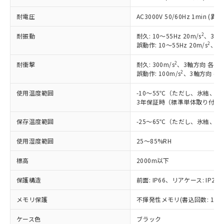
非含有に対応した製品が提供可能な商品で
耐電圧
AC3000V 50/60Hz 1min 
す。
対応予定：EU RoHS指令（10物質）の非含
2
耐振動
耐久: 10～55Hz 20m/s
、3軸方
ご利用条件
有に対応した製品に切り替える予定のある
2
誤動作: 10～55Hz 20m/s
、3軸
商品です。
対応予定なし：EU RoHS指令（10物質）の
2
耐衝撃
耐久: 300m/s
、3軸方向 各3回
以下の条件をお読みいただき、同意のうえ
非含有に非対応の商品で、対応品を出す予
2
誤動作: 100m/s
、3軸方向 各
ご利用ください。
定はありません。
使用温度範囲
-10～55℃（ただし、氷結、
調査・確認中：EU RoHS指令（10物質）の
本サービスは、当社制御機器事業取扱
※1 中国RoHS○×表
3年保証時（標準単体取り付け）
非含有の対応状況を調査中または確認中の
商品の当社在庫状況および標準価格
商品です。
(税抜)を提供させていただくもので
保存温度範囲
-25～65℃（ただし、氷結、
「○」：最大均質材料含有率が中国RoHSの
非該当品：ライセンス料など無形物で、有
す。
基準値以下であることを示します。
害物質有無と関係のない商品です。
当社制御機器事業取扱商品の中には、
使用湿度範囲
25～85%RH
「×」：最大均質材料含有率が中国RoHSの
仕入先様の事情により、非含有部品として
本サービスの対象外となる商品もある
基準値を超えていることを示します。
いたものが、含有品と判明した場合などや
当社は、これら貴社製品のうち、外国
標高
2000m以下
ことをご了承ください。
「－」：未確認です。当社販売部門へお問
むを得ず変更することがあります。
為替および外国貿易法に定める商品
在庫状況および標準価格照会結果は、
い合わせください。
（以下｢規制貨物等」という）を輸出
保護構造
前面: IP66、リアケース: IP20、
記載している更新日時点での社内デー
*EU RoHS指令（10物質）：
または国外への提供する場合は、日本
記
タに基づき作成されるものであり、閲
説明
鉛(Pb) 1000ppm以下、 水銀(Hg) 1000ppm以下、 カド
*中国RoHS10物質の基準値 (GB/T26572)：
メモリ保護
不揮発性メモリ(書込回数: 100
国政府の輸出許可(または役務取引許
号
覧された時点での実際の在庫および標
ミウム(Cd) 100ppm以下、
Pb(鉛) :1000ppm、 Hg(水銀) : 1000ppm、 Cd(カドミウ
可)を取得するなどの必要な手続きを
六価クロム(Cr(Ⅵ)) 1000ppm以下、ポリ臭化ビフェニル
ム) : 100ppm、
準価格とは異なる場合があることをご
ケース色
類(PBB) 1000ppm以下、ポリ臭化ジフェニルエーテル類
ブラック
Cr(Ⅵ)(六価クロム) : 1000ppm、 PBBs(ポリ臭化ビフェ
とります。