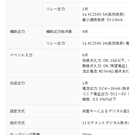
リレー出力
1点
1a AC250V 5A(抵抗負荷)
最小適用負荷: 5V 10mA
補助出力
補助出力総点数
4点
リレー出力
1a AC250V 2A(抵抗負荷) 電
イベント入力
6点
有接点入力: ON: 1kΩ以下、OFF
無接点入力: ON: 残留電圧1.5V
流出電流: 約7mA(1接点あたり)
伝送出力
1点
電流出力: DC4～20mA (負荷: 
リニア電圧出力: DC1～5V（負荷
精度: ±0.3%FS以下
設定方式
前面キーによるデジタル設定
指示方式
11セグメントデジタル表示お
サンプリング周期
50ms