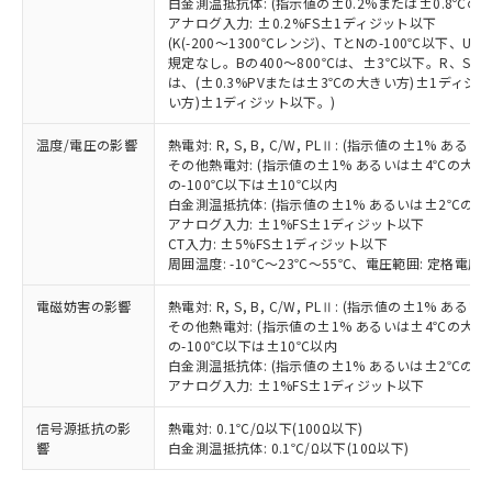
白金測温抵抗体: (指示値の±0.2%または±0.8℃
51物質の非含有証明書（当社基準）
の共同利用に関して"
の「1.共同利
アナログ入力: ±0.2%FS±1ディジット以下
※本証明書は発行日時点で非含有を証明す
用者の範囲」に記載されている法人を
(K(-200～1300℃レンジ)、TとNの-100℃以下、
るもので、過去に遡って非含有を証明する
指します。
規定なし。Bの400～800℃は、±3℃以下。R、S の
ものではありません。
は、(±0.3%PVまたは±3℃の大きい方)±1ディジッ
また、RoHS指令のフタル酸エステル類４
い方)±1ディジット以下。)
物質の対応では、対応完了までの期間は出
温度/電圧の影響
熱電対: R, S, B, C/W, PLⅡ: (指示値の±1%
荷製品に未対応品が混在することから備考
その他熱電対: (指示値の±1% あるいは±4℃の大
欄に対応日を記載しておりました。
の-100℃以下は±10℃以内
既に当社にて対応品への在庫切替を完了
白金測温抵抗体: (指示値の±1% あるいは±2℃の
していることから、特段のことがない限
アナログ入力: ±1%FS±1ディジット以下
り、2022年1月12日より割愛しておりま
CT入力: ±5%FS±1ディジット以下
す。
周囲温度: -10℃～23℃～55℃、電圧範囲: 定格電圧の
電磁妨害の影響
熱電対: R, S, B, C/W, PLⅡ: (指示値の±1%
その他熱電対: (指示値の±1% あるいは±4℃の大
の-100℃以下は±10℃以内
白金測温抵抗体: (指示値の±1% あるいは±2℃の
アナログ入力: ±1%FS±1ディジット以下
信号源抵抗の影
熱電対: 0.1℃/Ω以下(100Ω以下)
響
白金測温抵抗体: 0.1℃/Ω以下(10Ω以下)