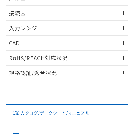
情報更新：2025/11/04
接続図
情報更新：2025/11/04
入力レンジ
情報更新：2025/11/04
CAD
ログイン/会員登録いただくと、CADデータをダウンロー
RoHS/REACH対応状況
ドすることができます。
情報更新：2026/7/29
規格認証/適合状況
ログイン/会員登録
EU RoHS
注意事項・凡例
UL認証
CSA認証
CEマーキング
Yes
Yes
Yes
対応状況
対応予定月
※1
※2
ダウンロードデータをご利用いただく前に、以下を必ずお読
みください。
カタログ/データシート/マニュアル
対応済み
ソフトウェアの使用条件
LR型式承認
DNV型式承認
BV型式承認
KR型式承
（イギリス
（ノルウェー
（フランス
（韓国
船舶規格）
船舶規格）
船舶規格）
船舶規格