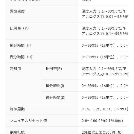
調節感度
温度入力: 0.1～999.9℃/°F（0
アナログ入力: 0.01～99.99%F
比例帯（P）
温度入力: 0.1～999.9℃/°F（0
アナログ入力: 0.1～999.9%F
積分時間（I）
0～9999s（1s単位）、0.0～99
微分時間（D）
0～9999s（1s単位）、0.0～99
冷却用
比例帯(P)
温度入力: 0.1～999.9℃/°F（0
アナログ入力: 0.1～999.9%F
積分時間(I)
0～9999s（1s単位）、0.0～99
微分時間(D)
0～9999s（1s単位）、0.0～99
制御周期
0.1s、0.2s、0.5s、1～99s (1
※1 対応状況
マニュアルリセット値
0.0～100.0%(0.1%単位)
絶縁抵抗
20MΩ以上(DC500V印加)
対応済み：EU RoHS指令（10物質）の