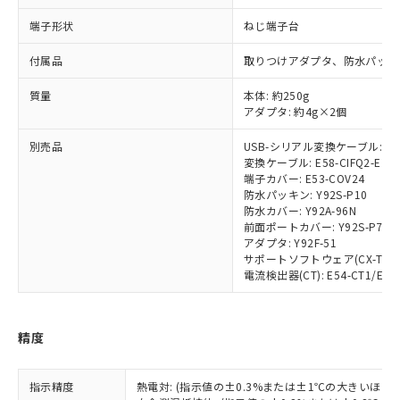
了承ください。
(PBDE) 1000ppm以下、フタル酸ビス(2-エチルヘキシ
○
一定数以上の在庫あり
ニル類) : 1000ppm、 PBDEs(ポリ臭化ジフェニルエーテ
当社は規制貨物を破棄する場合は、完
ル) (DEHP)(別名：DOP) 1000ppm以下、フタル酸ブチ
正式な納期状況および標準価格はお客
ル類) : 1000ppm、
端子形状
ねじ端子台
ルベンジル（BBP） 1000ppm以下、フタル酸ジブチル
全に破砕するなど、違法に輸出されな
DBP(フタル酸ジブチル) : 1000ppm、 DIBP(フタル酸ジ
様のお取引先、またはお客様担当のオ
（DBP） 1000ppm以下、フタル酸ジイソブチル
イソブチル) : 1000ppm、 BBP(フタル酸ブチルベンジ
△
一定数には満たないが在庫あり
いよう必要な手段を講じます。
ムロン制御機器販売店・当社販売員に
(DIBP) 1000ppm以下
付属品
ル) : 1000ppm、
取りつけアダプタ、防水パッキ
当社は貴社製品を、核兵器、ミサイ
但し、RoHS指令で産業用監視および制御機器に対する
DEHP(フタル酸ビス(2-エチルヘキシル)) : 1000ppm
ご相談ください。
適用除外項目は除く。
ル、化学兵器、生物兵器またはその他
－
在庫なし(最新の在庫状況につ
オムロン制御機器販売店や当社販売拠
質量
本体: 約250g
フタル酸エステル類の４物質については閾値を超える意
武器並びにこれらの製造装置等に一切
いては、お客様のお取引先、ま
図的な使用がないことを確認しています。
アダプタ: 約4g×2個
点は「
販売ネットワーク
」をご確認
※2 環境保護使用期限
使用いたしません。
たはお客様担当のオムロン制御
ください。
当社は、貴社製品を第三者に販売する
別売品
USB-シリアル変換ケーブル: E58
機器販売店・当社販売員にご確
在庫状況および標準価格結果を当社の
※2 対応予定月
「ｅ」：有害物質（10物質）のすべてが基
変換ケーブル: E58-CIFQ2-E
場合は、上記1、2および3の内容を当
認ください)
事前の承諾なく第三者に漏洩または開
端子カバー: E53-COV24
準値以下であることを示します。
該第三者に通知します。また当社は、
示しないようお願いします。
防水パッキン: Y92S-P10
部品在庫の切り替え状況などにより、予定
「10」：通常の使用状況下において有害物
販売先および販売に係わる関係者が違
マイパーツ機能（部品リスト作成サー
空
受注生産機種、また在庫状況の
防水カバー: Y92A-96N
月が前後することがあります。
質が外部に漏えいし、環境に深刻な影響を
法に輸出するおそれがある場合は、取
ビス）をご利用いただくには、I-Web
前面ポートカバー: Y92S-P7
白
情報を公開していない機種
及ぼさない年数を意味します。
り引きをいたしません。
アダプタ: Y92F-51
メンバーズにご登録されている必要が
「－」：未確認です。当社販売部門へお問
サポートソフトウェア(CX-Thermo)
あります。
い合わせください。
電流検出器(CT): E54-CT1/E54-
お客様が当ウェブサイト上で当社にご
※3 非含有証明書ダウンロード
登録された部品リストについて、当社
および当社の共同利用者が、当社の製
下記の非含有証明書をダウンロードするこ
精度
品・サービスに関するお客様との取
とができます。
合意する
キャンセル
引・商談に必要な範囲で利用すること
をご了承ください。
指示精度
熱電対: (指示値の±0.3%または±1℃の大きいほう
EU RoHS指令（10物質）の非含有証明書
※当社の共同利用者とは、
"個人情報