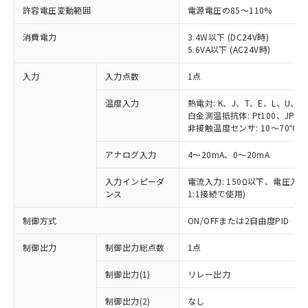
許容電圧変動範囲
電源電圧の85～110%
消費電力
3.4W以下 (DC24V時)
5.6VA以下 (AC24V時)
入力
入力点数
1点
温度入力
熱電対: K、J、T、E、L、U、N
白金測温抵抗体: Pt100、JPt10
非接触温度センサ: 10～70℃、6
アナログ入力
4～20mA、0～20mA
入力インピーダ
電流入力: 150Ω以下、電圧入力:
ンス
1:1接続で使用)
制御方式
ON/OFFまたは2自由度PID
制御出力
制御出力総点数
1点
制御出力(1)
リレー出力
制御出力(2)
なし