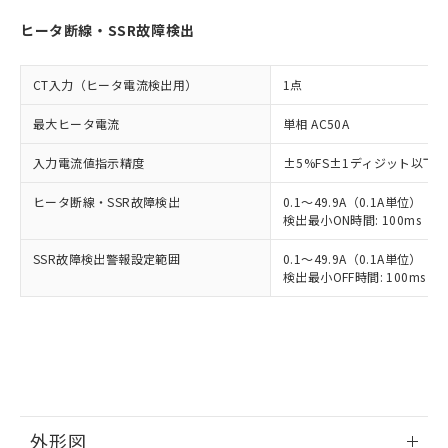
ヒータ断線・SSR故障検出
CT入力（ヒータ電流検出用）
1点
最大ヒータ電流
単相 AC50A
入力電流値指示精度
±5%FS±1ディジット以下
ヒータ断線・SSR故障検出
0.1～49.9A（0.1A単位）
検出最小ON時間: 100ms（制御
SSR故障検出警報設定範囲
0.1～49.9A（0.1A単位）
検出最小OFF時間: 100ms（制
外形図