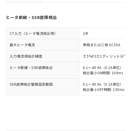
ヒータ断線・SSR故障検出
CT入力（ヒータ電流検出用）
2点
最大ヒータ電流
単相または三相 AC50A
入力電流値指示精度
±5%FS±1ディジット以下
ヒータ断線・SSR故障検出
0.1～49.9A（0.1A単位）
検出最小ON時間: 100ms（制御
SSR故障検出警報設定範囲
0.1～49.9A（0.1A単位）
検出最小OFF時間: 100ms（制