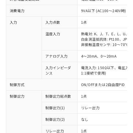
消費電力
9VA以下 (AC100～240V時)
入力
入力点数
1点
温度入力
熱電対: K、J、T、E、L、U、N
白金測温抵抗体: Pt100、JPt10
非接触温度センサ: 10～70℃、6
アナログ入力
4～20mA、0～20mA
入力インピーダ
電流入力: 150Ω以下、電圧入力:
ンス
1:1接続で使用)
制御方式
ON/OFFまたは2自由度PID
制御出力
制御出力総点数
1点
制御出力(1)
リレー出力
制御出力(2)
なし
リレー出力
1点