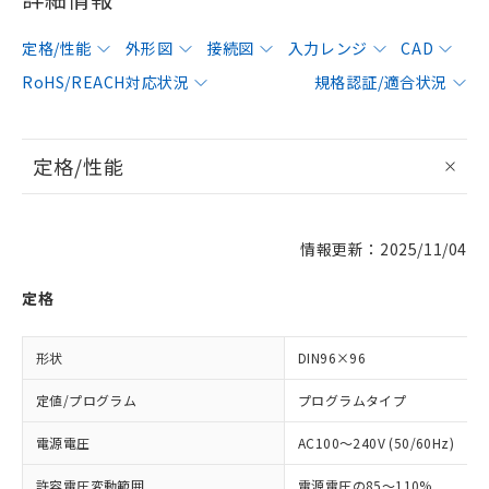
定格/性能
外形図
接続図
入力レンジ
CAD
RoHS/REACH対応状況
規格認証/適合状況
定格/性能
情報更新：2025/11/04
定格
形状
DIN96×96
定値/プログラム
プログラムタイプ
電源電圧
AC100～240V (50/60Hz)
許容電圧変動範囲
電源電圧の85～110%