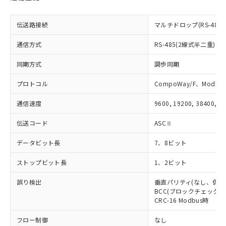
EU RoHS指令（10物質）の非含有証明書
※当社の共同利用者とは、
"個人情報
51物質の非含有証明書（当社基準）
の共同利用に関して"
の「1.共同利
※本証明書は発行日時点で非含有を証明す
伝送路接続
マルチドロップ(RS-485)
用者の範囲」に記載されている法人を
るもので、過去に遡って非含有を証明する
指します。
ものではありません。
通信方式
RS-485(2線式半二重)
また、RoHS指令のフタル酸エステル類４
物質の対応では、対応完了までの期間は出
同期方式
調歩同期
荷製品に未対応品が混在することから備考
プロトコル
CompoWay/F、Modbus
欄に対応日を記載しておりました。
既に当社にて対応品への在庫切替を完了
通信速度
9600, 19200, 38400, 5
していることから、特段のことがない限
り、2022年1月12日より割愛しておりま
伝送コード
ASCⅡ
す。
データビット長
7、8ビット
ストップビット長
1、2ビット
誤り検出
垂直パリティ(なし、偶数
BCC(ブロックチェックキャ
CRC-16 Modbus時
フロー制御
なし