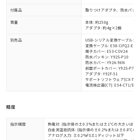
対応済み：EU RoHS指令（10物質）の
付属品
取りつけアダプタ、防水パッキ
非含有に対応した製品が提供可能な商品で
す。
質量
本体: 約250g
対応予定：EU RoHS指令（10物質）の非含
アダプタ: 約4g×2個
ご利用条件
有に対応した製品に切り替える予定のある
商品です。
別売品
USB-シリアル変換ケーブル: E58
対応予定なし：EU RoHS指令（10物質）の
変換ケーブル: E58-CIFQ2-E
以下の条件をお読みいただき、同意のうえ
非含有に非対応の商品で、対応品を出す予
端子カバー: E53-COV24
ご利用ください。
定はありません。
防水パッキン: Y92S-P10
防水カバー: Y92A-96N
調査・確認中：EU RoHS指令（10物質）の
本サービスは、当社制御機器事業取扱
前面ポートカバー: Y92S-P7
※1 中国RoHS○×表
非含有の対応状況を調査中または確認中の
商品の当社在庫状況および標準価格
アダプタ: Y92F-51
商品です。
(税抜)を提供させていただくもので
サポートソフトウェア(CX-Thermo)
「○」：最大均質材料含有率が中国RoHSの
非該当品：ライセンス料など無形物で、有
電流検出器(CT): E54-CT1/E54-
す。
基準値以下であることを示します。
害物質有無と関係のない商品です。
当社制御機器事業取扱商品の中には、
「×」：最大均質材料含有率が中国RoHSの
仕入先様の事情により、非含有部品として
本サービスの対象外となる商品もある
基準値を超えていることを示します。
いたものが、含有品と判明した場合などや
当社は、これら貴社製品のうち、外国
ことをご了承ください。
精度
「－」：未確認です。当社販売部門へお問
むを得ず変更することがあります。
為替および外国貿易法に定める商品
在庫状況および標準価格照会結果は、
い合わせください。
（以下｢規制貨物等」という）を輸出
記載している更新日時点での社内デー
*EU RoHS指令（10物質）：
または国外への提供する場合は、日本
指示精度
熱電対: (指示値の±0.3%または±1℃の大きいほう
記
タに基づき作成されるものであり、閲
説明
鉛(Pb) 1000ppm以下、 水銀(Hg) 1000ppm以下、 カド
*中国RoHS10物質の基準値 (GB/T26572)：
白金測温抵抗体: (指示値の±0.2%または±0.8℃
国政府の輸出許可(または役務取引許
号
覧された時点での実際の在庫および標
ミウム(Cd) 100ppm以下、
Pb(鉛) :1000ppm、 Hg(水銀) : 1000ppm、 Cd(カドミウ
アナログ入力: ±0.2%FS±1ディジット以下
可)を取得するなどの必要な手続きを
六価クロム(Cr(Ⅵ)) 1000ppm以下、ポリ臭化ビフェニル
ム) : 100ppm、
準価格とは異なる場合があることをご