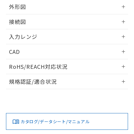
外形図
情報更新：2025/11/04
接続図
情報更新：2025/11/04
入力レンジ
情報更新：2025/11/04
CAD
ログイン/会員登録いただくと、CADデータをダウンロー
RoHS/REACH対応状況
ドすることができます。
情報更新：2026/7/29
規格認証/適合状況
ログイン/会員登録
EU RoHS
注意事項・凡例
UL認証
CSA認証
CEマーキング
Yes
Yes
Yes
対応状況
対応予定月
※1
※2
ダウンロードデータをご利用いただく前に、以下を必ずお読
みください。
カタログ/データシート/マニュアル
対応済み
ソフトウェアの使用条件
LR型式承認
DNV型式承認
BV型式承認
KR型式承