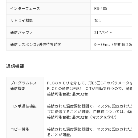
インターフェース
RS-485
リトライ機能
なし
通信バッファ
217バイト
通信レスポンス/送信待ち時間
0～99ms（初期値 20ms
通信機能
プログラムレス
PLCのメモリを介して、形E5□C-Tのパラメータ
通信機能
PLCとの通信は形E5□C-Tが自動で行うので、通信
接続可能台数: 最大32台
コンポ通信機能
接続された温度調節器間で、マスタに設定された温度調
ブに伝送することが可能。目標値については、勾配
接続可能台数: 最大32台（マスタを含む）
コピー機能
接続された温度調節器間で、マスタに設定された温
ることが可能。