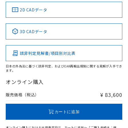
（イギリス
（ノルウェー
（フランス
（韓国
船舶規格）
船舶規格）
船舶規格）
船舶規格
中国 RoHS
注意事項・凡例
2D CADデータ
No
No
No
No
中国 RoHS表
※1 ※2
3D CADデータ
この製品の規格認証/適合状況ページへ
Pb
Hg
Cd
Cr(VI)
その他の認証はこちらのページからご検索ください
該非判定見解書/項目別対比表
X
O
O
O
日本の外為法に基づく該非判定、およびEAR再輸出規制に関する見解が入手でき
ます。
"対応済み"や非含有の記載がされた商品であっても、流通
在庫等で未対応品が混在する可能性があります。
オンライン購入
非含有品が必要な際は、弊社営業部門もしくは販売店へお
問い合わせください。
¥ 83,600
販売価格（税込）
この製品のRoHS/REACH対応状況ページへ
カートに追加
オンライン購入における出荷予定日は、カートに追加～「ご購入手続き：価