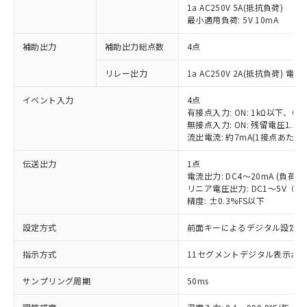
1a AC250V 5A(抵抗負荷)
最小適用負荷: 5V 10mA
補助出力
補助出力総点数
4点
リレー出力
1a AC250V 2A(抵抗負荷) 電
イベント入力
4点
有接点入力: ON: 1kΩ以下、OFF
無接点入力: ON: 残留電圧1.5V
流出電流: 約7mA(1接点あたり)
伝送出力
1点
電流出力: DC4～20mA (負荷: 
リニア電圧出力: DC1～5V（負荷
精度: ±0.3%FS以下
設定方式
前面キーによるデジタル設定
指示方式
11セグメントデジタル表示お
サンプリング周期
50ms