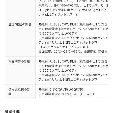
(K(-200～1300℃レンジ)、TとNの-100℃以下、
類(PBB) 1000ppm以下、ポリ臭化ジフェニルエーテル類
Cr(Ⅵ)(六価クロム) : 1000ppm、 PBBs(ポリ臭化ビフェ
とります。
了承ください。
(PBDE) 1000ppm以下、フタル酸ビス(2-エチルヘキシ
規定なし。Bの400～800℃は、±3℃以下。R、S の
○
一定数以上の在庫あり
ニル類) : 1000ppm、 PBDEs(ポリ臭化ジフェニルエーテ
当社は規制貨物を破棄する場合は、完
ル) (DEHP)(別名：DOP) 1000ppm以下、フタル酸ブチ
正式な納期状況および標準価格はお客
ル類) : 1000ppm、
は、(±0.3%PVまたは±3℃の大きい方)±1ディジッ
ルベンジル（BBP） 1000ppm以下、フタル酸ジブチル
全に破砕するなど、違法に輸出されな
DBP(フタル酸ジブチル) : 1000ppm、 DIBP(フタル酸ジ
い方)±1ディジット以下。)
様のお取引先、またはお客様担当のオ
（DBP） 1000ppm以下、フタル酸ジイソブチル
イソブチル) : 1000ppm、 BBP(フタル酸ブチルベンジ
△
一定数には満たないが在庫あり
いよう必要な手段を講じます。
ムロン制御機器販売店・当社販売員に
(DIBP) 1000ppm以下
ル) : 1000ppm、
当社は貴社製品を、核兵器、ミサイ
但し、RoHS指令で産業用監視および制御機器に対する
温度/電圧の影響
熱電対: R, S, B, C/W, PLⅡ: (指示値の±1%
DEHP(フタル酸ビス(2-エチルヘキシル)) : 1000ppm
ご相談ください。
適用除外項目は除く。
その他熱電対: (指示値の±1% あるいは±4℃の大
ル、化学兵器、生物兵器またはその他
－
在庫なし(最新の在庫状況につ
オムロン制御機器販売店や当社販売拠
フタル酸エステル類の４物質については閾値を超える意
の-100℃以下は±10℃以内
武器並びにこれらの製造装置等に一切
いては、お客様のお取引先、ま
図的な使用がないことを確認しています。
点は「
販売ネットワーク
」をご確認
白金測温抵抗体: (指示値の±1% あるいは±2℃の
※2 環境保護使用期限
使用いたしません。
たはお客様担当のオムロン制御
ください。
アナログ入力: ±1%FS±1ディジット以下
当社は、貴社製品を第三者に販売する
機器販売店・当社販売員にご確
在庫状況および標準価格結果を当社の
CT入力: ±5%FS±1ディジット以下
※2 対応予定月
「ｅ」：有害物質（10物質）のすべてが基
場合は、上記1、2および3の内容を当
認ください)
周囲温度: -10℃～23℃～55℃、電圧範囲: 定格電圧の
事前の承諾なく第三者に漏洩または開
準値以下であることを示します。
該第三者に通知します。また当社は、
示しないようお願いします。
部品在庫の切り替え状況などにより、予定
「10」：通常の使用状況下において有害物
販売先および販売に係わる関係者が違
電磁妨害の影響
熱電対: R, S, B, C/W, PLⅡ: (指示値の±1%
マイパーツ機能（部品リスト作成サー
空
受注生産機種、また在庫状況の
月が前後することがあります。
質が外部に漏えいし、環境に深刻な影響を
その他熱電対: (指示値の±1% あるいは±4℃の大
法に輸出するおそれがある場合は、取
ビス）をご利用いただくには、I-Web
白
情報を公開していない機種
の-100℃以下は±10℃以内
及ぼさない年数を意味します。
り引きをいたしません。
メンバーズにご登録されている必要が
白金測温抵抗体: (指示値の±1% あるいは±2℃の
「－」：未確認です。当社販売部門へお問
あります。
アナログ入力: ±1%FS±1ディジット以下
い合わせください。
お客様が当ウェブサイト上で当社にご
※3 非含有証明書ダウンロード
登録された部品リストについて、当社
信号源抵抗の影
熱電対: 0.1℃/Ω以下(100Ω以下)
響
白金測温抵抗体: 0.1℃/Ω以下(10Ω以下)
および当社の共同利用者が、当社の製
下記の非含有証明書をダウンロードするこ
品・サービスに関するお客様との取
とができます。
合意する
キャンセル
引・商談に必要な範囲で利用すること
をご了承ください。
通信性能