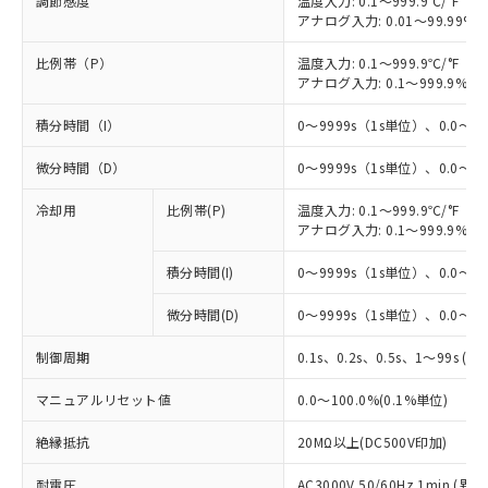
調節感度
温度入力: 0.1～999.9℃/°F（0
アナログ入力: 0.01～99.99%F
比例帯（P）
温度入力: 0.1～999.9℃/°F（0
アナログ入力: 0.1～999.9%F
積分時間（I）
0～9999s（1s単位）、0.0～99
微分時間（D）
0～9999s（1s単位）、0.0～99
冷却用
比例帯(P)
温度入力: 0.1～999.9℃/°F（0
アナログ入力: 0.1～999.9%F
積分時間(I)
0～9999s（1s単位）、0.0～99
微分時間(D)
0～9999s（1s単位）、0.0～99
制御周期
0.1s、0.2s、0.5s、1～99s (1
マニュアルリセット値
0.0～100.0%(0.1%単位)
絶縁抵抗
20MΩ以上(DC500V印加)
耐電圧
AC3000V 50/60Hz 1min 