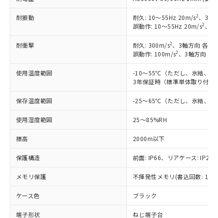
2
耐振動
耐久: 10～55Hz 20m/s
、3軸方
2
誤動作: 10～55Hz 20m/s
、3軸
2
耐衝撃
耐久: 300m/s
、3軸方向 各3回
2
誤動作: 100m/s
、3軸方向 各
使用温度範囲
-10～55℃（ただし、氷結、
3年保証時（標準単体取り付け）
保存温度範囲
-25～65℃（ただし、氷結、
使用湿度範囲
25～85%RH
標高
2000m以下
保護構造
前面: IP66、リアケース: IP20、
メモリ保護
不揮発性メモリ(書込回数: 100
ケース色
ブラック
※1 対応状況
端子形状
ねじ端子台