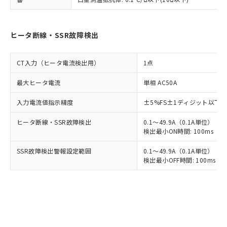
ヒータ断線・SSR故障検出
CT入力（ヒータ電流検出用）
1点
最大ヒータ電流
単相 AC50A
入力電流値指示精度
±5%FS±1ディジット以下
ヒータ断線・SSR故障検出
0.1～49.9A（0.1A単位）
検出最小ON時間: 100ms（制御
SSR故障検出警報設定範囲
0.1～49.9A（0.1A単位）
検出最小OFF時間: 100ms（制