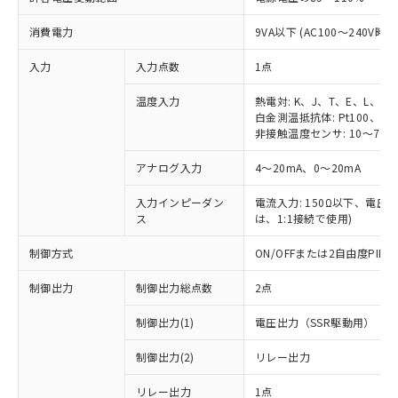
消費電力
9VA以下 (AC100～240V時)
入力
入力点数
1点
温度入力
熱電対: K、J、T、E、L、U
白金測温抵抗体: Pt100、JPt
非接触温度センサ: 10～70℃
アナログ入力
4～20mA、0～20mA
入力インピーダン
電流入力: 150Ω以下、電圧入力
ス
は、1:1接続で使用)
制御方式
ON/OFFまたは2自由度PI
制御出力
制御出力総点数
2点
制御出力(1)
電圧出力（SSR駆動用）
制御出力(2)
リレー出力
リレー出力
1点