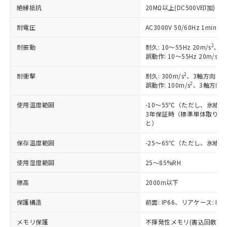
絶縁抵抗
20MΩ以上(DC500V印加)
対応済み：EU RoHS指令（10物質）の
非含有に対応した製品が提供可能な商品で
耐電圧
AC3000V 50/60Hz 1mi
す。
対応予定：EU RoHS指令（10物質）の非含
2
耐振動
耐久: 10～55Hz 20m/s
、3
ご利用条件
有に対応した製品に切り替える予定のある
2
誤動作: 10～55Hz 20m/s
、
商品です。
対応予定なし：EU RoHS指令（10物質）の
2
耐衝撃
耐久: 300m/s
、3軸方向 各
以下の条件をお読みいただき、同意のうえ
非含有に非対応の商品で、対応品を出す予
2
誤動作: 100m/s
、3軸方向 
ご利用ください。
定はありません。
調査・確認中：EU RoHS指令（10物質）の
使用温度範囲
-10～55℃（ただし、氷結
本サービスは、当社制御機器事業取扱
※1 中国RoHS○×表
3年保証時（標準単体取り付け
非含有の対応状況を調査中または確認中の
商品の当社在庫状況および標準価格
と）
商品です。
(税抜)を提供させていただくもので
「○」：最大均質材料含有率が中国RoHSの
非該当品：ライセンス料など無形物で、有
す。
保存温度範囲
-25～65℃（ただし、氷結
基準値以下であることを示します。
害物質有無と関係のない商品です。
当社制御機器事業取扱商品の中には、
「×」：最大均質材料含有率が中国RoHSの
仕入先様の事情により、非含有部品として
使用湿度範囲
25～85%RH
本サービスの対象外となる商品もある
基準値を超えていることを示します。
いたものが、含有品と判明した場合などや
当社は、これら貴社製品のうち、外国
ことをご了承ください。
「－」：未確認です。当社販売部門へお問
むを得ず変更することがあります。
為替および外国貿易法に定める商品
標高
2000m以下
在庫状況および標準価格照会結果は、
い合わせください。
（以下｢規制貨物等」という）を輸出
記載している更新日時点での社内デー
*EU RoHS指令（10物質）：
保護構造
前面: IP66、リアケース: IP2
または国外への提供する場合は、日本
記
タに基づき作成されるものであり、閲
説明
鉛(Pb) 1000ppm以下、 水銀(Hg) 1000ppm以下、 カド
*中国RoHS10物質の基準値 (GB/T26572)：
国政府の輸出許可(または役務取引許
号
覧された時点での実際の在庫および標
ミウム(Cd) 100ppm以下、
Pb(鉛) :1000ppm、 Hg(水銀) : 1000ppm、 Cd(カドミウ
メモリ保護
不揮発性メモリ(書込回数: 10
可)を取得するなどの必要な手続きを
六価クロム(Cr(Ⅵ)) 1000ppm以下、ポリ臭化ビフェニル
ム) : 100ppm、