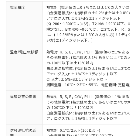
EU RoHS指令（10物質）の非含有証明書
※当社の共同利用者とは、
"個人情報
指示精度
熱電対: (指示値の±0.3%または±1℃の大きいほう
51物質の非含有証明書（当社基準）
の共同利用に関して"
の「1.共同利
白金測温抵抗体: (指示値の±0.2%または±0.8℃
※本証明書は発行日時点で非含有を証明す
用者の範囲」に記載されている法人を
アナログ入力: ±0.2%FS±1ディジット以下
るもので、過去に遡って非含有を証明する
指します。
(K(-200～1300℃レンジ)、TとNの-100℃以下、
ものではありません。
規定なし。Bの400～800℃は、±3℃以下。R、S の
また、RoHS指令のフタル酸エステル類４
は、(±0.3%PVまたは±3℃の大きい方)±1ディジッ
物質の対応では、対応完了までの期間は出
い方)±1ディジット以下。)
荷製品に未対応品が混在することから備考
温度/電圧の影響
熱電対: R, S, B, C/W, PLⅡ: (指示値の±1%
欄に対応日を記載しておりました。
その他熱電対: (指示値の±1% あるいは±4℃の大
既に当社にて対応品への在庫切替を完了
の-100℃以下は±10℃以内
していることから、特段のことがない限
白金測温抵抗体: (指示値の±1% あるいは±2℃の
り、2022年1月12日より割愛しておりま
アナログ入力: ±1%FS±1ディジット以下
す。
CT入力: ±5%FS±1ディジット以下
周囲温度: -10℃～23℃～55℃、電圧範囲: 定格電圧の
電磁妨害の影響
熱電対: R, S, B, C/W, PLⅡ: (指示値の±1%
その他熱電対: (指示値の±1% あるいは±4℃の大
の-100℃以下は±10℃以内
白金測温抵抗体: (指示値の±1% あるいは±2℃の
アナログ入力: ±1%FS±1ディジット以下
信号源抵抗の影
熱電対: 0.1℃/Ω以下(100Ω以下)
響
白金測温抵抗体: 0.1℃/Ω以下(10Ω以下)