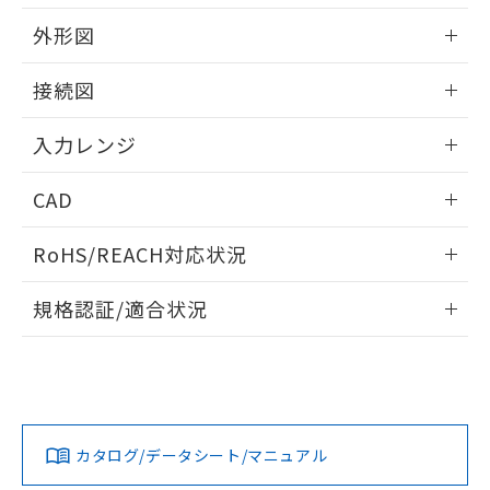
外形図
情報更新：2025/11/04
接続図
情報更新：2025/11/04
入力レンジ
情報更新：2025/11/04
CAD
ログイン/会員登録いただくと、CADデータをダウンロー
RoHS/REACH対応状況
ドすることができます。
情報更新：2026/7/29
規格認証/適合状況
ログイン/会員登録
EU RoHS
注意事項・凡例
UL認証
CSA認証
CEマーキング
Yes
Yes
Yes
対応状況
対応予定月
※1
※2
ダウンロードデータをご利用いただく前に、以下を必ずお読
みください。
カタログ/データシート/マニュアル
対応済み
ソフトウェアの使用条件
LR型式承認
DNV型式承認
BV型式承認
KR型式承