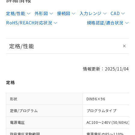
定格/性能
外形図
接続図
入力レンジ
CAD
RoHS/REACH対応状況
規格認証/適合状況
定格/性能
情報更新：2025/11/04
定格
形状
DIN96×96
定値/プログラム
プログラムタイプ
電源電圧
AC100～240V (50/60Hz)
許容電圧変動範囲
電源電圧の85～110%