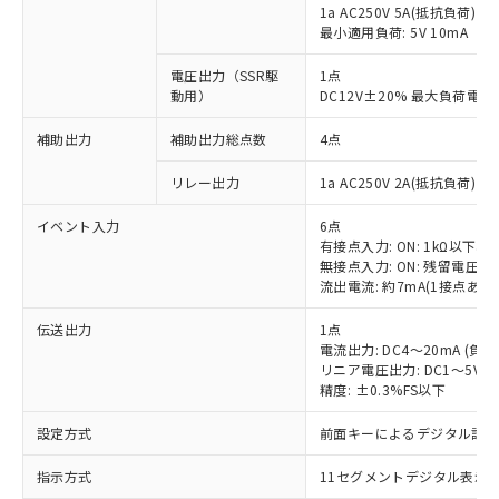
1a AC250V 5A(抵抗負荷)
最小適用負荷: 5V 10mA
電圧出力（SSR駆
1点
動用）
DC12V±20% 最大負荷電流
補助出力
補助出力総点数
4点
リレー出力
1a AC250V 2A(抵抗負荷) 
イベント入力
6点
有接点入力: ON: 1kΩ以下、OF
無接点入力: ON: 残留電圧1.
流出電流: 約7mA(1接点あた
伝送出力
1点
電流出力: DC4～20mA (負荷
リニア電圧出力: DC1～5V（
精度: ±0.3%FS以下
設定方式
前面キーによるデジタル設
指示方式
11セグメントデジタル表示