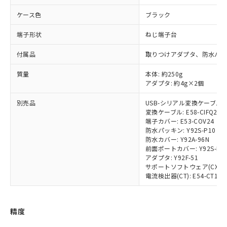
準価格とは異なる場合があることをご
類(PBB) 1000ppm以下、ポリ臭化ジフェニルエーテル類
Cr(Ⅵ)(六価クロム) : 1000ppm、 PBBs(ポリ臭化ビフェ
とります。
了承ください。
(PBDE) 1000ppm以下、フタル酸ビス(2-エチルヘキシ
○
一定数以上の在庫あり
ニル類) : 1000ppm、 PBDEs(ポリ臭化ジフェニルエーテ
ケース色
ブラック
当社は規制貨物を破棄する場合は、完
ル) (DEHP)(別名：DOP) 1000ppm以下、フタル酸ブチ
正式な納期状況および標準価格はお客
ル類) : 1000ppm、
ルベンジル（BBP） 1000ppm以下、フタル酸ジブチル
全に破砕するなど、違法に輸出されな
DBP(フタル酸ジブチル) : 1000ppm、 DIBP(フタル酸ジ
様のお取引先、またはお客様担当のオ
端子形状
ねじ端子台
（DBP） 1000ppm以下、フタル酸ジイソブチル
イソブチル) : 1000ppm、 BBP(フタル酸ブチルベンジ
△
一定数には満たないが在庫あり
いよう必要な手段を講じます。
ムロン制御機器販売店・当社販売員に
(DIBP) 1000ppm以下
ル) : 1000ppm、
当社は貴社製品を、核兵器、ミサイ
但し、RoHS指令で産業用監視および制御機器に対する
DEHP(フタル酸ビス(2-エチルヘキシル)) : 1000ppm
ご相談ください。
付属品
取りつけアダプタ、防水パッ
適用除外項目は除く。
ル、化学兵器、生物兵器またはその他
－
在庫なし(最新の在庫状況につ
オムロン制御機器販売店や当社販売拠
フタル酸エステル類の４物質については閾値を超える意
武器並びにこれらの製造装置等に一切
いては、お客様のお取引先、ま
図的な使用がないことを確認しています。
質量
本体: 約250g
点は「
販売ネットワーク
」をご確認
※2 環境保護使用期限
使用いたしません。
アダプタ: 約4g×2個
たはお客様担当のオムロン制御
ください。
当社は、貴社製品を第三者に販売する
機器販売店・当社販売員にご確
在庫状況および標準価格結果を当社の
※2 対応予定月
「ｅ」：有害物質（10物質）のすべてが基
別売品
USB-シリアル変換ケーブル: E5
場合は、上記1、2および3の内容を当
認ください)
事前の承諾なく第三者に漏洩または開
変換ケーブル: E58-CIFQ2-E
準値以下であることを示します。
該第三者に通知します。また当社は、
示しないようお願いします。
端子カバー: E53-COV24
部品在庫の切り替え状況などにより、予定
「10」：通常の使用状況下において有害物
販売先および販売に係わる関係者が違
マイパーツ機能（部品リスト作成サー
空
受注生産機種、また在庫状況の
防水パッキン: Y92S-P10
月が前後することがあります。
質が外部に漏えいし、環境に深刻な影響を
法に輸出するおそれがある場合は、取
ビス）をご利用いただくには、I-Web
防水カバー: Y92A-96N
白
情報を公開していない機種
及ぼさない年数を意味します。
り引きをいたしません。
前面ポートカバー: Y92S-P7
メンバーズにご登録されている必要が
「－」：未確認です。当社販売部門へお問
アダプタ: Y92F-51
あります。
い合わせください。
サポートソフトウェア(CX-Therm
お客様が当ウェブサイト上で当社にご
電流検出器(CT): E54-CT1/E54
※3 非含有証明書ダウンロード
登録された部品リストについて、当社
および当社の共同利用者が、当社の製
下記の非含有証明書をダウンロードするこ
品・サービスに関するお客様との取
とができます。
精度
合意する
キャンセル
引・商談に必要な範囲で利用すること
をご了承ください。