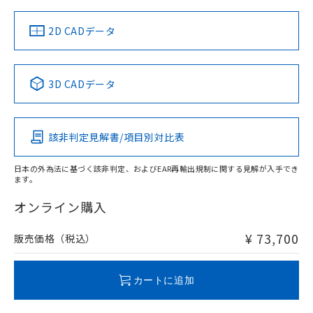
（イギリス
（ノルウェー
（フランス
（韓国
船舶規格）
船舶規格）
船舶規格）
船舶規格
中国 RoHS
注意事項・凡例
2D CADデータ
No
No
No
No
中国 RoHS表
※1 ※2
3D CADデータ
この製品の規格認証/適合状況ページへ
Pb
Hg
Cd
Cr(VI)
その他の認証はこちらのページからご検索ください
該非判定見解書/項目別対比表
X
O
O
O
日本の外為法に基づく該非判定、およびEAR再輸出規制に関する見解が入手でき
ます。
"対応済み"や非含有の記載がされた商品であっても、流通
在庫等で未対応品が混在する可能性があります。
オンライン購入
非含有品が必要な際は、弊社営業部門もしくは販売店へお
問い合わせください。
¥ 73,700
販売価格（税込）
この製品のRoHS/REACH対応状況ページへ
カートに追加