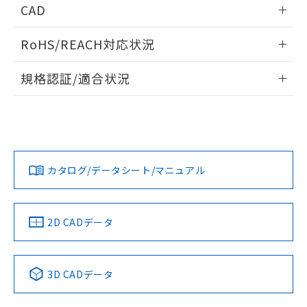
情報更新：2025/11/04
CAD
ログイン/会員登録いただくと、CADデータをダウンロー
RoHS/REACH対応状況
ドすることができます。
情報更新：2026/7/29
規格認証/適合状況
ログイン/会員登録
EU RoHS
注意事項・凡例
UL認証
CSA認証
CEマーキング
Yes
Yes
Yes
対応状況
対応予定月
※1
※2
ダウンロードデータをご利用いただく前に、以下を必ずお読
みください。
カタログ/データシート/マニュアル
対応済み
ソフトウェアの使用条件
LR型式承認
DNV型式承認
BV型式承認
KR型式承
（イギリス
（ノルウェー
（フランス
（韓国
船舶規格）
船舶規格）
船舶規格）
船舶規格
中国 RoHS
注意事項・凡例
2D CADデータ
No
No
No
No
中国 RoHS表
※1 ※2
3D CADデータ
この製品の規格認証/適合状況ページへ
Pb
Hg
Cd
Cr(VI)
その他の認証はこちらのページからご検索ください