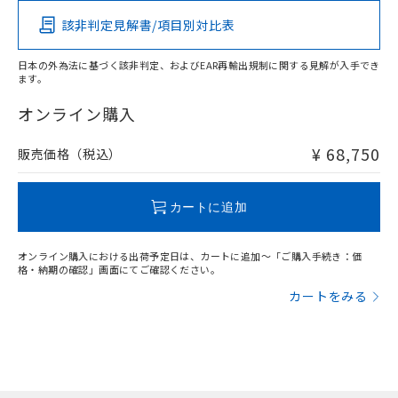
該非判定見解書/項目別対比表
X
O
O
O
日本の外為法に基づく該非判定、およびEAR再輸出規制に関する見解が入手でき
ます。
"対応済み"や非含有の記載がされた商品であっても、流通
在庫等で未対応品が混在する可能性があります。
オンライン購入
非含有品が必要な際は、弊社営業部門もしくは販売店へお
問い合わせください。
¥ 68,750
販売価格（税込）
この製品のRoHS/REACH対応状況ページへ
カートに追加
オンライン購入における出荷予定日は、カートに追加～「ご購入手続き：価
格・納期の確認」画面にてご確認ください。
カートをみる