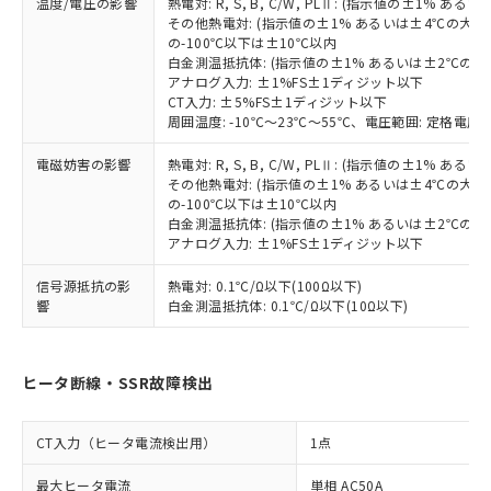
温度/電圧の影響
熱電対: R, S, B, C/W, PLⅡ: (指示値の±1%
ものではありません。
その他熱電対: (指示値の±1% あるいは±4℃の大
また、RoHS指令のフタル酸エステル類４
の-100℃以下は±10℃以内
物質の対応では、対応完了までの期間は出
白金測温抵抗体: (指示値の±1% あるいは±2℃の
荷製品に未対応品が混在することから備考
アナログ入力: ±1%FS±1ディジット以下
欄に対応日を記載しておりました。
CT入力: ±5%FS±1ディジット以下
既に当社にて対応品への在庫切替を完了
周囲温度: -10℃～23℃～55℃、電圧範囲: 定格電圧の
していることから、特段のことがない限
電磁妨害の影響
熱電対: R, S, B, C/W, PLⅡ: (指示値の±1%
り、2022年1月12日より割愛しておりま
その他熱電対: (指示値の±1% あるいは±4℃の大
す。
の-100℃以下は±10℃以内
白金測温抵抗体: (指示値の±1% あるいは±2℃の
アナログ入力: ±1%FS±1ディジット以下
信号源抵抗の影
熱電対: 0.1℃/Ω以下(100Ω以下)
響
白金測温抵抗体: 0.1℃/Ω以下(10Ω以下)
ヒータ断線・SSR故障検出
CT入力（ヒータ電流検出用）
1点
最大ヒータ電流
単相 AC50A