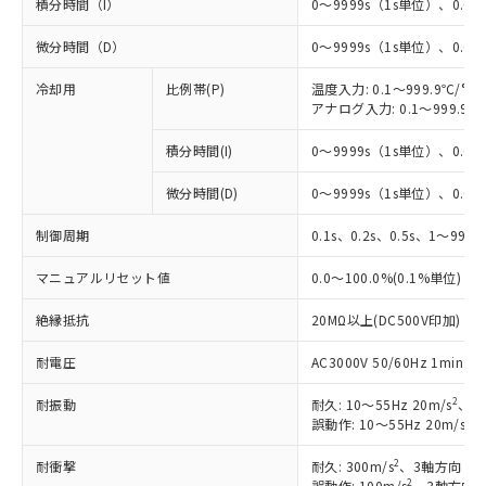
積分時間（I）
0～9999s（1s単位）、0.0～
微分時間（D）
0～9999s（1s単位）、0.0～
冷却用
比例帯(P)
温度入力: 0.1～999.9℃/°F
アナログ入力: 0.1～999.9%
積分時間(I)
0～9999s（1s単位）、0.0～
微分時間(D)
0～9999s（1s単位）、0.0～
制御周期
0.1s、0.2s、0.5s、1～99s 
マニュアルリセット値
0.0～100.0%(0.1%単位)
絶縁抵抗
20MΩ以上(DC500V印加)
耐電圧
AC3000V 50/60Hz 1mi
※1 対応状況
2
耐振動
耐久: 10～55Hz 20m/s
、3
対応済み：EU RoHS指令（10物質）の
2
誤動作: 10～55Hz 20m/s
、
非含有に対応した製品が提供可能な商品で
す。
2
耐衝撃
耐久: 300m/s
、3軸方向 各
対応予定：EU RoHS指令（10物質）の非含
2
誤動作: 100m/s
、3軸方向 