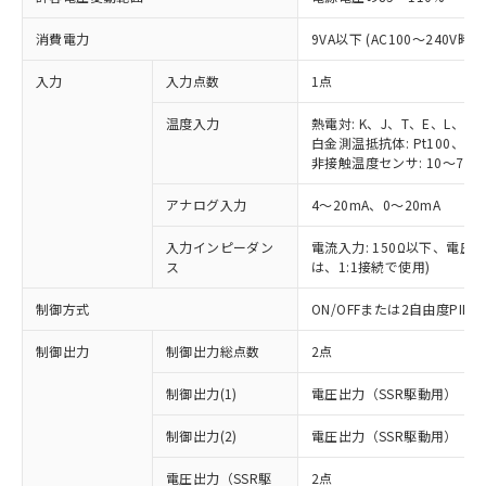
消費電力
9VA以下 (AC100～240V時)
入力
入力点数
1点
温度入力
熱電対: K、J、T、E、L、U
白金測温抵抗体: Pt100、JPt
非接触温度センサ: 10～70℃
アナログ入力
4～20mA、0～20mA
入力インピーダン
電流入力: 150Ω以下、電圧入力
ス
は、1:1接続で使用)
制御方式
ON/OFFまたは2自由度PI
制御出力
制御出力総点数
2点
制御出力(1)
電圧出力（SSR駆動用）
制御出力(2)
電圧出力（SSR駆動用）
電圧出力（SSR駆
2点