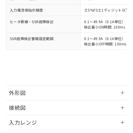
入力電流値指示精度
±5%FS±1ディジット以下
ヒータ断線・SSR故障検出
0.1～49.9A（0.1A単位）
検出最小ON時間: 100ms（制御
SSR故障検出警報設定範囲
0.1～49.9A（0.1A単位）
検出最小OFF時間: 100ms（制
外形図
情報更新：2025/11/04
接続図
情報更新：2025/11/04
入力レンジ