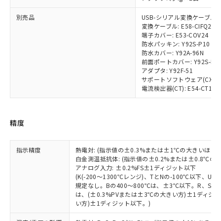
ムロン制御機器販売店・当社販売員に
ル) : 1000ppm、
当社は貴社製品を、核兵器、ミサイ
但し、RoHS指令で産業用監視および制御機器に対する
DEHP(フタル酸ビス(2-エチルヘキシル)) : 1000ppm
ご相談ください。
適用除外項目は除く。
別売品
USB-シリアル変換ケーブル: E5
ル、化学兵器、生物兵器またはその他
－
在庫なし(最新の在庫状況につ
オムロン制御機器販売店や当社販売拠
フタル酸エステル類の４物質については閾値を超える意
変換ケーブル: E58-CIFQ2-E
武器並びにこれらの製造装置等に一切
いては、お客様のお取引先、ま
図的な使用がないことを確認しています。
点は「
販売ネットワーク
」をご確認
端子カバー: E53-COV24
※2 環境保護使用期限
使用いたしません。
たはお客様担当のオムロン制御
ください。
防水パッキン: Y92S-P10
当社は、貴社製品を第三者に販売する
機器販売店・当社販売員にご確
在庫状況および標準価格結果を当社の
防水カバー: Y92A-96N
※2 対応予定月
「ｅ」：有害物質（10物質）のすべてが基
場合は、上記1、2および3の内容を当
認ください)
前面ポートカバー: Y92S-P7
事前の承諾なく第三者に漏洩または開
準値以下であることを示します。
該第三者に通知します。また当社は、
アダプタ: Y92F-51
示しないようお願いします。
部品在庫の切り替え状況などにより、予定
「10」：通常の使用状況下において有害物
サポートソフトウェア(CX-Therm
販売先および販売に係わる関係者が違
マイパーツ機能（部品リスト作成サー
空
受注生産機種、また在庫状況の
電流検出器(CT): E54-CT1/E54
月が前後することがあります。
質が外部に漏えいし、環境に深刻な影響を
法に輸出するおそれがある場合は、取
ビス）をご利用いただくには、I-Web
白
情報を公開していない機種
及ぼさない年数を意味します。
り引きをいたしません。
メンバーズにご登録されている必要が
「－」：未確認です。当社販売部門へお問
あります。
い合わせください。
精度
お客様が当ウェブサイト上で当社にご
※3 非含有証明書ダウンロード
登録された部品リストについて、当社
および当社の共同利用者が、当社の製
指示精度
熱電対: (指示値の±0.3%または±1℃の大きいほう
下記の非含有証明書をダウンロードするこ
品・サービスに関するお客様との取
白金測温抵抗体: (指示値の±0.2%または±0.8℃
とができます。
合意する
キャンセル
引・商談に必要な範囲で利用すること
アナログ入力: ±0.2%FS±1ディジット以下
をご了承ください。
(K(-200～1300℃レンジ)、TとNの-100℃以下、
EU RoHS指令（10物質）の非含有証明書
規定なし。Bの400～800℃は、±3℃以下。R、S の
※当社の共同利用者とは、
"個人情報
51物質の非含有証明書（当社基準）
は、(±0.3%PVまたは±3℃の大きい方)±1ディジッ
の共同利用に関して"
の「1.共同利
※本証明書は発行日時点で非含有を証明す
い方)±1ディジット以下。)
用者の範囲」に記載されている法人を
るもので、過去に遡って非含有を証明する
指します。