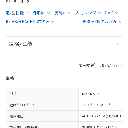
定格/性能
外形図
接続図
入力レンジ
CAD
RoHS/REACH対応状況
規格認証/適合状況
定格/性能
情報更新：2025/11/04
定格
形状
DIN96×96
定値/プログラム
プログラムタイプ
電源電圧
AC100～240V (50/60Hz)
許容電圧変動範囲
電源電圧の85～110%