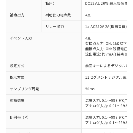
動用）
DC12V±20% 最大負荷電流
補助出力
補助出力総点数
4点
リレー出力
1a AC250V 2A(抵抗負荷) 
イベント入力
4点
有接点入力: ON: 1kΩ以下、OF
無接点入力: ON: 残留電圧1.
流出電流: 約7mA(1接点あた
設定方式
前面キーによるデジタル設
指示方式
11セグメントデジタル表示
サンプリング周期
50ms
調節感度
温度入力: 0.1～999.9℃/°F
アナログ入力: 0.01～99.99
比例帯（P）
温度入力: 0.1～999.9℃/°F
アナログ入力: 0.1～999.9%