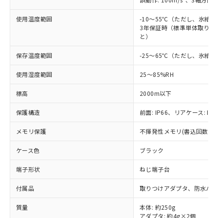
ご利用条件
有に対応した製品に切り替える予定のある
商品です。
使用温度範囲
-10～55℃（ただし、氷結
3年保証時（標準単体取り付け
対応予定なし：EU RoHS指令（10物質）の
以下の条件をお読みいただき、同意のうえ
と）
非含有に非対応の商品で、対応品を出す予
ご利用ください。
定はありません。
保存温度範囲
-25～65℃（ただし、氷結
調査・確認中：EU RoHS指令（10物質）の
本サービスは、当社制御機器事業取扱
※1 中国RoHS○×表
非含有の対応状況を調査中または確認中の
使用湿度範囲
25～85%RH
商品の当社在庫状況および標準価格
商品です。
(税抜)を提供させていただくもので
「○」：最大均質材料含有率が中国RoHSの
非該当品：ライセンス料など無形物で、有
標高
2000m以下
す。
基準値以下であることを示します。
害物質有無と関係のない商品です。
当社制御機器事業取扱商品の中には、
「×」：最大均質材料含有率が中国RoHSの
仕入先様の事情により、非含有部品として
保護構造
前面: IP66、リアケース: IP2
本サービスの対象外となる商品もある
基準値を超えていることを示します。
いたものが、含有品と判明した場合などや
当社は、これら貴社製品のうち、外国
ことをご了承ください。
「－」：未確認です。当社販売部門へお問
むを得ず変更することがあります。
メモリ保護
不揮発性メモリ(書込回数: 10
為替および外国貿易法に定める商品
在庫状況および標準価格照会結果は、
い合わせください。
（以下｢規制貨物等」という）を輸出
記載している更新日時点での社内デー
ケース色
ブラック
*EU RoHS指令（10物質）：
または国外への提供する場合は、日本
記
タに基づき作成されるものであり、閲
説明
鉛(Pb) 1000ppm以下、 水銀(Hg) 1000ppm以下、 カド
*中国RoHS10物質の基準値 (GB/T26572)：
国政府の輸出許可(または役務取引許
号
覧された時点での実際の在庫および標
ミウム(Cd) 100ppm以下、
Pb(鉛) :1000ppm、 Hg(水銀) : 1000ppm、 Cd(カドミウ
端子形状
ねじ端子台
可)を取得するなどの必要な手続きを
六価クロム(Cr(Ⅵ)) 1000ppm以下、ポリ臭化ビフェニル
ム) : 100ppm、
準価格とは異なる場合があることをご
類(PBB) 1000ppm以下、ポリ臭化ジフェニルエーテル類
Cr(Ⅵ)(六価クロム) : 1000ppm、 PBBs(ポリ臭化ビフェ
とります。
了承ください。
付属品
取りつけアダプタ、防水パッ
(PBDE) 1000ppm以下、フタル酸ビス(2-エチルヘキシ
○
一定数以上の在庫あり
ニル類) : 1000ppm、 PBDEs(ポリ臭化ジフェニルエーテ
当社は規制貨物を破棄する場合は、完
ル) (DEHP)(別名：DOP) 1000ppm以下、フタル酸ブチ
正式な納期状況および標準価格はお客
ル類) : 1000ppm、
ルベンジル（BBP） 1000ppm以下、フタル酸ジブチル
全に破砕するなど、違法に輸出されな
DBP(フタル酸ジブチル) : 1000ppm、 DIBP(フタル酸ジ
質量
本体: 約250g
様のお取引先、またはお客様担当のオ
（DBP） 1000ppm以下、フタル酸ジイソブチル
イソブチル) : 1000ppm、 BBP(フタル酸ブチルベンジ
△
一定数には満たないが在庫あり
いよう必要な手段を講じます。
アダプタ: 約4g×2個
(DIBP) 1000ppm以下