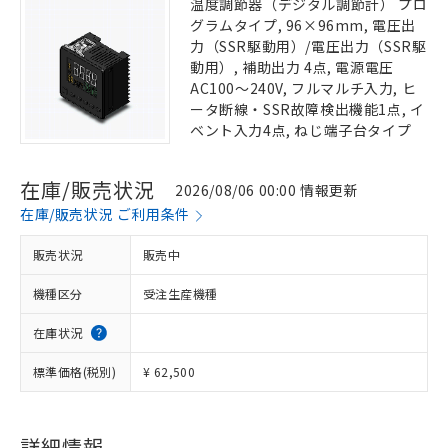
温度調節器（デジタル調節計） プロ
グラムタイプ, 96×96mm, 電圧出
力（SSR駆動用）/電圧出力（SSR駆
動用）, 補助出力 4点, 電源電圧
AC100～240V, フルマルチ入力, ヒ
ータ断線・SSR故障検出機能1点, イ
ベント入力4点, ねじ端子台タイプ
在庫/販売状況
2026/08/06 00:00 情報更新
在庫/販売状況 ご利用条件
販売状況
販売中
機種区分
受注生産機種
在庫状況
標準価格(税別)
¥ 62,500
詳細情報