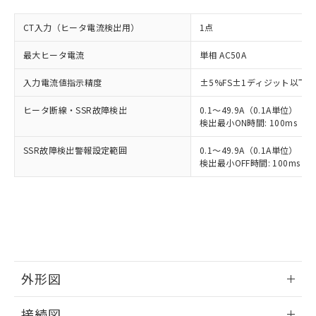
CT入力（ヒータ電流検出用）
1点
最大ヒータ電流
単相 AC50A
入力電流値指示精度
±5%FS±1ディジット以下
ヒータ断線・SSR故障検出
0.1～49.9A（0.1A単位）
検出最小ON時間: 100ms（制御
SSR故障検出警報設定範囲
0.1～49.9A（0.1A単位）
検出最小OFF時間: 100ms（制
外形図
情報更新：2025/11/04
接続図