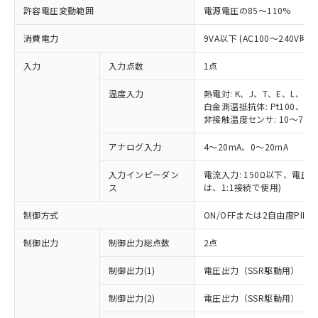
許容電圧変動範囲
電源電圧の85～110%
消費電力
9VA以下 (AC100～240V時)
入力
入力点数
1点
温度入力
熱電対: K、J、T、E、L、U
白金測温抵抗体: Pt100、JPt
非接触温度センサ: 10～70℃
アナログ入力
4～20mA、0～20mA
入力インピーダン
電流入力: 150Ω以下、電圧入力
ス
は、1:1接続で使用)
制御方式
ON/OFFまたは2自由度PI
制御出力
制御出力総点数
2点
制御出力(1)
電圧出力（SSR駆動用）
制御出力(2)
電圧出力（SSR駆動用）