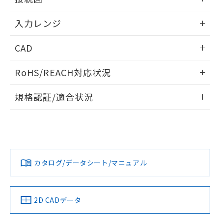
情報更新：2025/11/04
入力レンジ
情報更新：2025/11/04
CAD
ログイン/会員登録いただくと、CADデータをダウンロー
RoHS/REACH対応状況
ドすることができます。
情報更新：2026/7/29
規格認証/適合状況
ログイン/会員登録
EU RoHS
注意事項・凡例
UL認証
CSA認証
CEマーキング
Yes
Yes
Yes
対応状況
対応予定月
※1
※2
ダウンロードデータをご利用いただく前に、以下を必ずお読
みください。
カタログ/データシート/マニュアル
対応済み
ソフトウェアの使用条件
LR型式承認
DNV型式承認
BV型式承認
KR型式承
（イギリス
（ノルウェー
（フランス
（韓国
船舶規格）
船舶規格）
船舶規格）
船舶規格
中国 RoHS
注意事項・凡例
2D CADデータ
No
No
No
No