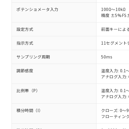
○
一定数以
DBP(フタル酸ジブチル) :
い。
当社は貴社製
DEHP(フタル酸ビス(2-エ
ポテンショメータ入力
100Ω～10kΩ
正式な納期状
置等に一切使
精度 ±5%F
当社販売員に
※2 対応予定月
△
一定数に
当社は、貴社
オムロン制御
また当社は、
※2 環境保護使
在庫状況およ
部品在庫の切り替
たしません。
設定方式
前面キーによ
－
在庫なし
す。
「ｅ」：有害物質
機器販売
マイパーツ機
「10」：通常の
指示方式
11セグメン
ている必要が
味します。
空
受注生産
お客様が当ウ
※3 非含有証明
「－」：未確認で
白
サンプリング周期
50ms
が、当社の製
さい。
下記の非含有証明
※当社の共同
調節感度
温度入力: 0.1～
いる法人を指
アナログ入力: 0
EU RoHS指令（
51物質の非含有証
※本証明書は発行
比例帯（P）
温度入力: 0.1～
また、RoHS指
アナログ入力: 0
混在することから
既に当社にて対応
積分時間（I）
クローズ: 0～9
り割愛しておりま
フローティング: 