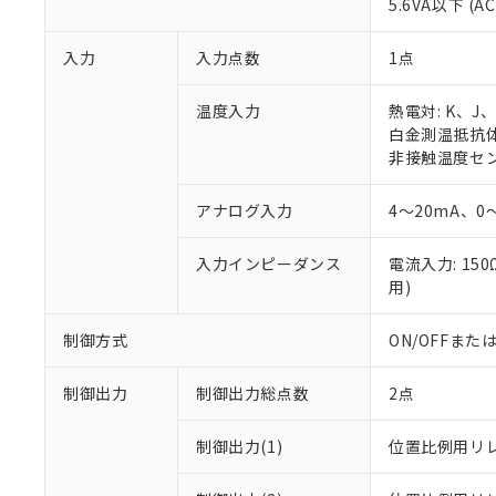
5.6VA以下 (A
入力
入力点数
1点
温度入力
熱電対: K、J
白金測温抵抗体: 
非接触温度センサ
アナログ入力
4～20mA、0
入力インピーダンス
電流入力: 15
用)
制御方式
ON/OFFま
制御出力
制御出力総点数
2点
制御出力(1)
位置比例用リ