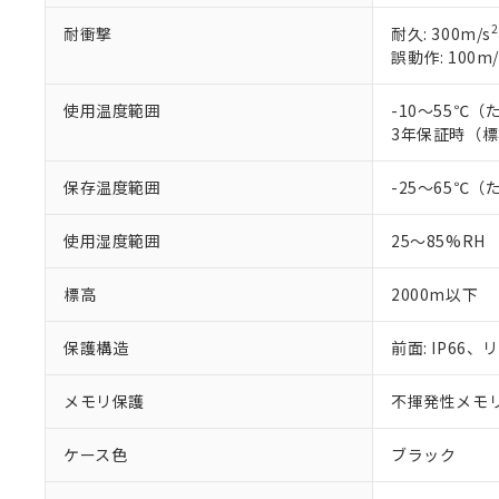
2
耐衝撃
耐久: 300m/s
誤動作: 100m/
使用温度範囲
-10～55℃
3年保証時（標
保存温度範囲
-25～65℃
使用湿度範囲
25～85%RH
標高
2000m以下
保護構造
前面: IP66、リ
メモリ保護
不揮発性メモリ(
ケース色
ブラック