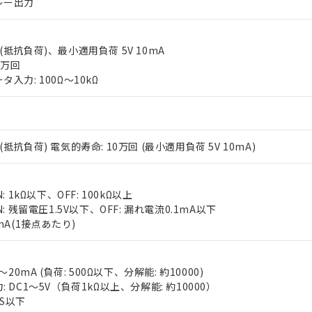
レー出力
 5A(抵抗負荷)、最小適用負荷 5V 10mA
0万回
入力: 100Ω～10kΩ
 RoHS指令（10物質）の非含有に対応した製品が提供可能な商品です
oHS指令（10物質）の非含有に対応した製品に切り替える予定のある
 2A(抵抗負荷) 電気的寿命: 10万回 (最小適用負荷 5V 10mA)
 RoHS指令（10物質）の非含有に非対応の商品で、対応品を出す予
 RoHS指令（10物質）の非含有の対応状況を調査中または確認中の
ンス料など無形物で、有害物質有無と関係のない商品です。
: 1kΩ以下、OFF: 100kΩ以上
○×表
より、非含有部品としていたものが、含有品と判明した場合などやむ
: 残留電圧1.5V以下、OFF: 漏れ電流0.1mA以下
みいただき、同意のうえご利用ください。
mA(1接点あたり)
材料含有率が中国RoHSの基準値以下であることを示します。
材料含有率が中国RoHSの基準値を超えていることを示します。
、当社制御機器事業取扱商品の当社在庫状況および標準価格(税抜)
ら貴社製品のうち、外国為替および外国貿易法に定める商品（以下｢
質）：
す。当社販売部門へお問い合わせください。
 水銀(Hg) 1000ppm以下、 カドミウム(Cd) 100ppm以下、
たは国外への提供する場合は、日本国政府の輸出許可(または役務取
000ppm以下、ポリ臭化ビフェニル類(PBB) 1000ppm以下、ポリ臭化ジフェニルエーテル類(P
～20mA (負荷: 500Ω以下、分解能: 約10000)
事業取扱商品の中には、本サービスの対象外となる商品もあること
手続きをとります。
キシル) (DEHP)(別名：DOP) 1000ppm以下、フタル酸ブチルベンジル（BBP） 100
 DC1～5V（負荷1kΩ以上、分解能: 約10000）
(GB/T26572)：
以下、フタル酸ジイソブチル (DIBP) 1000ppm以下
び標準価格照会結果は、記載している更新日時点での社内データに
物を破棄する場合は、完全に破砕するなど、違法に輸出されないよ
(水銀) : 1000ppm、 Cd(カドミウム) : 100ppm、
FS以下
業用監視および制御機器に対する適用除外項目は除く。
覧された時点での実際の在庫および標準価格とは異なる場合がある
1000ppm、 PBBs(ポリ臭化ビフェニル類) : 1000ppm、 PBDEs(ポリ臭化ジフェニルエーテル類
物質については閾値を超える意図的な使用がないことを確認しています。