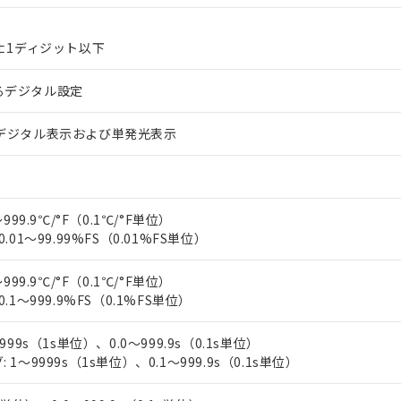
上の在庫あり
 1000ppm、 DIBP(フタル酸ジイソブチル) : 1000ppm、 BBP(フタル酸ブチルベンジル) :
品を、核兵器、ミサイル、化学兵器、生物兵器またはその他武器並
チルヘキシル)) : 1000ppm
況および標準価格はお客様のお取引先、またはお客様担当のオムロ
用いたしません。
S±1ディジット以下
ご相談ください。
は満たないが在庫あり
製品を第三者に販売する場合は、上記1、2および3の内容を当該第
機器販売店や当社販売拠点は「
販売ネットワーク
」をご確認くだ
販売先および販売に係わる関係者が違法に輸出するおそれがある場
用期限
び標準価格結果を当社の事前の承諾なく第三者に漏洩または開示し
え状況などにより、予定月が前後することがあります。
るデジタル設定
(最新の在庫状況については、お客様のお取引先、またはお客様担当
（10物質）のすべてが基準値以下であることを示します。
店・当社販売員にご確認ください)
能（部品リスト作成サービス）をご利用いただくには、I-Webメン
使用状況下において有害物質が外部に漏えいし、環境に深刻な影響を
トデジタル表示および単発光表示
あります。
機種、また在庫状況の情報を公開していない機種
ェブサイト上で当社にご登録された部品リストについて、当社およ
書ダウンロード
す。当社販売部門へお問い合わせください。
品・サービスに関するお客様との取引・商談に必要な範囲で利用す
合意する
キャンセル
書をダウンロードすることができます。
利用者とは、
"個人情報の共同利用に関して"
の「1.共同利用者の
999.9℃/°F（0.1℃/°F単位）
します。
.01～99.99%FS（0.01%FS単位）
10物質）の非含有証明書
明書（当社基準）
日時点で非含有を証明するもので、過去に遡って非含有を証明するも
999.9℃/°F（0.1℃/°F単位）
令のフタル酸エステル類４物質の対応では、対応完了までの期間は出
.1～999.9%FS（0.1%FS単位）
備考欄に対応日を記載しておりました。
品への在庫切替を完了していることから、特段のことがない限り、20
999s（1s単位）、0.0～999.9s（0.1s単位）
す。
1～9999s（1s単位）、0.1～999.9s（0.1s単位）