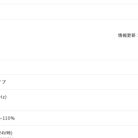
情報更新：2
イプ
Hz)
110%
24V時)