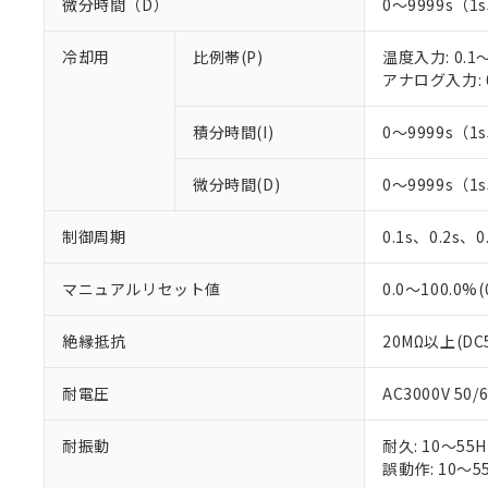
微分時間（D）
0～9999s（1
冷却用
比例帯(P)
温度入力: 0.1～
アナログ入力: 0
積分時間(I)
0～9999s（1
微分時間(D)
0～9999s（1
制御周期
0.1s、0.2s、0
マニュアルリセット値
0.0～100.0%
絶縁抵抗
20MΩ以上(DC
耐電圧
AC3000V 50
耐振動
耐久: 10～55H
誤動作: 10～55