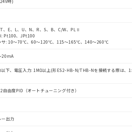
C24V時)
、T、E、L、U、N、R、S、B、C/W、PLⅡ
Pt100、JPt100
: 10～70℃、60～120℃、115～165℃、140～260℃
～20mA
0Ω以下、電圧入力: 1MΩ以上(形ES2-HB-N/THB-Nを接続する際は、
たは2自由度PID（オートチューニング付き）
レー出力