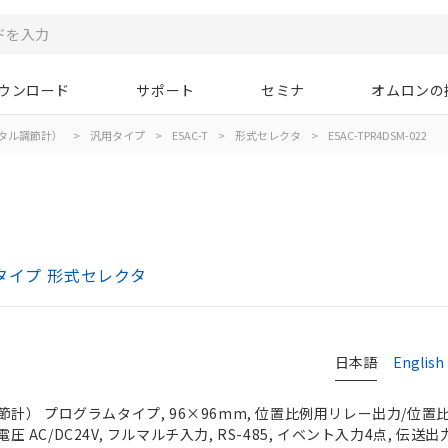
ウンロード
サポート
セミナ
オムロンの
タル調節計）
>
汎用タイプ
>
E5AC-T
>
形式セレクタ
>
E5AC-TPR4DSM-022
タイプ 形式セレクタ
日本語
English
計） プログラムタイプ, 96×96mm, 位置比例用リレー出力/位置
電圧 AC/DC24V, フルマルチ入力, RS-485, イベント入力4点, 伝送