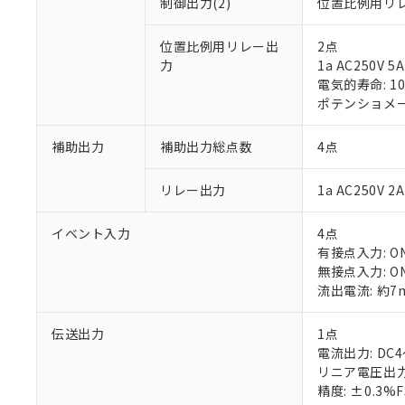
制御出力(2)
位置比例用リ
位置比例用リレー出
2点
力
1a AC250V
電気的寿命: 1
ポテンショメータ
※1 対応状況
補助出力
補助出力総点数
4点
対応済み：EU
対応予定：EU R
リレー出力
1a AC250V
対応予定なし：EU
調査・確認中：EU
ご利用条件
イベント入力
4点
非該当品：ライセ
有接点入力: ON
※1 中国RoHS
仕入先様の事情に
無接点入力: ON
があります。
以下の条件をお読
流出電流: 約7
「○」：最大均質
「×」：最大均質
本サービスは
当社は、これ
*EU RoHS指令（10物
伝送出力
1点
「－」：未確認で
鉛(Pb) 1000ppm以下、
くものです。
う）を輸出ま
記
説明
六価クロム(Cr(Ⅵ)) 1
電流出力: DC4
当社制御機器
などの必要な
フタル酸ビス(2-エチルヘ
号
リニア電圧出力:
*中国RoHS10物質の基準値 
ル（DBP） 1000ppm
在庫状況およ
当社は規制貨
Pb(鉛) :1000ppm、 Hg
精度: ±0.3%
但し、RoHS指令で産
のであり、閲
ます。
Cr(Ⅵ)(六価クロム) : 
フタル酸エステル類の４