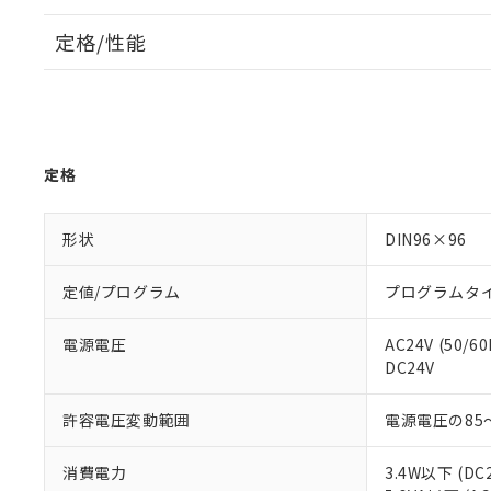
定格/性能
定格
形状
DIN96×96
定値/プログラム
プログラムタ
電源電圧
AC24V (50/60
DC24V
許容電圧変動範囲
電源電圧の85～
消費電力
3.4W以下 (DC