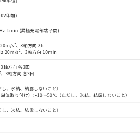
0.1%単位)
00V印加)
60Hz 1min (異極充電部端子間)
2
 20m/s
、3軸方向 2h
2
z 20m/s
、3軸方向 10min
3軸方向 各3回
2
、3軸方向 各3回
ただし、氷結、結露しないこと）
単体取り付け）: -10～50℃（ただし、氷結、結露しないこと）
ただし、氷結、結露しないこと）