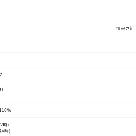
情報更新：2
プ
z)
110%
4V時)
4V時)