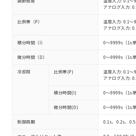
調節感度
温度入力: 0.1～9
○
一定数以
DBP(フタル酸ジブチル) :
い。
当社は貴社製
アナログ入力: 0.
DEHP(フタル酸ビス(2-エ
正式な納期状
置等に一切使
当社販売員に
※2 対応予定月
△
一定数に
当社は、貴社
比例帯（P）
温度入力: 0.1～9
オムロン制御
また当社は、
※2 環境保護使
アナログ入力: 0.
在庫状況およ
部品在庫の切り替
たしません。
－
在庫なし
す。
「ｅ」：有害物質
機器販売
マイパーツ機
積分時間（I）
0～9999s（1s
「10」：通常の
ている必要が
味します。
空
受注生産
お客様が当ウ
※3 非含有証明
「－」：未確認で
微分時間（D）
0～9999s（1s
白
が、当社の製
さい。
下記の非含有証明
冷却用
比例帯(P)
温度入力: 0.1～9
※当社の共同
アナログ入力: 0.
いる法人を指
EU RoHS指令（
51物質の非含有証
積分時間(I)
0～9999s（1s
※本証明書は発行
また、RoHS指
混在することから
微分時間(D)
0～9999s（1s
既に当社にて対応
り割愛しておりま
制御周期
0.1s、0.2s、0.