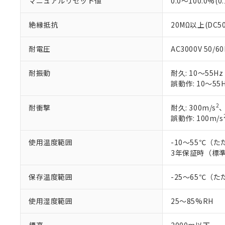
マニュアルリセット値
0.0～100.0%(
絶縁抵抗
20MΩ以上(DC5
耐電圧
AC3000V 50/
耐振動
耐久: 10～55Hz
誤動作: 10～55H
2
耐衝撃
耐久: 300m/s
、
誤動作: 100m/s
使用温度範囲
-10～55℃（
3年保証時（標準
保存温度範囲
-25～65℃（
使用湿度範囲
25～85%RH