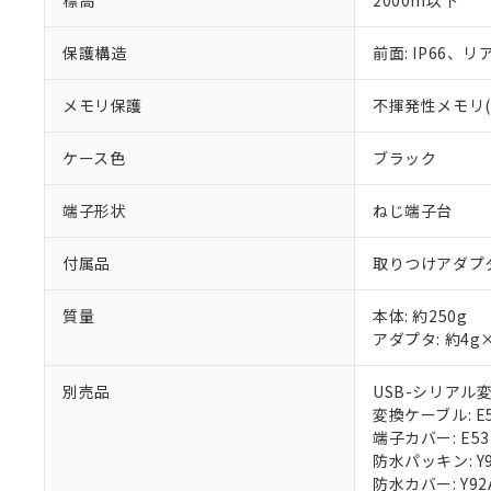
標高
2000m以下
保護構造
前面: IP66、リア
メモリ保護
不揮発性メモリ(書
ケース色
ブラック
端子形状
ねじ端子台
付属品
取りつけアダプ
質量
本体: 約250g
アダプタ: 約4g
別売品
USB-シリアル変換
変換ケーブル: E58
端子カバー: E53
防水パッキン: Y9
防水カバー: Y92