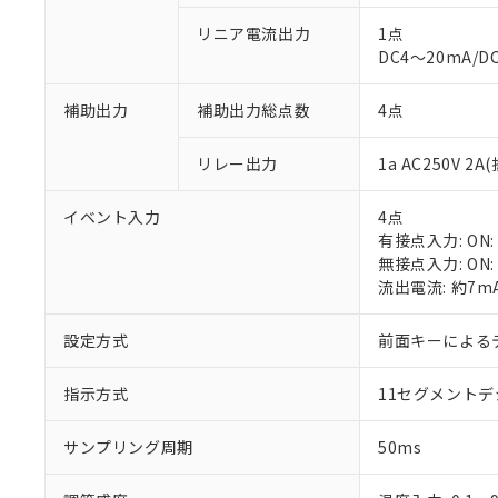
リニア電流出力
1点
DC4～20mA/D
補助出力
補助出力総点数
4点
※1 対応状況
リレー出力
1a AC250V 
対応済み：EU
イベント入力
4点
対応予定：EU R
有接点入力: ON:
対応予定なし：EU
無接点入力: ON:
調査・確認中：EU
ご利用条件
流出電流: 約7m
非該当品：ライセ
※1 中国RoHS
仕入先様の事情に
設定方式
前面キーによる
があります。
以下の条件をお読
「○」：最大均質
「×」：最大均質
指示方式
11セグメント
本サービスは
当社は、これ
*EU RoHS指令（10物
「－」：未確認で
鉛(Pb) 1000ppm以下、
くものです。
う）を輸出ま
記
説明
六価クロム(Cr(Ⅵ)) 1
当社制御機器
などの必要な
サンプリング周期
50ms
フタル酸ビス(2-エチルヘ
号
*中国RoHS10物質の基準値 
ル（DBP） 1000ppm
在庫状況およ
当社は規制貨
Pb(鉛) :1000ppm、 Hg
但し、RoHS指令で産
のであり、閲
ます。
Cr(Ⅵ)(六価クロム) : 
フタル酸エステル類の４