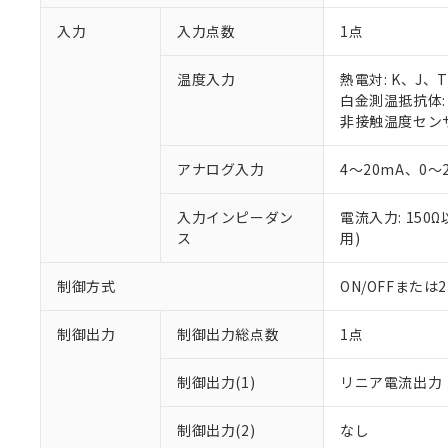
入力
入力点数
1点
温度入力
熱電対: K、J、
白金測温抵抗体: P
非接触温度センサ:
アナログ入力
4～20mA、0～
入力インピーダン
電流入力: 150
ス
用)
制御方式
ON/OFFまた
制御出力
制御出力総点数
1点
制御出力(1)
リニア電流出力
制御出力(2)
なし