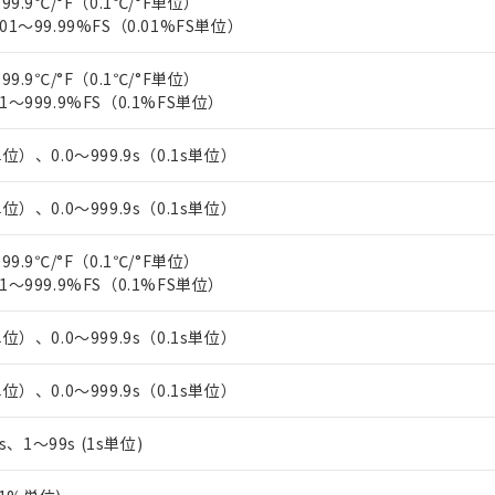
99.9℃/°F（0.1℃/°F単位）
上の在庫あり
 1000ppm、 DIBP(フタル酸ジイソブチル) : 1000ppm、 BBP(フタル酸ブチルベンジル) :
品を、核兵器、ミサイル、化学兵器、生物兵器またはその他武器並
01～99.99%FS（0.01%FS単位）
チルヘキシル)) : 1000ppm
況および標準価格はお客様のお取引先、またはお客様担当のオムロ
用いたしません。
ご相談ください。
は満たないが在庫あり
製品を第三者に販売する場合は、上記1、2および3の内容を当該第
99.9℃/°F（0.1℃/°F単位）
機器販売店や当社販売拠点は「
販売ネットワーク
」をご確認くだ
販売先および販売に係わる関係者が違法に輸出するおそれがある場
用期限
1～999.9%FS（0.1%FS単位）
び標準価格結果を当社の事前の承諾なく第三者に漏洩または開示し
え状況などにより、予定月が前後することがあります。
(最新の在庫状況については、お客様のお取引先、またはお客様担当
（10物質）のすべてが基準値以下であることを示します。
店・当社販売員にご確認ください)
能（部品リスト作成サービス）をご利用いただくには、I-Webメン
単位）、0.0～999.9s（0.1s単位）
使用状況下において有害物質が外部に漏えいし、環境に深刻な影響を
あります。
機種、また在庫状況の情報を公開していない機種
ェブサイト上で当社にご登録された部品リストについて、当社およ
書ダウンロード
す。当社販売部門へお問い合わせください。
単位）、0.0～999.9s（0.1s単位）
品・サービスに関するお客様との取引・商談に必要な範囲で利用す
合意する
キャンセル
書をダウンロードすることができます。
99.9℃/°F（0.1℃/°F単位）
利用者とは、
"個人情報の共同利用に関して"
の「1.共同利用者の
1～999.9%FS（0.1%FS単位）
します。
10物質）の非含有証明書
明書（当社基準）
単位）、0.0～999.9s（0.1s単位）
日時点で非含有を証明するもので、過去に遡って非含有を証明するも
令のフタル酸エステル類４物質の対応では、対応完了までの期間は出
備考欄に対応日を記載しておりました。
単位）、0.0～999.9s（0.1s単位）
品への在庫切替を完了していることから、特段のことがない限り、20
す。
5s、1～99s (1s単位)