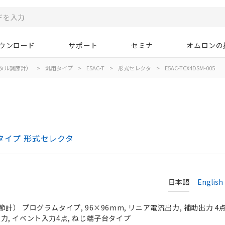
ウンロード
サポート
セミナ
オムロンの
タル調節計）
>
汎用タイプ
>
E5AC-T
>
形式セレクタ
>
E5AC-TCX4DSM-005
タイプ 形式セレクタ
日本語
English
） プログラムタイプ, 96×96mm, リニア電流出力, 補助出力 4点
チ入力, イベント入力4点, ねじ端子台タイプ