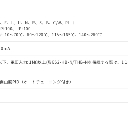
T、E、L、U、N、R、S、B、C/W、PLⅡ
t100、JPt100
 10～70℃、60～120℃、115～165℃、140～260℃
20mA
Ω以下、電圧入力: 1MΩ以上(形ES2-HB-N/THB-Nを接続する際は、1
は2自由度PID（オートチューニング付き）