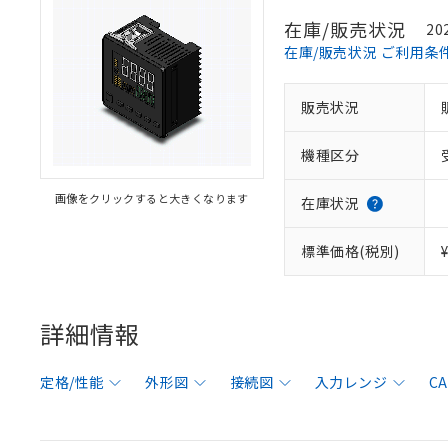
在庫/販売状況
20
在庫/販売状況 ご利用条
販売状況
機種区分
画像をクリックすると大きくなります
在庫状況
標準価格(税別)
詳細情報
定格/性能
外形図
接続図
入力レンジ
C