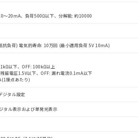
C0～20mA、負荷500Ω以下、分解能: 約10000
2A(抵抗負荷) 電気的寿命: 10万回 (最小適用負荷 5V 10mA)
 RoHS指令（10物質）の非含有に対応した製品が提供可能な商品です
oHS指令（10物質）の非含有に対応した製品に切り替える予定のある
 1kΩ以下、OFF: 100kΩ以上
 RoHS指令（10物質）の非含有に非対応の商品で、対応品を出す予
 残留電圧1.5V以下、OFF: 漏れ電流0.1mA以下
 RoHS指令（10物質）の非含有の対応状況を調査中または確認中の
A(1接点あたり)
ンス料など無形物で、有害物質有無と関係のない商品です。
○×表
より、非含有部品としていたものが、含有品と判明した場合などやむ
デジタル設定
みいただき、同意のうえご利用ください。
材料含有率が中国RoHSの基準値以下であることを示します。
材料含有率が中国RoHSの基準値を超えていることを示します。
デジタル表示および単発光表示
、当社制御機器事業取扱商品の当社在庫状況および標準価格(税抜)
ら貴社製品のうち、外国為替および外国貿易法に定める商品（以下｢
質）：
す。当社販売部門へお問い合わせください。
 水銀(Hg) 1000ppm以下、 カドミウム(Cd) 100ppm以下、
たは国外への提供する場合は、日本国政府の輸出許可(または役務取
000ppm以下、ポリ臭化ビフェニル類(PBB) 1000ppm以下、ポリ臭化ジフェニルエーテル類(P
事業取扱商品の中には、本サービスの対象外となる商品もあること
手続きをとります。
キシル) (DEHP)(別名：DOP) 1000ppm以下、フタル酸ブチルベンジル（BBP） 100
(GB/T26572)：
以下、フタル酸ジイソブチル (DIBP) 1000ppm以下
び標準価格照会結果は、記載している更新日時点での社内データに
物を破棄する場合は、完全に破砕するなど、違法に輸出されないよ
(水銀) : 1000ppm、 Cd(カドミウム) : 100ppm、
業用監視および制御機器に対する適用除外項目は除く。
覧された時点での実際の在庫および標準価格とは異なる場合がある
1000ppm、 PBBs(ポリ臭化ビフェニル類) : 1000ppm、 PBDEs(ポリ臭化ジフェニルエーテル類
物質については閾値を超える意図的な使用がないことを確認しています。