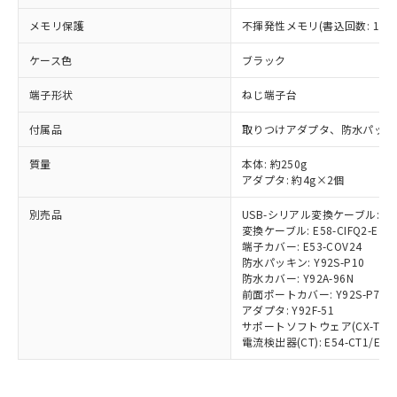
鉛(Pb) 1000ppm以下、 水銀(Hg) 1000ppm以下、 カド
*中国RoHS10物質の基準値 (GB/T26572)：
国政府の輸出許可(または役務取引許
号
覧された時点での実際の在庫および標
ミウム(Cd) 100ppm以下、
Pb(鉛) :1000ppm、 Hg(水銀) : 1000ppm、 Cd(カドミウ
メモリ保護
不揮発性メモリ(書込回数: 100
可)を取得するなどの必要な手続きを
六価クロム(Cr(Ⅵ)) 1000ppm以下、ポリ臭化ビフェニル
ム) : 100ppm、
準価格とは異なる場合があることをご
類(PBB) 1000ppm以下、ポリ臭化ジフェニルエーテル類
Cr(Ⅵ)(六価クロム) : 1000ppm、 PBBs(ポリ臭化ビフェ
とります。
了承ください。
(PBDE) 1000ppm以下、フタル酸ビス(2-エチルヘキシ
○
一定数以上の在庫あり
ニル類) : 1000ppm、 PBDEs(ポリ臭化ジフェニルエーテ
ケース色
ブラック
当社は規制貨物を破棄する場合は、完
ル) (DEHP)(別名：DOP) 1000ppm以下、フタル酸ブチ
正式な納期状況および標準価格はお客
ル類) : 1000ppm、
ルベンジル（BBP） 1000ppm以下、フタル酸ジブチル
全に破砕するなど、違法に輸出されな
DBP(フタル酸ジブチル) : 1000ppm、 DIBP(フタル酸ジ
様のお取引先、またはお客様担当のオ
端子形状
（DBP） 1000ppm以下、フタル酸ジイソブチル
ねじ端子台
イソブチル) : 1000ppm、 BBP(フタル酸ブチルベンジ
△
一定数には満たないが在庫あり
いよう必要な手段を講じます。
ムロン制御機器販売店・当社販売員に
(DIBP) 1000ppm以下
ル) : 1000ppm、
当社は貴社製品を、核兵器、ミサイ
但し、RoHS指令で産業用監視および制御機器に対する
DEHP(フタル酸ビス(2-エチルヘキシル)) : 1000ppm
ご相談ください。
付属品
取りつけアダプタ、防水パッキ
適用除外項目は除く。
ル、化学兵器、生物兵器またはその他
－
在庫なし(最新の在庫状況につ
オムロン制御機器販売店や当社販売拠
フタル酸エステル類の４物質については閾値を超える意
武器並びにこれらの製造装置等に一切
いては、お客様のお取引先、ま
図的な使用がないことを確認しています。
点は「
販売ネットワーク
」をご確認
質量
本体: 約250g
※2 環境保護使用期限
使用いたしません。
たはお客様担当のオムロン制御
アダプタ: 約4g×2個
ください。
当社は、貴社製品を第三者に販売する
機器販売店・当社販売員にご確
在庫状況および標準価格結果を当社の
※2 対応予定月
「ｅ」：有害物質（10物質）のすべてが基
場合は、上記1、2および3の内容を当
別売品
USB-シリアル変換ケーブル: E58
認ください)
事前の承諾なく第三者に漏洩または開
準値以下であることを示します。
変換ケーブル: E58-CIFQ2-E
該第三者に通知します。また当社は、
示しないようお願いします。
端子カバー: E53-COV24
部品在庫の切り替え状況などにより、予定
「10」：通常の使用状況下において有害物
販売先および販売に係わる関係者が違
マイパーツ機能（部品リスト作成サー
空
受注生産機種、また在庫状況の
防水パッキン: Y92S-P10
月が前後することがあります。
質が外部に漏えいし、環境に深刻な影響を
法に輸出するおそれがある場合は、取
ビス）をご利用いただくには、I-Web
白
情報を公開していない機種
防水カバー: Y92A-96N
及ぼさない年数を意味します。
り引きをいたしません。
メンバーズにご登録されている必要が
前面ポートカバー: Y92S-P7
「－」：未確認です。当社販売部門へお問
アダプタ: Y92F-51
あります。
い合わせください。
サポートソフトウェア(CX-Thermo)
お客様が当ウェブサイト上で当社にご
※3 非含有証明書ダウンロード
電流検出器(CT): E54-CT1/E54-
登録された部品リストについて、当社
および当社の共同利用者が、当社の製
下記の非含有証明書をダウンロードするこ
品・サービスに関するお客様との取