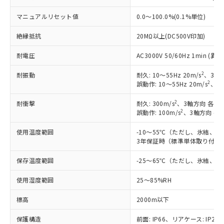
※1 対応状況
マニュアルリセット値
0.0～100.0%(0.1%単位)
対応済み：EU RoHS指令（10物質）の
絶縁抵抗
20MΩ以上(DC500V印加)
非含有に対応した製品が提供可能な商品で
す。
耐電圧
AC3000V 50/60Hz 1min 
対応予定：EU RoHS指令（10物質）の非含
ご利用条件
有に対応した製品に切り替える予定のある
2
耐振動
耐久: 10～55Hz 20m/s
、3軸方
商品です。
2
誤動作: 10～55Hz 20m/s
、3軸
対応予定なし：EU RoHS指令（10物質）の
以下の条件をお読みいただき、同意のうえ
非含有に非対応の商品で、対応品を出す予
2
耐衝撃
耐久: 300m/s
、3軸方向 各3回
ご利用ください。
定はありません。
2
誤動作: 100m/s
、3軸方向 各
調査・確認中：EU RoHS指令（10物質）の
本サービスは、当社制御機器事業取扱
※1 中国RoHS○×表
使用温度範囲
-10～55℃（ただし、氷結、
非含有の対応状況を調査中または確認中の
商品の当社在庫状況および標準価格
3年保証時（標準単体取り付け）
商品です。
(税抜)を提供させていただくもので
「○」：最大均質材料含有率が中国RoHSの
非該当品：ライセンス料など無形物で、有
す。
保存温度範囲
-25～65℃（ただし、氷結、
基準値以下であることを示します。
害物質有無と関係のない商品です。
当社制御機器事業取扱商品の中には、
「×」：最大均質材料含有率が中国RoHSの
仕入先様の事情により、非含有部品として
本サービスの対象外となる商品もある
使用湿度範囲
25～85%RH
基準値を超えていることを示します。
いたものが、含有品と判明した場合などや
当社は、これら貴社製品のうち、外国
ことをご了承ください。
「－」：未確認です。当社販売部門へお問
むを得ず変更することがあります。
為替および外国貿易法に定める商品
標高
2000m以下
在庫状況および標準価格照会結果は、
い合わせください。
（以下｢規制貨物等」という）を輸出
記載している更新日時点での社内デー
*EU RoHS指令（10物質）：
または国外への提供する場合は、日本
保護構造
前面: IP66、リアケース: IP20、
記
タに基づき作成されるものであり、閲
説明