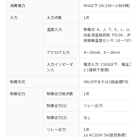
消費電力
9VA以下 (AC100～240V時)
入力
入力点数
1点
温度入力
熱電対: K、J、T、E、L、U、N
白金測温抵抗体: Pt100、JPt10
非接触温度センサ: 10～70℃、6
アナログ入力
4～20mA、0～20mA
入力インピーダ
電流入力: 150Ω以下、電圧入力:
ンス
1:1接続で使用)
制御方式
ON/OFFまたは2自由度PID
制御出力
制御出力総点数
1点
制御出力(1)
リレー出力
制御出力(2)
なし
リレー出力
1点
1a AC250V 5A(抵抗負荷)