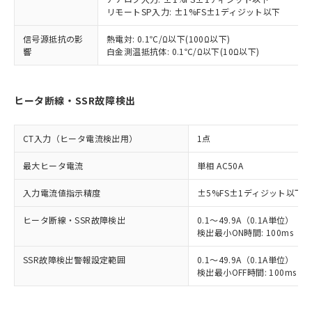
リモートSP入力: ±1%FS±1ディジット以下
信号源抵抗の影
熱電対: 0.1℃/Ω以下(100Ω以下)
響
白金測温抵抗体: 0.1℃/Ω以下(10Ω以下)
ヒータ断線・SSR故障検出
CT入力（ヒータ電流検出用）
1点
最大ヒータ電流
単相 AC50A
入力電流値指示精度
±5%FS±1ディジット以下
ヒータ断線・SSR故障検出
0.1～49.9A（0.1A単位）
検出最小ON時間: 100ms（制御
SSR故障検出警報設定範囲
0.1～49.9A（0.1A単位）
検出最小OFF時間: 100ms（制