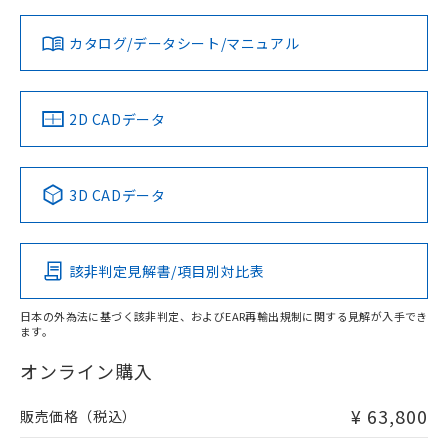
対応状況
対応予定月
※1
※2
ダウンロードデータをご利用いただく前に、以下を必ずお読
みください。
カタログ/データシート/マニュアル
対応済み
ソフトウェアの使用条件
LR型式承認
DNV型式承認
BV型式承認
KR型式承
（イギリス
（ノルウェー
（フランス
（韓国
船舶規格）
船舶規格）
船舶規格）
船舶規格
中国 RoHS
注意事項・凡例
2D CADデータ
Yes
No
No
No
中国 RoHS表
※1 ※2
3D CADデータ
この製品の規格認証/適合状況ページへ
Pb
Hg
Cd
Cr(VI)
その他の認証はこちらのページからご検索ください
該非判定見解書/項目別対比表
X
O
O
O
日本の外為法に基づく該非判定、およびEAR再輸出規制に関する見解が入手でき
ます。
"対応済み"や非含有の記載がされた商品であっても、流通
在庫等で未対応品が混在する可能性があります。
オンライン購入
非含有品が必要な際は、弊社営業部門もしくは販売店へお
問い合わせください。
¥ 63,800
販売価格（税込）