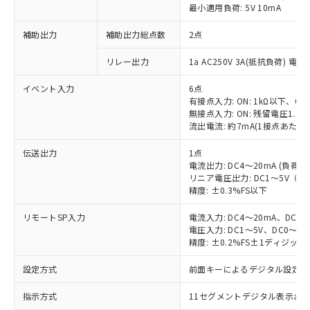
最小適用負荷: 5V 10mA
補助出力
補助出力総点数
2点
リレー出力
1a AC250V 3A(抵抗負荷) 電
イベント入力
6点
有接点入力: ON: 1kΩ以下、OFF
無接点入力: ON: 残留電圧1.5V
流出電流: 約7mA(1接点あたり)
伝送出力
1点
電流出力: DC4～20mA (負荷: 
リニア電圧出力: DC1～5V（負荷
精度: ±0.3%FS以下
リモートSP入力
電流入力: DC4～20mA、DC0
電圧入力: DC1～5V、DC0～5
精度: ±0.2%FS±1ディジッ
設定方式
前面キーによるデジタル設定
指示方式
11セグメントデジタル表示お