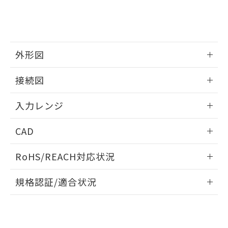
外形図
情報更新：2025/11/04
接続図
情報更新：2025/11/04
入力レンジ
情報更新：2025/11/04
CAD
ログイン/会員登録いただくと、CADデータをダウンロー
RoHS/REACH対応状況
ドすることができます。
情報更新：2026/7/29
規格認証/適合状況
ログイン/会員登録
EU RoHS
注意事項・凡例
UL認証
CSA認証
CEマーキング
Yes
Yes
Yes