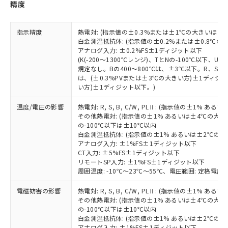
とができます。
精度
合意する
キャンセル
引・商談に必要な範囲で利用すること
をご了承ください。
EU RoHS指令（10物質）の非含有証明書
※当社の共同利用者とは、
"個人情報
指示精度
熱電対: (指示値の±0.3%または±1℃の大きいほう
51物質の非含有証明書（当社基準）
の共同利用に関して"
の「1.共同利
白金測温抵抗体: (指示値の±0.2%または±0.8℃
※本証明書は発行日時点で非含有を証明す
用者の範囲」に記載されている法人を
アナログ入力: ±0.2%FS±1ディジット以下
るもので、過去に遡って非含有を証明する
指します。
(K(-200～1300℃レンジ)、TとNの-100℃以下、
ものではありません。
規定なし。Bの400～800℃は、±3℃以下。R、S の
また、RoHS指令のフタル酸エステル類４
は、(±0.3%PVまたは±3℃の大きい方)±1ディジッ
物質の対応では、対応完了までの期間は出
い方)±1ディジット以下。)
荷製品に未対応品が混在することから備考
温度/電圧の影響
熱電対: R, S, B, C/W, PLⅡ: (指示値の±1%
欄に対応日を記載しておりました。
その他熱電対: (指示値の±1% あるいは±4℃の大
既に当社にて対応品への在庫切替を完了
の-100℃以下は±10℃以内
していることから、特段のことがない限
白金測温抵抗体: (指示値の±1% あるいは±2℃の
り、2022年1月12日より割愛しておりま
アナログ入力: ±1%FS±1ディジット以下
す。
CT入力: ±5%FS±1ディジット以下
リモートSP入力: ±1%FS±1ディジット以下
周囲温度: -10℃～23℃～55℃、電圧範囲: 定格電圧の
電磁妨害の影響
熱電対: R, S, B, C/W, PLⅡ: (指示値の±1%
その他熱電対: (指示値の±1% あるいは±4℃の大
の-100℃以下は±10℃以内
白金測温抵抗体: (指示値の±1% あるいは±2℃の
アナログ入力: ±1%FS±1ディジット以下