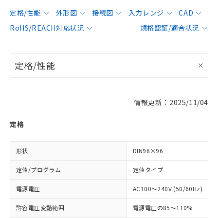
定格/性能
外形図
接続図
入力レンジ
CAD
RoHS/REACH対応状況
規格認証/適合状況
定格/性能
情報更新：2025/11/04
定格
形状
DIN96×96
定値/プログラム
定値タイプ
電源電圧
AC100～240V (50/60Hz)
許容電圧変動範囲
電源電圧の85～110%