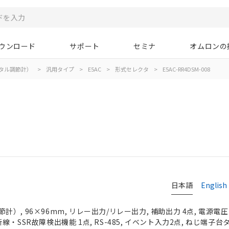
ウンロード
サポート
セミナ
オムロンの
タル調節計）
>
汎用タイプ
>
E5AC
>
形式セレクタ
>
E5AC-RR4DSM-008
日本語
English
, 96×96mm, リレー出力/リレー出力, 補助出力 4点, 電源電圧 AC
・SSR故障検出機能 1点, RS-485, イベント入力2点, ねじ端子台