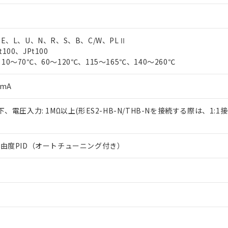
、E、L、U、N、R、S、B、C/W、PLⅡ
100、JPt100
10～70℃、60～120℃、115～165℃、140～260℃
0mA
以下、電圧入力: 1MΩ以上(形ES2-HB-N/THB-Nを接続する際は、1:1
2自由度PID（オートチューニング付き）