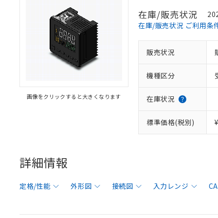
在庫/販売状況
20
在庫/販売状況 ご利用条
販売状況
機種区分
画像をクリックすると大きくなります
在庫状況
標準価格(税別)
詳細情報
定格/性能
外形図
接続図
入力レンジ
C