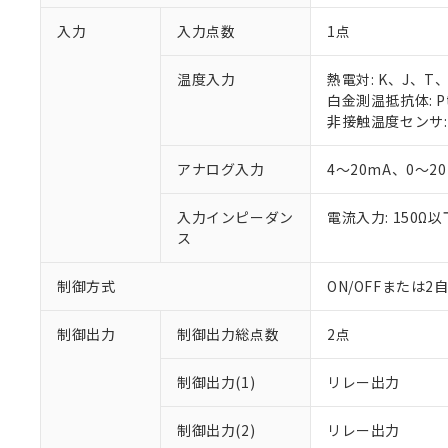
入力
入力点数
1点
温度入力
熱電対: K、J、T
白金測温抵抗体: Pt
非接触温度センサ: 
アナログ入力
4～20mA、0～2
入力インピーダン
電流入力: 150Ω
ス
制御方式
ON/OFFまたは
制御出力
制御出力総点数
2点
制御出力(1)
リレー出力
制御出力(2)
リレー出力