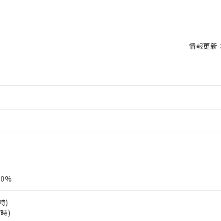
情報更新：2
10%
時)
V時)