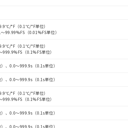
上の在庫あり
 1000ppm、 DIBP(フタル酸ジイソブチル) : 1000ppm、 BBP(フタル酸ブチルベンジル) :
品を、核兵器、ミサイル、化学兵器、生物兵器またはその他武器並
チルヘキシル)) : 1000ppm
況および標準価格はお客様のお取引先、またはお客様担当のオムロ
用いたしません。
ご相談ください。
は満たないが在庫あり
製品を第三者に販売する場合は、上記1、2および3の内容を当該第
機器販売店や当社販売拠点は「
販売ネットワーク
」をご確認くだ
販売先および販売に係わる関係者が違法に輸出するおそれがある場
用期限
9.9℃/°F（0.1℃/°F単位）
び標準価格結果を当社の事前の承諾なく第三者に漏洩または開示し
え状況などにより、予定月が前後することがあります。
(最新の在庫状況については、お客様のお取引先、またはお客様担当
1～99.99%FS（0.01%FS単位）
（10物質）のすべてが基準値以下であることを示します。
店・当社販売員にご確認ください)
能（部品リスト作成サービス）をご利用いただくには、I-Webメン
使用状況下において有害物質が外部に漏えいし、環境に深刻な影響を
あります。
9.9℃/°F（0.1℃/°F単位）
機種、また在庫状況の情報を公開していない機種
ェブサイト上で当社にご登録された部品リストについて、当社およ
～999.9%FS（0.1%FS単位）
書ダウンロード
す。当社販売部門へお問い合わせください。
品・サービスに関するお客様との取引・商談に必要な範囲で利用す
合意する
キャンセル
書をダウンロードすることができます。
）、0.0～999.9s（0.1s単位）
利用者とは、
"個人情報の共同利用に関して"
の「1.共同利用者の
します。
10物質）の非含有証明書
）、0.0～999.9s（0.1s単位）
明書（当社基準）
日時点で非含有を証明するもので、過去に遡って非含有を証明するも
9.9℃/°F（0.1℃/°F単位）
令のフタル酸エステル類４物質の対応では、対応完了までの期間は出
～999.9%FS（0.1%FS単位）
備考欄に対応日を記載しておりました。
品への在庫切替を完了していることから、特段のことがない限り、20
す。
）、0.0～999.9s（0.1s単位）
）、0.0～999.9s（0.1s単位）