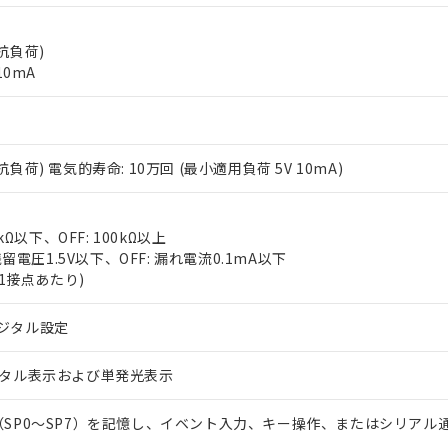
抵抗負荷)
10mA
(抵抗負荷) 電気的寿命: 10万回 (最小適用負荷 5V 10mA)
 RoHS指令（10物質）の非含有に対応した製品が提供可能な商品です
oHS指令（10物質）の非含有に対応した製品に切り替える予定のある
 RoHS指令（10物質）の非含有に非対応の商品で、対応品を出す予
kΩ以下、OFF: 100kΩ以上
 RoHS指令（10物質）の非含有の対応状況を調査中または確認中の
残留電圧1.5V以下、OFF: 漏れ電流0.1mA以下
ンス料など無形物で、有害物質有無と関係のない商品です。
(1接点あたり)
○×表
より、非含有部品としていたものが、含有品と判明した場合などやむ
みいただき、同意のうえご利用ください。
ジタル設定
材料含有率が中国RoHSの基準値以下であることを示します。
材料含有率が中国RoHSの基準値を超えていることを示します。
、当社制御機器事業取扱商品の当社在庫状況および標準価格(税抜)
ら貴社製品のうち、外国為替および外国貿易法に定める商品（以下｢
質）：
す。当社販売部門へお問い合わせください。
 水銀(Hg) 1000ppm以下、 カドミウム(Cd) 100ppm以下、
ジタル表示および単発光表示
たは国外への提供する場合は、日本国政府の輸出許可(または役務取
000ppm以下、ポリ臭化ビフェニル類(PBB) 1000ppm以下、ポリ臭化ジフェニルエーテル類(P
事業取扱商品の中には、本サービスの対象外となる商品もあること
手続きをとります。
キシル) (DEHP)(別名：DOP) 1000ppm以下、フタル酸ブチルベンジル（BBP） 100
(GB/T26572)：
以下、フタル酸ジイソブチル (DIBP) 1000ppm以下
び標準価格照会結果は、記載している更新日時点での社内データに
物を破棄する場合は、完全に破砕するなど、違法に輸出されないよ
（SP0～SP7）を記憶し、イベント入力、キー操作、またはシリアル
(水銀) : 1000ppm、 Cd(カドミウム) : 100ppm、
業用監視および制御機器に対する適用除外項目は除く。
覧された時点での実際の在庫および標準価格とは異なる場合がある
1000ppm、 PBBs(ポリ臭化ビフェニル類) : 1000ppm、 PBDEs(ポリ臭化ジフェニルエーテル類
物質については閾値を超える意図的な使用がないことを確認しています。