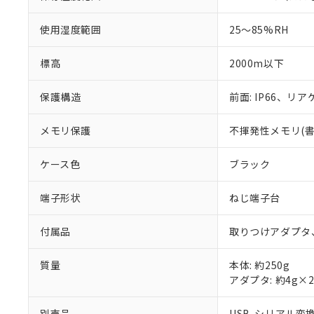
使用湿度範囲
25～85%RH
標高
2000m以下
保護構造
前面: IP66、リアケ
メモリ保護
不揮発性メモリ(書込
ケース色
ブラック
端子形状
ねじ端子台
付属品
取りつけアダプタ
質量
本体: 約250g
アダプタ: 約4g×
別売品
USB-シリアル変換ケ