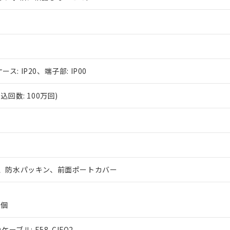
ース: IP20、端子部: IP00
回数: 100万回)
、防水パッキン、前面ポートカバー
2個
ーブル: E58-CIFQ2