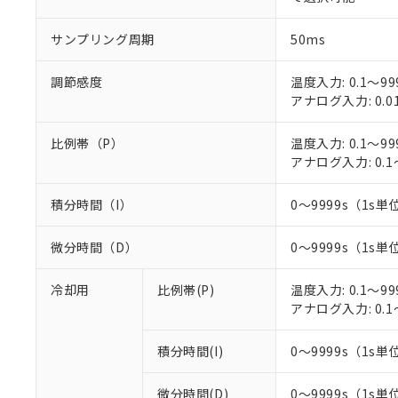
○
一定数以
DBP(フタル酸ジブチル) :
い。
当社は貴社製
DEHP(フタル酸ビス(2-エ
正式な納期状
置等に一切使
サンプリング周期
50ms
当社販売員に
※2 対応予定月
△
一定数に
当社は、貴社
オムロン制御
また当社は、
※2 環境保護使
調節感度
温度入力: 0.1～99
在庫状況およ
部品在庫の切り替
たしません。
－
在庫なし
アナログ入力: 0.0
す。
「ｅ」：有害物質
機器販売
マイパーツ機
「10」：通常の
ている必要が
比例帯（P）
温度入力: 0.1～99
味します。
空
受注生産
お客様が当ウ
アナログ入力: 0.1
※3 非含有証明
「－」：未確認で
白
が、当社の製
さい。
下記の非含有証明
積分時間（I）
0～9999s（1s単位
※当社の共同
いる法人を指
EU RoHS指令（
微分時間（D）
0～9999s（1s単位
51物質の非含有証
※本証明書は発行
冷却用
比例帯(P)
温度入力: 0.1～99
また、RoHS指
アナログ入力: 0.1
混在することから
既に当社にて対応
り割愛しておりま
積分時間(I)
0～9999s（1s単位
微分時間(D)
0～9999s（1s単位