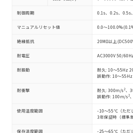
制御周期
0.1s、0.2s、0.5
マニュアルリセット値
0.0～100.0%(0.
絶縁抵抗
20MΩ以上(DC50
耐電圧
AC3000V 50/6
耐振動
耐久: 10～55Hz 2
誤動作: 10～55Hz
2
耐衝撃
耐久: 300m/s
、3
2
誤動作: 100m/s
使用温度範囲
-10～55℃（た
3年保証時（標準単
保存温度範囲
-25～65℃（た