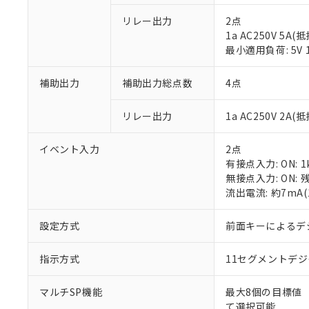
リレー出力
2点
1a AC250V 5A(
最小適用負荷: 5V 
補助出力
補助出力総点数
4点
※1 対応状況
リレー出力
1a AC250V 2A
対応済み：EU
対応予定：EU R
イベント入力
2点
対応予定なし：EU
有接点入力: ON: 1
調査・確認中：EU
ご利用条件
無接点入力: ON: 
非該当品：ライセ
流出電流: 約7mA
※1 中国RoHS
仕入先様の事情に
があります。
以下の条件をお読
設定方式
前面キーによるデ
「○」：最大均質
「×」：最大均質
本サービスは
当社は、これ
*EU RoHS指令（10物
「－」：未確認で
鉛(Pb) 1000ppm以下、
指示方式
11セグメントデ
くものです。
う）を輸出ま
記
説明
六価クロム(Cr(Ⅵ)) 1
当社制御機器
などの必要な
フタル酸ビス(2-エチルヘ
号
*中国RoHS10物質の基準値 
ル（DBP） 1000ppm
在庫状況およ
当社は規制貨
マルチSP機能
最大8個の目標値
Pb(鉛) :1000ppm、 Hg
但し、RoHS指令で産
のであり、閲
ます。
Cr(Ⅵ)(六価クロム) : 
て選択可能
フタル酸エステル類の４