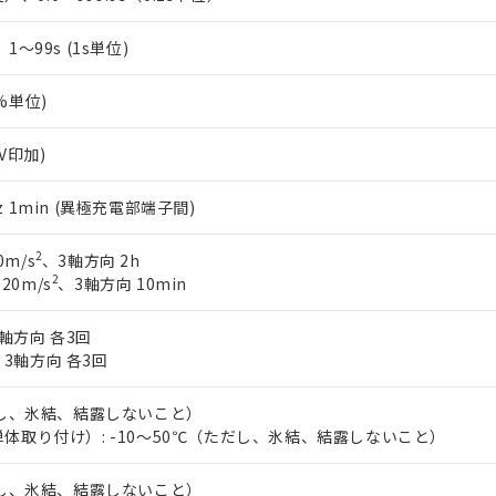
s、1～99s (1s単位)
1%単位)
0V印加)
0Hz 1min (異極充電部端子間)
2
0m/s
、3軸方向 2h
2
 20m/s
、3軸方向 10min
軸方向 各3回
、3軸方向 各3回
だし、氷結、結露しないこと）
体取り付け）: -10～50℃（ただし、氷結、結露しないこと）
だし、氷結、結露しないこと）