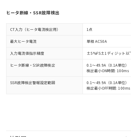
ヒータ断線・SSR故障検出
CT入力（ヒータ電流検出用）
1点
最大ヒータ電流
単相 AC50A
入力電流値指示精度
±5%FS±1ディジット以下
ヒータ断線・SSR故障検出
0.1～49.9A（0.1A単位）
検出最小ON時間: 100ms（制御
SSR故障検出警報設定範囲
0.1～49.9A（0.1A単位）
検出最小OFF時間: 100ms（制