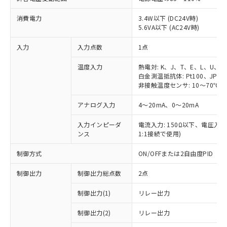
消費電力
3.4W以下 (DC24V時)
5.6VA以下 (AC24V時)
入力
入力点数
1点
温度入力
熱電対: K、J、T、E、L、U、N
白金測温抵抗体: Pt100、JPt10
非接触温度センサ: 10～70℃、6
アナログ入力
4～20mA、0～20mA
入力インピーダ
電流入力: 150Ω以下、電圧入力:
ンス
1:1接続で使用)
制御方式
ON/OFFまたは2自由度PID
制御出力
制御出力総点数
2点
制御出力(1)
リレー出力
制御出力(2)
リレー出力