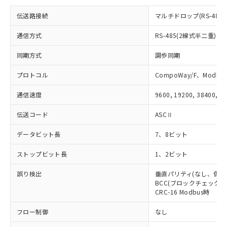
※当社の共同利用者とは、
"個人情報
51物質の非含有証明書（当社基準）
の共同利用に関して"
の「1.共同利
伝送路接続
マルチドロップ(RS-485)
※本証明書は発行日時点で非含有を証明す
用者の範囲」に記載されている法人を
るもので、過去に遡って非含有を証明する
指します。
通信方式
RS-485(2線式半二重)
ものではありません。
また、RoHS指令のフタル酸エステル類４
同期方式
調歩同期
物質の対応では、対応完了までの期間は出
荷製品に未対応品が混在することから備考
プロトコル
CompoWay/F、Modbus
欄に対応日を記載しておりました。
既に当社にて対応品への在庫切替を完了
通信速度
9600, 19200, 38400, 5
していることから、特段のことがない限
り、2022年1月12日より割愛しておりま
伝送コード
ASCⅡ
す。
データビット長
7、8ビット
ストップビット長
1、2ビット
誤り検出
垂直パリティ(なし、偶数
BCC(ブロックチェックキャ
CRC-16 Modbus時
フロー制御
なし