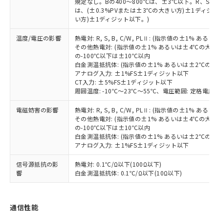
とります。
規定なし。Bの400～800℃は、±3℃以下。R、S の
了承ください。
(PBDE) 1000ppm以下、フタル酸ビス(2-エチルヘキシ
○
一定数以上の在庫あり
ニル類) : 1000ppm、 PBDEs(ポリ臭化ジフェニルエーテ
は、(±0.3%PVまたは±3℃の大きい方)±1ディジッ
当社は規制貨物を破棄する場合は、完
ル) (DEHP)(別名：DOP) 1000ppm以下、フタル酸ブチ
正式な納期状況および標準価格はお客
ル類) : 1000ppm、
い方)±1ディジット以下。)
ルベンジル（BBP） 1000ppm以下、フタル酸ジブチル
全に破砕するなど、違法に輸出されな
DBP(フタル酸ジブチル) : 1000ppm、 DIBP(フタル酸ジ
様のお取引先、またはお客様担当のオ
（DBP） 1000ppm以下、フタル酸ジイソブチル
イソブチル) : 1000ppm、 BBP(フタル酸ブチルベンジ
△
一定数には満たないが在庫あり
いよう必要な手段を講じます。
ムロン制御機器販売店・当社販売員に
(DIBP) 1000ppm以下
ル) : 1000ppm、
温度/電圧の影響
熱電対: R, S, B, C/W, PLⅡ: (指示値の±1%
当社は貴社製品を、核兵器、ミサイ
但し、RoHS指令で産業用監視および制御機器に対する
DEHP(フタル酸ビス(2-エチルヘキシル)) : 1000ppm
ご相談ください。
その他熱電対: (指示値の±1% あるいは±4℃の大
適用除外項目は除く。
ル、化学兵器、生物兵器またはその他
－
在庫なし(最新の在庫状況につ
オムロン制御機器販売店や当社販売拠
の-100℃以下は±10℃以内
フタル酸エステル類の４物質については閾値を超える意
武器並びにこれらの製造装置等に一切
いては、お客様のお取引先、ま
図的な使用がないことを確認しています。
白金測温抵抗体: (指示値の±1% あるいは±2℃の
点は「
販売ネットワーク
」をご確認
※2 環境保護使用期限
使用いたしません。
アナログ入力: ±1%FS±1ディジット以下
たはお客様担当のオムロン制御
ください。
CT入力: ±5%FS±1ディジット以下
当社は、貴社製品を第三者に販売する
機器販売店・当社販売員にご確
在庫状況および標準価格結果を当社の
※2 対応予定月
周囲温度: -10℃～23℃～55℃、電圧範囲: 定格電圧の
「ｅ」：有害物質（10物質）のすべてが基
場合は、上記1、2および3の内容を当
認ください)
事前の承諾なく第三者に漏洩または開
準値以下であることを示します。
該第三者に通知します。また当社は、
示しないようお願いします。
電磁妨害の影響
熱電対: R, S, B, C/W, PLⅡ: (指示値の±1%
部品在庫の切り替え状況などにより、予定
「10」：通常の使用状況下において有害物
販売先および販売に係わる関係者が違
マイパーツ機能（部品リスト作成サー
空
受注生産機種、また在庫状況の
その他熱電対: (指示値の±1% あるいは±4℃の大
月が前後することがあります。
質が外部に漏えいし、環境に深刻な影響を
法に輸出するおそれがある場合は、取
ビス）をご利用いただくには、I-Web
の-100℃以下は±10℃以内
白
情報を公開していない機種
及ぼさない年数を意味します。
り引きをいたしません。
白金測温抵抗体: (指示値の±1% あるいは±2℃の
メンバーズにご登録されている必要が
「－」：未確認です。当社販売部門へお問
アナログ入力: ±1%FS±1ディジット以下
あります。
い合わせください。
お客様が当ウェブサイト上で当社にご
※3 非含有証明書ダウンロード
信号源抵抗の影
熱電対: 0.1℃/Ω以下(100Ω以下)
登録された部品リストについて、当社
響
白金測温抵抗体: 0.1℃/Ω以下(10Ω以下)
および当社の共同利用者が、当社の製
下記の非含有証明書をダウンロードするこ
品・サービスに関するお客様との取
とができます。
合意する
キャンセル
引・商談に必要な範囲で利用すること
通信性能
をご了承ください。
EU RoHS指令（10物質）の非含有証明書