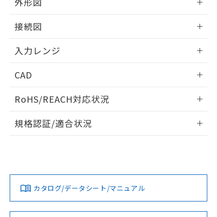
外形図
情報更新：2025/11/04
接続図
情報更新：2025/11/04
入力レンジ
情報更新：2025/11/04
CAD
ログイン/会員登録いただくと、CADデータをダウンロー
RoHS/REACH対応状況
ドすることができます。
情報更新：2026/7/29
規格認証/適合状況
ログイン/会員登録
EU RoHS
注意事項・凡例
UL認証
CSA認証
CEマーキング
Yes
Yes
Yes
対応状況
対応予定月
※1
※2
ダウンロードデータをご利用いただく前に、以下を必ずお読
みください。
カタログ/データシート/マニュアル
対応済み
ソフトウェアの使用条件
LR型式承認
DNV型式承認
BV型式承認
KR型式承
（イギリス
（ノルウェー
（フランス
（韓国