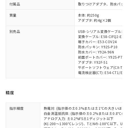
対応済み：EU RoHS指令（10物質）の
付属品
取りつけアダプタ、防水パッキ
非含有に対応した製品が提供可能な商品で
す。
質量
本体: 約250g
対応予定：EU RoHS指令（10物質）の非含
アダプタ: 約4g×2個
ご利用条件
有に対応した製品に切り替える予定のある
商品です。
別売品
USB-シリアル変換ケーブル: E58
変換ケーブル: E58-CIFQ2-E
対応予定なし：EU RoHS指令（10物質）の
以下の条件をお読みいただき、同意のうえ
端子カバー: E53-COV24
非含有に非対応の商品で、対応品を出す予
防水パッキン: Y92S-P10
ご利用ください。
定はありません。
防水カバー: Y92A-96N
調査・確認中：EU RoHS指令（10物質）の
前面ポートカバー: Y92S-P7
本サービスは、当社制御機器事業取扱
※1 中国RoHS○×表
非含有の対応状況を調査中または確認中の
アダプタ: Y92F-51
商品の当社在庫状況および標準価格
商品です。
サポートソフトウェア(CX-Thermo)
(税抜)を提供させていただくもので
「○」：最大均質材料含有率が中国RoHSの
電流検出器(CT): E54-CT1/E54-
非該当品：ライセンス料など無形物で、有
す。
基準値以下であることを示します。
害物質有無と関係のない商品です。
当社制御機器事業取扱商品の中には、
「×」：最大均質材料含有率が中国RoHSの
仕入先様の事情により、非含有部品として
本サービスの対象外となる商品もある
基準値を超えていることを示します。
いたものが、含有品と判明した場合などや
当社は、これら貴社製品のうち、外国
精度
ことをご了承ください。
「－」：未確認です。当社販売部門へお問
むを得ず変更することがあります。
為替および外国貿易法に定める商品
在庫状況および標準価格照会結果は、
い合わせください。
（以下｢規制貨物等」という）を輸出
記載している更新日時点での社内デー
指示精度
熱電対: (指示値の±0.3%または±1℃の大きいほう
*EU RoHS指令（10物質）：
または国外への提供する場合は、日本
記
タに基づき作成されるものであり、閲
説明
白金測温抵抗体: (指示値の±0.2%または±0.8℃
鉛(Pb) 1000ppm以下、 水銀(Hg) 1000ppm以下、 カド
*中国RoHS10物質の基準値 (GB/T26572)：
国政府の輸出許可(または役務取引許
号
覧された時点での実際の在庫および標
ミウム(Cd) 100ppm以下、
アナログ入力: ±0.2%FS±1ディジット以下
Pb(鉛) :1000ppm、 Hg(水銀) : 1000ppm、 Cd(カドミウ
可)を取得するなどの必要な手続きを
六価クロム(Cr(Ⅵ)) 1000ppm以下、ポリ臭化ビフェニル
ム) : 100ppm、
(K(-200～1300℃レンジ)、TとNの-100℃以下、
準価格とは異なる場合があることをご
類(PBB) 1000ppm以下、ポリ臭化ジフェニルエーテル類
Cr(Ⅵ)(六価クロム) : 1000ppm、 PBBs(ポリ臭化ビフェ