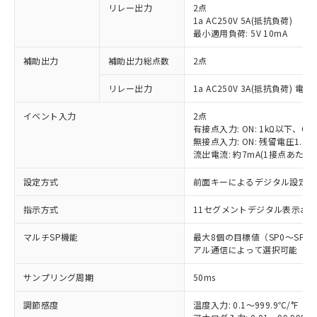
リレー出力
2点
1a AC250V 5A(抵抗負荷)
最小適用負荷: 5V 10mA
補助出力
補助出力総点数
2点
リレー出力
1a AC250V 3A(抵抗負荷) 電
イベント入力
2点
有接点入力: ON: 1kΩ以下、OFF
無接点入力: ON: 残留電圧1.5V
流出電流: 約7mA(1接点あたり)
設定方式
前面キーによるデジタル設定
指示方式
11セグメントデジタル表示お
マルチSP機能
最大8個の目標値（SP0～SP
アル通信によって選択可能
サンプリング周期
50ms
調節感度
温度入力: 0.1～999.9℃/°F（0