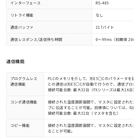
インターフェース
RS-485
リトライ機能
なし
通信バッファ
217バイト
通信レスポンス/送信待ち時間
0～99ms（初期値 20ms
通信機能
プログラムレス
PLCのメモリを介して、形E5□Cのパラメータを読
通信機能
との通信は形E5□Cが自動で行うので、通信プログ
接続可能台数: 最大32台（FXシリーズは最大16台）
コンポ通信機能
接続された温度調節器間で、マスタに設定された温度調
ブに伝送することが可能。目標値については、勾配
接続可能台数: 最大32台（マスタを含む）
コピー機能
接続された温度調節器間で、マスタに設定された温
ることが可能。