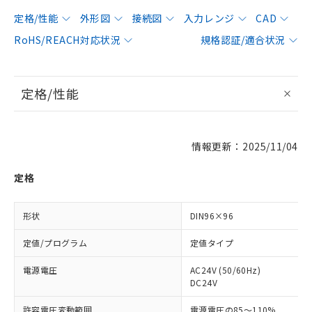
定格/性能
外形図
接続図
入力レンジ
CAD
RoHS/REACH対応状況
規格認証/適合状況
定格/性能
情報更新：2025/11/04
定格
形状
DIN96×96
定値/プログラム
定値タイプ
電源電圧
AC24V (50/60Hz)
DC24V
許容電圧変動範囲
電源電圧の85～110%