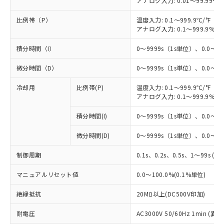
アナログ入力: 0.01～99.99%F
比例帯（P）
温度入力: 0.1～999.9℃/°F（0
アナログ入力: 0.1～999.9%F
積分時間（I）
0～9999s（1s単位）、0.0～99
微分時間（D）
0～9999s（1s単位）、0.0～99
冷却用
比例帯(P)
温度入力: 0.1～999.9℃/°F（0
アナログ入力: 0.1～999.9%F
積分時間(I)
0～9999s（1s単位）、0.0～99
微分時間(D)
0～9999s（1s単位）、0.0～99
制御周期
0.1s、0.2s、0.5s、1～99s (1
マニュアルリセット値
0.0～100.0%(0.1%単位)
絶縁抵抗
20MΩ以上(DC500V印加)
耐電圧
AC3000V 50/60Hz 1min 