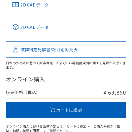
船舶規格）
船舶規格）
船舶規格）
船舶規格
中国 RoHS
注意事項・凡例
2D CADデータ
Yes
No
No
No
中国 RoHS表
※1 ※2
3D CADデータ
この製品の規格認証/適合状況ページへ
Pb
Hg
Cd
Cr(VI)
その他の認証はこちらのページからご検索ください
該非判定見解書/項目別対比表
X
O
O
O
日本の外為法に基づく該非判定、およびEAR再輸出規制に関する見解が入手でき
ます。
"対応済み"や非含有の記載がされた商品であっても、流通
在庫等で未対応品が混在する可能性があります。
オンライン購入
非含有品が必要な際は、弊社営業部門もしくは販売店へお
問い合わせください。
¥ 69,850
販売価格（税込）
この製品のRoHS/REACH対応状況ページへ
カートに追加
オンライン購入における出荷予定日は、カートに追加～「ご購入手続き：価
格・納期の確認」画面にてご確認ください。