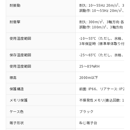
2
耐振動
耐久: 10～55Hz 20m/s
、3軸方
2
誤動作: 10～55Hz 20m/s
、3軸
2
耐衝撃
耐久: 300m/s
、3軸方向 各3回
2
誤動作: 100m/s
、3軸方向 各
使用温度範囲
-10～55℃（ただし、氷結、
3年保証時（標準単体取り付け）
保存温度範囲
-25～65℃（ただし、氷結、
使用湿度範囲
25～85%RH
標高
2000m以下
保護構造
前面: IP66、リアケース: IP20、
メモリ保護
不揮発性メモリ(書込回数: 100
ケース色
ブラック
※1 対応状況
端子形状
ねじ端子台