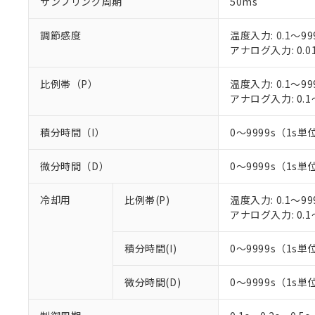
サンプリング周期
50ms
○
一定数以
DBP(フタル酸ジブチル) :
い。
当社は貴社製
DEHP(フタル酸ビス(2-エ
正式な納期状
置等に一切使
調節感度
温度入力: 0.1～99
当社販売員に
※2 対応予定月
△
一定数に
当社は、貴社
アナログ入力: 0.0
オムロン制御
また当社は、
※2 環境保護使
在庫状況およ
部品在庫の切り替
たしません。
－
在庫なし
す。
比例帯（P）
温度入力: 0.1～99
「ｅ」：有害物質
機器販売
マイパーツ機
アナログ入力: 0.1
「10」：通常の
ている必要が
味します。
空
受注生産
お客様が当ウ
※3 非含有証明
「－」：未確認で
積分時間（I）
0～9999s（1s単位
白
が、当社の製
さい。
下記の非含有証明
微分時間（D）
0～9999s（1s単位
※当社の共同
いる法人を指
EU RoHS指令（
冷却用
比例帯(P)
温度入力: 0.1～99
51物質の非含有証
アナログ入力: 0.1
※本証明書は発行
また、RoHS指
混在することから
積分時間(I)
0～9999s（1s単位
既に当社にて対応
り割愛しておりま
微分時間(D)
0～9999s（1s単位