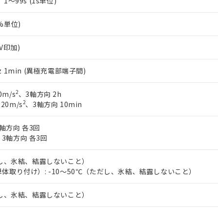
s、1～99s (1s単位)
1%単位)
0V印加)
0Hz 1min (異極充電部端子間)
2
0m/s
、3軸方向 2h
2
 20m/s
、3軸方向 10min
軸方向 各3回
、3軸方向 各3回
だし、氷結、結露しないこと）
体取り付け）: -10～50℃（ただし、氷結、結露しないこと）
だし、氷結、結露しないこと）