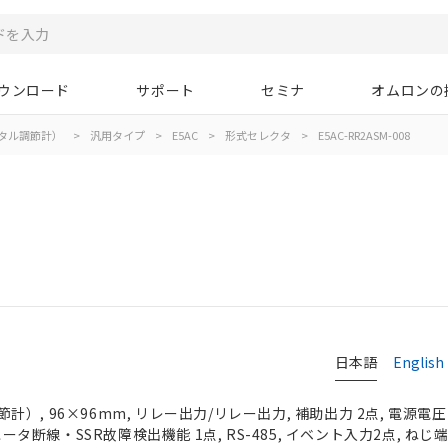
ウンロード
サポート
セミナ
オムロンの
タル調節計）
>
汎用タイプ
>
E5AC
>
形式セレクタ
>
E5AC-RR2ASM-008
日本語
English
, 96×96mm, リレー出力/リレー出力, 補助出力 2点, 電源電圧 
 ヒータ断線・SSR故障検出機能 1点, RS-485, イベント入力2点, ね