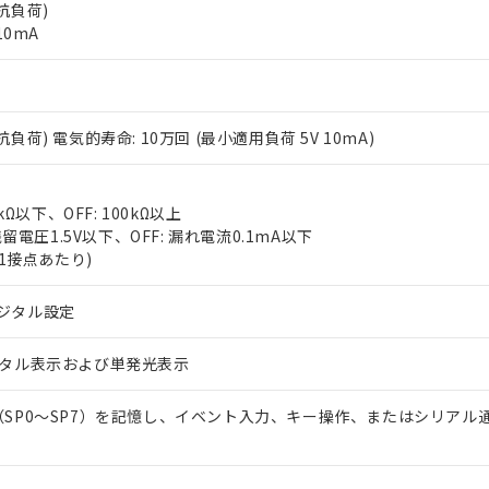
抵抗負荷)
10mA
(抵抗負荷) 電気的寿命: 10万回 (最小適用負荷 5V 10mA)
 RoHS指令（10物質）の非含有に対応した製品が提供可能な商品です
kΩ以下、OFF: 100kΩ以上
oHS指令（10物質）の非含有に対応した製品に切り替える予定のある
残留電圧1.5V以下、OFF: 漏れ電流0.1mA以下
 RoHS指令（10物質）の非含有に非対応の商品で、対応品を出す予
(1接点あたり)
 RoHS指令（10物質）の非含有の対応状況を調査中または確認中の
ンス料など無形物で、有害物質有無と関係のない商品です。
○×表
ジタル設定
より、非含有部品としていたものが、含有品と判明した場合などやむ
みいただき、同意のうえご利用ください。
材料含有率が中国RoHSの基準値以下であることを示します。
ジタル表示および単発光表示
材料含有率が中国RoHSの基準値を超えていることを示します。
、当社制御機器事業取扱商品の当社在庫状況および標準価格(税抜)
ら貴社製品のうち、外国為替および外国貿易法に定める商品（以下｢
質）：
す。当社販売部門へお問い合わせください。
 水銀(Hg) 1000ppm以下、 カドミウム(Cd) 100ppm以下、
たは国外への提供する場合は、日本国政府の輸出許可(または役務取
（SP0～SP7）を記憶し、イベント入力、キー操作、またはシリアル
000ppm以下、ポリ臭化ビフェニル類(PBB) 1000ppm以下、ポリ臭化ジフェニルエーテル類(P
事業取扱商品の中には、本サービスの対象外となる商品もあること
手続きをとります。
キシル) (DEHP)(別名：DOP) 1000ppm以下、フタル酸ブチルベンジル（BBP） 100
(GB/T26572)：
以下、フタル酸ジイソブチル (DIBP) 1000ppm以下
び標準価格照会結果は、記載している更新日時点での社内データに
物を破棄する場合は、完全に破砕するなど、違法に輸出されないよ
(水銀) : 1000ppm、 Cd(カドミウム) : 100ppm、
業用監視および制御機器に対する適用除外項目は除く。
覧された時点での実際の在庫および標準価格とは異なる場合がある
1000ppm、 PBBs(ポリ臭化ビフェニル類) : 1000ppm、 PBDEs(ポリ臭化ジフェニルエーテル類
物質については閾値を超える意図的な使用がないことを確認しています。