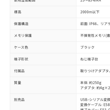
使用湿度範囲
25～85%RH
標高
2000m以下
保護構造
前面: IP66、リアケ
メモリ保護
不揮発性メモリ(書込
ケース色
ブラック
端子形状
ねじ端子台
付属品
取りつけアダプタ
質量
本体: 約250g
アダプタ: 約4g×
別売品
USB-シリアル変換ケ
変換ケーブル: E58-
端子カバー: E53-C