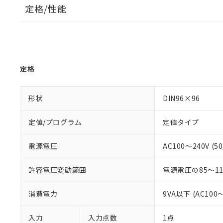
定格/性能
定格
形状
DIN96×96
定値/プログラム
定値タイプ
電源電圧
AC100～240V (50
許容電圧変動範囲
電源電圧の85～1
消費電力
9VA以下 (AC100
入力
入力点数
1点