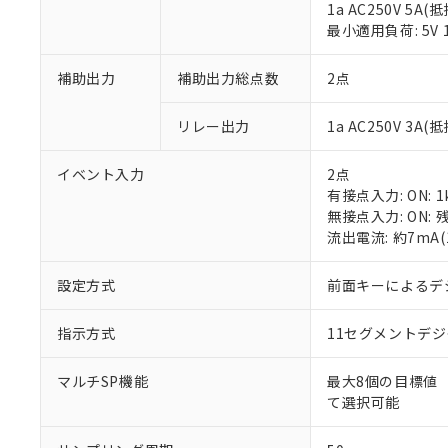
1a AC250V 5A(
最小適用負荷: 5V 
補助出力
補助出力総点数
2点
リレー出力
1a AC250V 3A
※1 対応状況
イベント入力
2点
対応済み：EU
有接点入力: ON: 1
対応予定：EU R
無接点入力: ON: 
対応予定なし：EU
流出電流: 約7mA
調査・確認中：EU
ご利用条件
非該当品：ライセ
設定方式
※1 中国RoHS
前面キーによるデ
仕入先様の事情に
があります。
以下の条件をお読
「○」：最大均質
指示方式
11セグメントデ
「×」：最大均質
本サービスは
当社は、これ
*EU RoHS指令（10物
「－」：未確認で
鉛(Pb) 1000ppm以下、
くものです。
う）を輸出ま
マルチSP機能
最大8個の目標値
記
説明
六価クロム(Cr(Ⅵ)) 1
当社制御機器
などの必要な
て選択可能
フタル酸ビス(2-エチルヘ
号
*中国RoHS10物質の基準値 
ル（DBP） 1000ppm
在庫状況およ
当社は規制貨
Pb(鉛) :1000ppm、 Hg
但し、RoHS指令で産
のであり、閲
ます。
Cr(Ⅵ)(六価クロム) : 
フタル酸エステル類の４