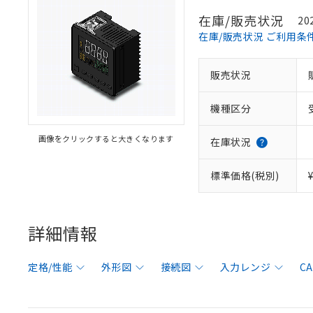
在庫/販売状況
20
在庫/販売状況 ご利用条
販売状況
機種区分
画像をクリックすると大きくなります
在庫状況
標準価格(税別)
詳細情報
定格/性能
外形図
接続図
入力レンジ
C