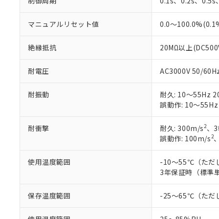
制御周期
0.1s、0.2s、0.5
マニュアルリセット値
0.0～100.0%(0.
絶縁抵抗
20MΩ以上(DC50
耐電圧
AC3000V 50/6
耐振動
耐久: 10～55Hz 2
誤動作: 10～55Hz
2
耐衝撃
耐久: 300m/s
、3
2
誤動作: 100m/s
使用温度範囲
-10～55℃（た
3年保証時（標準単
保存温度範囲
-25～65℃（た