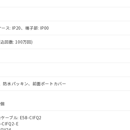
ース: IP20、端子部: IP00
回数: 100万回)
、防水パッキン、前面ポートカバー
2個
ーブル: E58-CIFQ2
CIFQ2-E
OV24