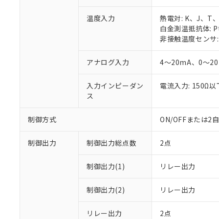
温度入力
熱電対: K、J、T
白金測温抵抗体: Pt
非接触温度センサ: 
アナログ入力
4～20mA、0～2
入力インピーダン
電流入力: 150Ω
ス
制御方式
ON/OFFまたは
制御出力
制御出力総点数
2点
制御出力(1)
リレー出力
制御出力(2)
リレー出力
リレー出力
2点