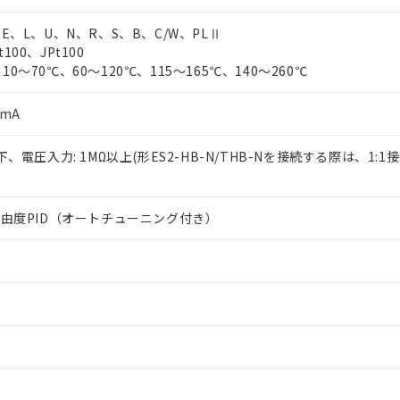
、E、L、U、N、R、S、B、C/W、PLⅡ
100、JPt100
10～70℃、60～120℃、115～165℃、140～260℃
0mA
以下、電圧入力: 1MΩ以上(形ES2-HB-N/THB-Nを接続する際は、1:1
2自由度PID（オートチューニング付き）