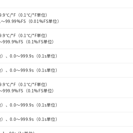
上の在庫あり
 1000ppm、 DIBP(フタル酸ジイソブチル) : 1000ppm、 BBP(フタル酸ブチルベンジル) :
品を、核兵器、ミサイル、化学兵器、生物兵器またはその他武器並
チルヘキシル)) : 1000ppm
況および標準価格はお客様のお取引先、またはお客様担当のオムロ
用いたしません。
9.9℃/°F（0.1℃/°F単位）
ご相談ください。
は満たないが在庫あり
製品を第三者に販売する場合は、上記1、2および3の内容を当該第
1～99.99%FS（0.01%FS単位）
機器販売店や当社販売拠点は「
販売ネットワーク
」をご確認くだ
販売先および販売に係わる関係者が違法に輸出するおそれがある場
用期限
び標準価格結果を当社の事前の承諾なく第三者に漏洩または開示し
え状況などにより、予定月が前後することがあります。
(最新の在庫状況については、お客様のお取引先、またはお客様担当
9.9℃/°F（0.1℃/°F単位）
（10物質）のすべてが基準値以下であることを示します。
店・当社販売員にご確認ください)
能（部品リスト作成サービス）をご利用いただくには、I-Webメン
～999.9%FS（0.1%FS単位）
使用状況下において有害物質が外部に漏えいし、環境に深刻な影響を
あります。
機種、また在庫状況の情報を公開していない機種
ェブサイト上で当社にご登録された部品リストについて、当社およ
書ダウンロード
す。当社販売部門へお問い合わせください。
）、0.0～999.9s（0.1s単位）
品・サービスに関するお客様との取引・商談に必要な範囲で利用す
合意する
キャンセル
書をダウンロードすることができます。
）、0.0～999.9s（0.1s単位）
利用者とは、
"個人情報の共同利用に関して"
の「1.共同利用者の
します。
10物質）の非含有証明書
9.9℃/°F（0.1℃/°F単位）
明書（当社基準）
～999.9%FS（0.1%FS単位）
日時点で非含有を証明するもので、過去に遡って非含有を証明するも
令のフタル酸エステル類４物質の対応では、対応完了までの期間は出
備考欄に対応日を記載しておりました。
）、0.0～999.9s（0.1s単位）
品への在庫切替を完了していることから、特段のことがない限り、20
す。
）、0.0～999.9s（0.1s単位）