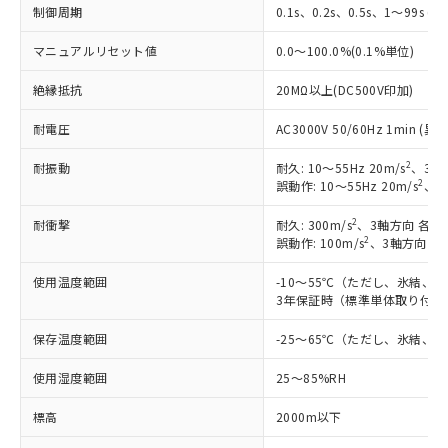
制御周期
0.1s、0.2s、0.5s、1～99s (1
マニュアルリセット値
0.0～100.0%(0.1%単位)
絶縁抵抗
20MΩ以上(DC500V印加)
耐電圧
AC3000V 50/60Hz 1min 
2
耐振動
耐久: 10～55Hz 20m/s
、3軸
2
誤動作: 10～55Hz 20m/s
、3
2
耐衝撃
耐久: 300m/s
、3軸方向 各3
2
誤動作: 100m/s
、3軸方向 各
使用温度範囲
-10～55℃（ただし、氷結、
3年保証時（標準単体取り付け）
保存温度範囲
-25～65℃（ただし、氷結、
使用湿度範囲
25～85%RH
標高
2000m以下