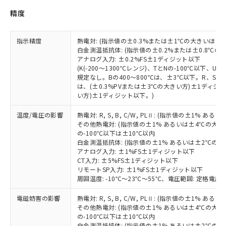
い合わせください。
（以下｢規制貨物等」という）を輸出
記載している更新日時点での社内デー
精度
*EU RoHS指令（10物質）：
または国外への提供する場合は、日本
記
タに基づき作成されるものであり、閲
説明
鉛(Pb) 1000ppm以下、 水銀(Hg) 1000ppm以下、 カド
*中国RoHS10物質の基準値 (GB/T26572)：
国政府の輸出許可(または役務取引許
号
覧された時点での実際の在庫および標
ミウム(Cd) 100ppm以下、
Pb(鉛) :1000ppm、 Hg(水銀) : 1000ppm、 Cd(カドミウ
可)を取得するなどの必要な手続きを
六価クロム(Cr(Ⅵ)) 1000ppm以下、ポリ臭化ビフェニル
ム) : 100ppm、
準価格とは異なる場合があることをご
指示精度
熱電対: (指示値の±0.3%または±1℃の大きいほう
類(PBB) 1000ppm以下、ポリ臭化ジフェニルエーテル類
Cr(Ⅵ)(六価クロム) : 1000ppm、 PBBs(ポリ臭化ビフェ
とります。
白金測温抵抗体: (指示値の±0.2%または±0.8℃
了承ください。
(PBDE) 1000ppm以下、フタル酸ビス(2-エチルヘキシ
○
一定数以上の在庫あり
ニル類) : 1000ppm、 PBDEs(ポリ臭化ジフェニルエーテ
当社は規制貨物を破棄する場合は、完
アナログ入力: ±0.2%FS±1ディジット以下
ル) (DEHP)(別名：DOP) 1000ppm以下、フタル酸ブチ
正式な納期状況および標準価格はお客
ル類) : 1000ppm、
ルベンジル（BBP） 1000ppm以下、フタル酸ジブチル
(K(-200～1300℃レンジ)、TとNの-100℃以下、
全に破砕するなど、違法に輸出されな
DBP(フタル酸ジブチル) : 1000ppm、 DIBP(フタル酸ジ
様のお取引先、またはお客様担当のオ
（DBP） 1000ppm以下、フタル酸ジイソブチル
イソブチル) : 1000ppm、 BBP(フタル酸ブチルベンジ
規定なし。Bの400～800℃は、±3℃以下。R、S の
△
一定数には満たないが在庫あり
いよう必要な手段を講じます。
ムロン制御機器販売店・当社販売員に
(DIBP) 1000ppm以下
ル) : 1000ppm、
は、(±0.3%PVまたは±3℃の大きい方)±1ディジッ
当社は貴社製品を、核兵器、ミサイ
但し、RoHS指令で産業用監視および制御機器に対する
DEHP(フタル酸ビス(2-エチルヘキシル)) : 1000ppm
ご相談ください。
い方)±1ディジット以下。)
適用除外項目は除く。
ル、化学兵器、生物兵器またはその他
－
在庫なし(最新の在庫状況につ
オムロン制御機器販売店や当社販売拠
フタル酸エステル類の４物質については閾値を超える意
武器並びにこれらの製造装置等に一切
いては、お客様のお取引先、ま
図的な使用がないことを確認しています。
点は「
販売ネットワーク
」をご確認
温度/電圧の影響
熱電対: R, S, B, C/W, PLⅡ: (指示値の±1%
※2 環境保護使用期限
使用いたしません。
たはお客様担当のオムロン制御
その他熱電対: (指示値の±1% あるいは±4℃の大
ください。
当社は、貴社製品を第三者に販売する
の-100℃以下は±10℃以内
機器販売店・当社販売員にご確
在庫状況および標準価格結果を当社の
※2 対応予定月
「ｅ」：有害物質（10物質）のすべてが基
白金測温抵抗体: (指示値の±1% あるいは±2℃の
場合は、上記1、2および3の内容を当
認ください)
事前の承諾なく第三者に漏洩または開
アナログ入力: ±1%FS±1ディジット以下
準値以下であることを示します。
該第三者に通知します。また当社は、
示しないようお願いします。
CT入力: ±5%FS±1ディジット以下
部品在庫の切り替え状況などにより、予定
「10」：通常の使用状況下において有害物
販売先および販売に係わる関係者が違
マイパーツ機能（部品リスト作成サー
空
受注生産機種、また在庫状況の
リモートSP入力: ±1%FS±1ディジット以下
月が前後することがあります。
質が外部に漏えいし、環境に深刻な影響を
法に輸出するおそれがある場合は、取
ビス）をご利用いただくには、I-Web
周囲温度: -10℃～23℃～55℃、電圧範囲: 定格電圧の
白
情報を公開していない機種
及ぼさない年数を意味します。
り引きをいたしません。
メンバーズにご登録されている必要が
「－」：未確認です。当社販売部門へお問
電磁妨害の影響
熱電対: R, S, B, C/W, PLⅡ: (指示値の±1%
あります。
い合わせください。
その他熱電対: (指示値の±1% あるいは±4℃の大
お客様が当ウェブサイト上で当社にご
※3 非含有証明書ダウンロード
の-100℃以下は±10℃以内
登録された部品リストについて、当社
白金測温抵抗体: (指示値の±1% あるいは±2℃の