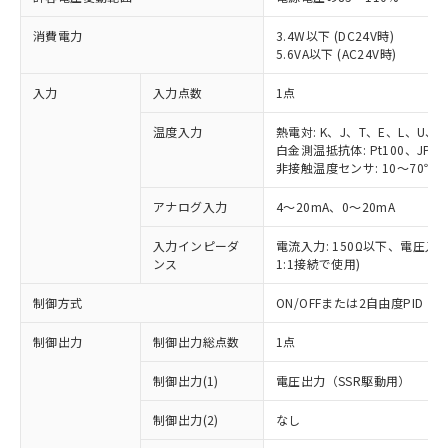
消費電力
3.4W以下 (DC24V時)
5.6VA以下 (AC24V時)
入力
入力点数
1点
温度入力
熱電対: K、J、T、E、L、U、
白金測温抵抗体: Pt100、JPt1
非接触温度センサ: 10～70℃、6
アナログ入力
4～20mA、0～20mA
入力インピーダ
電流入力: 150Ω以下、電圧入力:
ンス
1:1接続で使用)
制御方式
ON/OFFまたは2自由度PID
制御出力
制御出力総点数
1点
制御出力(1)
電圧出力（SSR駆動用）
制御出力(2)
なし