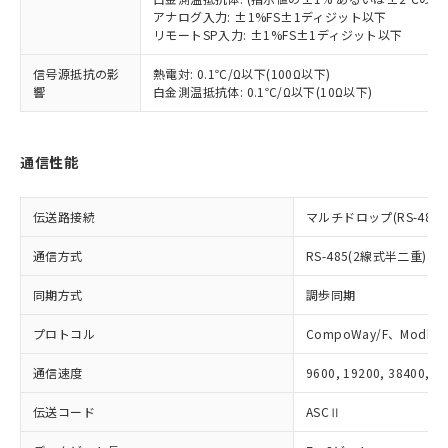
および当社の共同利用者が、当社の製
アナログ入力: ±1%FS±1ディジット以下
下記の非含有証明書をダウンロードするこ
品・サービスに関するお客様との取
リモートSP入力: ±1%FS±1ディジット以下
とができます。
合意する
キャンセル
引・商談に必要な範囲で利用すること
をご了承ください。
信号源抵抗の影
熱電対: 0.1℃/Ω以下(100Ω以下)
EU RoHS指令（10物質）の非含有証明書
響
白金測温抵抗体: 0.1℃/Ω以下(10Ω以下)
※当社の共同利用者とは、
"個人情報
51物質の非含有証明書（当社基準）
の共同利用に関して"
の「1.共同利
※本証明書は発行日時点で非含有を証明す
用者の範囲」に記載されている法人を
るもので、過去に遡って非含有を証明する
指します。
通信性能
ものではありません。
また、RoHS指令のフタル酸エステル類４
物質の対応では、対応完了までの期間は出
伝送路接続
マルチドロップ(RS-485)
荷製品に未対応品が混在することから備考
欄に対応日を記載しておりました。
通信方式
RS-485(2線式半二重)
既に当社にて対応品への在庫切替を完了
していることから、特段のことがない限
同期方式
調歩同期
り、2022年1月12日より割愛しておりま
プロトコル
CompoWay/F、Modbus
す。
通信速度
9600, 19200, 38400, 5
伝送コード
ASCⅡ