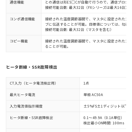
通信機能
との通信は形E5□Cが自動で行うので、通信プログ
接続可能台数: 最大32台（FXシリーズは最大16台）
コンポ通信機能
接続された温度調節器間で、マスタに設定された温度調
ブに伝送することが可能。目標値については、勾配
接続可能台数: 最大32台（マスタを含む）
コピー機能
接続された温度調節器間で、マスタに設定された温
ることが可能。
ヒータ断線・SSR故障検出
CT入力（ヒータ電流検出用）
1点
最大ヒータ電流
単相 AC50A
入力電流値指示精度
±5%FS±1ディジット以下
ヒータ断線・SSR故障検出
0.1～49.9A（0.1A単位）
検出最小ON時間: 100ms（制御