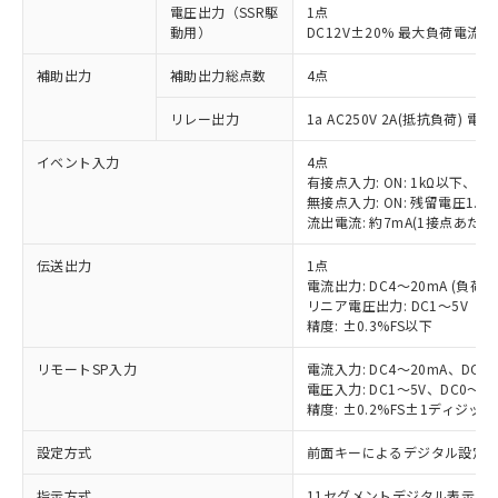
電圧出力（SSR駆
1点
動用）
DC12V±20% 最大負荷電流4
補助出力
補助出力総点数
4点
リレー出力
1a AC250V 2A(抵抗負荷) 電
イベント入力
4点
有接点入力: ON: 1kΩ以下、OFF
無接点入力: ON: 残留電圧1.5
流出電流: 約7mA(1接点あたり
伝送出力
1点
電流出力: DC4～20mA (負荷: 
リニア電圧出力: DC1～5V（負
精度: ±0.3%FS以下
リモートSP入力
電流入力: DC4～20mA、DC0
電圧入力: DC1～5V、DC0～5
精度: ±0.2%FS±1ディジッ
設定方式
前面キーによるデジタル設定
指示方式
11セグメントデジタル表示お