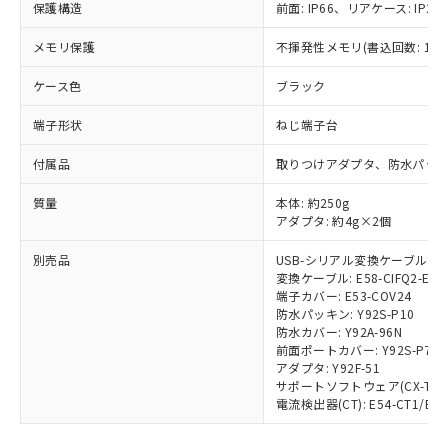
保護構造
前面: IP66、リアケース: IP20
メモリ保護
不揮発性メモリ(書込回数: 100
※1 対応状況
ケース色
ブラック
対応済み：EU RoHS指令（10物質）の
非含有に対応した製品が提供可能な商品で
端子形状
ねじ端子台
す。
対応予定：EU RoHS指令（10物質）の非含
付属品
取りつけアダプタ、防水パッ
ご利用条件
有に対応した製品に切り替える予定のある
商品です。
質量
本体: 約250g
アダプタ: 約4g×2個
対応予定なし：EU RoHS指令（10物質）の
以下の条件をお読みいただき、同意のうえ
非含有に非対応の商品で、対応品を出す予
ご利用ください。
別売品
USB-シリアル変換ケーブル: E58
定はありません。
変換ケーブル: E58-CIFQ2-E
調査・確認中：EU RoHS指令（10物質）の
本サービスは、当社制御機器事業取扱
端子カバー: E53-COV24
※1 中国RoHS○×表
非含有の対応状況を調査中または確認中の
防水パッキン: Y92S-P10
商品の当社在庫状況および標準価格
商品です。
防水カバー: Y92A-96N
(税抜)を提供させていただくもので
「○」：最大均質材料含有率が中国RoHSの
非該当品：ライセンス料など無形物で、有
前面ポートカバー: Y92S-P7
す。
基準値以下であることを示します。
アダプタ: Y92F-51
害物質有無と関係のない商品です。
当社制御機器事業取扱商品の中には、
サポートソフトウェア(CX-Thermo
「×」：最大均質材料含有率が中国RoHSの
仕入先様の事情により、非含有部品として
本サービスの対象外となる商品もある
電流検出器(CT): E54-CT1/E54-
基準値を超えていることを示します。
いたものが、含有品と判明した場合などや
当社は、これら貴社製品のうち、外国
ことをご了承ください。
「－」：未確認です。当社販売部門へお問
むを得ず変更することがあります。
為替および外国貿易法に定める商品
在庫状況および標準価格照会結果は、