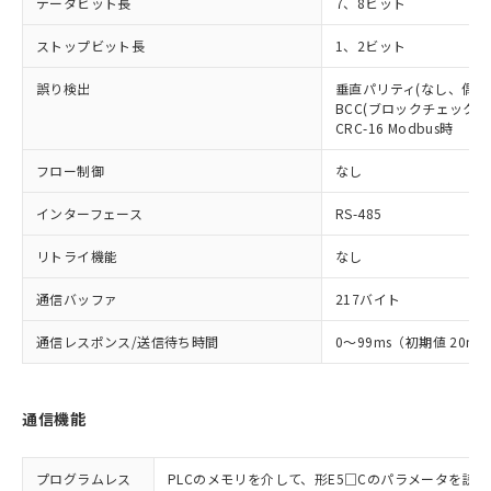
データビット長
7、8ビット
ストップビット長
1、2ビット
誤り検出
垂直パリティ(なし、偶数
BCC(ブロックチェックキャ
CRC-16 Modbus時
フロー制御
なし
インターフェース
RS-485
リトライ機能
なし
通信バッファ
217バイト
通信レスポンス/送信待ち時間
0～99ms（初期値 20ms
通信機能
プログラムレス
PLCのメモリを介して、形E5□Cのパラメータを読