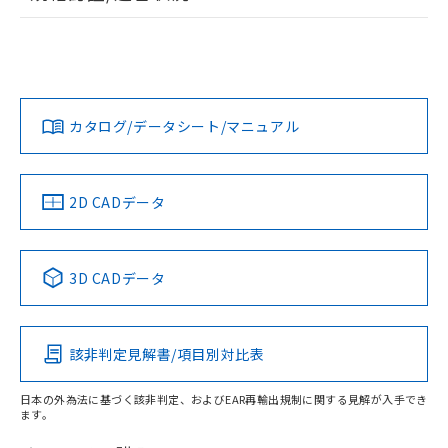
ログイン/会員登録
EU RoHS
注意事項・凡例
UL認証
CSA認証
CEマーキング
Yes
Yes
Yes
対応状況
対応予定月
※1
※2
ダウンロードデータをご利用いただく前に、以下を必ずお読
みください。
カタログ/データシート/マニュアル
対応済み
ソフトウェアの使用条件
LR型式承認
DNV型式承認
BV型式承認
KR型式承
（イギリス
（ノルウェー
（フランス
（韓国
船舶規格）
船舶規格）
船舶規格）
船舶規格
中国 RoHS
注意事項・凡例
2D CADデータ
Yes
No
No
No
中国 RoHS表
※1 ※2
3D CADデータ
この製品の規格認証/適合状況ページへ
Pb
Hg
Cd
Cr(VI)
その他の認証はこちらのページからご検索ください
該非判定見解書/項目別対比表
X
O
O
O
日本の外為法に基づく該非判定、およびEAR再輸出規制に関する見解が入手でき
ます。
"対応済み"や非含有の記載がされた商品であっても、流通