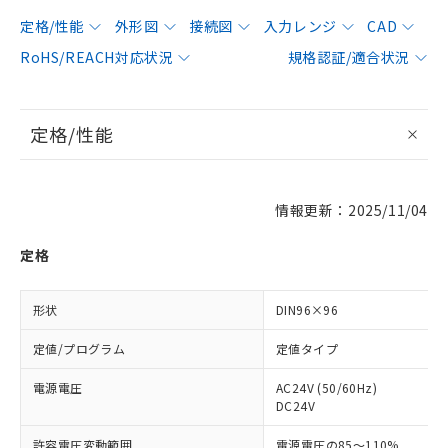
定格/性能
外形図
接続図
入力レンジ
CAD
RoHS/REACH対応状況
規格認証/適合状況
定格/性能
情報更新：2025/11/04
定格
形状
DIN96×96
定値/プログラム
定値タイプ
電源電圧
AC24V (50/60Hz)
DC24V
許容電圧変動範囲
電源電圧の85～110%