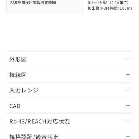
SSR故障検出警報設定範囲
0.1～49.9A（0.1A単位）
検出最小OFF時間: 100ms（制
外形図
情報更新：2025/11/04
接続図
情報更新：2025/11/04
入力レンジ
情報更新：2025/11/04
CAD
ログイン/会員登録いただくと、CADデータをダウンロー
RoHS/REACH対応状況
ドすることができます。
情報更新：2026/7/29
規格認証/適合状況