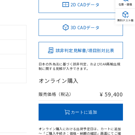
2D CADデータ
在庫・価格
無料テスト機
3D CADデータ
該非判定見解書/項目別対比表
日本の外為法に基づく該非判定、およびEAR再輸出規
制に関する見解が入手できます。
オンライン購入
¥ 59,400
販売価格（税込）
カートに追加
オンライン購入における出荷予定日は、カートに追加
～「ご購入手続き：価格・納期の確認」画面にてご確