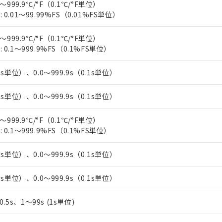
～999.9℃/°F（0.1℃/°F単位）
上の在庫あり
 1000ppm、 DIBP(フタル酸ジイソブチル) : 1000ppm、 BBP(フタル酸ブチルベンジル) :
品を、核兵器、ミサイル、化学兵器、生物兵器またはその他武器並
チルヘキシル)) : 1000ppm
0.01～99.99%FS（0.01%FS単位）
況および標準価格はお客様のお取引先、またはお客様担当のオムロ
用いたしません。
ご相談ください。
は満たないが在庫あり
製品を第三者に販売する場合は、上記1、2および3の内容を当該第
機器販売店や当社販売拠点は「
販売ネットワーク
」をご確認くだ
～999.9℃/°F（0.1℃/°F単位）
販売先および販売に係わる関係者が違法に輸出するおそれがある場
用期限
び標準価格結果を当社の事前の承諾なく第三者に漏洩または開示し
0.1～999.9%FS（0.1%FS単位）
え状況などにより、予定月が前後することがあります。
(最新の在庫状況については、お客様のお取引先、またはお客様担当
（10物質）のすべてが基準値以下であることを示します。
店・当社販売員にご確認ください)
能（部品リスト作成サービス）をご利用いただくには、I-Webメン
使用状況下において有害物質が外部に漏えいし、環境に深刻な影響を
1s単位）、0.0～999.9s（0.1s単位）
あります。
機種、また在庫状況の情報を公開していない機種
ェブサイト上で当社にご登録された部品リストについて、当社およ
書ダウンロード
す。当社販売部門へお問い合わせください。
1s単位）、0.0～999.9s（0.1s単位）
品・サービスに関するお客様との取引・商談に必要な範囲で利用す
合意する
キャンセル
書をダウンロードすることができます。
～999.9℃/°F（0.1℃/°F単位）
利用者とは、
"個人情報の共同利用に関して"
の「1.共同利用者の
0.1～999.9%FS（0.1%FS単位）
します。
10物質）の非含有証明書
明書（当社基準）
日時点で非含有を証明するもので、過去に遡って非含有を証明するも
1s単位）、0.0～999.9s（0.1s単位）
令のフタル酸エステル類４物質の対応では、対応完了までの期間は出
備考欄に対応日を記載しておりました。
1s単位）、0.0～999.9s（0.1s単位）
品への在庫切替を完了していることから、特段のことがない限り、20
す。
、0.5s、1～99s (1s単位)