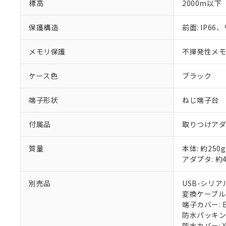
標高
2000m以下
保護構造
前面: IP66、
メモリ保護
不揮発性メモリ
ケース色
ブラック
端子形状
ねじ端子台
付属品
取りつけア
質量
本体: 約250g
アダプタ: 約
別売品
USB-シリアル
変換ケーブル: 
端子カバー: E
防水パッキン: 
防水カバー: Y