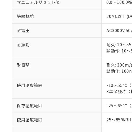
マニュアルリセット値
0.0～100.0
絶縁抵抗
20MΩ以上(D
耐電圧
AC3000V 5
耐振動
耐久: 10～55
誤動作: 10～5
耐衝撃
耐久: 300m/
誤動作: 100m
使用温度範囲
-10～55
3年保証時（
保存温度範囲
-25～65
使用湿度範囲
25～85%RH