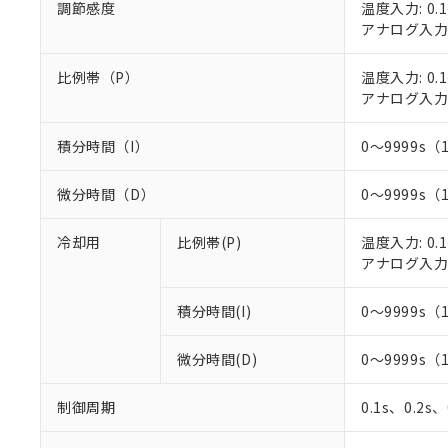
調節感度
温度入力: 0.1
○
一定数以
DBP(フタル酸ジブチル) :
い。
当社は貴社製
DEHP(フタル酸ビス(2-エ
アナログ入力: 
正式な納期状
置等に一切使
当社販売員に
※2 対応予定月
△
一定数に
当社は、貴社
オムロン制御
比例帯（P）
温度入力: 0.1
また当社は、
※2 環境保護使
在庫状況およ
アナログ入力: 
部品在庫の切り替
たしません。
－
在庫なし
す。
「ｅ」：有害物質
機器販売
マイパーツ機
「10」：通常の
積分時間（I）
0～9999s（
ている必要が
味します。
空
受注生産
お客様が当ウ
※3 非含有証明
「－」：未確認で
微分時間（D）
0～9999s（
白
が、当社の製
さい。
下記の非含有証明
冷却用
比例帯(P)
温度入力: 0.1
※当社の共同
アナログ入力: 
いる法人を指
EU RoHS指令（
51物質の非含有証
※本証明書は発行
積分時間(I)
0～9999s（
また、RoHS指
混在することから
微分時間(D)
0～9999s（
既に当社にて対応
り割愛しておりま
制御周期
0.1s、0.2s