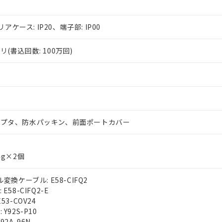
リアケース: IP20、端子部: IP00
(書込回数: 100万回)
ダプタ、防水パッキン、前面ポートカバー
4g×2個
変換ケーブル: E58-CIFQ2
E58-CIFQ2-E
53-COV24
Y92S-P10
92A-96N