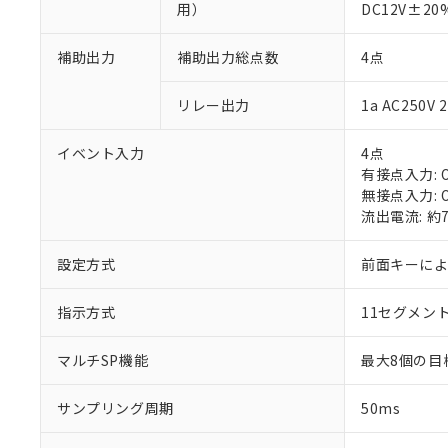
用）
DC12V±2
補助出力
補助出力総点数
4点
リレー出力
1a AC250
※1 対応状況
イベント入力
4点
有接点入力: O
対応済み：EU
無接点入力: O
対応予定：EU R
流出電流: 約
対応予定なし：EU
調査・確認中：EU
ご利用条件
設定方式
前面キーに
非該当品：ライセ
※1 中国RoHS
仕入先様の事情に
指示方式
11セグメン
があります。
以下の条件をお読
「○」：最大均質
「×」：最大均質
本サービスは
当社は、これ
*EU RoHS指令（10物
マルチSP機能
最大8個の目
「－」：未確認で
鉛(Pb) 1000ppm以下、
くものです。
う）を輸出ま
記
説明
六価クロム(Cr(Ⅵ)) 1
当社制御機器
などの必要な
フタル酸ビス(2-エチルヘ
サンプリング周期
50ms
号
*中国RoHS10物質の基準値 
ル（DBP） 1000ppm
在庫状況およ
当社は規制貨
Pb(鉛) :1000ppm、 Hg
但し、RoHS指令で産
のであり、閲
ます。
Cr(Ⅵ)(六価クロム) : 
フタル酸エステル類の４