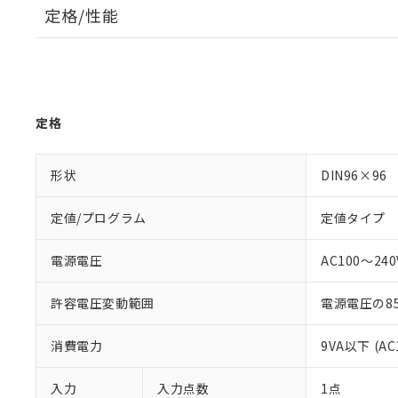
定格/性能
定格
形状
DIN96×96
定値/プログラム
定値タイプ
電源電圧
AC100～240V
許容電圧変動範囲
電源電圧の85
消費電力
9VA以下 (AC
入力
入力点数
1点