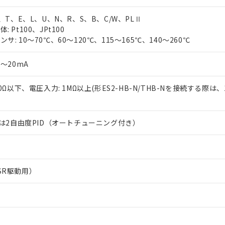
J、T、E、L、U、N、R、S、B、C/W、PLⅡ
 Pt100、JPt100
サ: 10～70℃、60～120℃、115～165℃、140～260℃
0～20mA
50Ω以下、電圧入力: 1MΩ以上(形ES2-HB-N/THB-Nを接続する際は、
または2自由度PID（オートチューニング付き）
SR駆動用）