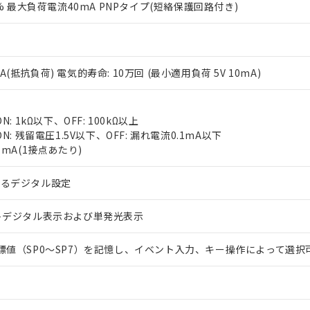
0% 最大負荷電流40mA PNPタイプ(短絡保護回路付き)
V 2A(抵抗負荷) 電気的寿命: 10万回 (最小適用負荷 5V 10mA)
N: 1kΩ以下、OFF: 100kΩ以上
 RoHS指令（10物質）の非含有に対応した製品が提供可能な商品です
N: 残留電圧1.5V以下、OFF: 漏れ電流0.1mA以下
oHS指令（10物質）の非含有に対応した製品に切り替える予定のある
7mA(1接点あたり)
 RoHS指令（10物質）の非含有に非対応の商品で、対応品を出す予
 RoHS指令（10物質）の非含有の対応状況を調査中または確認中の
よるデジタル設定
ンス料など無形物で、有害物質有無と関係のない商品です。
○×表
より、非含有部品としていたものが、含有品と判明した場合などやむ
トデジタル表示および単発光表示
みいただき、同意のうえご利用ください。
材料含有率が中国RoHSの基準値以下であることを示します。
材料含有率が中国RoHSの基準値を超えていることを示します。
、当社制御機器事業取扱商品の当社在庫状況および標準価格(税抜)
ら貴社製品のうち、外国為替および外国貿易法に定める商品（以下｢
質）：
標値（SP0～SP7）を記憶し、イベント入力、キー操作によって選択
す。当社販売部門へお問い合わせください。
 水銀(Hg) 1000ppm以下、 カドミウム(Cd) 100ppm以下、
たは国外への提供する場合は、日本国政府の輸出許可(または役務取
000ppm以下、ポリ臭化ビフェニル類(PBB) 1000ppm以下、ポリ臭化ジフェニルエーテル類(P
事業取扱商品の中には、本サービスの対象外となる商品もあること
手続きをとります。
キシル) (DEHP)(別名：DOP) 1000ppm以下、フタル酸ブチルベンジル（BBP） 100
(GB/T26572)：
以下、フタル酸ジイソブチル (DIBP) 1000ppm以下
び標準価格照会結果は、記載している更新日時点での社内データに
物を破棄する場合は、完全に破砕するなど、違法に輸出されないよ
(水銀) : 1000ppm、 Cd(カドミウム) : 100ppm、
業用監視および制御機器に対する適用除外項目は除く。
覧された時点での実際の在庫および標準価格とは異なる場合がある
1000ppm、 PBBs(ポリ臭化ビフェニル類) : 1000ppm、 PBDEs(ポリ臭化ジフェニルエーテル類
物質については閾値を超える意図的な使用がないことを確認しています。