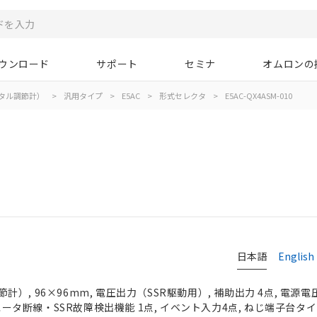
ウンロード
サポート
セミナ
オムロンの
タル調節計）
>
汎用タイプ
>
E5AC
>
形式セレクタ
>
E5AC-QX4ASM-010
日本語
English
, 96×96mm, 電圧出力（SSR駆動用）, 補助出力 4点, 電源電圧
, ヒータ断線・SSR故障検出機能 1点, イベント入力4点, ねじ端子台タ