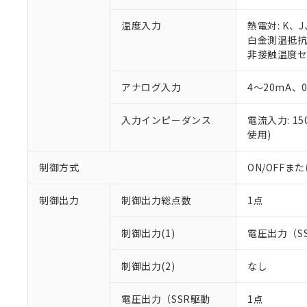
温度入力
熱電対: K、
白金測温抵抗体:
非接触温度セン
アナログ入力
4～20mA、
入力インピーダンス
電流入力: 1
使用)
制御方式
ON/OFF
制御出力
制御出力総点数
1点
制御出力(1)
電圧出力（S
制御出力(2)
なし
電圧出力（SSR駆動
1点