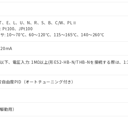
、T、E、L、U、N、R、S、B、C/W、PLⅡ
Pt100、JPt100
 10～70℃、60～120℃、115～165℃、140～260℃
20mA
Ω以下、電圧入力: 1MΩ以上(形ES2-HB-N/THB-Nを接続する際は、1
は2自由度PID（オートチューニング付き）
R駆動用）