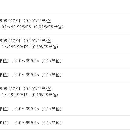
上の在庫あり
 1000ppm、 DIBP(フタル酸ジイソブチル) : 1000ppm、 BBP(フタル酸ブチルベンジル) :
品を、核兵器、ミサイル、化学兵器、生物兵器またはその他武器並
チルヘキシル)) : 1000ppm
況および標準価格はお客様のお取引先、またはお客様担当のオムロ
用いたしません。
ご相談ください。
は満たないが在庫あり
製品を第三者に販売する場合は、上記1、2および3の内容を当該第
999.9℃/°F（0.1℃/°F単位）
機器販売店や当社販売拠点は「
販売ネットワーク
」をご確認くだ
販売先および販売に係わる関係者が違法に輸出するおそれがある場
用期限
.01～99.99%FS（0.01%FS単位）
び標準価格結果を当社の事前の承諾なく第三者に漏洩または開示し
え状況などにより、予定月が前後することがあります。
(最新の在庫状況については、お客様のお取引先、またはお客様担当
（10物質）のすべてが基準値以下であることを示します。
店・当社販売員にご確認ください)
能（部品リスト作成サービス）をご利用いただくには、I-Webメン
999.9℃/°F（0.1℃/°F単位）
使用状況下において有害物質が外部に漏えいし、環境に深刻な影響を
あります。
.1～999.9%FS（0.1%FS単位）
機種、また在庫状況の情報を公開していない機種
ェブサイト上で当社にご登録された部品リストについて、当社およ
書ダウンロード
す。当社販売部門へお問い合わせください。
品・サービスに関するお客様との取引・商談に必要な範囲で利用す
合意する
キャンセル
単位）、0.0～999.9s（0.1s単位）
書をダウンロードすることができます。
利用者とは、
"個人情報の共同利用に関して"
の「1.共同利用者の
単位）、0.0～999.9s（0.1s単位）
します。
10物質）の非含有証明書
明書（当社基準）
999.9℃/°F（0.1℃/°F単位）
日時点で非含有を証明するもので、過去に遡って非含有を証明するも
.1～999.9%FS（0.1%FS単位）
令のフタル酸エステル類４物質の対応では、対応完了までの期間は出
備考欄に対応日を記載しておりました。
品への在庫切替を完了していることから、特段のことがない限り、20
単位）、0.0～999.9s（0.1s単位）
す。
単位）、0.0～999.9s（0.1s単位）