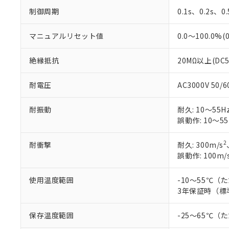
制御周期
0.1s、0.2s、0
マニュアルリセット値
0.0～100.0%(
絶縁抵抗
20MΩ以上(DC
耐電圧
AC3000V 50
耐振動
耐久: 10～55Hz
誤動作: 10～55
2
耐衝撃
耐久: 300m/s
誤動作: 100m/
使用温度範囲
-10～55℃
3年保証時（標
保存温度範囲
-25～65℃