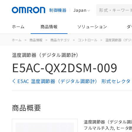
制御機器
Japan
ホーム
商品情報
ソリューション
ダ
ホーム
>
商品情報
>
商品カテゴリ
>
コントロール
>
温度調節器（デジ
温度調節器（デジタル調節計）
E5AC-QX2DSM-009
E5AC 温度調節器（デジタル調節計） 形式セレクタ
商品概要
温度調節器（デジタル調節計）
フルマルチ入力, ヒータ断線