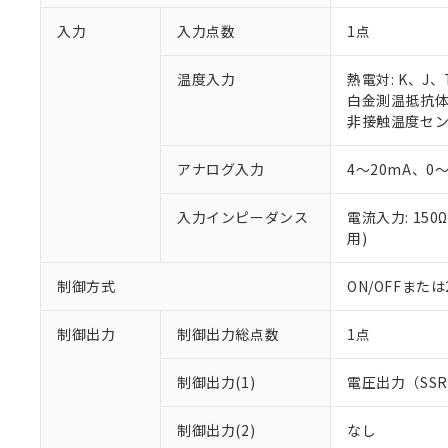
入力
入力点数
1点
温度入力
熱電対: K、J
白金測温抵抗体: 
非接触温度センサ:
アナログ入力
4～20mA、0～
入力インピーダンス
電流入力: 150
用)
制御方式
ON/OFFまた
制御出力
制御出力総点数
1点
制御出力(1)
電圧出力（SS
制御出力(2)
なし