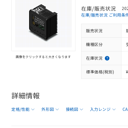
在庫/販売状況
20
在庫/販売状況 ご利用条
販売状況
機種区分
画像をクリックすると大きくなります
在庫状況
標準価格(税別)
詳細情報
定格/性能
外形図
接続図
入力レンジ
C