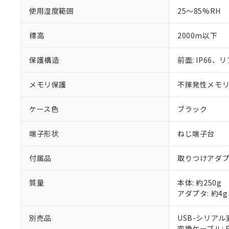
使用湿度範囲
25～85%RH
標高
2000m以下
保護構造
前面: IP66、リ
メモリ保護
不揮発性メモリ(
ケース色
ブラック
端子形状
ねじ端子台
付属品
取りつけアダ
質量
本体: 約250g
アダプタ: 約4
別売品
USB-シリアル変
変換ケーブル: E5