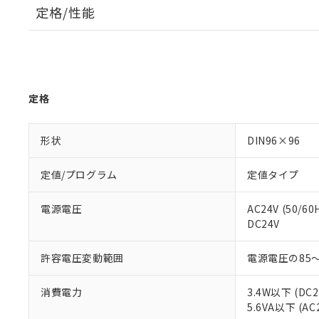
定格/性能
定格
形状
DIN96×96
定値/プログラム
定値タイプ
電源電圧
AC24V (50/60
DC24V
許容電圧変動範囲
電源電圧の85～
消費電力
3.4W以下 (DC
5.6VA以下 (AC