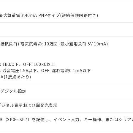
% 最大負荷電流40mA PNPタイプ(短絡保護回路付き)
3A(抵抗負荷) 電気的寿命: 10万回 (最小適用負荷 5V 10mA)
 RoHS指令（10物質）の非含有に対応した製品が提供可能な商品です
oHS指令（10物質）の非含有に対応した製品に切り替える予定のある
 1kΩ以下、OFF: 100kΩ以上
 RoHS指令（10物質）の非含有に非対応の商品で、対応品を出す予
: 残留電圧1.5V以下、OFF: 漏れ電流0.1mA以下
 RoHS指令（10物質）の非含有の対応状況を調査中または確認中の
mA(1接点あたり)
ンス料など無形物で、有害物質有無と関係のない商品です。
○×表
より、非含有部品としていたものが、含有品と判明した場合などやむ
るデジタル設定
みいただき、同意のうえご利用ください。
材料含有率が中国RoHSの基準値以下であることを示します。
材料含有率が中国RoHSの基準値を超えていることを示します。
デジタル表示および単発光表示
、当社制御機器事業取扱商品の当社在庫状況および標準価格(税抜)
ら貴社製品のうち、外国為替および外国貿易法に定める商品（以下｢
質）：
す。当社販売部門へお問い合わせください。
 水銀(Hg) 1000ppm以下、 カドミウム(Cd) 100ppm以下、
たは国外への提供する場合は、日本国政府の輸出許可(または役務取
000ppm以下、ポリ臭化ビフェニル類(PBB) 1000ppm以下、ポリ臭化ジフェニルエーテル類(P
事業取扱商品の中には、本サービスの対象外となる商品もあること
手続きをとります。
値（SP0～SP7）を記憶し、イベント入力、キー操作、またはシリア
キシル) (DEHP)(別名：DOP) 1000ppm以下、フタル酸ブチルベンジル（BBP） 100
(GB/T26572)：
以下、フタル酸ジイソブチル (DIBP) 1000ppm以下
び標準価格照会結果は、記載している更新日時点での社内データに
物を破棄する場合は、完全に破砕するなど、違法に輸出されないよ
(水銀) : 1000ppm、 Cd(カドミウム) : 100ppm、
業用監視および制御機器に対する適用除外項目は除く。
覧された時点での実際の在庫および標準価格とは異なる場合がある
1000ppm、 PBBs(ポリ臭化ビフェニル類) : 1000ppm、 PBDEs(ポリ臭化ジフェニルエーテル類
物質については閾値を超える意図的な使用がないことを確認しています。