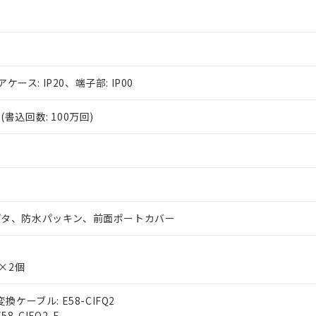
アケース: IP20、端子部: IP00
書込回数: 100万回)
プタ、防水パッキン、前面ポートカバー
g×2個
換ケーブル: E58-CIFQ2
8-CIFQ2-E