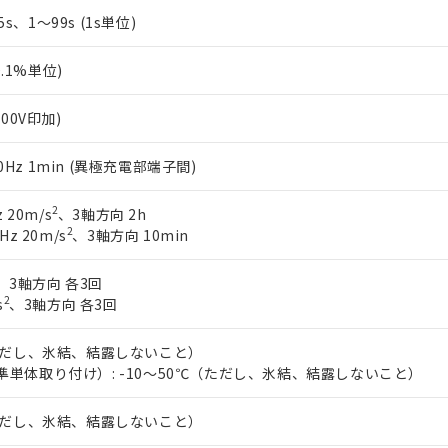
.5s、1～99s (1s単位)
0.1%単位)
500V印加)
/60Hz 1min (異極充電部端子間)
2
 20m/s
、3軸方向 2h
2
Hz 20m/s
、3軸方向 10min
、3軸方向 各3回
2
s
、3軸方向 各3回
（ただし、氷結、結露しないこと）
準単体取り付け）: -10～50℃（ただし、氷結、結露しないこと）
（ただし、氷結、結露しないこと）