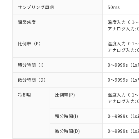
○
一定数以
DBP(フタル酸ジブチル) :
い。
当社は貴社製
サンプリング周期
50ms
DEHP(フタル酸ビス(2-エ
正式な納期状
置等に一切使
当社販売員に
※2 対応予定月
△
一定数に
当社は、貴社
調節感度
温度入力: 0.1～
オムロン制御
また当社は、
※2 環境保護使
アナログ入力: 0
在庫状況およ
部品在庫の切り替
たしません。
－
在庫なし
す。
「ｅ」：有害物質
機器販売
マイパーツ機
比例帯（P）
温度入力: 0.1～
「10」：通常の
ている必要が
アナログ入力: 0
味します。
空
受注生産
お客様が当ウ
※3 非含有証明
「－」：未確認で
白
が、当社の製
積分時間（I）
0～9999s（1s
さい。
下記の非含有証明
※当社の共同
微分時間（D）
0～9999s（1s
いる法人を指
EU RoHS指令（
51物質の非含有証
冷却用
比例帯(P)
温度入力: 0.1～
※本証明書は発行
アナログ入力: 0
また、RoHS指
混在することから
既に当社にて対応
積分時間(I)
0～9999s（1s
り割愛しておりま
微分時間(D)
0～9999s（1s