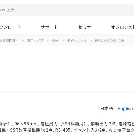
ウンロード
サポート
セミナ
オムロンの
タル調節計）
>
汎用タイプ
>
E5AC
>
形式セレクタ
>
E5AC-QX2DSM-009
日本語
English
, 96×96mm, 電圧出力（SSR駆動用）, 補助出力 2点, 電源電圧 A
・SSR故障検出機能 2点, RS-485, イベント入力2点, ねじ端子台