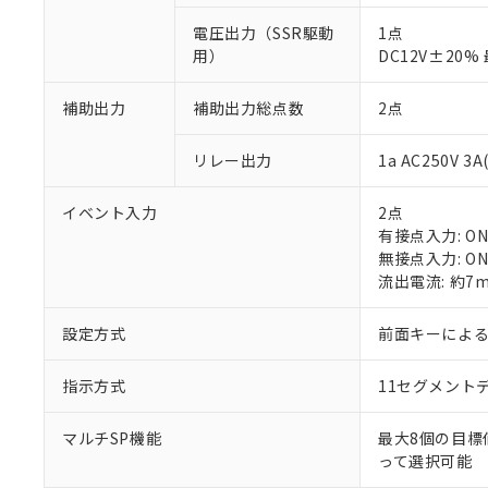
電圧出力（SSR駆動
1点
用）
DC12V±20
補助出力
補助出力総点数
2点
※1 対応状況
リレー出力
1a AC250V 
対応済み：EU
イベント入力
2点
対応予定：EU R
有接点入力: ON:
対応予定なし：EU
無接点入力: ON
調査・確認中：EU
ご利用条件
流出電流: 約7
非該当品：ライセ
※1 中国RoHS
仕入先様の事情に
設定方式
前面キーによ
があります。
以下の条件をお読
「○」：最大均質
「×」：最大均質
指示方式
11セグメント
本サービスは
当社は、これ
*EU RoHS指令（10物
「－」：未確認で
鉛(Pb) 1000ppm以下、
くものです。
う）を輸出ま
記
説明
六価クロム(Cr(Ⅵ)) 1
当社制御機器
などの必要な
マルチSP機能
最大8個の目標
フタル酸ビス(2-エチルヘ
号
*中国RoHS10物質の基準値 
ル（DBP） 1000ppm
在庫状況およ
当社は規制貨
って選択可能
Pb(鉛) :1000ppm、 Hg
但し、RoHS指令で産
のであり、閲
ます。
Cr(Ⅵ)(六価クロム) : 
フタル酸エステル類の４