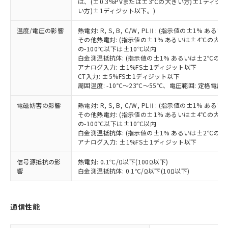
(PBDE) 1000ppm以下、フタル酸ビス(2-エチルヘキシ
は、(±0.3%PVまたは±3℃の大きい方)±1ディジッ
○
一定数以上の在庫あり
ニル類) : 1000ppm、 PBDEs(ポリ臭化ジフェニルエーテ
当社は規制貨物を破棄する場合は、完
ル) (DEHP)(別名：DOP) 1000ppm以下、フタル酸ブチ
正式な納期状況および標準価格はお客
ル類) : 1000ppm、
い方)±1ディジット以下。)
ルベンジル（BBP） 1000ppm以下、フタル酸ジブチル
全に破砕するなど、違法に輸出されな
DBP(フタル酸ジブチル) : 1000ppm、 DIBP(フタル酸ジ
様のお取引先、またはお客様担当のオ
（DBP） 1000ppm以下、フタル酸ジイソブチル
イソブチル) : 1000ppm、 BBP(フタル酸ブチルベンジ
△
一定数には満たないが在庫あり
いよう必要な手段を講じます。
温度/電圧の影響
熱電対: R, S, B, C/W, PLⅡ: (指示値の±1%
ムロン制御機器販売店・当社販売員に
(DIBP) 1000ppm以下
ル) : 1000ppm、
当社は貴社製品を、核兵器、ミサイ
但し、RoHS指令で産業用監視および制御機器に対する
その他熱電対: (指示値の±1% あるいは±4℃の大
DEHP(フタル酸ビス(2-エチルヘキシル)) : 1000ppm
ご相談ください。
適用除外項目は除く。
の-100℃以下は±10℃以内
ル、化学兵器、生物兵器またはその他
－
在庫なし(最新の在庫状況につ
オムロン制御機器販売店や当社販売拠
フタル酸エステル類の４物質については閾値を超える意
白金測温抵抗体: (指示値の±1% あるいは±2℃の
武器並びにこれらの製造装置等に一切
いては、お客様のお取引先、ま
図的な使用がないことを確認しています。
点は「
販売ネットワーク
」をご確認
アナログ入力: ±1%FS±1ディジット以下
※2 環境保護使用期限
使用いたしません。
たはお客様担当のオムロン制御
ください。
CT入力: ±5%FS±1ディジット以下
当社は、貴社製品を第三者に販売する
機器販売店・当社販売員にご確
在庫状況および標準価格結果を当社の
周囲温度: -10℃～23℃～55℃、電圧範囲: 定格電圧の
※2 対応予定月
「ｅ」：有害物質（10物質）のすべてが基
場合は、上記1、2および3の内容を当
認ください)
事前の承諾なく第三者に漏洩または開
準値以下であることを示します。
該第三者に通知します。また当社は、
電磁妨害の影響
熱電対: R, S, B, C/W, PLⅡ: (指示値の±1%
示しないようお願いします。
部品在庫の切り替え状況などにより、予定
「10」：通常の使用状況下において有害物
販売先および販売に係わる関係者が違
その他熱電対: (指示値の±1% あるいは±4℃の大
マイパーツ機能（部品リスト作成サー
空
受注生産機種、また在庫状況の
月が前後することがあります。
質が外部に漏えいし、環境に深刻な影響を
の-100℃以下は±10℃以内
法に輸出するおそれがある場合は、取
ビス）をご利用いただくには、I-Web
白
情報を公開していない機種
白金測温抵抗体: (指示値の±1% あるいは±2℃の
及ぼさない年数を意味します。
り引きをいたしません。
メンバーズにご登録されている必要が
アナログ入力: ±1%FS±1ディジット以下
「－」：未確認です。当社販売部門へお問
あります。
い合わせください。
お客様が当ウェブサイト上で当社にご
信号源抵抗の影
熱電対: 0.1℃/Ω以下(100Ω以下)
※3 非含有証明書ダウンロード
登録された部品リストについて、当社
響
白金測温抵抗体: 0.1℃/Ω以下(10Ω以下)
および当社の共同利用者が、当社の製
下記の非含有証明書をダウンロードするこ
品・サービスに関するお客様との取
とができます。
合意する
キャンセル
引・商談に必要な範囲で利用すること
通信性能
をご了承ください。
EU RoHS指令（10物質）の非含有証明書
※当社の共同利用者とは、
"個人情報