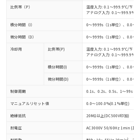
比例帯（P）
温度入力: 0.1～999.9℃/°F（0
アナログ入力: 0.1～999.9%F
積分時間（I）
0～9999s（1s単位）、0.0～99
微分時間（D）
0～9999s（1s単位）、0.0～99
冷却用
比例帯(P)
温度入力: 0.1～999.9℃/°F（0
アナログ入力: 0.1～999.9%F
積分時間(I)
0～9999s（1s単位）、0.0～99
微分時間(D)
0～9999s（1s単位）、0.0～99
制御周期
0.1s、0.2s、0.5s、1～99s (1
マニュアルリセット値
0.0～100.0%(0.1%単位)
絶縁抵抗
20MΩ以上(DC500V印加)
耐電圧
AC3000V 50/60Hz 1min 
2
耐振動
耐久: 10～55Hz 20m/s
、3軸