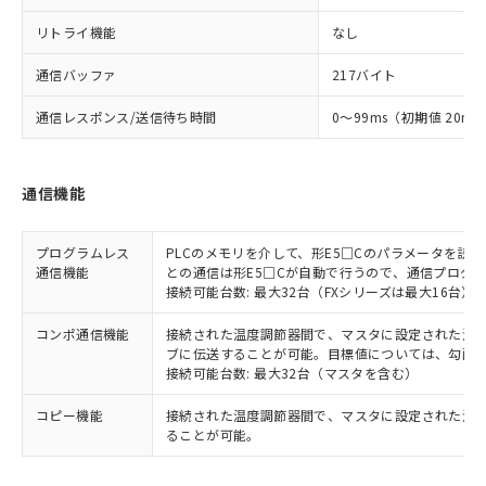
リトライ機能
なし
通信バッファ
217バイト
通信レスポンス/送信待ち時間
0～99ms（初期値 20ms
通信機能
プログラムレス
PLCのメモリを介して、形E5□Cのパラメータを読
通信機能
との通信は形E5□Cが自動で行うので、通信プログ
接続可能台数: 最大32台（FXシリーズは最大16台）
コンポ通信機能
接続された温度調節器間で、マスタに設定された温度調
ブに伝送することが可能。目標値については、勾配
接続可能台数: 最大32台（マスタを含む）
コピー機能
接続された温度調節器間で、マスタに設定された温
ることが可能。