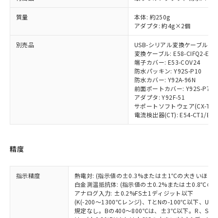
非含有に対応した製品が提供可能な商品で
質量
本体: 約250g
す。
アダプタ: 約4g×2個
対応予定：EU RoHS指令（10物質）の非含
ご利用条件
有に対応した製品に切り替える予定のある
別売品
USB-シリアル変換ケーブル: E58
商品です。
変換ケーブル: E58-CIFQ2-E
対応予定なし：EU RoHS指令（10物質）の
端子カバー: E53-COV24
以下の条件をお読みいただき、同意のうえ
非含有に非対応の商品で、対応品を出す予
防水パッキン: Y92S-P10
ご利用ください。
定はありません。
防水カバー: Y92A-96N
前面ポートカバー: Y92S-P7
調査・確認中：EU RoHS指令（10物質）の
本サービスは、当社制御機器事業取扱
アダプタ: Y92F-51
※1 中国RoHS○×表
非含有の対応状況を調査中または確認中の
商品の当社在庫状況および標準価格
サポートソフトウェア(CX-Thermo
商品です。
(税抜)を提供させていただくもので
電流検出器(CT): E54-CT1/E54-
「○」：最大均質材料含有率が中国RoHSの
非該当品：ライセンス料など無形物で、有
す。
基準値以下であることを示します。
害物質有無と関係のない商品です。
当社制御機器事業取扱商品の中には、
「×」：最大均質材料含有率が中国RoHSの
仕入先様の事情により、非含有部品として
本サービスの対象外となる商品もある
精度
基準値を超えていることを示します。
いたものが、含有品と判明した場合などや
当社は、これら貴社製品のうち、外国
ことをご了承ください。
「－」：未確認です。当社販売部門へお問
むを得ず変更することがあります。
為替および外国貿易法に定める商品
在庫状況および標準価格照会結果は、
い合わせください。
（以下｢規制貨物等」という）を輸出
指示精度
熱電対: (指示値の±0.3%または±1℃の大きいほう
記載している更新日時点での社内デー
*EU RoHS指令（10物質）：
または国外への提供する場合は、日本
白金測温抵抗体: (指示値の±0.2%または±0.8℃
記
タに基づき作成されるものであり、閲
説明
鉛(Pb) 1000ppm以下、 水銀(Hg) 1000ppm以下、 カド
*中国RoHS10物質の基準値 (GB/T26572)：
アナログ入力: ±0.2%FS±1ディジット以下
国政府の輸出許可(または役務取引許
号
覧された時点での実際の在庫および標
ミウム(Cd) 100ppm以下、
Pb(鉛) :1000ppm、 Hg(水銀) : 1000ppm、 Cd(カドミウ
(K(-200～1300℃レンジ)、TとNの-100℃以下、
可)を取得するなどの必要な手続きを
六価クロム(Cr(Ⅵ)) 1000ppm以下、ポリ臭化ビフェニル
ム) : 100ppm、
準価格とは異なる場合があることをご
規定なし。Bの400～800℃は、±3℃以下。R、S の
類(PBB) 1000ppm以下、ポリ臭化ジフェニルエーテル類
Cr(Ⅵ)(六価クロム) : 1000ppm、 PBBs(ポリ臭化ビフェ
とります。
了承ください。