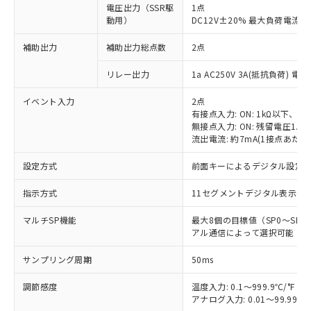
電圧出力（SSR駆
1点
動用）
DC12V±20% 最大負荷電流4
補助出力
補助出力総点数
2点
リレー出力
1a AC250V 3A(抵抗負荷) 電
イベント入力
2点
有接点入力: ON: 1kΩ以下、OFF
無接点入力: ON: 残留電圧1.5
流出電流: 約7mA(1接点あたり
設定方式
前面キーによるデジタル設定
指示方式
11セグメントデジタル表示お
マルチSP機能
最大8個の目標値（SP0～S
アル通信によって選択可能
サンプリング周期
50ms
調節感度
温度入力: 0.1～999.9℃/°F（0
アナログ入力: 0.01～99.99%