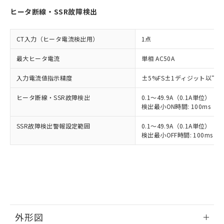
ヒータ断線・SSR故障検出
CT入力（ヒータ電流検出用）
1点
最大ヒータ電流
単相 AC50A
入力電流値指示精度
±5%FS±1ディジット以下
ヒータ断線・SSR故障検出
0.1～49.9A（0.1A単位）
検出最小ON時間: 100ms（制御
SSR故障検出警報設定範囲
0.1～49.9A（0.1A単位）
検出最小OFF時間: 100ms（制
外形図