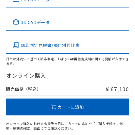
Yes
No
No
No
中国 RoHS表
※1 ※2
3D CADデータ
この製品の規格認証/適合状況ページへ
Pb
Hg
Cd
Cr(VI)
その他の認証はこちらのページからご検索ください
該非判定見解書/項目別対比表
X
O
O
O
日本の外為法に基づく該非判定、およびEAR再輸出規制に関する見解が入手でき
ます。
"対応済み"や非含有の記載がされた商品であっても、流通
在庫等で未対応品が混在する可能性があります。
オンライン購入
非含有品が必要な際は、弊社営業部門もしくは販売店へお
問い合わせください。
¥ 67,100
販売価格（税込）
この製品のRoHS/REACH対応状況ページへ
カートに追加
オンライン購入における出荷予定日は、カートに追加～「ご購入手続き：価
格・納期の確認」画面にてご確認ください。