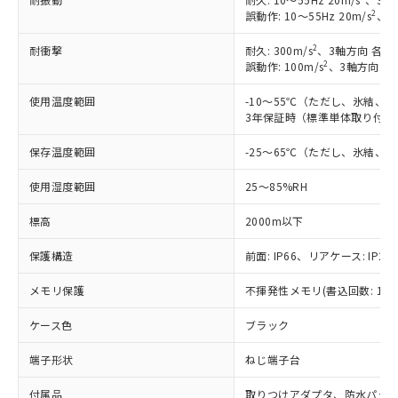
2
誤動作: 10～55Hz 20m/s
、3
2
耐衝撃
耐久: 300m/s
、3軸方向 各3
2
誤動作: 100m/s
、3軸方向 各
使用温度範囲
-10～55℃（ただし、氷結、
3年保証時（標準単体取り付け）
保存温度範囲
-25～65℃（ただし、氷結、
使用湿度範囲
25～85%RH
標高
2000m以下
保護構造
前面: IP66、リアケース: IP20
メモリ保護
不揮発性メモリ(書込回数: 100
ケース色
ブラック
※1 対応状況
端子形状
ねじ端子台
対応済み：EU RoHS指令（10物質）の
付属品
取りつけアダプタ、防水パッ