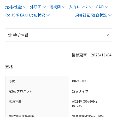
定格/性能
外形図
接続図
入力レンジ
CAD
RoHS/REACH対応状況
規格認証/適合状況
定格/性能
情報更新：2025/11/04
定格
形状
DIN96×96
定値/プログラム
定値タイプ
電源電圧
AC24V (50/60Hz)
DC24V
許容電圧変動範囲
電源電圧の85～110%