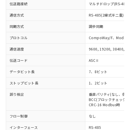
51物質の非含有証明書（当社基準）
の共同利用に関して"
の「1.共同利
伝送路接続
マルチドロップ(RS-485)
※本証明書は発行日時点で非含有を証明す
用者の範囲」に記載されている法人を
るもので、過去に遡って非含有を証明する
通信方式
RS-485(2線式半二重)
指します。
ものではありません。
また、RoHS指令のフタル酸エステル類４
同期方式
調歩同期
物質の対応では、対応完了までの期間は出
荷製品に未対応品が混在することから備考
プロトコル
CompoWay/F、Modbus
欄に対応日を記載しておりました。
通信速度
9600, 19200, 38400, 5
既に当社にて対応品への在庫切替を完了
していることから、特段のことがない限
伝送コード
ASCⅡ
り、2022年1月12日より割愛しておりま
す。
データビット長
7、8ビット
ストップビット長
1、2ビット
誤り検出
垂直パリティ(なし、偶数
BCC(ブロックチェックキャ
CRC-16 Modbus時
フロー制御
なし
インターフェース
RS-485