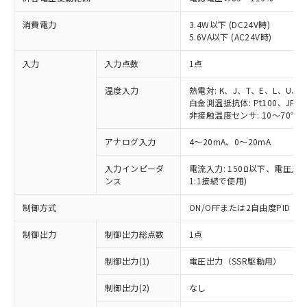
消費電力
3.4W以下 (DC24V時)
5.6VA以下 (AC24V時)
入力
入力点数
1点
温度入力
熱電対: K、J、T、E、L、U、
白金測温抵抗体: Pt100、JPt1
非接触温度センサ: 10～70℃、6
アナログ入力
4～20mA、0～20mA
入力インピーダ
電流入力: 150Ω以下、電圧入力:
ンス
1:1接続で使用)
制御方式
ON/OFFまたは2自由度PID
制御出力
制御出力総点数
1点
制御出力(1)
電圧出力（SSR駆動用）
制御出力(2)
なし