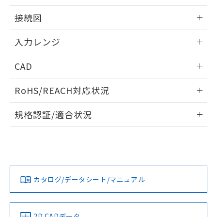
情報更新：2025/11/04
接続図
情報更新：2025/11/04
入力レンジ
情報更新：2025/11/04
CAD
ログイン/会員登録いただくと、CADデータをダウンロー
RoHS/REACH対応状況
ドすることができます。
情報更新：2026/7/29
規格認証/適合状況
ログイン/会員登録
EU RoHS
注意事項・凡例
UL認証
CSA認証
CEマーキング
Yes
Yes
Yes
対応状況
対応予定月
※1
※2
ダウンロードデータをご利用いただく前に、以下を必ずお読
みください。
カタログ/データシート/マニュアル
対応済み
ソフトウェアの使用条件
LR型式承認
DNV型式承認
BV型式承認
KR型式承
（イギリス
（ノルウェー
（フランス
（韓国
船舶規格）
船舶規格）
船舶規格）
船舶規格
中国 RoHS
注意事項・凡例
2D CADデータ