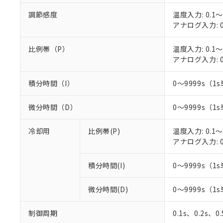
○
一定数以
DBP(フタル酸ジブチル) :
い。
当社は貴社製
DEHP(フタル酸ビス(2-エ
調節感度
温度入力: 0.1～
正式な納期状
置等に一切使
アナログ入力: 0
当社販売員に
※2 対応予定月
△
一定数に
当社は、貴社
オムロン制御
また当社は、
※2 環境保護使
在庫状況およ
比例帯（P）
温度入力: 0.1～
部品在庫の切り替
たしません。
－
在庫なし
す。
アナログ入力: 0
「ｅ」：有害物質
機器販売
マイパーツ機
「10」：通常の
ている必要が
味します。
積分時間（I）
0～9999s（1s
空
受注生産
お客様が当ウ
※3 非含有証明
「－」：未確認で
白
が、当社の製
微分時間（D）
0～9999s（1s
さい。
下記の非含有証明
※当社の共同
冷却用
比例帯(P)
温度入力: 0.1～
いる法人を指
EU RoHS指令（
アナログ入力: 0
51物質の非含有証
※本証明書は発行
また、RoHS指
積分時間(I)
0～9999s（1s
混在することから
既に当社にて対応
微分時間(D)
0～9999s（1s
り割愛しておりま
制御周期
0.1s、0.2s、0