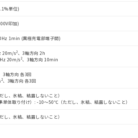
0.1%単位)
500V印加)
/60Hz 1min (異極充電部端子間)
2
 20m/s
、3軸方向 2h
2
Hz 20m/s
、3軸方向 10min
、3軸方向 各3回
2
s
、3軸方向 各3回
（ただし、氷結、結露しないこと）
準単体取り付け）: -10～50℃（ただし、氷結、結露しないこと）
（ただし、氷結、結露しないこと）