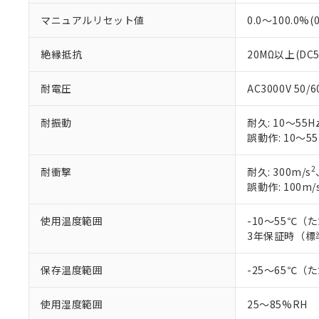
マニュアルリセット値
0.0～100.0%(
絶縁抵抗
20MΩ以上(DC
耐電圧
AC3000V 50
耐振動
耐久: 10～55Hz
誤動作: 10～55
2
耐衝撃
耐久: 300m/s
誤動作: 100m/
使用温度範囲
-10～55℃
3年保証時（標
保存温度範囲
-25～65℃
使用湿度範囲
25～85%RH