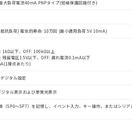
% 最大負荷電流40mA PNPタイプ(短絡保護回路付き)
3A(抵抗負荷) 電気的寿命: 10万回 (最小適用負荷 5V 10mA)
 1kΩ以下、OFF: 100kΩ以上
 RoHS指令（10物質）の非含有に対応した製品が提供可能な商品です
: 残留電圧1.5V以下、OFF: 漏れ電流0.1mA以下
oHS指令（10物質）の非含有に対応した製品に切り替える予定のある
mA(1接点あたり)
 RoHS指令（10物質）の非含有に非対応の商品で、対応品を出す予
 RoHS指令（10物質）の非含有の対応状況を調査中または確認中の
るデジタル設定
ンス料など無形物で、有害物質有無と関係のない商品です。
○×表
より、非含有部品としていたものが、含有品と判明した場合などやむ
デジタル表示および単発光表示
みいただき、同意のうえご利用ください。
材料含有率が中国RoHSの基準値以下であることを示します。
材料含有率が中国RoHSの基準値を超えていることを示します。
、当社制御機器事業取扱商品の当社在庫状況および標準価格(税抜)
ら貴社製品のうち、外国為替および外国貿易法に定める商品（以下｢
質）：
値（SP0～SP7）を記憶し、イベント入力、キー操作、またはシリア
す。当社販売部門へお問い合わせください。
 水銀(Hg) 1000ppm以下、 カドミウム(Cd) 100ppm以下、
たは国外への提供する場合は、日本国政府の輸出許可(または役務取
000ppm以下、ポリ臭化ビフェニル類(PBB) 1000ppm以下、ポリ臭化ジフェニルエーテル類(P
事業取扱商品の中には、本サービスの対象外となる商品もあること
手続きをとります。
キシル) (DEHP)(別名：DOP) 1000ppm以下、フタル酸ブチルベンジル（BBP） 100
(GB/T26572)：
以下、フタル酸ジイソブチル (DIBP) 1000ppm以下
び標準価格照会結果は、記載している更新日時点での社内データに
物を破棄する場合は、完全に破砕するなど、違法に輸出されないよ
(水銀) : 1000ppm、 Cd(カドミウム) : 100ppm、
業用監視および制御機器に対する適用除外項目は除く。
覧された時点での実際の在庫および標準価格とは異なる場合がある
1000ppm、 PBBs(ポリ臭化ビフェニル類) : 1000ppm、 PBDEs(ポリ臭化ジフェニルエーテル類
物質については閾値を超える意図的な使用がないことを確認しています。