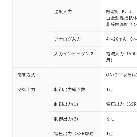
温度入力
熱電対: K、J
白金測温抵抗体: 
非接触温度センサ:
アナログ入力
4～20mA、0～
入力インピーダンス
電流入力: 150
用)
制御方式
ON/OFFまた
制御出力
制御出力総点数
1点
制御出力(1)
電圧出力（SS
制御出力(2)
なし
電圧出力（SSR駆動
1点