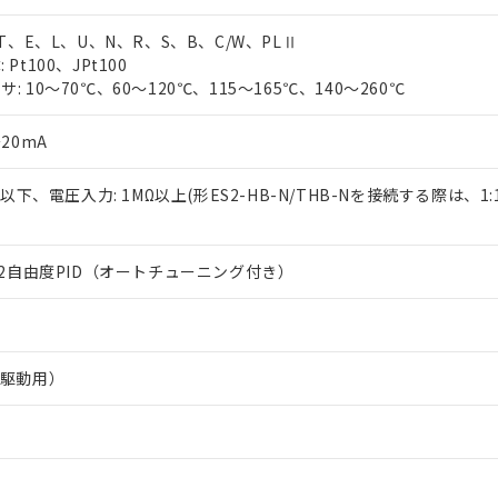
、T、E、L、U、N、R、S、B、C/W、PLⅡ
Pt100、JPt100
 10～70℃、60～120℃、115～165℃、140～260℃
20mA
Ω以下、電圧入力: 1MΩ以上(形ES2-HB-N/THB-Nを接続する際は、1
は2自由度PID（オートチューニング付き）
R駆動用）