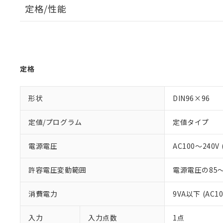
定格/性能
定格
形状
DIN96×96
定値/プログラム
定値タイプ
電源電圧
AC100～240V (
許容電圧変動範囲
電源電圧の85～
消費電力
9VA以下 (AC1
入力
入力点数
1点