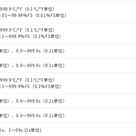
上の在庫あり
 1000ppm、 DIBP(フタル酸ジイソブチル) : 1000ppm、 BBP(フタル酸ブチルベンジル) :
品を、核兵器、ミサイル、化学兵器、生物兵器またはその他武器並
チルヘキシル)) : 1000ppm
999.9℃/°F（0.1℃/°F単位）
況および標準価格はお客様のお取引先、またはお客様担当のオムロ
用いたしません。
.01～99.99%FS（0.01%FS単位）
ご相談ください。
は満たないが在庫あり
製品を第三者に販売する場合は、上記1、2および3の内容を当該第
機器販売店や当社販売拠点は「
販売ネットワーク
」をご確認くだ
販売先および販売に係わる関係者が違法に輸出するおそれがある場
用期限
び標準価格結果を当社の事前の承諾なく第三者に漏洩または開示し
999.9℃/°F（0.1℃/°F単位）
え状況などにより、予定月が前後することがあります。
(最新の在庫状況については、お客様のお取引先、またはお客様担当
.1～999.9%FS（0.1%FS単位）
（10物質）のすべてが基準値以下であることを示します。
店・当社販売員にご確認ください)
能（部品リスト作成サービス）をご利用いただくには、I-Webメン
使用状況下において有害物質が外部に漏えいし、環境に深刻な影響を
あります。
単位）、0.0～999.9s（0.1s単位）
機種、また在庫状況の情報を公開していない機種
ェブサイト上で当社にご登録された部品リストについて、当社およ
書ダウンロード
す。当社販売部門へお問い合わせください。
品・サービスに関するお客様との取引・商談に必要な範囲で利用す
合意する
キャンセル
単位）、0.0～999.9s（0.1s単位）
書をダウンロードすることができます。
利用者とは、
"個人情報の共同利用に関して"
の「1.共同利用者の
999.9℃/°F（0.1℃/°F単位）
します。
10物質）の非含有証明書
.1～999.9%FS（0.1%FS単位）
明書（当社基準）
日時点で非含有を証明するもので、過去に遡って非含有を証明するも
令のフタル酸エステル類４物質の対応では、対応完了までの期間は出
単位）、0.0～999.9s（0.1s単位）
備考欄に対応日を記載しておりました。
品への在庫切替を完了していることから、特段のことがない限り、20
単位）、0.0～999.9s（0.1s単位）
す。
.5s、1～99s (1s単位)