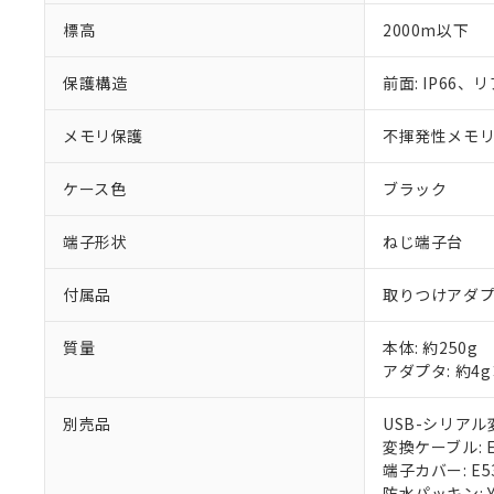
標高
2000m以下
保護構造
前面: IP66、リ
メモリ保護
不揮発性メモリ(
ケース色
ブラック
端子形状
ねじ端子台
付属品
取りつけアダ
質量
本体: 約250g
アダプタ: 約4
別売品
USB-シリアル変
変換ケーブル: E5
端子カバー: E53
防水パッキン: Y