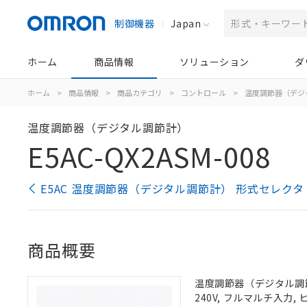
制御機器
Japan
ホーム
商品情報
ソリューション
ダ
ホーム
>
商品情報
>
商品カテゴリ
>
コントロール
>
温度調節器（デジ
温度調節器（デジタル調節計）
E5AC-QX2ASM-008
E5AC 温度調節器（デジタル調節計） 形式セレクタ
商品概要
温度調節器（デジタル調節計）
240V, フルマルチ入力,