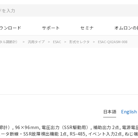
ウンロード
サポート
セミナ
オムロンの
タル調節計）
>
汎用タイプ
>
E5AC
>
形式セレクタ
>
E5AC-QX2ASM-008
日本語
English
, 96×96mm, 電圧出力（SSR駆動用）, 補助出力 2点, 電源電圧
 ヒータ断線・SSR故障検出機能 1点, RS-485, イベント入力2点, ね