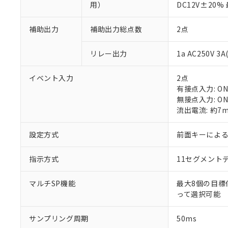
用）
DC12V±20
補助出力
補助出力総点数
2点
リレー出力
1a AC250V 
※1 対応状況
イベント入力
2点
有接点入力: ON:
対応済み：EU
無接点入力: ON
対応予定：EU R
流出電流: 約7
対応予定なし：EU
調査・確認中：EU
ご利用条件
設定方式
前面キーによ
非該当品：ライセ
※1 中国RoHS
仕入先様の事情に
指示方式
11セグメント
があります。
以下の条件をお読
「○」：最大均質
「×」：最大均質
本サービスは
当社は、これ
*EU RoHS指令（10物
マルチSP機能
最大8個の目標
「－」：未確認で
鉛(Pb) 1000ppm以下、
くものです。
う）を輸出ま
って選択可能
記
説明
六価クロム(Cr(Ⅵ)) 1
当社制御機器
などの必要な
フタル酸ビス(2-エチルヘ
号
*中国RoHS10物質の基準値 
ル（DBP） 1000ppm
在庫状況およ
当社は規制貨
サンプリング周期
Pb(鉛) :1000ppm、 Hg
50ms
但し、RoHS指令で産
のであり、閲
ます。
Cr(Ⅵ)(六価クロム) : 
フタル酸エステル類の４