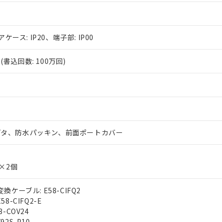
アケース: IP20、端子部: IP00
書込回数: 100万回)
プタ、防水パッキン、前面ポートカバー
g×2個
換ケーブル: E58-CIFQ2
8-CIFQ2-E
-COV24
92S-P10