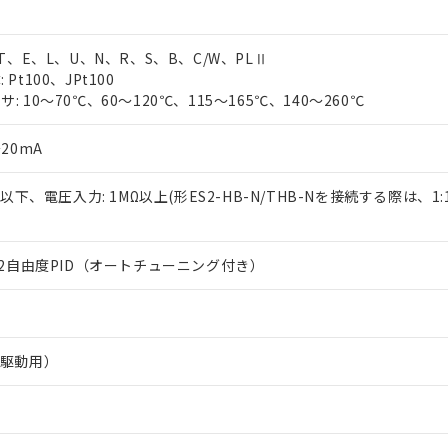
、T、E、L、U、N、R、S、B、C/W、PLⅡ
Pt100、JPt100
 10～70℃、60～120℃、115～165℃、140～260℃
20mA
Ω以下、電圧入力: 1MΩ以上(形ES2-HB-N/THB-Nを接続する際は、1
は2自由度PID（オートチューニング付き）
R駆動用）