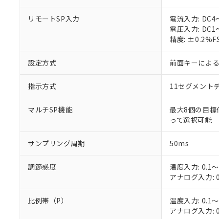
○
一定数以
DBP(フタル酸ジブチル) :
い。
当社は貴社製
DEHP(フタル酸ビス(2-エ
正式な納期状
置等に一切使
リモートSP入力
電流入力: DC4
当社販売員に
※2 対応予定月
△
一定数に
当社は、貴社
電圧入力: DC1
オムロン制御
また当社は、
精度: ±0.2
※2 環境保護使
在庫状況およ
部品在庫の切り替
たしません。
－
在庫なし
す。
「ｅ」：有害物質
機器販売
設定方式
前面キーによ
マイパーツ機
「10」：通常の
ている必要が
味します。
空
受注生産
指示方式
11セグメント
お客様が当ウ
※3 非含有証明
「－」：未確認で
白
が、当社の製
さい。
マルチSP機能
最大8個の目標
下記の非含有証明
※当社の共同
って選択可能
いる法人を指
EU RoHS指令（
51物質の非含有証
サンプリング周期
50ms
※本証明書は発行
また、RoHS指
調節感度
温度入力: 0.1～
混在することから
アナログ入力: 0
既に当社にて対応
り割愛しておりま
比例帯（P）
温度入力: 0.1～
アナログ入力: 0