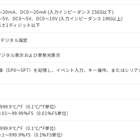
上の在庫あり
 1000ppm、 DIBP(フタル酸ジイソブチル) : 1000ppm、 BBP(フタル酸ブチルベンジル) :
品を、核兵器、ミサイル、化学兵器、生物兵器またはその他武器並
チルヘキシル)) : 1000ppm
況および標準価格はお客様のお取引先、またはお客様担当のオムロ
用いたしません。
～20mA、DC0～20mA (入力インピーダンス 150Ω以下)
ご相談ください。
は満たないが在庫あり
製品を第三者に販売する場合は、上記1、2および3の内容を当該第
～5V、DC0～5V、DC0～10V (入力インピーダンス 1MΩ以上)
機器販売店や当社販売拠点は「
販売ネットワーク
」をご確認くだ
販売先および販売に係わる関係者が違法に輸出するおそれがある場
%FS±1ディジット以下
用期限
び標準価格結果を当社の事前の承諾なく第三者に漏洩または開示し
え状況などにより、予定月が前後することがあります。
(最新の在庫状況については、お客様のお取引先、またはお客様担当
（10物質）のすべてが基準値以下であることを示します。
店・当社販売員にご確認ください)
るデジタル設定
能（部品リスト作成サービス）をご利用いただくには、I-Webメン
使用状況下において有害物質が外部に漏えいし、環境に深刻な影響を
あります。
機種、また在庫状況の情報を公開していない機種
デジタル表示および単発光表示
ェブサイト上で当社にご登録された部品リストについて、当社およ
書ダウンロード
す。当社販売部門へお問い合わせください。
品・サービスに関するお客様との取引・商談に必要な範囲で利用す
合意する
キャンセル
値（SP0～SP7）を記憶し、イベント入力、キー操作、またはシリア
書をダウンロードすることができます。
利用者とは、
"個人情報の共同利用に関して"
の「1.共同利用者の
します。
10物質）の非含有証明書
明書（当社基準）
日時点で非含有を証明するもので、過去に遡って非含有を証明するも
令のフタル酸エステル類４物質の対応では、対応完了までの期間は出
999.9℃/°F（0.1℃/°F単位）
備考欄に対応日を記載しておりました。
.01～99.99%FS（0.01%FS単位）
品への在庫切替を完了していることから、特段のことがない限り、20
す。
999.9℃/°F（0.1℃/°F単位）
.1～999.9%FS（0.1%FS単位）