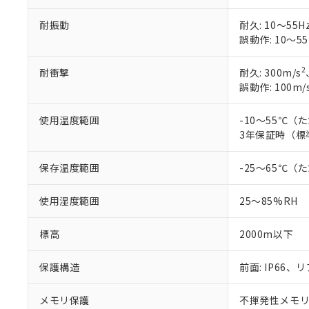
耐振動
耐久: 10～55Hz
誤動作: 10～55
2
耐衝撃
耐久: 300m/s
誤動作: 100m/
使用温度範囲
-10～55℃
3年保証時（標
保存温度範囲
-25～65℃
使用湿度範囲
25～85%RH
標高
2000m以下
保護構造
前面: IP66、リ
メモリ保護
不揮発性メモリ(