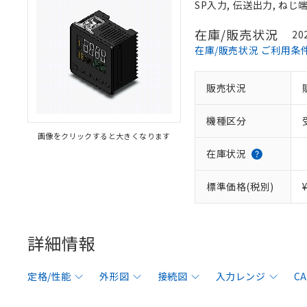
SP入力, 伝送出力, ね
在庫/販売状況
20
在庫/販売状況 ご利用条
販売状況
機種区分
画像をクリックすると大きくなります
在庫状況
標準価格(税別)
詳細情報
定格/性能
外形図
接続図
入力レンジ
C