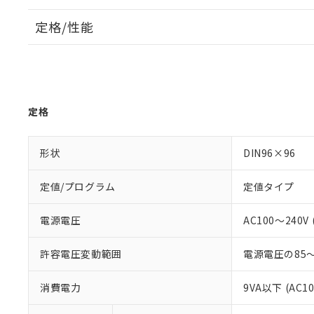
定格/性能
定格
形状
DIN96×96
定値/プログラム
定値タイプ
電源電圧
AC100～240V (
許容電圧変動範囲
電源電圧の85～
消費電力
9VA以下 (AC1