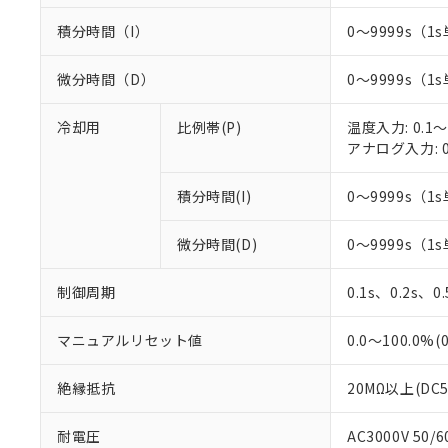
積分時間（I）
0～9999s（1s
微分時間（D）
0～9999s（1s
冷却用
比例帯(P)
温度入力: 0.1～
アナログ入力: 0
積分時間(I)
0～9999s（1s
微分時間(D)
0～9999s（1s
制御周期
0.1s、0.2s、0
マニュアルリセット値
0.0～100.0%(
絶縁抵抗
20MΩ以上(DC
耐電圧
AC3000V 50