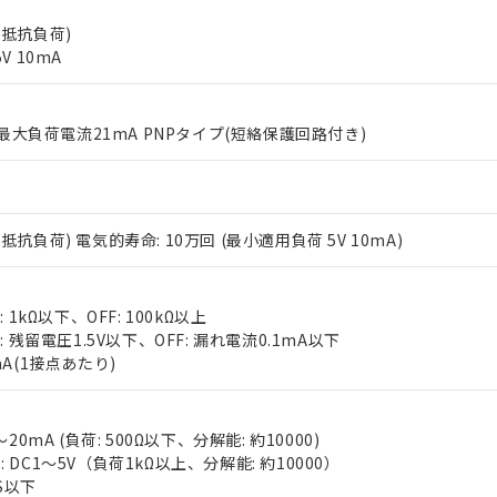
5A(抵抗負荷)
V 10mA
% 最大負荷電流21mA PNPタイプ(短絡保護回路付き)
 RoHS指令（10物質）の非含有に対応した製品が提供可能な商品です
oHS指令（10物質）の非含有に対応した製品に切り替える予定のある
2A(抵抗負荷) 電気的寿命: 10万回 (最小適用負荷 5V 10mA)
 RoHS指令（10物質）の非含有に非対応の商品で、対応品を出す予
 RoHS指令（10物質）の非含有の対応状況を調査中または確認中の
ンス料など無形物で、有害物質有無と関係のない商品です。
○×表
 1kΩ以下、OFF: 100kΩ以上
より、非含有部品としていたものが、含有品と判明した場合などやむ
: 残留電圧1.5V以下、OFF: 漏れ電流0.1mA以下
みいただき、同意のうえご利用ください。
mA(1接点あたり)
材料含有率が中国RoHSの基準値以下であることを示します。
材料含有率が中国RoHSの基準値を超えていることを示します。
、当社制御機器事業取扱商品の当社在庫状況および標準価格(税抜)
ら貴社製品のうち、外国為替および外国貿易法に定める商品（以下｢
質）：
す。当社販売部門へお問い合わせください。
 水銀(Hg) 1000ppm以下、 カドミウム(Cd) 100ppm以下、
たは国外への提供する場合は、日本国政府の輸出許可(または役務取
000ppm以下、ポリ臭化ビフェニル類(PBB) 1000ppm以下、ポリ臭化ジフェニルエーテル類(P
20mA (負荷: 500Ω以下、分解能: 約10000)
事業取扱商品の中には、本サービスの対象外となる商品もあること
手続きをとります。
キシル) (DEHP)(別名：DOP) 1000ppm以下、フタル酸ブチルベンジル（BBP） 100
(GB/T26572)：
 DC1～5V（負荷1kΩ以上、分解能: 約10000）
以下、フタル酸ジイソブチル (DIBP) 1000ppm以下
び標準価格照会結果は、記載している更新日時点での社内データに
物を破棄する場合は、完全に破砕するなど、違法に輸出されないよ
(水銀) : 1000ppm、 Cd(カドミウム) : 100ppm、
業用監視および制御機器に対する適用除外項目は除く。
FS以下
覧された時点での実際の在庫および標準価格とは異なる場合がある
1000ppm、 PBBs(ポリ臭化ビフェニル類) : 1000ppm、 PBDEs(ポリ臭化ジフェニルエーテル類
物質については閾値を超える意図的な使用がないことを確認しています。