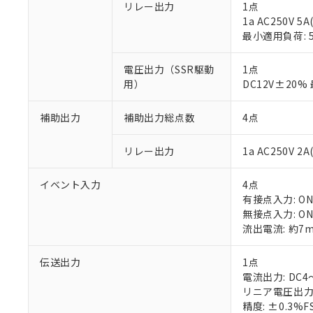
リレー出力
1点
1a AC250V 
最小適用負荷: 5
電圧出力（SSR駆動
1点
用）
DC12V±20
※1 対応状況
補助出力
補助出力総点数
4点
対応済み：EU
対応予定：EU R
リレー出力
1a AC250V 
対応予定なし：EU
調査・確認中：EU
ご利用条件
イベント入力
4点
非該当品：ライセ
※1 中国RoHS
有接点入力: ON:
仕入先様の事情に
無接点入力: ON
があります。
以下の条件をお読
流出電流: 約7
「○」：最大均質
「×」：最大均質
本サービスは
当社は、これ
*EU RoHS指令（10物
「－」：未確認で
鉛(Pb) 1000ppm以下、
伝送出力
1点
くものです。
う）を輸出ま
記
説明
六価クロム(Cr(Ⅵ)) 1
電流出力: DC4～
当社制御機器
などの必要な
フタル酸ビス(2-エチルヘ
号
*中国RoHS10物質の基準値 
リニア電圧出力:
ル（DBP） 1000ppm
在庫状況およ
当社は規制貨
Pb(鉛) :1000ppm、 Hg
但し、RoHS指令で産
精度: ±0.3%
のであり、閲
ます。
Cr(Ⅵ)(六価クロム) : 
フタル酸エステル類の４