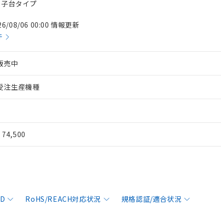
じ端子台タイプ
26/08/06 00:00 情報更新
件
販売中
受注生産機種
¥ 74,500
AD
RoHS/REACH対応状況
規格認証/適合状況