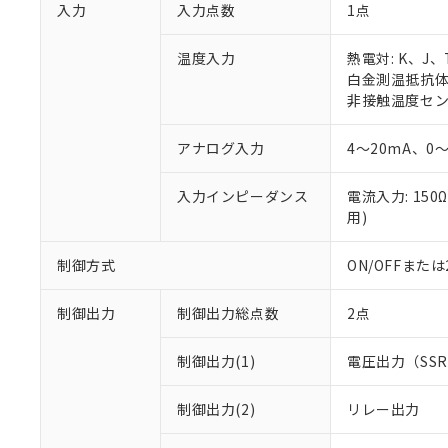
入力
入力点数
1点
温度入力
熱電対: K、J
白金測温抵抗体: 
非接触温度センサ:
アナログ入力
4～20mA、0～
入力インピーダンス
電流入力: 150
用)
制御方式
ON/OFFまた
制御出力
制御出力総点数
2点
制御出力(1)
電圧出力（SS
制御出力(2)
リレー出力