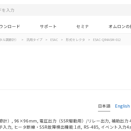
ウンロード
サポート
セミナ
オムロンの
タル調節計）
>
汎用タイプ
>
E5AC
>
形式セレクタ
>
E5AC-QR4ASM-012
日本語
English
）, 96×96mm, 電圧出力（SSR駆動用）/リレー出力, 補助出力 
ルチ入力, ヒータ断線・SSR故障検出機能 1点, RS-485, イベント入力4