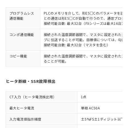
プログラムレス
PLCのメモリを介して、形E5□Cのパラメータを読
通信機能
との通信は形E5□Cが自動で行うので、通信プログ
接続可能台数: 最大32台（FXシリーズは最大16台）
コンポ通信機能
接続された温度調節器間で、マスタに設定された温度調
ブに伝送することが可能。目標値については、勾配
接続可能台数: 最大32台（マスタを含む）
コピー機能
接続された温度調節器間で、マスタに設定された温
ることが可能。
ヒータ断線・SSR故障検出
CT入力（ヒータ電流検出用）
1点
最大ヒータ電流
単相 AC50A
入力電流値指示精度
±5%FS±1ディジット以下