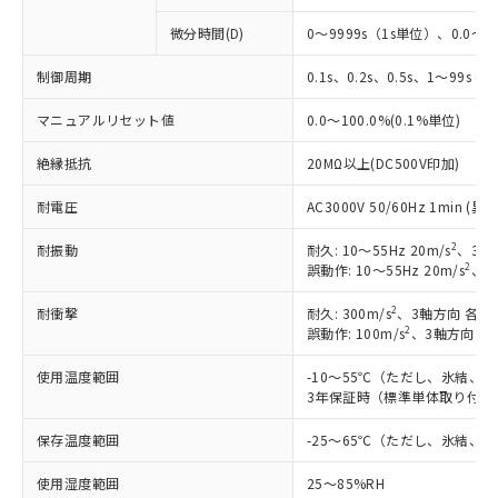
微分時間(D)
0～9999s（1s単位）、0.0～99
制御周期
0.1s、0.2s、0.5s、1～99s (1
マニュアルリセット値
0.0～100.0%(0.1%単位)
絶縁抵抗
20MΩ以上(DC500V印加)
耐電圧
AC3000V 50/60Hz 1min 
2
耐振動
耐久: 10～55Hz 20m/s
、3軸
2
誤動作: 10～55Hz 20m/s
、3
2
耐衝撃
耐久: 300m/s
、3軸方向 各3
2
誤動作: 100m/s
、3軸方向 各
使用温度範囲
-10～55℃（ただし、氷結、
3年保証時（標準単体取り付け）
保存温度範囲
-25～65℃（ただし、氷結、
使用湿度範囲
25～85%RH