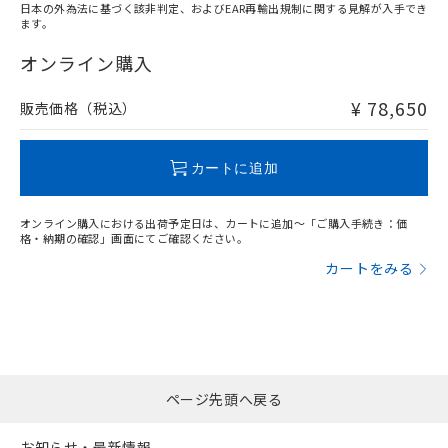
日本の外為法に基づく該非判定、およびEAR再輸出規制に関する見解が入手でき
ます。
"対応済み"や非含有の記載がされた商品であっても、流通
在庫等で未対応品が混在する可能性があります。
オンライン購入
非含有品が必要な際は、弊社営業部門もしくは販売店へお
問い合わせください。
¥ 78,650
販売価格（税込）
この製品のRoHS/REACH対応状況ページへ
カートに追加
オンライン購入における出荷予定日は、カートに追加～「ご購入手続き：価
格・納期の確認」画面にてご確認ください。
カートをみる
ページ先頭へ戻る
お知らせ・最新情報