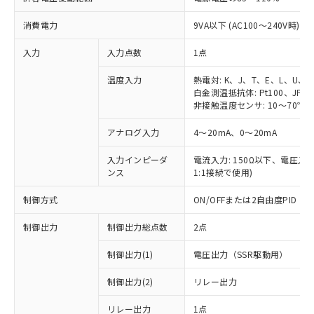
消費電力
9VA以下 (AC100～240V時)
入力
入力点数
1点
温度入力
熱電対: K、J、T、E、L、U、
白金測温抵抗体: Pt100、JPt1
非接触温度センサ: 10～70℃、6
アナログ入力
4～20mA、0～20mA
入力インピーダ
電流入力: 150Ω以下、電圧入力:
ンス
1:1接続で使用)
制御方式
ON/OFFまたは2自由度PID
制御出力
制御出力総点数
2点
制御出力(1)
電圧出力（SSR駆動用）
制御出力(2)
リレー出力
リレー出力
1点