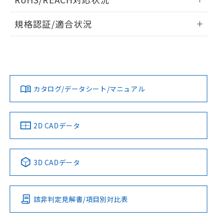
ドすることができます。
情報更新：2026/7/29
規格認証/適合状況
ログイン/会員登録
EU RoHS
注意事項・凡例
UL認証
CSA認証
CEマーキング
Yes
Yes
Yes
対応状況
対応予定月
※1
※2
ダウンロードデータをご利用いただく前に、以下を必ずお読
みください。
カタログ/データシート/マニュアル
対応済み
ソフトウェアの使用条件
LR型式承認
DNV型式承認
BV型式承認
KR型式承
（イギリス
（ノルウェー
（フランス
（韓国
船舶規格）
船舶規格）
船舶規格）
船舶規格
中国 RoHS
注意事項・凡例
2D CADデータ
Yes
No
No
No
中国 RoHS表
※1 ※2
3D CADデータ
この製品の規格認証/適合状況ページへ
Pb
Hg
Cd
Cr(VI)
その他の認証はこちらのページからご検索ください
該非判定見解書/項目別対比表
X
O
O
O