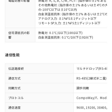
電磁妨害の影響
熱電対: R, S, B, C/W, PLⅡ: (指示値の±1%
※3 非含有証明書ダウンロード
登録された部品リストについて、当社
その他熱電対: (指示値の±1% あるいは±4℃の大
および当社の共同利用者が、当社の製
の-100℃以下は±10℃以内
下記の非含有証明書をダウンロードするこ
白金測温抵抗体: (指示値の±1% あるいは±2℃の
品・サービスに関するお客様との取
とができます。
アナログ入力: ±1%FS±1ディジット以下
合意する
キャンセル
引・商談に必要な範囲で利用すること
リモートSP入力: ±1%FS±1ディジット以下
をご了承ください。
EU RoHS指令（10物質）の非含有証明書
※当社の共同利用者とは、
"個人情報
信号源抵抗の影
熱電対: 0.1℃/Ω以下(100Ω以下)
51物質の非含有証明書（当社基準）
の共同利用に関して"
の「1.共同利
響
白金測温抵抗体: 0.1℃/Ω以下(10Ω以下)
※本証明書は発行日時点で非含有を証明す
用者の範囲」に記載されている法人を
るもので、過去に遡って非含有を証明する
指します。
ものではありません。
通信性能
また、RoHS指令のフタル酸エステル類４
物質の対応では、対応完了までの期間は出
荷製品に未対応品が混在することから備考
伝送路接続
マルチドロップ(RS-485)
欄に対応日を記載しておりました。
既に当社にて対応品への在庫切替を完了
通信方式
RS-485(2線式半二重)
していることから、特段のことがない限
り、2022年1月12日より割愛しておりま
同期方式
調歩同期
す。
プロトコル
CompoWay/F、Modbus
通信速度
9600, 19200, 38400, 5