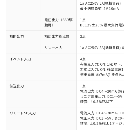
1a AC250V 5A(抵抗負荷)
最小適用負荷: 5V 10mA
電圧出力（SSR駆
1点
動用）
DC12V±20% 最大負荷電流2
補助出力
補助出力総点数
2点
リレー出力
1a AC250V 3A(抵抗負荷) 電
イベント入力
4点
有接点入力: ON: 1kΩ以下、OFF
無接点入力: ON: 残留電圧1.5
流出電流: 約7mA(1接点あたり
伝送出力
1点
電流出力: DC4～20mA (負荷: 
リニア電圧出力: DC1～5V（負
精度: ±0.3%FS以下
リモートSP入力
電流入力: DC4～20mA、DC0
電圧入力: DC1～5V、DC0～5
精度: ±0.2%FS±1ディジッ