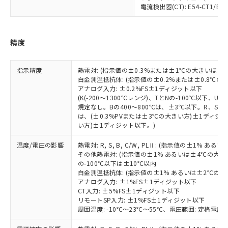
ことをご了承ください。
「－」：未確認です。当社販売部門へお問
むを得ず変更することがあります。
電流検出器(CT): E54-CT1/E54-
為替および外国貿易法に定める商品
在庫状況および標準価格照会結果は、
い合わせください。
（以下｢規制貨物等」という）を輸出
記載している更新日時点での社内デー
*EU RoHS指令（10物質）：
または国外への提供する場合は、日本
記
タに基づき作成されるものであり、閲
説明
鉛(Pb) 1000ppm以下、 水銀(Hg) 1000ppm以下、 カド
*中国RoHS10物質の基準値 (GB/T26572)：
国政府の輸出許可(または役務取引許
精度
号
覧された時点での実際の在庫および標
ミウム(Cd) 100ppm以下、
Pb(鉛) :1000ppm、 Hg(水銀) : 1000ppm、 Cd(カドミウ
可)を取得するなどの必要な手続きを
六価クロム(Cr(Ⅵ)) 1000ppm以下、ポリ臭化ビフェニル
ム) : 100ppm、
準価格とは異なる場合があることをご
類(PBB) 1000ppm以下、ポリ臭化ジフェニルエーテル類
Cr(Ⅵ)(六価クロム) : 1000ppm、 PBBs(ポリ臭化ビフェ
とります。
了承ください。
(PBDE) 1000ppm以下、フタル酸ビス(2-エチルヘキシ
○
一定数以上の在庫あり
ニル類) : 1000ppm、 PBDEs(ポリ臭化ジフェニルエーテ
指示精度
熱電対: (指示値の±0.3%または±1℃の大きいほう
当社は規制貨物を破棄する場合は、完
ル) (DEHP)(別名：DOP) 1000ppm以下、フタル酸ブチ
正式な納期状況および標準価格はお客
ル類) : 1000ppm、
白金測温抵抗体: (指示値の±0.2%または±0.8℃
ルベンジル（BBP） 1000ppm以下、フタル酸ジブチル
全に破砕するなど、違法に輸出されな
DBP(フタル酸ジブチル) : 1000ppm、 DIBP(フタル酸ジ
様のお取引先、またはお客様担当のオ
アナログ入力: ±0.2%FS±1ディジット以下
（DBP） 1000ppm以下、フタル酸ジイソブチル
イソブチル) : 1000ppm、 BBP(フタル酸ブチルベンジ
△
一定数には満たないが在庫あり
いよう必要な手段を講じます。
ムロン制御機器販売店・当社販売員に
(DIBP) 1000ppm以下
(K(-200～1300℃レンジ)、TとNの-100℃以下、
ル) : 1000ppm、
当社は貴社製品を、核兵器、ミサイ
但し、RoHS指令で産業用監視および制御機器に対する
DEHP(フタル酸ビス(2-エチルヘキシル)) : 1000ppm
規定なし。Bの400～800℃は、±3℃以下。R、S の
ご相談ください。
適用除外項目は除く。
ル、化学兵器、生物兵器またはその他
は、(±0.3%PVまたは±3℃の大きい方)±1ディジッ
－
在庫なし(最新の在庫状況につ
オムロン制御機器販売店や当社販売拠
フタル酸エステル類の４物質については閾値を超える意
い方)±1ディジット以下。)
武器並びにこれらの製造装置等に一切
いては、お客様のお取引先、ま
図的な使用がないことを確認しています。
点は「
販売ネットワーク
」をご確認
※2 環境保護使用期限
使用いたしません。
たはお客様担当のオムロン制御
ください。
温度/電圧の影響
熱電対: R, S, B, C/W, PLⅡ: (指示値の±1%
当社は、貴社製品を第三者に販売する
機器販売店・当社販売員にご確
在庫状況および標準価格結果を当社の
その他熱電対: (指示値の±1% あるいは±4℃の大
※2 対応予定月
「ｅ」：有害物質（10物質）のすべてが基
場合は、上記1、2および3の内容を当
認ください)
事前の承諾なく第三者に漏洩または開
の-100℃以下は±10℃以内
準値以下であることを示します。
該第三者に通知します。また当社は、
示しないようお願いします。
白金測温抵抗体: (指示値の±1% あるいは±2℃の
部品在庫の切り替え状況などにより、予定
「10」：通常の使用状況下において有害物
販売先および販売に係わる関係者が違
アナログ入力: ±1%FS±1ディジット以下
マイパーツ機能（部品リスト作成サー
空
受注生産機種、また在庫状況の
月が前後することがあります。
質が外部に漏えいし、環境に深刻な影響を
法に輸出するおそれがある場合は、取
CT入力: ±5%FS±1ディジット以下
ビス）をご利用いただくには、I-Web
白
情報を公開していない機種
及ぼさない年数を意味します。
リモートSP入力: ±1%FS±1ディジット以下
り引きをいたしません。
メンバーズにご登録されている必要が
周囲温度: -10℃～23℃～55℃、電圧範囲: 定格電圧の
「－」：未確認です。当社販売部門へお問
あります。
い合わせください。
お客様が当ウェブサイト上で当社にご