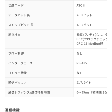
伝送コード
ASCⅡ
データビット長
7、8ビット
ストップビット長
1、2ビット
誤り検出
垂直パリティ(なし、偶数
BCC(ブロックチェックキャ
CRC-16 Modbus時
フロー制御
なし
インターフェース
RS-485
リトライ機能
なし
通信バッファ
217バイト
通信レスポンス/送信待ち時間
0～99ms（初期値 20ms
通信機能