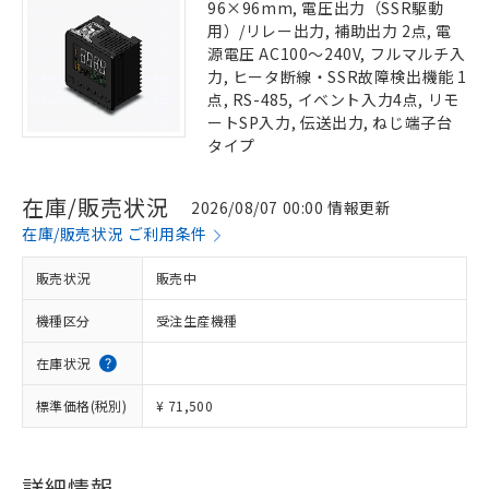
96×96mm, 電圧出力（SSR駆動
用）/リレー出力, 補助出力 2点, 電
源電圧 AC100～240V, フルマルチ入
力, ヒータ断線・SSR故障検出機能 1
点, RS-485, イベント入力4点, リモ
ートSP入力, 伝送出力, ねじ端子台
タイプ
在庫/販売状況
2026/08/07 00:00 情報更新
在庫/販売状況 ご利用条件
販売状況
販売中
機種区分
受注生産機種
在庫状況
標準価格(税別)
¥ 71,500
詳細情報