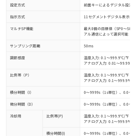
設定方式
前面キーによるデジタル設定
指示方式
11セグメントデジタル表示お
マルチSP機能
最大8個の目標値（SP0～S
アル通信によって選択可能
サンプリング周期
50ms
調節感度
温度入力: 0.1～999.9℃/°F（0
アナログ入力: 0.01～99.99%
比例帯（P）
温度入力: 0.1～999.9℃/°F（0
アナログ入力: 0.1～999.9%F
積分時間（I）
0～9999s（1s単位）、0.0～99
微分時間（D）
0～9999s（1s単位）、0.0～99
冷却用
比例帯(P)
温度入力: 0.1～999.9℃/°F（0
アナログ入力: 0.1～999.9%F
積分時間(I)
0～9999s（1s単位）、0.0～99