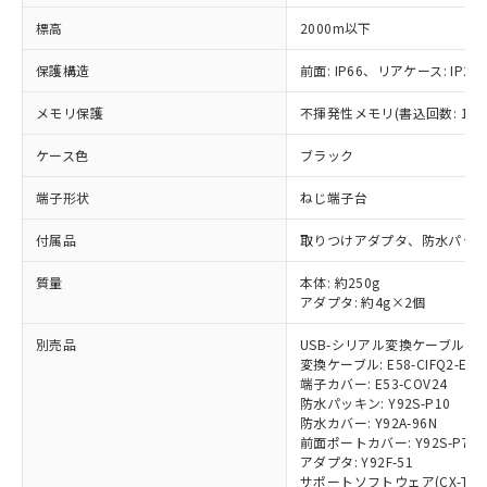
標高
2000m以下
保護構造
前面: IP66、リアケース: IP20
※1 対応状況
メモリ保護
不揮発性メモリ(書込回数: 100
対応済み：EU RoHS指令（10物質）の
ケース色
ブラック
非含有に対応した製品が提供可能な商品で
す。
端子形状
ねじ端子台
対応予定：EU RoHS指令（10物質）の非含
ご利用条件
有に対応した製品に切り替える予定のある
付属品
取りつけアダプタ、防水パッ
商品です。
対応予定なし：EU RoHS指令（10物質）の
質量
本体: 約250g
以下の条件をお読みいただき、同意のうえ
非含有に非対応の商品で、対応品を出す予
アダプタ: 約4g×2個
ご利用ください。
定はありません。
調査・確認中：EU RoHS指令（10物質）の
別売品
USB-シリアル変換ケーブル: E58
本サービスは、当社制御機器事業取扱
※1 中国RoHS○×表
非含有の対応状況を調査中または確認中の
変換ケーブル: E58-CIFQ2-E
商品の当社在庫状況および標準価格
端子カバー: E53-COV24
商品です。
(税抜)を提供させていただくもので
防水パッキン: Y92S-P10
「○」：最大均質材料含有率が中国RoHSの
非該当品：ライセンス料など無形物で、有
す。
防水カバー: Y92A-96N
基準値以下であることを示します。
害物質有無と関係のない商品です。
前面ポートカバー: Y92S-P7
当社制御機器事業取扱商品の中には、
「×」：最大均質材料含有率が中国RoHSの
仕入先様の事情により、非含有部品として
アダプタ: Y92F-51
本サービスの対象外となる商品もある
基準値を超えていることを示します。
いたものが、含有品と判明した場合などや
サポートソフトウェア(CX-Thermo
当社は、これら貴社製品のうち、外国