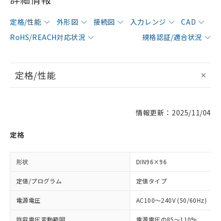
定格/性能
外形図
接続図
入力レンジ
CAD
RoHS/REACH対応状況
規格認証/適合状況
定格/性能
情報更新：2025/11/04
定格
形状
DIN96×96
定値/プログラム
定値タイプ
電源電圧
AC100～240V (50/60Hz)
許容電圧変動範囲
電源電圧の85～110%