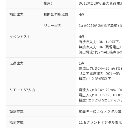
動用）
DC12V±20% 最大負荷電流2
補助出力
補助出力総点数
4点
リレー出力
1a AC250V 2A(抵抗負荷) 電
イベント入力
4点
有接点入力: ON: 1kΩ以下、OFF
無接点入力: ON: 残留電圧1.5
流出電流: 約7mA(1接点あたり
伝送出力
1点
電流出力: DC4～20mA (負荷: 
リニア電圧出力: DC1～5V（負
精度: ±0.3%FS以下
リモートSP入力
電流入力: DC4～20mA、DC0
電圧入力: DC1～5V、DC0～5
精度: ±0.2%FS±1ディジッ
設定方式
前面キーによるデジタル設定
指示方式
11セグメントデジタル表示お