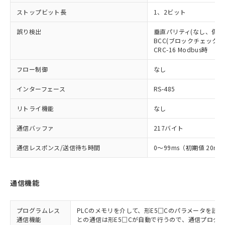
ストップビット長
1、2ビット
誤り検出
垂直パリティ(なし、偶数
BCC(ブロックチェックキャ
CRC-16 Modbus時
フロー制御
なし
インターフェース
RS-485
リトライ機能
なし
通信バッファ
217バイト
通信レスポンス/送信待ち時間
0～99ms（初期値 20ms
通信機能
プログラムレス
PLCのメモリを介して、形E5□Cのパラメータを読
通信機能
との通信は形E5□Cが自動で行うので、通信プログ