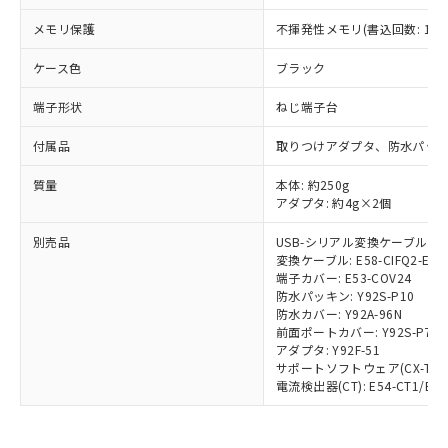
メモリ保護
不揮発性メモリ(書込回数: 100
※1 対応状況
ケース色
ブラック
対応済み：EU RoHS指令（10物質）の
端子形状
ねじ端子台
非含有に対応した製品が提供可能な商品で
す。
付属品
取りつけアダプタ、防水パッ
対応予定：EU RoHS指令（10物質）の非含
ご利用条件
有に対応した製品に切り替える予定のある
質量
本体: 約250g
商品です。
アダプタ: 約4g×2個
対応予定なし：EU RoHS指令（10物質）の
以下の条件をお読みいただき、同意のうえ
非含有に非対応の商品で、対応品を出す予
別売品
USB-シリアル変換ケーブル: E58
ご利用ください。
定はありません。
変換ケーブル: E58-CIFQ2-E
調査・確認中：EU RoHS指令（10物質）の
端子カバー: E53-COV24
本サービスは、当社制御機器事業取扱
※1 中国RoHS○×表
防水パッキン: Y92S-P10
非含有の対応状況を調査中または確認中の
商品の当社在庫状況および標準価格
防水カバー: Y92A-96N
商品です。
(税抜)を提供させていただくもので
前面ポートカバー: Y92S-P7
「○」：最大均質材料含有率が中国RoHSの
非該当品：ライセンス料など無形物で、有
す。
アダプタ: Y92F-51
基準値以下であることを示します。
害物質有無と関係のない商品です。
サポートソフトウェア(CX-Thermo
当社制御機器事業取扱商品の中には、
「×」：最大均質材料含有率が中国RoHSの
仕入先様の事情により、非含有部品として
電流検出器(CT): E54-CT1/E54-
本サービスの対象外となる商品もある
基準値を超えていることを示します。
いたものが、含有品と判明した場合などや
当社は、これら貴社製品のうち、外国
ことをご了承ください。
「－」：未確認です。当社販売部門へお問
むを得ず変更することがあります。
為替および外国貿易法に定める商品
在庫状況および標準価格照会結果は、
い合わせください。