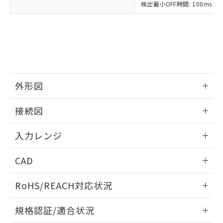
検出最小OFF時間: 100ms（制
外形図
情報更新：2025/11/04
接続図
情報更新：2025/11/04
入力レンジ
情報更新：2025/11/04
CAD
ログイン/会員登録いただくと、CADデータをダウンロー
RoHS/REACH対応状況
ドすることができます。
情報更新：2026/7/29
規格認証/適合状況