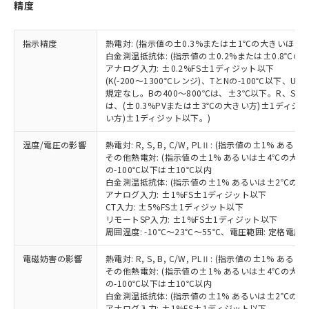
（以下｢規制貨物等」という）を輸出
記載している更新日時点での社内デー
精度
*EU RoHS指令（10物質）：
または国外への提供する場合は、日本
記
タに基づき作成されるものであり、閲
説明
鉛(Pb) 1000ppm以下、 水銀(Hg) 1000ppm以下、 カド
*中国RoHS10物質の基準値 (GB/T26572)：
国政府の輸出許可(または役務取引許
号
覧された時点での実際の在庫および標
ミウム(Cd) 100ppm以下、
Pb(鉛) :1000ppm、 Hg(水銀) : 1000ppm、 Cd(カドミウ
指示精度
熱電対: (指示値の±0.3%または±1℃の大きいほう
可)を取得するなどの必要な手続きを
六価クロム(Cr(Ⅵ)) 1000ppm以下、ポリ臭化ビフェニル
ム) : 100ppm、
準価格とは異なる場合があることをご
類(PBB) 1000ppm以下、ポリ臭化ジフェニルエーテル類
白金測温抵抗体: (指示値の±0.2%または±0.8℃
Cr(Ⅵ)(六価クロム) : 1000ppm、 PBBs(ポリ臭化ビフェ
とります。
了承ください。
(PBDE) 1000ppm以下、フタル酸ビス(2-エチルヘキシ
○
一定数以上の在庫あり
ニル類) : 1000ppm、 PBDEs(ポリ臭化ジフェニルエーテ
アナログ入力: ±0.2%FS±1ディジット以下
当社は規制貨物を破棄する場合は、完
ル) (DEHP)(別名：DOP) 1000ppm以下、フタル酸ブチ
正式な納期状況および標準価格はお客
ル類) : 1000ppm、
(K(-200～1300℃レンジ)、TとNの-100℃以下、
ルベンジル（BBP） 1000ppm以下、フタル酸ジブチル
全に破砕するなど、違法に輸出されな
DBP(フタル酸ジブチル) : 1000ppm、 DIBP(フタル酸ジ
様のお取引先、またはお客様担当のオ
規定なし。Bの400～800℃は、±3℃以下。R、S の
（DBP） 1000ppm以下、フタル酸ジイソブチル
イソブチル) : 1000ppm、 BBP(フタル酸ブチルベンジ
△
一定数には満たないが在庫あり
いよう必要な手段を講じます。
は、(±0.3%PVまたは±3℃の大きい方)±1ディジッ
ムロン制御機器販売店・当社販売員に
(DIBP) 1000ppm以下
ル) : 1000ppm、
当社は貴社製品を、核兵器、ミサイ
但し、RoHS指令で産業用監視および制御機器に対する
い方)±1ディジット以下。)
DEHP(フタル酸ビス(2-エチルヘキシル)) : 1000ppm
ご相談ください。
適用除外項目は除く。
ル、化学兵器、生物兵器またはその他
－
在庫なし(最新の在庫状況につ
オムロン制御機器販売店や当社販売拠
フタル酸エステル類の４物質については閾値を超える意
温度/電圧の影響
熱電対: R, S, B, C/W, PLⅡ: (指示値の±1%
武器並びにこれらの製造装置等に一切
いては、お客様のお取引先、ま
図的な使用がないことを確認しています。
点は「
販売ネットワーク
」をご確認
※2 環境保護使用期限
その他熱電対: (指示値の±1% あるいは±4℃の大
使用いたしません。
たはお客様担当のオムロン制御
ください。
の-100℃以下は±10℃以内
当社は、貴社製品を第三者に販売する
機器販売店・当社販売員にご確
在庫状況および標準価格結果を当社の
白金測温抵抗体: (指示値の±1% あるいは±2℃の
※2 対応予定月
「ｅ」：有害物質（10物質）のすべてが基
場合は、上記1、2および3の内容を当
認ください)
事前の承諾なく第三者に漏洩または開
アナログ入力: ±1%FS±1ディジット以下
準値以下であることを示します。
該第三者に通知します。また当社は、
CT入力: ±5%FS±1ディジット以下
示しないようお願いします。
部品在庫の切り替え状況などにより、予定
「10」：通常の使用状況下において有害物
販売先および販売に係わる関係者が違
リモートSP入力: ±1%FS±1ディジット以下
マイパーツ機能（部品リスト作成サー
空
受注生産機種、また在庫状況の
月が前後することがあります。
質が外部に漏えいし、環境に深刻な影響を
周囲温度: -10℃～23℃～55℃、電圧範囲: 定格電圧の
法に輸出するおそれがある場合は、取
ビス）をご利用いただくには、I-Web
白
情報を公開していない機種
及ぼさない年数を意味します。
り引きをいたしません。
メンバーズにご登録されている必要が
電磁妨害の影響
熱電対: R, S, B, C/W, PLⅡ: (指示値の±1%
「－」：未確認です。当社販売部門へお問
あります。
その他熱電対: (指示値の±1% あるいは±4℃の大
い合わせください。
お客様が当ウェブサイト上で当社にご
の-100℃以下は±10℃以内
※3 非含有証明書ダウンロード
登録された部品リストについて、当社
白金測温抵抗体: (指示値の±1% あるいは±2℃の
アナログ入力: ±1%FS±1ディジット以下