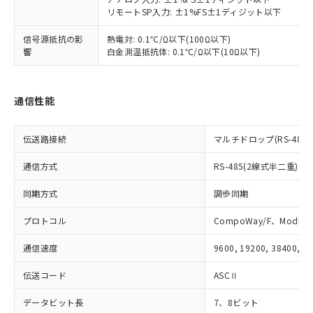
および当社の共同利用者が、当社の製
下記の非含有証明書をダウンロードするこ
リモートSP入力: ±1%FS±1ディジット以下
品・サービスに関するお客様との取
とができます。
合意する
キャンセル
引・商談に必要な範囲で利用すること
信号源抵抗の影
熱電対: 0.1℃/Ω以下(100Ω以下)
をご了承ください。
響
白金測温抵抗体: 0.1℃/Ω以下(10Ω以下)
EU RoHS指令（10物質）の非含有証明書
※当社の共同利用者とは、
"個人情報
51物質の非含有証明書（当社基準）
の共同利用に関して"
の「1.共同利
※本証明書は発行日時点で非含有を証明す
用者の範囲」に記載されている法人を
るもので、過去に遡って非含有を証明する
通信性能
指します。
ものではありません。
また、RoHS指令のフタル酸エステル類４
伝送路接続
マルチドロップ(RS-485)
物質の対応では、対応完了までの期間は出
荷製品に未対応品が混在することから備考
通信方式
RS-485(2線式半二重)
欄に対応日を記載しておりました。
既に当社にて対応品への在庫切替を完了
同期方式
調歩同期
していることから、特段のことがない限
り、2022年1月12日より割愛しておりま
プロトコル
CompoWay/F、Modbus
す。
通信速度
9600, 19200, 38400, 5
伝送コード
ASCⅡ
データビット長
7、8ビット