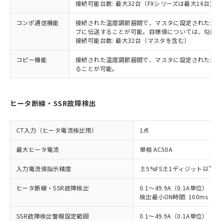
接続可能台数: 最大32台（FXシリーズは最大16台）
コンポ通信機能
接続された温度調節器間で、マスタに設定された温度調
ブに伝送することが可能。目標値については、勾配
接続可能台数: 最大32台（マスタを含む）
コピー機能
接続された温度調節器間で、マスタに設定された温
ることが可能。
ヒータ断線・SSR故障検出
CT入力（ヒータ電流検出用）
1点
最大ヒータ電流
単相 AC50A
入力電流値指示精度
±5%FS±1ディジット以下
ヒータ断線・SSR故障検出
0.1～49.9A（0.1A単位）
検出最小ON時間: 100ms（制御
SSR故障検出警報設定範囲
0.1～49.9A（0.1A単位）