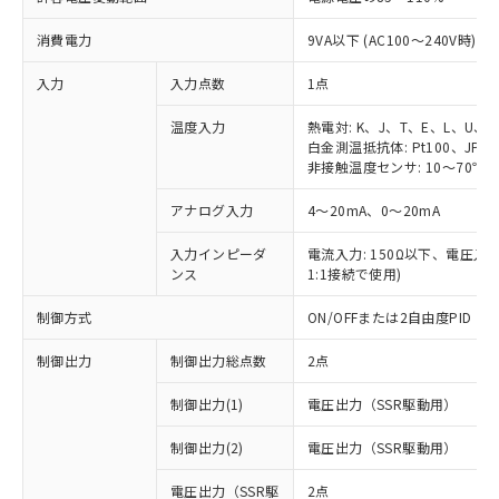
消費電力
9VA以下 (AC100～240V時)
入力
入力点数
1点
温度入力
熱電対: K、J、T、E、L、U、
白金測温抵抗体: Pt100、JPt1
非接触温度センサ: 10～70℃、6
アナログ入力
4～20mA、0～20mA
入力インピーダ
電流入力: 150Ω以下、電圧入力:
ンス
1:1接続で使用)
制御方式
ON/OFFまたは2自由度PID
制御出力
制御出力総点数
2点
制御出力(1)
電圧出力（SSR駆動用）
制御出力(2)
電圧出力（SSR駆動用）
電圧出力（SSR駆
2点