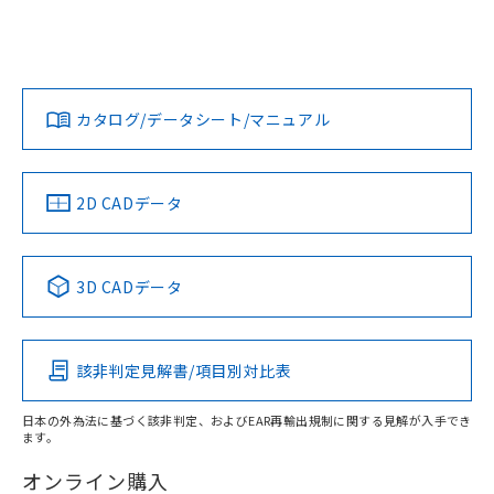
ログイン/会員登録
EU RoHS
注意事項・凡例
UL認証
CSA認証
CEマーキング
Yes
Yes
Yes
対応状況
対応予定月
※1
※2
ダウンロードデータをご利用いただく前に、以下を必ずお読
みください。
カタログ/データシート/マニュアル
対応済み
ソフトウェアの使用条件
LR型式承認
DNV型式承認
BV型式承認
KR型式承
（イギリス
（ノルウェー
（フランス
（韓国
船舶規格）
船舶規格）
船舶規格）
船舶規格
中国 RoHS
注意事項・凡例
2D CADデータ
Yes
No
No
No
中国 RoHS表
※1 ※2
3D CADデータ
この製品の規格認証/適合状況ページへ
Pb
Hg
Cd
Cr(VI)
その他の認証はこちらのページからご検索ください
該非判定見解書/項目別対比表
X
O
O
O
日本の外為法に基づく該非判定、およびEAR再輸出規制に関する見解が入手でき
ます。
"対応済み"や非含有の記載がされた商品であっても、流通
在庫等で未対応品が混在する可能性があります。
オンライン購入