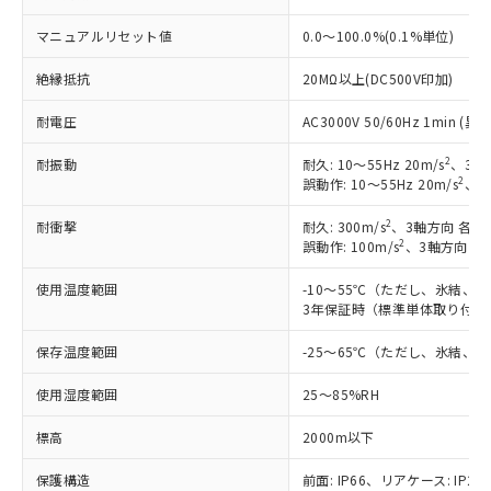
マニュアルリセット値
0.0～100.0%(0.1%単位)
絶縁抵抗
20MΩ以上(DC500V印加)
耐電圧
AC3000V 50/60Hz 1min 
2
耐振動
耐久: 10～55Hz 20m/s
、3軸
2
誤動作: 10～55Hz 20m/s
、3
2
耐衝撃
耐久: 300m/s
、3軸方向 各3
2
誤動作: 100m/s
、3軸方向 各
使用温度範囲
-10～55℃（ただし、氷結、
3年保証時（標準単体取り付け）
保存温度範囲
-25～65℃（ただし、氷結、
使用湿度範囲
25～85%RH
標高
2000m以下
保護構造
前面: IP66、リアケース: IP20