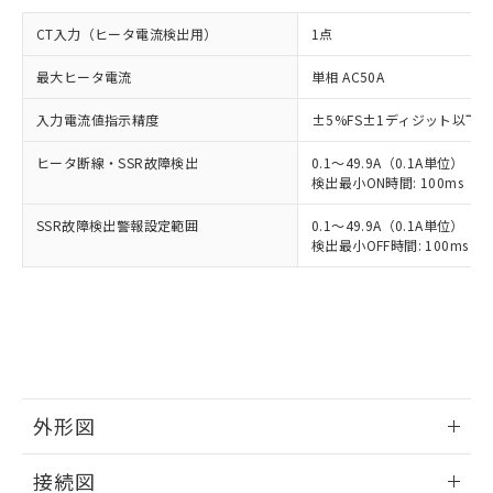
CT入力（ヒータ電流検出用）
1点
最大ヒータ電流
単相 AC50A
入力電流値指示精度
±5%FS±1ディジット以下
ヒータ断線・SSR故障検出
0.1～49.9A（0.1A単位）
検出最小ON時間: 100ms（制御
SSR故障検出警報設定範囲
0.1～49.9A（0.1A単位）
検出最小OFF時間: 100ms（制
外形図
情報更新：2025/11/04
接続図