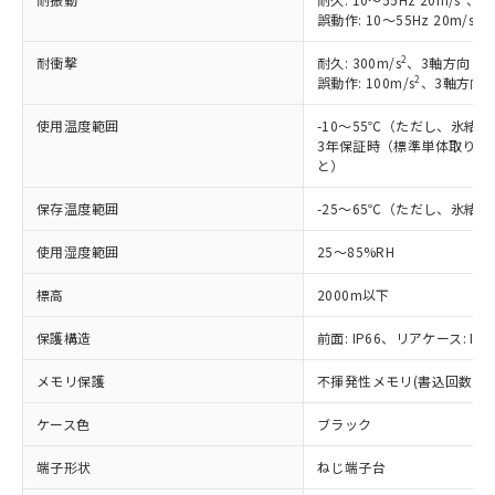
す。
2
誤動作: 10～55Hz 20m/s
、
対応予定：EU RoHS指令（10物質）の非含
ご利用条件
有に対応した製品に切り替える予定のある
2
耐衝撃
耐久: 300m/s
、3軸方向 各
2
誤動作: 100m/s
、3軸方向 
商品です。
対応予定なし：EU RoHS指令（10物質）の
以下の条件をお読みいただき、同意のうえ
使用温度範囲
-10～55℃（ただし、氷結
非含有に非対応の商品で、対応品を出す予
3年保証時（標準単体取り付け
ご利用ください。
定はありません。
と）
調査・確認中：EU RoHS指令（10物質）の
本サービスは、当社制御機器事業取扱
※1 中国RoHS○×表
非含有の対応状況を調査中または確認中の
保存温度範囲
-25～65℃（ただし、氷結
商品の当社在庫状況および標準価格
商品です。
(税抜)を提供させていただくもので
「○」：最大均質材料含有率が中国RoHSの
非該当品：ライセンス料など無形物で、有
使用湿度範囲
25～85%RH
す。
基準値以下であることを示します。
害物質有無と関係のない商品です。
当社制御機器事業取扱商品の中には、
「×」：最大均質材料含有率が中国RoHSの
仕入先様の事情により、非含有部品として
標高
2000m以下
本サービスの対象外となる商品もある
基準値を超えていることを示します。
いたものが、含有品と判明した場合などや
当社は、これら貴社製品のうち、外国
ことをご了承ください。
「－」：未確認です。当社販売部門へお問
保護構造
前面: IP66、リアケース: IP2
むを得ず変更することがあります。
為替および外国貿易法に定める商品
在庫状況および標準価格照会結果は、
い合わせください。
（以下｢規制貨物等」という）を輸出
記載している更新日時点での社内デー
メモリ保護
不揮発性メモリ(書込回数: 10
*EU RoHS指令（10物質）：
または国外への提供する場合は、日本
記
タに基づき作成されるものであり、閲
説明
鉛(Pb) 1000ppm以下、 水銀(Hg) 1000ppm以下、 カド
*中国RoHS10物質の基準値 (GB/T26572)：
国政府の輸出許可(または役務取引許
号
覧された時点での実際の在庫および標
ミウム(Cd) 100ppm以下、
ケース色
Pb(鉛) :1000ppm、 Hg(水銀) : 1000ppm、 Cd(カドミウ
ブラック
可)を取得するなどの必要な手続きを
六価クロム(Cr(Ⅵ)) 1000ppm以下、ポリ臭化ビフェニル
ム) : 100ppm、
準価格とは異なる場合があることをご
類(PBB) 1000ppm以下、ポリ臭化ジフェニルエーテル類
Cr(Ⅵ)(六価クロム) : 1000ppm、 PBBs(ポリ臭化ビフェ
とります。
了承ください。
端子形状
ねじ端子台
(PBDE) 1000ppm以下、フタル酸ビス(2-エチルヘキシ
○
一定数以上の在庫あり
ニル類) : 1000ppm、 PBDEs(ポリ臭化ジフェニルエーテ
当社は規制貨物を破棄する場合は、完
ル) (DEHP)(別名：DOP) 1000ppm以下、フタル酸ブチ
正式な納期状況および標準価格はお客
ル類) : 1000ppm、