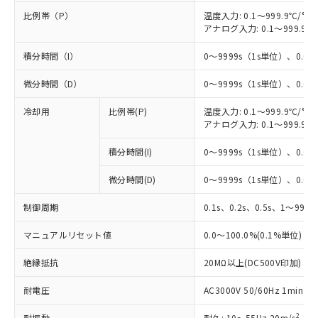
比例帯（P）
温度入力: 0.1～999.9℃/°F
アナログ入力: 0.1～999.9%
積分時間（I）
0～9999s（1s単位）、0.0～
微分時間（D）
0～9999s（1s単位）、0.0～
冷却用
比例帯(P)
温度入力: 0.1～999.9℃/°F
アナログ入力: 0.1～999.9%
積分時間(I)
0～9999s（1s単位）、0.0～
微分時間(D)
0～9999s（1s単位）、0.0～
制御周期
0.1s、0.2s、0.5s、1～99s 
マニュアルリセット値
0.0～100.0%(0.1%単位)
絶縁抵抗
20MΩ以上(DC500V印加)
※1 対応状況
耐電圧
AC3000V 50/60Hz 1mi
対応済み：EU RoHS指令（10物質）の
非含有に対応した製品が提供可能な商品で
2
耐振動
耐久: 10～55Hz 20m/s
、3