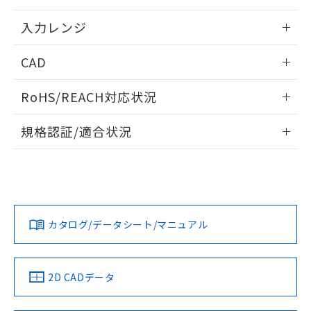
情報更新：2025/11/04
入力レンジ
情報更新：2025/11/04
CAD
ログイン/会員登録いただくと、CADデータをダウンロー
RoHS/REACH対応状況
ドすることができます。
情報更新：2026/7/29
規格認証/適合状況
ログイン/会員登録
EU RoHS
注意事項・凡例
UL認証
CSA認証
CEマーキング
Yes
Yes
Yes
対応状況
対応予定月
※1
※2
ダウンロードデータをご利用いただく前に、以下を必ずお読
みください。
カタログ/データシート/マニュアル
対応済み
ソフトウェアの使用条件
LR型式承認
DNV型式承認
BV型式承認
KR型式承
（イギリス
（ノルウェー
（フランス
（韓国
船舶規格）
船舶規格）
船舶規格）
船舶規格
中国 RoHS
注意事項・凡例
2D CADデータ
Yes
No
No
No