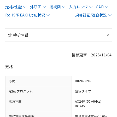
定格/性能
外形図
接続図
入力レンジ
CAD
RoHS/REACH対応状況
規格認証/適合状況
定格/性能
情報更新：2025/11/04
定格
形状
DIN96×96
定値/プログラム
定値タイプ
電源電圧
AC24V (50/60Hz)
DC24V
許容電圧変動範囲
電源電圧の85～110%