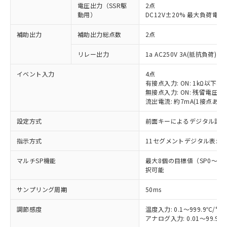
電圧出力（SSR駆
2点
動用）
DC12V±20% 最大負荷電流
補助出力
補助出力総点数
2点
リレー出力
1a AC250V 3A(抵抗負荷) 
イベント入力
4点
有接点入力: ON: 1kΩ以下、OF
無接点入力: ON: 残留電圧1.
流出電流: 約7mA(1接点あた
設定方式
前面キーによるデジタル設
指示方式
11セグメントデジタル表示
マルチSP機能
最大8個の目標値（SP0～
択可能
サンプリング周期
50ms
調節感度
温度入力: 0.1～999.9℃/°F
アナログ入力: 0.01～99.99