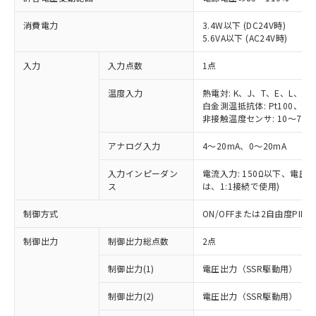
消費電力
3.4W以下 (DC24V時)
5.6VA以下 (AC24V時)
入力
入力点数
1点
温度入力
熱電対: K、J、T、E、L、U
白金測温抵抗体: Pt100、JPt
非接触温度センサ: 10～70℃
アナログ入力
4～20mA、0～20mA
入力インピーダン
電流入力: 150Ω以下、電圧入力
ス
は、1:1接続で使用)
制御方式
ON/OFFまたは2自由度PI
制御出力
制御出力総点数
2点
制御出力(1)
電圧出力（SSR駆動用）
制御出力(2)
電圧出力（SSR駆動用）