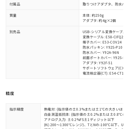
ルベンジル（BBP） 1000ppm以下、フタル酸ジブチル
全に破砕するなど、違法に輸出されな
DBP(フタル酸ジブチル) : 1000ppm、 DIBP(フタル酸ジ
付属品
取りつけアダプタ、防水パッ
様のお取引先、またはお客様担当のオ
（DBP） 1000ppm以下、フタル酸ジイソブチル
イソブチル) : 1000ppm、 BBP(フタル酸ブチルベンジ
△
一定数には満たないが在庫あり
いよう必要な手段を講じます。
ムロン制御機器販売店・当社販売員に
(DIBP) 1000ppm以下
ル) : 1000ppm、
当社は貴社製品を、核兵器、ミサイ
質量
但し、RoHS指令で産業用監視および制御機器に対する
本体: 約250g
DEHP(フタル酸ビス(2-エチルヘキシル)) : 1000ppm
ご相談ください。
適用除外項目は除く。
アダプタ: 約4g×2個
ル、化学兵器、生物兵器またはその他
－
在庫なし(最新の在庫状況につ
オムロン制御機器販売店や当社販売拠
フタル酸エステル類の４物質については閾値を超える意
武器並びにこれらの製造装置等に一切
いては、お客様のお取引先、ま
図的な使用がないことを確認しています。
点は「
販売ネットワーク
」をご確認
別売品
USB-シリアル変換ケーブル: E5
※2 環境保護使用期限
使用いたしません。
たはお客様担当のオムロン制御
ください。
変換ケーブル: E58-CIFQ2-E
当社は、貴社製品を第三者に販売する
機器販売店・当社販売員にご確
在庫状況および標準価格結果を当社の
端子カバー: E53-COV24
※2 対応予定月
「ｅ」：有害物質（10物質）のすべてが基
場合は、上記1、2および3の内容を当
認ください)
事前の承諾なく第三者に漏洩または開
防水パッキン: Y92S-P10
準値以下であることを示します。
該第三者に通知します。また当社は、
防水カバー: Y92A-96N
示しないようお願いします。
部品在庫の切り替え状況などにより、予定
「10」：通常の使用状況下において有害物
販売先および販売に係わる関係者が違
前面ポートカバー: Y92S-P7
マイパーツ機能（部品リスト作成サー
空
受注生産機種、また在庫状況の
月が前後することがあります。
質が外部に漏えいし、環境に深刻な影響を
アダプタ: Y92F-51
法に輸出するおそれがある場合は、取
ビス）をご利用いただくには、I-Web
白
情報を公開していない機種
サポートソフトウェア(CX-Therm
及ぼさない年数を意味します。
り引きをいたしません。
メンバーズにご登録されている必要が
電流検出器(CT): E54-CT1/E54
「－」：未確認です。当社販売部門へお問
あります。
い合わせください。
お客様が当ウェブサイト上で当社にご
※3 非含有証明書ダウンロード
登録された部品リストについて、当社
精度
および当社の共同利用者が、当社の製
下記の非含有証明書をダウンロードするこ
品・サービスに関するお客様との取
とができます。
合意する
キャンセル
引・商談に必要な範囲で利用すること
指示精度
熱電対: (指示値の±0.3%または±1℃の大きいほう
をご了承ください。
白金測温抵抗体: (指示値の±0.2%または±0.8℃
EU RoHS指令（10物質）の非含有証明書
※当社の共同利用者とは、
アナログ入力: ±0.2%FS±1ディジット以下
"個人情報
51物質の非含有証明書（当社基準）
(K(-200～1300℃レンジ)、TとNの-100℃以下、
の共同利用に関して"
の「1.共同利