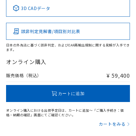
中国 RoHS表
※1 ※2
3D CADデータ
この製品の規格認証/適合状況ページへ
Pb
Hg
Cd
Cr(VI)
その他の認証はこちらのページからご検索ください
該非判定見解書/項目別対比表
X
O
O
O
日本の外為法に基づく該非判定、およびEAR再輸出規制に関する見解が入手でき
ます。
"対応済み"や非含有の記載がされた商品であっても、流通
在庫等で未対応品が混在する可能性があります。
オンライン購入
非含有品が必要な際は、弊社営業部門もしくは販売店へお
問い合わせください。
¥ 59,400
販売価格（税込）
この製品のRoHS/REACH対応状況ページへ
カートに追加
オンライン購入における出荷予定日は、カートに追加～「ご購入手続き：価
格・納期の確認」画面にてご確認ください。
カートをみる