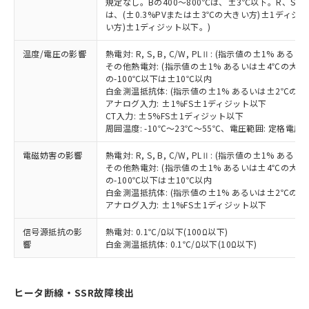
※本証明書は発行日時点で非含有を証明す
規定なし。Bの400～800℃は、±3℃以下。R、S の
用者の範囲」に記載されている法人を
は、(±0.3%PVまたは±3℃の大きい方)±1ディジッ
るもので、過去に遡って非含有を証明する
指します。
い方)±1ディジット以下。)
ものではありません。
また、RoHS指令のフタル酸エステル類４
温度/電圧の影響
熱電対: R, S, B, C/W, PLⅡ: (指示値の±1%
物質の対応では、対応完了までの期間は出
その他熱電対: (指示値の±1% あるいは±4℃の大
荷製品に未対応品が混在することから備考
の-100℃以下は±10℃以内
欄に対応日を記載しておりました。
白金測温抵抗体: (指示値の±1% あるいは±2℃の
既に当社にて対応品への在庫切替を完了
アナログ入力: ±1%FS±1ディジット以下
CT入力: ±5%FS±1ディジット以下
していることから、特段のことがない限
周囲温度: -10℃～23℃～55℃、電圧範囲: 定格電圧の
り、2022年1月12日より割愛しておりま
す。
電磁妨害の影響
熱電対: R, S, B, C/W, PLⅡ: (指示値の±1%
その他熱電対: (指示値の±1% あるいは±4℃の大
の-100℃以下は±10℃以内
白金測温抵抗体: (指示値の±1% あるいは±2℃の
アナログ入力: ±1%FS±1ディジット以下
信号源抵抗の影
熱電対: 0.1℃/Ω以下(100Ω以下)
響
白金測温抵抗体: 0.1℃/Ω以下(10Ω以下)
ヒータ断線・SSR故障検出