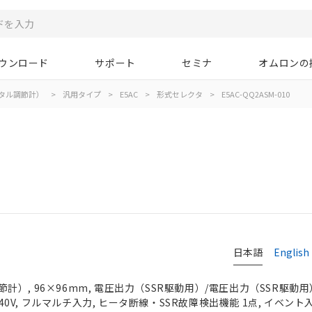
ウンロード
サポート
セミナ
オムロンの
タル調節計）
>
汎用タイプ
>
E5AC
>
形式セレクタ
>
E5AC-QQ2ASM-010
日本語
English
）, 96×96mm, 電圧出力（SSR駆動用）/電圧出力（SSR駆動用
～240V, フルマルチ入力, ヒータ断線・SSR故障検出機能 1点, イベント