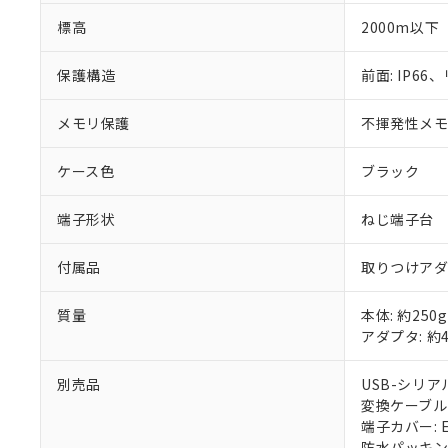
標高
2000m以下
保護構造
前面: IP66、
メモリ保護
不揮発性メモリ
ケース色
ブラック
端子形状
ねじ端子台
付属品
取りつけア
質量
本体: 約250g
アダプタ: 約
別売品
USB-シリアル
変換ケーブル: 
端子カバー: E
防水パッキン: 