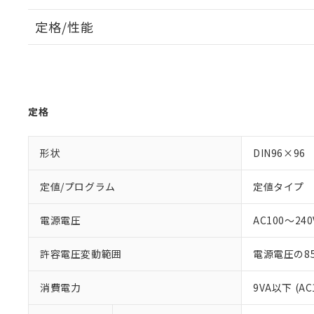
定格/性能
定格
形状
DIN96×96
定値/プログラム
定値タイプ
電源電圧
AC100～240V
許容電圧変動範囲
電源電圧の85
消費電力
9VA以下 (AC