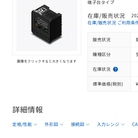
端子台タイプ
在庫/販売状況
20
在庫/販売状況 ご利用条
販売状況
機種区分
画像をクリックすると大きくなります
在庫状況
標準価格(税別)
詳細情報
定格/性能
外形図
接続図
入力レンジ
C