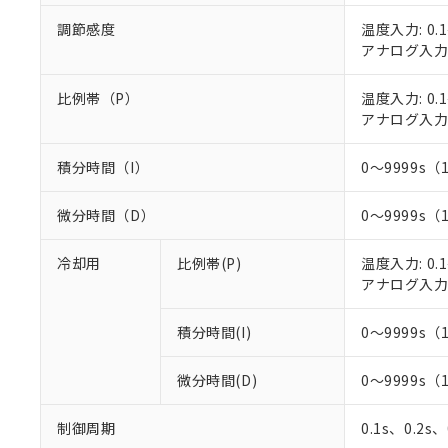
○
一定数以
DBP(フタル酸ジブチル) :
い。
当社は貴社製
DEHP(フタル酸ビス(2-エ
調節感度
温度入力: 0.1
正式な納期状
置等に一切使
アナログ入力: 
当社販売員に
※2 対応予定月
△
一定数に
当社は、貴社
オムロン制御
また当社は、
※2 環境保護使
在庫状況およ
比例帯（P）
温度入力: 0.1
部品在庫の切り替
たしません。
－
在庫なし
す。
アナログ入力: 
「ｅ」：有害物質
機器販売
マイパーツ機
「10」：通常の
ている必要が
味します。
積分時間（I）
0～9999s（
空
受注生産
お客様が当ウ
※3 非含有証明
「－」：未確認で
白
が、当社の製
微分時間（D）
0～9999s（
さい。
下記の非含有証明
※当社の共同
冷却用
比例帯(P)
温度入力: 0.1
いる法人を指
EU RoHS指令（
アナログ入力: 
51物質の非含有証
※本証明書は発行
また、RoHS指
積分時間(I)
0～9999s（
混在することから
既に当社にて対応
微分時間(D)
0～9999s（
り割愛しておりま
制御周期
0.1s、0.2s