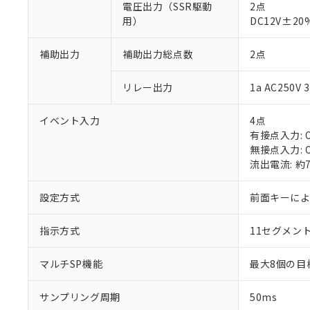
電圧出力（SSR駆動
2点
用）
DC12V±2
補助出力
補助出力総点数
2点
リレー出力
1a AC250
※1 対応状況
イベント入力
4点
対応済み：EU
有接点入力: O
対応予定：EU R
無接点入力: O
対応予定なし：EU
流出電流: 約
調査・確認中：EU
ご利用条件
非該当品：ライセ
設定方式
※1 中国RoHS
前面キーに
仕入先様の事情に
があります。
以下の条件をお読
「○」：最大均質
指示方式
11セグメン
「×」：最大均質
本サービスは
当社は、これ
*EU RoHS指令（10物
「－」：未確認で
鉛(Pb) 1000ppm以下、
くものです。
う）を輸出ま
マルチSP機能
最大8個の目
記
説明
六価クロム(Cr(Ⅵ)) 1
当社制御機器
などの必要な
フタル酸ビス(2-エチルヘ
号
*中国RoHS10物質の基準値 
ル（DBP） 1000ppm
在庫状況およ
当社は規制貨
サンプリング周期
Pb(鉛) :1000ppm、 Hg
50ms
但し、RoHS指令で産
のであり、閲
ます。
Cr(Ⅵ)(六価クロム) : 
フタル酸エステル類の４