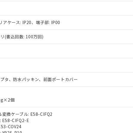
リアケース: IP20、端子部: IP00
(書込回数: 100万回)
ダプタ、防水パッキン、前面ポートカバー
4g×2個
変換ケーブル: E58-CIFQ2
E58-CIFQ2-E
53-COV24
Y92S-P10