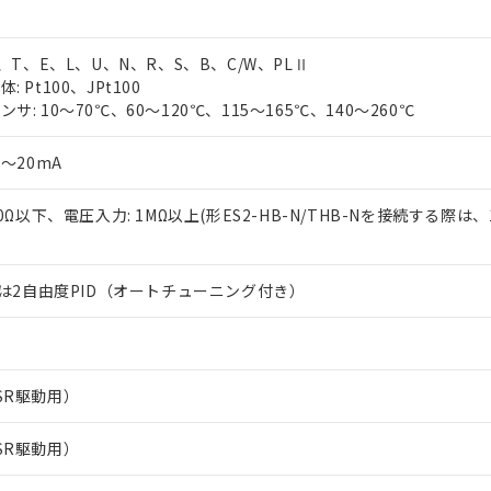
J、T、E、L、U、N、R、S、B、C/W、PLⅡ
 Pt100、JPt100
サ: 10～70℃、60～120℃、115～165℃、140～260℃
0～20mA
50Ω以下、電圧入力: 1MΩ以上(形ES2-HB-N/THB-Nを接続する際は、
または2自由度PID（オートチューニング付き）
SR駆動用）
SR駆動用）