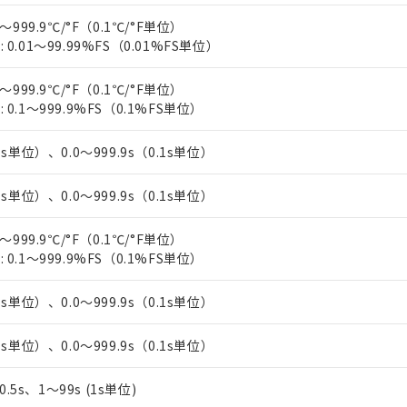
上の在庫あり
 1000ppm、 DIBP(フタル酸ジイソブチル) : 1000ppm、 BBP(フタル酸ブチルベンジル) :
品を、核兵器、ミサイル、化学兵器、生物兵器またはその他武器並
チルヘキシル)) : 1000ppm
～999.9℃/°F（0.1℃/°F単位）
況および標準価格はお客様のお取引先、またはお客様担当のオムロ
用いたしません。
0.01～99.99%FS（0.01%FS単位）
ご相談ください。
は満たないが在庫あり
製品を第三者に販売する場合は、上記1、2および3の内容を当該第
機器販売店や当社販売拠点は「
販売ネットワーク
」をご確認くだ
販売先および販売に係わる関係者が違法に輸出するおそれがある場
用期限
び標準価格結果を当社の事前の承諾なく第三者に漏洩または開示し
～999.9℃/°F（0.1℃/°F単位）
え状況などにより、予定月が前後することがあります。
(最新の在庫状況については、お客様のお取引先、またはお客様担当
0.1～999.9%FS（0.1%FS単位）
（10物質）のすべてが基準値以下であることを示します。
店・当社販売員にご確認ください)
能（部品リスト作成サービス）をご利用いただくには、I-Webメン
使用状況下において有害物質が外部に漏えいし、環境に深刻な影響を
あります。
1s単位）、0.0～999.9s（0.1s単位）
機種、また在庫状況の情報を公開していない機種
ェブサイト上で当社にご登録された部品リストについて、当社およ
書ダウンロード
す。当社販売部門へお問い合わせください。
品・サービスに関するお客様との取引・商談に必要な範囲で利用す
合意する
キャンセル
1s単位）、0.0～999.9s（0.1s単位）
書をダウンロードすることができます。
利用者とは、
"個人情報の共同利用に関して"
の「1.共同利用者の
～999.9℃/°F（0.1℃/°F単位）
します。
10物質）の非含有証明書
0.1～999.9%FS（0.1%FS単位）
明書（当社基準）
日時点で非含有を証明するもので、過去に遡って非含有を証明するも
令のフタル酸エステル類４物質の対応では、対応完了までの期間は出
1s単位）、0.0～999.9s（0.1s単位）
備考欄に対応日を記載しておりました。
品への在庫切替を完了していることから、特段のことがない限り、20
1s単位）、0.0～999.9s（0.1s単位）
す。
、0.5s、1～99s (1s単位)