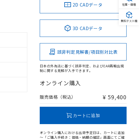
2D CADデータ
在庫・価格
無料テスト機
3D CADデータ
該非判定見解書/項目別対比表
日本の外為法に基づく該非判定、およびEAR再輸出規
制に関する見解が入手できます。
オンライン購入
¥ 59,400
販売価格（税込）
カートに追加
オンライン購入における出荷予定日は、カートに追加
～「ご購入手続き：価格・納期の確認」画面にてご確