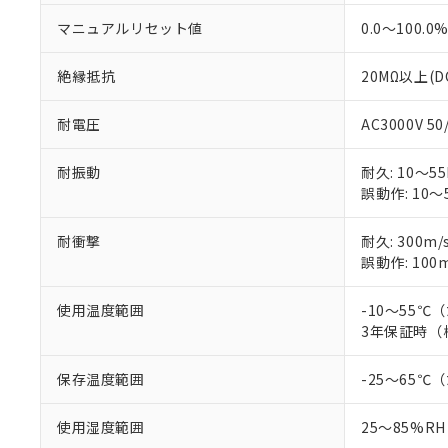
マニュアルリセット値
0.0～100.0
絶縁抵抗
20MΩ以上(D
耐電圧
AC3000V 5
耐振動
耐久: 10～55
誤動作: 10～5
耐衝撃
耐久: 300m/
誤動作: 100m
使用温度範囲
-10～55
3年保証時（
保存温度範囲
-25～65
使用湿度範囲
25～85%RH