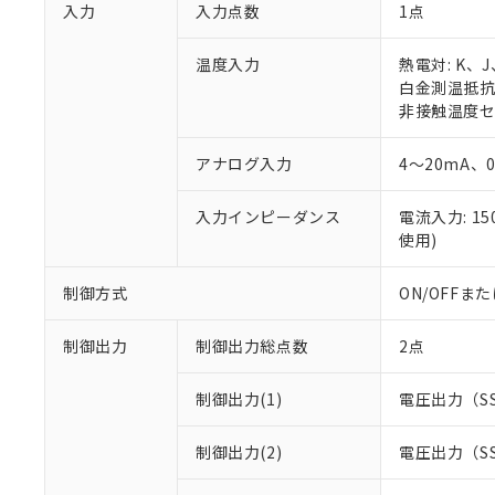
入力
入力点数
1点
温度入力
熱電対: K、
白金測温抵抗体:
非接触温度セン
アナログ入力
4～20mA、
入力インピーダンス
電流入力: 1
使用)
制御方式
ON/OFF
制御出力
制御出力総点数
2点
制御出力(1)
電圧出力（S
制御出力(2)
電圧出力（S