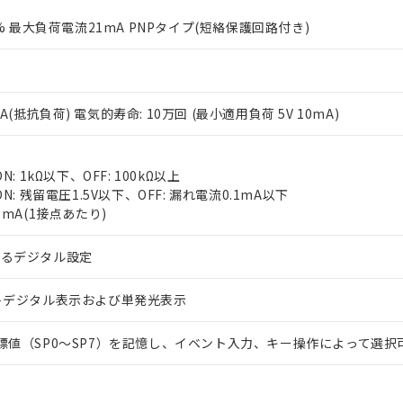
0% 最大負荷電流21mA PNPタイプ(短絡保護回路付き)
V 3A(抵抗負荷) 電気的寿命: 10万回 (最小適用負荷 5V 10mA)
 RoHS指令（10物質）の非含有に対応した製品が提供可能な商品です
N: 1kΩ以下、OFF: 100kΩ以上
oHS指令（10物質）の非含有に対応した製品に切り替える予定のある
N: 残留電圧1.5V以下、OFF: 漏れ電流0.1mA以下
 RoHS指令（10物質）の非含有に非対応の商品で、対応品を出す予
7mA(1接点あたり)
 RoHS指令（10物質）の非含有の対応状況を調査中または確認中の
ンス料など無形物で、有害物質有無と関係のない商品です。
○×表
よるデジタル設定
より、非含有部品としていたものが、含有品と判明した場合などやむ
みいただき、同意のうえご利用ください。
材料含有率が中国RoHSの基準値以下であることを示します。
トデジタル表示および単発光表示
材料含有率が中国RoHSの基準値を超えていることを示します。
、当社制御機器事業取扱商品の当社在庫状況および標準価格(税抜)
ら貴社製品のうち、外国為替および外国貿易法に定める商品（以下｢
質）：
す。当社販売部門へお問い合わせください。
 水銀(Hg) 1000ppm以下、 カドミウム(Cd) 100ppm以下、
たは国外への提供する場合は、日本国政府の輸出許可(または役務取
標値（SP0～SP7）を記憶し、イベント入力、キー操作によって選択
000ppm以下、ポリ臭化ビフェニル類(PBB) 1000ppm以下、ポリ臭化ジフェニルエーテル類(P
事業取扱商品の中には、本サービスの対象外となる商品もあること
手続きをとります。
キシル) (DEHP)(別名：DOP) 1000ppm以下、フタル酸ブチルベンジル（BBP） 100
(GB/T26572)：
以下、フタル酸ジイソブチル (DIBP) 1000ppm以下
び標準価格照会結果は、記載している更新日時点での社内データに
物を破棄する場合は、完全に破砕するなど、違法に輸出されないよ
(水銀) : 1000ppm、 Cd(カドミウム) : 100ppm、
業用監視および制御機器に対する適用除外項目は除く。
覧された時点での実際の在庫および標準価格とは異なる場合がある
1000ppm、 PBBs(ポリ臭化ビフェニル類) : 1000ppm、 PBDEs(ポリ臭化ジフェニルエーテル類
物質については閾値を超える意図的な使用がないことを確認しています。