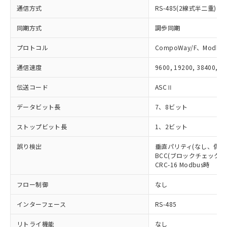
※本証明書は発行日時点で非含有を証明す
用者の範囲」に記載されている法人を
通信方式
RS-485(2線式半二重)
るもので、過去に遡って非含有を証明する
指します。
ものではありません。
同期方式
調歩同期
また、RoHS指令のフタル酸エステル類４
物質の対応では、対応完了までの期間は出
プロトコル
CompoWay/F、Modbus
荷製品に未対応品が混在することから備考
欄に対応日を記載しておりました。
通信速度
9600, 19200, 38400, 5
既に当社にて対応品への在庫切替を完了
伝送コード
ASCⅡ
していることから、特段のことがない限
り、2022年1月12日より割愛しておりま
データビット長
7、8ビット
す。
ストップビット長
1、2ビット
誤り検出
垂直パリティ(なし、偶数
BCC(ブロックチェックキャ
CRC-16 Modbus時
フロー制御
なし
インターフェース
RS-485
リトライ機能
なし