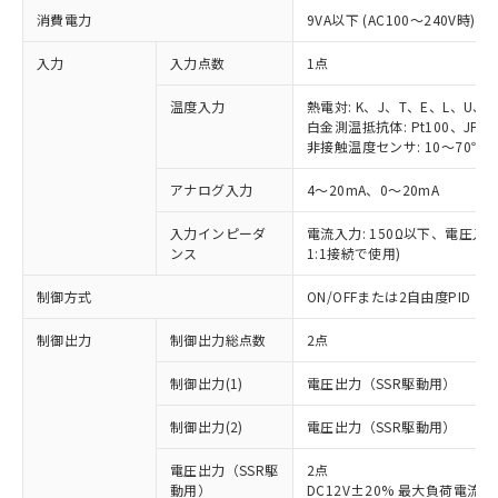
消費電力
9VA以下 (AC100～240V時)
入力
入力点数
1点
温度入力
熱電対: K、J、T、E、L、U、
白金測温抵抗体: Pt100、JPt1
非接触温度センサ: 10～70℃、6
アナログ入力
4～20mA、0～20mA
入力インピーダ
電流入力: 150Ω以下、電圧入力:
ンス
1:1接続で使用)
制御方式
ON/OFFまたは2自由度PID
制御出力
制御出力総点数
2点
制御出力(1)
電圧出力（SSR駆動用）
制御出力(2)
電圧出力（SSR駆動用）
電圧出力（SSR駆
2点
動用）
DC12V±20% 最大負荷電流2