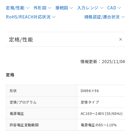
定格/性能
外形図
接続図
入力レンジ
CAD
RoHS/REACH対応状況
規格認証/適合状況
定格/性能
情報更新：2025/11/04
定格
形状
DIN96×96
定値/プログラム
定値タイプ
電源電圧
AC100～240V (50/60Hz)
許容電圧変動範囲
電源電圧の85～110%