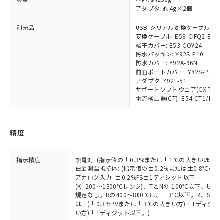
アダプタ: 約4g×2個
す。
対応予定：EU RoHS指令（10物質）の非含
ご利用条件
別売品
USB-シリアル変換ケーブル: E58
有に対応した製品に切り替える予定のある
変換ケーブル: E58-CIFQ2-E
商品です。
端子カバー: E53-COV24
対応予定なし：EU RoHS指令（10物質）の
防水パッキン: Y92S-P10
以下の条件をお読みいただき、同意のうえ
非含有に非対応の商品で、対応品を出す予
防水カバー: Y92A-96N
ご利用ください。
定はありません。
前面ポートカバー: Y92S-P7
アダプタ: Y92F-51
調査・確認中：EU RoHS指令（10物質）の
本サービスは、当社制御機器事業取扱
サポートソフトウェア(CX-Thermo
※1 中国RoHS○×表
非含有の対応状況を調査中または確認中の
商品の当社在庫状況および標準価格
電流検出器(CT): E54-CT1/E54-
商品です。
(税抜)を提供させていただくもので
「○」：最大均質材料含有率が中国RoHSの
非該当品：ライセンス料など無形物で、有
す。
基準値以下であることを示します。
害物質有無と関係のない商品です。
当社制御機器事業取扱商品の中には、
「×」：最大均質材料含有率が中国RoHSの
精度
仕入先様の事情により、非含有部品として
本サービスの対象外となる商品もある
基準値を超えていることを示します。
いたものが、含有品と判明した場合などや
当社は、これら貴社製品のうち、外国
ことをご了承ください。
「－」：未確認です。当社販売部門へお問
むを得ず変更することがあります。
為替および外国貿易法に定める商品
在庫状況および標準価格照会結果は、
指示精度
熱電対: (指示値の±0.3%または±1℃の大きいほう
い合わせください。
（以下｢規制貨物等」という）を輸出
白金測温抵抗体: (指示値の±0.2%または±0.8℃
記載している更新日時点での社内デー
*EU RoHS指令（10物質）：
または国外への提供する場合は、日本
アナログ入力: ±0.2%FS±1ディジット以下
記
タに基づき作成されるものであり、閲
説明
鉛(Pb) 1000ppm以下、 水銀(Hg) 1000ppm以下、 カド
*中国RoHS10物質の基準値 (GB/T26572)：
(K(-200～1300℃レンジ)、TとNの-100℃以下、
国政府の輸出許可(または役務取引許
号
覧された時点での実際の在庫および標
ミウム(Cd) 100ppm以下、
Pb(鉛) :1000ppm、 Hg(水銀) : 1000ppm、 Cd(カドミウ
規定なし。Bの400～800℃は、±3℃以下。R、S の
可)を取得するなどの必要な手続きを
六価クロム(Cr(Ⅵ)) 1000ppm以下、ポリ臭化ビフェニル
ム) : 100ppm、
準価格とは異なる場合があることをご
は、(±0.3%PVまたは±3℃の大きい方)±1ディジッ
類(PBB) 1000ppm以下、ポリ臭化ジフェニルエーテル類
Cr(Ⅵ)(六価クロム) : 1000ppm、 PBBs(ポリ臭化ビフェ
とります。
了承ください。
(PBDE) 1000ppm以下、フタル酸ビス(2-エチルヘキシ
い方)±1ディジット以下。)
○
一定数以上の在庫あり
ニル類) : 1000ppm、 PBDEs(ポリ臭化ジフェニルエーテ
当社は規制貨物を破棄する場合は、完
ル) (DEHP)(別名：DOP) 1000ppm以下、フタル酸ブチ