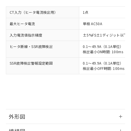
CT入力（ヒータ電流検出用）
1点
最大ヒータ電流
単相 AC50A
入力電流値指示精度
±5%FS±1ディジット以下
ヒータ断線・SSR故障検出
0.1～49.9A（0.1A単位）
検出最小ON時間: 100ms（制御
SSR故障検出警報設定範囲
0.1～49.9A（0.1A単位）
検出最小OFF時間: 100ms（制
外形図
情報更新：2025/11/04