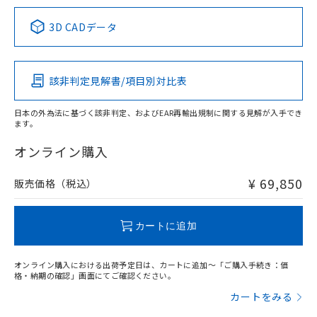
中国 RoHS表
※1 ※2
3D CADデータ
この製品の規格認証/適合状況ページへ
Pb
Hg
Cd
Cr(VI)
その他の認証はこちらのページからご検索ください
該非判定見解書/項目別対比表
X
O
O
O
日本の外為法に基づく該非判定、およびEAR再輸出規制に関する見解が入手でき
ます。
"対応済み"や非含有の記載がされた商品であっても、流通
在庫等で未対応品が混在する可能性があります。
オンライン購入
非含有品が必要な際は、弊社営業部門もしくは販売店へお
問い合わせください。
¥ 69,850
販売価格（税込）
この製品のRoHS/REACH対応状況ページへ
カートに追加
オンライン購入における出荷予定日は、カートに追加～「ご購入手続き：価
格・納期の確認」画面にてご確認ください。
カートをみる