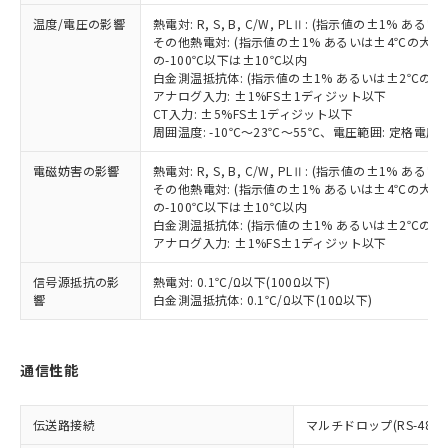
正式な納期状況および標準価格はお客
ル類) : 1000ppm、
ルベンジル（BBP） 1000ppm以下、フタル酸ジブチル
全に破砕するなど、違法に輸出されな
DBP(フタル酸ジブチル) : 1000ppm、 DIBP(フタル酸ジ
様のお取引先、またはお客様担当のオ
温度/電圧の影響
熱電対: R, S, B, C/W, PLⅡ: (指示値の±1%
（DBP） 1000ppm以下、フタル酸ジイソブチル
イソブチル) : 1000ppm、 BBP(フタル酸ブチルベンジ
△
一定数には満たないが在庫あり
いよう必要な手段を講じます。
その他熱電対: (指示値の±1% あるいは±4℃の大
ムロン制御機器販売店・当社販売員に
(DIBP) 1000ppm以下
ル) : 1000ppm、
当社は貴社製品を、核兵器、ミサイ
但し、RoHS指令で産業用監視および制御機器に対する
の-100℃以下は±10℃以内
DEHP(フタル酸ビス(2-エチルヘキシル)) : 1000ppm
ご相談ください。
適用除外項目は除く。
白金測温抵抗体: (指示値の±1% あるいは±2℃の
ル、化学兵器、生物兵器またはその他
－
在庫なし(最新の在庫状況につ
オムロン制御機器販売店や当社販売拠
フタル酸エステル類の４物質については閾値を超える意
アナログ入力: ±1%FS±1ディジット以下
武器並びにこれらの製造装置等に一切
いては、お客様のお取引先、ま
図的な使用がないことを確認しています。
点は「
販売ネットワーク
」をご確認
CT入力: ±5%FS±1ディジット以下
※2 環境保護使用期限
使用いたしません。
たはお客様担当のオムロン制御
ください。
周囲温度: -10℃～23℃～55℃、電圧範囲: 定格電圧の
当社は、貴社製品を第三者に販売する
機器販売店・当社販売員にご確
在庫状況および標準価格結果を当社の
※2 対応予定月
「ｅ」：有害物質（10物質）のすべてが基
場合は、上記1、2および3の内容を当
認ください)
事前の承諾なく第三者に漏洩または開
電磁妨害の影響
熱電対: R, S, B, C/W, PLⅡ: (指示値の±1%
準値以下であることを示します。
該第三者に通知します。また当社は、
その他熱電対: (指示値の±1% あるいは±4℃の大
示しないようお願いします。
部品在庫の切り替え状況などにより、予定
「10」：通常の使用状況下において有害物
販売先および販売に係わる関係者が違
の-100℃以下は±10℃以内
マイパーツ機能（部品リスト作成サー
空
受注生産機種、また在庫状況の
月が前後することがあります。
質が外部に漏えいし、環境に深刻な影響を
白金測温抵抗体: (指示値の±1% あるいは±2℃の
法に輸出するおそれがある場合は、取
ビス）をご利用いただくには、I-Web
白
情報を公開していない機種
アナログ入力: ±1%FS±1ディジット以下
及ぼさない年数を意味します。
り引きをいたしません。
メンバーズにご登録されている必要が
「－」：未確認です。当社販売部門へお問
あります。
信号源抵抗の影
熱電対: 0.1℃/Ω以下(100Ω以下)
い合わせください。
お客様が当ウェブサイト上で当社にご
響
白金測温抵抗体: 0.1℃/Ω以下(10Ω以下)
※3 非含有証明書ダウンロード
登録された部品リストについて、当社
および当社の共同利用者が、当社の製
下記の非含有証明書をダウンロードするこ
品・サービスに関するお客様との取
通信性能
とができます。
合意する
キャンセル
引・商談に必要な範囲で利用すること
をご了承ください。
EU RoHS指令（10物質）の非含有証明書
※当社の共同利用者とは、
"個人情報
伝送路接続
マルチドロップ(RS-485)
51物質の非含有証明書（当社基準）
の共同利用に関して"
の「1.共同利