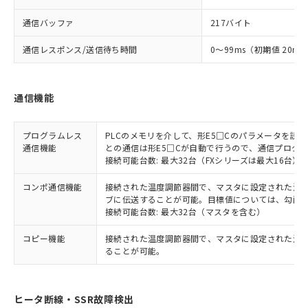
通信バッファ
217バイト
通信レスポンス/送信待ち時間
0～99ms（初期値 20ms
通信機能
プログラムレス
PLCのメモリを介して、形E5□Cのパラメータを読
通信機能
との通信は形E5□Cが自動で行うので、通信プログ
接続可能台数: 最大32台（FXシリーズは最大16台）
コンポ通信機能
接続された温度調節器間で、マスタに設定された温度調
ブに伝送することが可能。目標値については、勾配
接続可能台数: 最大32台（マスタを含む）
コピー機能
接続された温度調節器間で、マスタに設定された温
ることが可能。
ヒータ断線・SSR故障検出