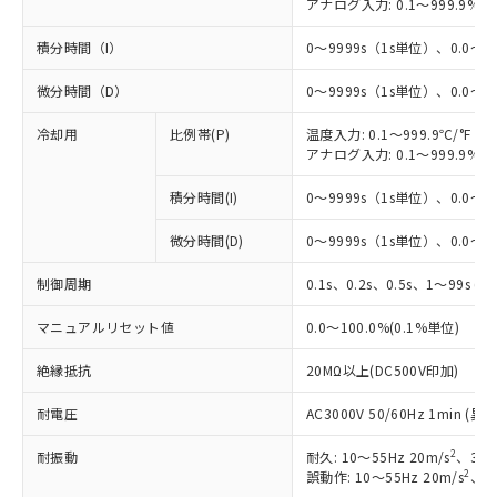
アナログ入力: 0.1～999.9%F
積分時間（I）
0～9999s（1s単位）、0.0～99
微分時間（D）
0～9999s（1s単位）、0.0～99
冷却用
比例帯(P)
温度入力: 0.1～999.9℃/°F（0
アナログ入力: 0.1～999.9%F
積分時間(I)
0～9999s（1s単位）、0.0～99
微分時間(D)
0～9999s（1s単位）、0.0～99
制御周期
0.1s、0.2s、0.5s、1～99s (1
マニュアルリセット値
0.0～100.0%(0.1%単位)
絶縁抵抗
20MΩ以上(DC500V印加)
耐電圧
AC3000V 50/60Hz 1min 
2
耐振動
耐久: 10～55Hz 20m/s
、3軸
2
誤動作: 10～55Hz 20m/s
、3