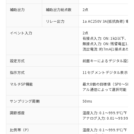
補助出力
補助出力総点数
2点
リレー出力
1a AC250V 3A(抵抗負荷) 電
イベント入力
2点
有接点入力: ON: 1kΩ以下、OFF
無接点入力: ON: 残留電圧1.5
流出電流: 約7mA(1接点あたり
設定方式
前面キーによるデジタル設定
指示方式
11セグメントデジタル表示お
マルチSP機能
最大8個の目標値（SP0～S
アル通信によって選択可能
サンプリング周期
50ms
調節感度
温度入力: 0.1～999.9℃/°F（0
アナログ入力: 0.01～99.99%
比例帯（P）
温度入力: 0.1～999.9℃/°F（0