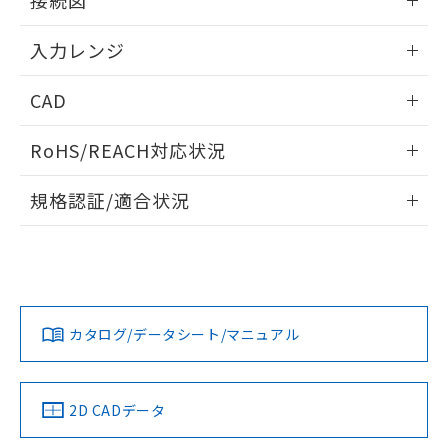
接続図
情報更新：2025/11/04
入力レンジ
情報更新：2025/11/04
CAD
ログイン/会員登録いただくと、CADデータをダウンロー
RoHS/REACH対応状況
ドすることができます。
情報更新：2026/7/29
規格認証/適合状況
ログイン/会員登録
EU RoHS
注意事項・凡例
UL認証
CSA認証
CEマーキング
Yes
Yes
Yes
対応状況
対応予定月
※1
※2
ダウンロードデータをご利用いただく前に、以下を必ずお読
みください。
カタログ/データシート/マニュアル
対応済み
ソフトウェアの使用条件
LR型式承認
DNV型式承認
BV型式承認
KR型式承
（イギリス
（ノルウェー
（フランス
（韓国
船舶規格）
船舶規格）
船舶規格）
船舶規格
中国 RoHS
注意事項・凡例
2D CADデータ
Yes
No
No
No