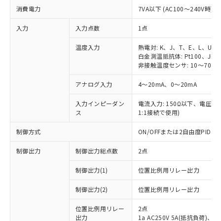
消費電力
7VA以下 (AC100～240V時)
入力
入力点数
1点
温度入力
熱電対: K、J、T、E、L、U、
白金測温抵抗体: Pt100、JPt1
非接触温度センサ: 10～70℃、
アナログ入力
4～20mA、0～20mA
入力インピーダン
電流入力: 150Ω以下、電圧入力:
ス
1:1接続で使用)
制御方式
ON/OFFまたは2自由度PI
制御出力
制御出力総点数
2点
制御出力(1)
位置比例用リレー出力
制御出力(2)
位置比例用リレー出力
位置比例用リレー
2点
出力
1a AC250V 5A(抵抗負荷)、