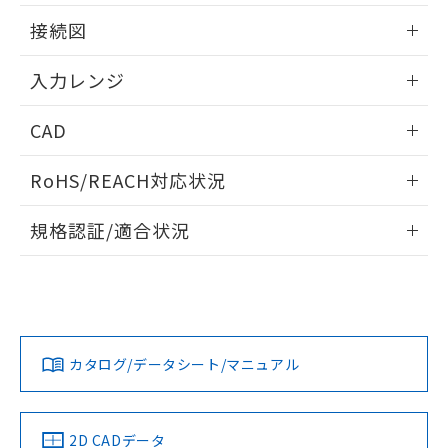
情報更新：2025/11/04
接続図
情報更新：2025/11/04
入力レンジ
情報更新：2025/11/04
CAD
ログイン/会員登録いただくと、CADデータをダウンロー
RoHS/REACH対応状況
ドすることができます。
情報更新：2026/7/29
規格認証/適合状況
ログイン/会員登録
EU RoHS
注意事項・凡例
UL認証
CSA認証
CEマーキング
Yes
Yes
Yes
対応状況
対応予定月
※1
※2
ダウンロードデータをご利用いただく前に、以下を必ずお読
みください。
カタログ/データシート/マニュアル
対応済み
ソフトウェアの使用条件
LR型式承認
DNV型式承認
BV型式承認
KR型式承
（イギリス
（ノルウェー
（フランス
（韓国
船舶規格）
船舶規格）
船舶規格）
船舶規格
中国 RoHS
注意事項・凡例
2D CADデータ