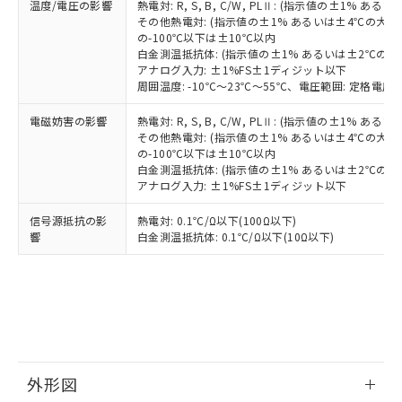
温度/電圧の影響
熱電対: R, S, B, C/W, PLⅡ: (指示値の±1%
す。
その他熱電対: (指示値の±1% あるいは±4℃の大
の-100℃以下は±10℃以内
白金測温抵抗体: (指示値の±1% あるいは±2℃の
アナログ入力: ±1%FS±1ディジット以下
周囲温度: -10℃～23℃～55℃、電圧範囲: 定格電圧の
電磁妨害の影響
熱電対: R, S, B, C/W, PLⅡ: (指示値の±1%
その他熱電対: (指示値の±1% あるいは±4℃の大
の-100℃以下は±10℃以内
白金測温抵抗体: (指示値の±1% あるいは±2℃の
アナログ入力: ±1%FS±1ディジット以下
信号源抵抗の影
熱電対: 0.1℃/Ω以下(100Ω以下)
響
白金測温抵抗体: 0.1℃/Ω以下(10Ω以下)
外形図