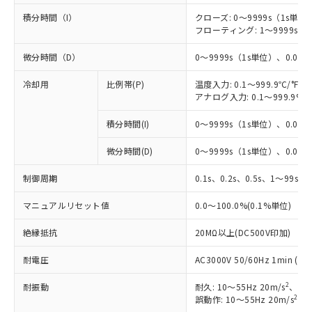
積分時間（I）
クローズ: 0～9999s（1s単位）
フローティング: 1～9999s（1
微分時間（D）
0～9999s（1s単位）、0.0～9
冷却用
比例帯(P)
温度入力: 0.1～999.9℃/°F（
アナログ入力: 0.1～999.9%F
※1 対応状況
積分時間(I)
0～9999s（1s単位）、0.0～9
対応済み：EU RoHS指令（10物質）の
微分時間(D)
0～9999s（1s単位）、0.0～9
非含有に対応した製品が提供可能な商品で
制御周期
0.1s、0.2s、0.5s、1～99s (
す。
対応予定：EU RoHS指令（10物質）の非含
ご利用条件
マニュアルリセット値
0.0～100.0%(0.1%単位)
有に対応した製品に切り替える予定のある
商品です。
絶縁抵抗
20MΩ以上(DC500V印加)
対応予定なし：EU RoHS指令（10物質）の
以下の条件をお読みいただき、同意のうえ
非含有に非対応の商品で、対応品を出す予
耐電圧
AC3000V 50/60Hz 1min
ご利用ください。
定はありません。
調査・確認中：EU RoHS指令（10物質）の
2
耐振動
耐久: 10～55Hz 20m/s
、3軸
本サービスは、当社制御機器事業取扱
※1 中国RoHS○×表
非含有の対応状況を調査中または確認中の
2
誤動作: 10～55Hz 20m/s
、3
商品の当社在庫状況および標準価格
商品です。