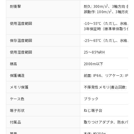
(税抜)を提供させていただくもので
「○」：最大均質材料含有率が中国RoHSの
非該当品：ライセンス料など無形物で、有
2
耐衝撃
耐久: 300m/s
、3軸方向 各3
す。
基準値以下であることを示します。
2
誤動作: 100m/s
、3軸方向 各
害物質有無と関係のない商品です。
当社制御機器事業取扱商品の中には、
「×」：最大均質材料含有率が中国RoHSの
仕入先様の事情により、非含有部品として
本サービスの対象外となる商品もある
使用温度範囲
-10～55℃（ただし、氷結、
基準値を超えていることを示します。
いたものが、含有品と判明した場合などや
当社は、これら貴社製品のうち、外国
ことをご了承ください。
3年保証時（標準単体取り付け）
「－」：未確認です。当社販売部門へお問
むを得ず変更することがあります。
為替および外国貿易法に定める商品
在庫状況および標準価格照会結果は、
い合わせください。
（以下｢規制貨物等」という）を輸出
記載している更新日時点での社内デー
保存温度範囲
-25～65℃（ただし、氷結、
*EU RoHS指令（10物質）：
または国外への提供する場合は、日本
記
タに基づき作成されるものであり、閲
説明
鉛(Pb) 1000ppm以下、 水銀(Hg) 1000ppm以下、 カド
*中国RoHS10物質の基準値 (GB/T26572)：
国政府の輸出許可(または役務取引許
使用湿度範囲
25～85%RH
号
覧された時点での実際の在庫および標
ミウム(Cd) 100ppm以下、
Pb(鉛) :1000ppm、 Hg(水銀) : 1000ppm、 Cd(カドミウ
可)を取得するなどの必要な手続きを
六価クロム(Cr(Ⅵ)) 1000ppm以下、ポリ臭化ビフェニル
ム) : 100ppm、
準価格とは異なる場合があることをご
類(PBB) 1000ppm以下、ポリ臭化ジフェニルエーテル類
Cr(Ⅵ)(六価クロム) : 1000ppm、 PBBs(ポリ臭化ビフェ
とります。
標高
2000m以下
了承ください。
(PBDE) 1000ppm以下、フタル酸ビス(2-エチルヘキシ
○
一定数以上の在庫あり
ニル類) : 1000ppm、 PBDEs(ポリ臭化ジフェニルエーテ
当社は規制貨物を破棄する場合は、完
ル) (DEHP)(別名：DOP) 1000ppm以下、フタル酸ブチ
正式な納期状況および標準価格はお客
ル類) : 1000ppm、
保護構造
前面: IP66、リアケース: IP20
ルベンジル（BBP） 1000ppm以下、フタル酸ジブチル
全に破砕するなど、違法に輸出されな
DBP(フタル酸ジブチル) : 1000ppm、 DIBP(フタル酸ジ
様のお取引先、またはお客様担当のオ
（DBP） 1000ppm以下、フタル酸ジイソブチル
イソブチル) : 1000ppm、 BBP(フタル酸ブチルベンジ
△
一定数には満たないが在庫あり
いよう必要な手段を講じます。
ムロン制御機器販売店・当社販売員に
(DIBP) 1000ppm以下
ル) : 1000ppm、
メモリ保護
不揮発性メモリ(書込回数: 10
当社は貴社製品を、核兵器、ミサイ
但し、RoHS指令で産業用監視および制御機器に対する
DEHP(フタル酸ビス(2-エチルヘキシル)) : 1000ppm
ご相談ください。
適用除外項目は除く。
ル、化学兵器、生物兵器またはその他
－
在庫なし(最新の在庫状況につ
オムロン制御機器販売店や当社販売拠
フタル酸エステル類の４物質については閾値を超える意
ケース色
ブラック
武器並びにこれらの製造装置等に一切
いては、お客様のお取引先、ま
図的な使用がないことを確認しています。
点は「
販売ネットワーク
」をご確認
※2 環境保護使用期限
使用いたしません。
たはお客様担当のオムロン制御
ください。
端子形状
ねじ端子台
当社は、貴社製品を第三者に販売する
機器販売店・当社販売員にご確
在庫状況および標準価格結果を当社の
※2 対応予定月
「ｅ」：有害物質（10物質）のすべてが基
場合は、上記1、2および3の内容を当
認ください)
事前の承諾なく第三者に漏洩または開
付属品
取りつけアダプタ、防水パッ
準値以下であることを示します。
該第三者に通知します。また当社は、
示しないようお願いします。
部品在庫の切り替え状況などにより、予定
「10」：通常の使用状況下において有害物
販売先および販売に係わる関係者が違
質量
本体: 約250g