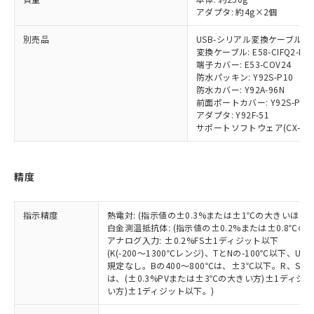
マイパーツ機能（部品リスト作成サー
空
受注生産機種、また在庫状況の
月が前後することがあります。
質が外部に漏えいし、環境に深刻な影響を
法に輸出するおそれがある場合は、取
アダプタ: 約4g×2個
ビス）をご利用いただくには、I-Web
白
情報を公開していない機種
及ぼさない年数を意味します。
り引きをいたしません。
メンバーズにご登録されている必要が
「－」：未確認です。当社販売部門へお問
別売品
USB-シリアル変換ケーブル: E58
あります。
変換ケーブル: E58-CIFQ2-E
い合わせください。
お客様が当ウェブサイト上で当社にご
端子カバー: E53-COV24
※3 非含有証明書ダウンロード
登録された部品リストについて、当社
防水パッキン: Y92S-P10
および当社の共同利用者が、当社の製
防水カバー: Y92A-96N
下記の非含有証明書をダウンロードするこ
前面ポートカバー: Y92S-P7
品・サービスに関するお客様との取
とができます。
アダプタ: Y92F-51
合意する
キャンセル
引・商談に必要な範囲で利用すること
サポートソフトウェア(CX-Thermo
をご了承ください。
EU RoHS指令（10物質）の非含有証明書
※当社の共同利用者とは、
"個人情報
51物質の非含有証明書（当社基準）
の共同利用に関して"
の「1.共同利
※本証明書は発行日時点で非含有を証明す
精度
用者の範囲」に記載されている法人を
るもので、過去に遡って非含有を証明する
指します。
ものではありません。
指示精度
熱電対: (指示値の±0.3%または±1℃の大きいほう
また、RoHS指令のフタル酸エステル類４
白金測温抵抗体: (指示値の±0.2%または±0.8℃
物質の対応では、対応完了までの期間は出
アナログ入力: ±0.2%FS±1ディジット以下
荷製品に未対応品が混在することから備考
(K(-200～1300℃レンジ)、TとNの-100℃以下、
欄に対応日を記載しておりました。
規定なし。Bの400～800℃は、±3℃以下。R、S の
既に当社にて対応品への在庫切替を完了
は、(±0.3%PVまたは±3℃の大きい方)±1ディジッ
していることから、特段のことがない限
い方)±1ディジット以下。)
り、2022年1月12日より割愛しておりま