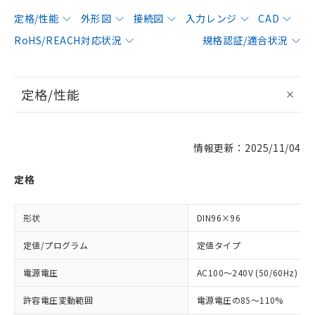
定格/性能
外形図
接続図
入力レンジ
CAD
RoHS/REACH対応状況
規格認証/適合状況
定格/性能
情報更新：2025/11/04
定格
形状
DIN96×96
定値/プログラム
定値タイプ
電源電圧
AC100～240V (50/60Hz)
許容電圧変動範囲
電源電圧の85～110%