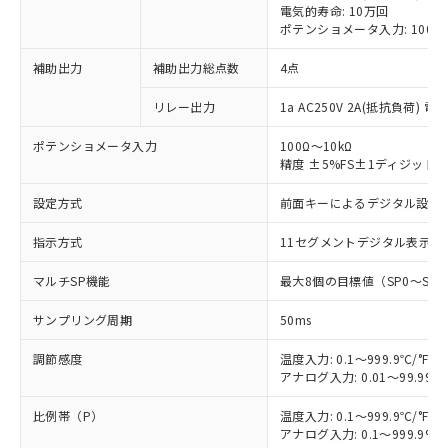
電気的寿命: 10万回
ポテンショメータ入力: 100Ω～
補助出力
補助出力総点数
4点
リレー出力
1a AC250V 2A(抵抗負荷) 電
ポテンショメータ入力
100Ω～10kΩ
精度 ±5%FS±1ディジット
設定方式
前面キーによるデジタル設定
指示方式
11セグメントデジタル表示お
マルチSP機能
最大8個の目標値（SP0～S
サンプリング周期
50ms
調節感度
温度入力: 0.1～999.9℃/°F（
アナログ入力: 0.01～99.99%
比例帯（P）
温度入力: 0.1～999.9℃/°F（
アナログ入力: 0.1～999.9%F