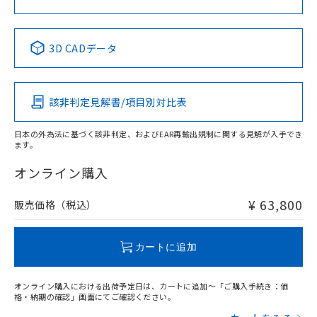
Yes
No
No
No
中国 RoHS表
※1 ※2
3D CADデータ
この製品の規格認証/適合状況ページへ
Pb
Hg
Cd
Cr(VI)
その他の認証はこちらのページからご検索ください
該非判定見解書/項目別対比表
X
O
O
O
日本の外為法に基づく該非判定、およびEAR再輸出規制に関する見解が入手でき
ます。
"対応済み"や非含有の記載がされた商品であっても、流通
在庫等で未対応品が混在する可能性があります。
オンライン購入
非含有品が必要な際は、弊社営業部門もしくは販売店へお
問い合わせください。
¥ 63,800
販売価格（税込）
この製品のRoHS/REACH対応状況ページへ
カートに追加
オンライン購入における出荷予定日は、カートに追加～「ご購入手続き：価
格・納期の確認」画面にてご確認ください。