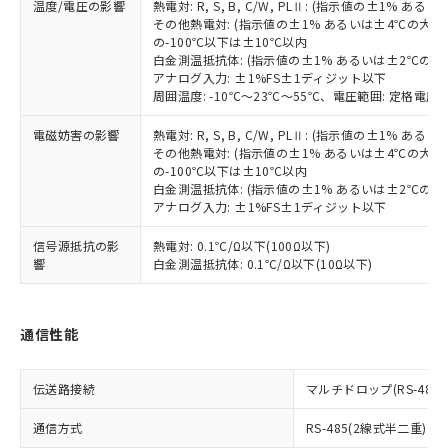
準値以下であることを示します。
温度/電圧の影響
熱電対: R, S, B, C/W, PLⅡ: (指示値の±1%
該第三者に通知します。また当社は、
示しないようお願いします。
その他熱電対: (指示値の±1% あるいは±4℃の大
部品在庫の切り替え状況などにより、予定
「10」：通常の使用状況下において有害物
販売先および販売に係わる関係者が違
マイパーツ機能（部品リスト作成サー
空
受注生産機種、また在庫状況の
の-100℃以下は±10℃以内
月が前後することがあります。
質が外部に漏えいし、環境に深刻な影響を
法に輸出するおそれがある場合は、取
ビス）をご利用いただくには、I-Web
白
情報を公開していない機種
白金測温抵抗体: (指示値の±1% あるいは±2℃の
及ぼさない年数を意味します。
り引きをいたしません。
メンバーズにご登録されている必要が
アナログ入力: ±1%FS±1ディジット以下
「－」：未確認です。当社販売部門へお問
周囲温度: -10℃～23℃～55℃、電圧範囲: 定格電圧の
あります。
い合わせください。
お客様が当ウェブサイト上で当社にご
※3 非含有証明書ダウンロード
電磁妨害の影響
熱電対: R, S, B, C/W, PLⅡ: (指示値の±1%
登録された部品リストについて、当社
その他熱電対: (指示値の±1% あるいは±4℃の大
および当社の共同利用者が、当社の製
の-100℃以下は±10℃以内
下記の非含有証明書をダウンロードするこ
品・サービスに関するお客様との取
白金測温抵抗体: (指示値の±1% あるいは±2℃の
とができます。
合意する
キャンセル
引・商談に必要な範囲で利用すること
アナログ入力: ±1%FS±1ディジット以下
をご了承ください。
EU RoHS指令（10物質）の非含有証明書
※当社の共同利用者とは、
"個人情報
信号源抵抗の影
熱電対: 0.1℃/Ω以下(100Ω以下)
51物質の非含有証明書（当社基準）
響
白金測温抵抗体: 0.1℃/Ω以下(10Ω以下)
の共同利用に関して"
の「1.共同利
※本証明書は発行日時点で非含有を証明す
用者の範囲」に記載されている法人を
るもので、過去に遡って非含有を証明する
指します。
ものではありません。
通信性能
また、RoHS指令のフタル酸エステル類４
物質の対応では、対応完了までの期間は出
荷製品に未対応品が混在することから備考
伝送路接続
マルチドロップ(RS-485)
欄に対応日を記載しておりました。
既に当社にて対応品への在庫切替を完了
通信方式
RS-485(2線式半二重)
していることから、特段のことがない限