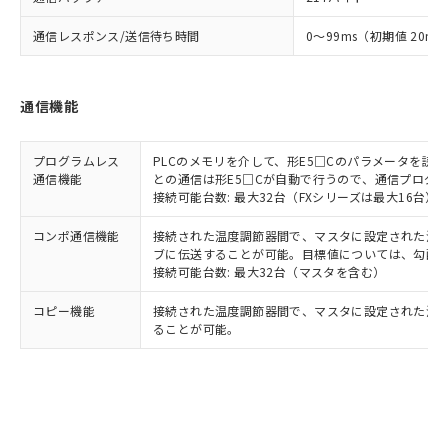
通信レスポンス/送信待ち時間
0～99ms（初期値 20ms
通信機能
プログラムレス
PLCのメモリを介して、形E5□Cのパラメータを読
通信機能
との通信は形E5□Cが自動で行うので、通信プログ
接続可能台数: 最大32台（FXシリーズは最大16台）
コンポ通信機能
接続された温度調節器間で、マスタに設定された温度調
ブに伝送することが可能。目標値については、勾配
接続可能台数: 最大32台（マスタを含む）
コピー機能
接続された温度調節器間で、マスタに設定された温
ることが可能。