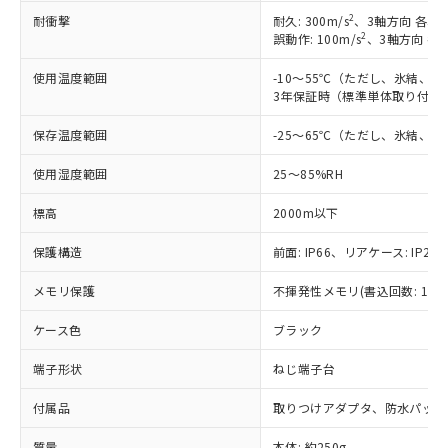
2
耐衝撃
耐久: 300m/s
、3軸方向 各3回
2
誤動作: 100m/s
、3軸方向 各
使用温度範囲
-10～55℃（ただし、氷結、
3年保証時（標準単体取り付け）
保存温度範囲
-25～65℃（ただし、氷結、
使用湿度範囲
25～85%RH
※1 対応状況
標高
2000m以下
対応済み：EU RoHS指令（10物質）の
保護構造
前面: IP66、リアケース: IP20、
非含有に対応した製品が提供可能な商品で
す。
メモリ保護
不揮発性メモリ(書込回数: 100
対応予定：EU RoHS指令（10物質）の非含
ご利用条件
ケース色
ブラック
有に対応した製品に切り替える予定のある
商品です。
端子形状
ねじ端子台
対応予定なし：EU RoHS指令（10物質）の
以下の条件をお読みいただき、同意のうえ
非含有に非対応の商品で、対応品を出す予
付属品
取りつけアダプタ、防水パッキ
ご利用ください。
定はありません。
調査・確認中：EU RoHS指令（10物質）の
質量
本体: 約250g