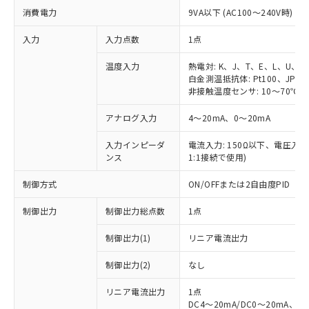
消費電力
9VA以下 (AC100～240V時)
入力
入力点数
1点
温度入力
熱電対: K、J、T、E、L、U、N
白金測温抵抗体: Pt100、JPt10
非接触温度センサ: 10～70℃、6
アナログ入力
4～20mA、0～20mA
入力インピーダ
電流入力: 150Ω以下、電圧入力:
ンス
1:1接続で使用)
制御方式
ON/OFFまたは2自由度PID
制御出力
制御出力総点数
1点
制御出力(1)
リニア電流出力
制御出力(2)
なし
リニア電流出力
1点
DC4～20mA/DC0～20mA、負