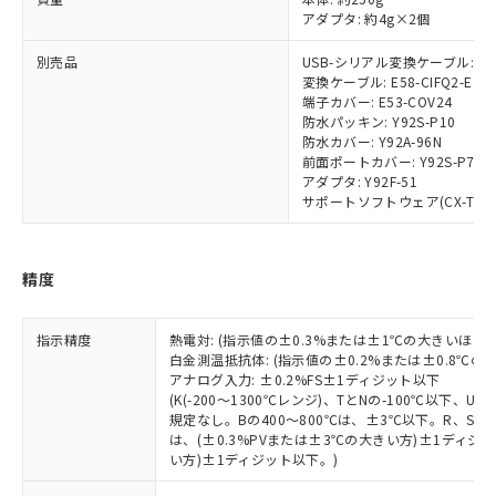
本サービスは、当社制御機器事業取扱
※1 中国RoHS○×表
非含有の対応状況を調査中または確認中の
アダプタ: 約4g×2個
商品の当社在庫状況および標準価格
商品です。
(税抜)を提供させていただくもので
「○」：最大均質材料含有率が中国RoHSの
非該当品：ライセンス料など無形物で、有
別売品
USB-シリアル変換ケーブル: E58
す。
基準値以下であることを示します。
害物質有無と関係のない商品です。
変換ケーブル: E58-CIFQ2-E
当社制御機器事業取扱商品の中には、
「×」：最大均質材料含有率が中国RoHSの
端子カバー: E53-COV24
仕入先様の事情により、非含有部品として
本サービスの対象外となる商品もある
防水パッキン: Y92S-P10
基準値を超えていることを示します。
いたものが、含有品と判明した場合などや
当社は、これら貴社製品のうち、外国
ことをご了承ください。
防水カバー: Y92A-96N
「－」：未確認です。当社販売部門へお問
むを得ず変更することがあります。
為替および外国貿易法に定める商品
在庫状況および標準価格照会結果は、
前面ポートカバー: Y92S-P7
い合わせください。
（以下｢規制貨物等」という）を輸出
アダプタ: Y92F-51
記載している更新日時点での社内デー
*EU RoHS指令（10物質）：
または国外への提供する場合は、日本
サポートソフトウェア(CX-Thermo)
記
タに基づき作成されるものであり、閲
説明
鉛(Pb) 1000ppm以下、 水銀(Hg) 1000ppm以下、 カド
*中国RoHS10物質の基準値 (GB/T26572)：
国政府の輸出許可(または役務取引許
号
覧された時点での実際の在庫および標
ミウム(Cd) 100ppm以下、
Pb(鉛) :1000ppm、 Hg(水銀) : 1000ppm、 Cd(カドミウ
可)を取得するなどの必要な手続きを
六価クロム(Cr(Ⅵ)) 1000ppm以下、ポリ臭化ビフェニル
ム) : 100ppm、
準価格とは異なる場合があることをご
類(PBB) 1000ppm以下、ポリ臭化ジフェニルエーテル類
Cr(Ⅵ)(六価クロム) : 1000ppm、 PBBs(ポリ臭化ビフェ
とります。
精度
了承ください。
(PBDE) 1000ppm以下、フタル酸ビス(2-エチルヘキシ
○
一定数以上の在庫あり
ニル類) : 1000ppm、 PBDEs(ポリ臭化ジフェニルエーテ
当社は規制貨物を破棄する場合は、完
ル) (DEHP)(別名：DOP) 1000ppm以下、フタル酸ブチ
正式な納期状況および標準価格はお客
ル類) : 1000ppm、
ルベンジル（BBP） 1000ppm以下、フタル酸ジブチル
全に破砕するなど、違法に輸出されな
DBP(フタル酸ジブチル) : 1000ppm、 DIBP(フタル酸ジ
様のお取引先、またはお客様担当のオ
（DBP） 1000ppm以下、フタル酸ジイソブチル
イソブチル) : 1000ppm、 BBP(フタル酸ブチルベンジ
△
一定数には満たないが在庫あり
指示精度
熱電対: (指示値の±0.3%または±1℃の大きいほう
いよう必要な手段を講じます。
ムロン制御機器販売店・当社販売員に
(DIBP) 1000ppm以下
ル) : 1000ppm、
白金測温抵抗体: (指示値の±0.2%または±0.8℃
当社は貴社製品を、核兵器、ミサイ
但し、RoHS指令で産業用監視および制御機器に対する
DEHP(フタル酸ビス(2-エチルヘキシル)) : 1000ppm
ご相談ください。
アナログ入力: ±0.2%FS±1ディジット以下
適用除外項目は除く。
ル、化学兵器、生物兵器またはその他
－
在庫なし(最新の在庫状況につ
オムロン制御機器販売店や当社販売拠
フタル酸エステル類の４物質については閾値を超える意
(K(-200～1300℃レンジ)、TとNの-100℃以下、
武器並びにこれらの製造装置等に一切
いては、お客様のお取引先、ま
図的な使用がないことを確認しています。
点は「
販売ネットワーク
」をご確認
規定なし。Bの400～800℃は、±3℃以下。R、S の
※2 環境保護使用期限
使用いたしません。
たはお客様担当のオムロン制御
は、(±0.3%PVまたは±3℃の大きい方)±1ディジッ
ください。
当社は、貴社製品を第三者に販売する
い方)±1ディジット以下。)
機器販売店・当社販売員にご確
在庫状況および標準価格結果を当社の
※2 対応予定月
「ｅ」：有害物質（10物質）のすべてが基
場合は、上記1、2および3の内容を当
認ください)
事前の承諾なく第三者に漏洩または開