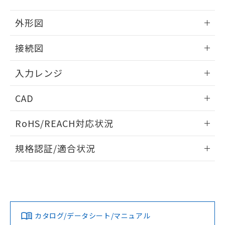
外形図
情報更新：2025/11/04
接続図
情報更新：2025/11/04
入力レンジ
情報更新：2025/11/04
CAD
ログイン/会員登録いただくと、CADデータをダウンロー
RoHS/REACH対応状況
ドすることができます。
情報更新：2026/7/29
規格認証/適合状況
ログイン/会員登録
EU RoHS
注意事項・凡例
UL認証
CSA認証
CEマーキング
Yes
Yes
Yes
対応状況
対応予定月
※1
※2
ダウンロードデータをご利用いただく前に、以下を必ずお読
みください。
カタログ/データシート/マニュアル
対応済み
ソフトウェアの使用条件