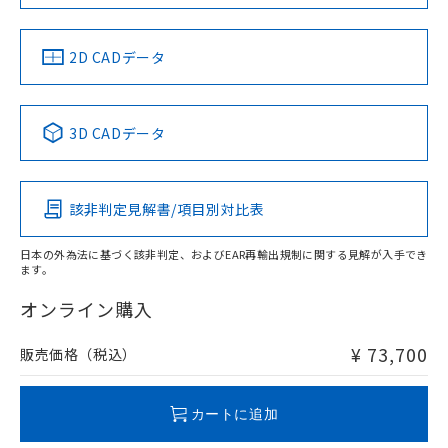
LR型式承認
DNV型式承認
BV型式承認
KR型式承
（イギリス
（ノルウェー
（フランス
（韓国
船舶規格）
船舶規格）
船舶規格）
船舶規格
中国 RoHS
注意事項・凡例
2D CADデータ
Yes
No
No
No
中国 RoHS表
※1 ※2
3D CADデータ
この製品の規格認証/適合状況ページへ
Pb
Hg
Cd
Cr(VI)
その他の認証はこちらのページからご検索ください
該非判定見解書/項目別対比表
X
O
O
O
日本の外為法に基づく該非判定、およびEAR再輸出規制に関する見解が入手でき
ます。
"対応済み"や非含有の記載がされた商品であっても、流通
在庫等で未対応品が混在する可能性があります。
オンライン購入
非含有品が必要な際は、弊社営業部門もしくは販売店へお
問い合わせください。
¥ 73,700
販売価格（税込）
この製品のRoHS/REACH対応状況ページへ
カートに追加