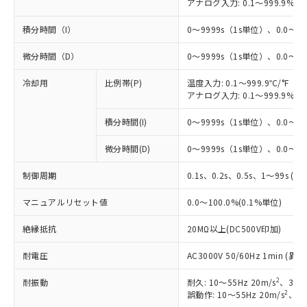
アナログ入力: 0.1～999.9%F
積分時間（I）
0～9999s（1s単位）、0.0～99
微分時間（D）
0～9999s（1s単位）、0.0～99
冷却用
比例帯(P)
温度入力: 0.1～999.9℃/°F（0
アナログ入力: 0.1～999.9%F
積分時間(I)
0～9999s（1s単位）、0.0～99
微分時間(D)
0～9999s（1s単位）、0.0～99
制御周期
0.1s、0.2s、0.5s、1～99s (1
マニュアルリセット値
0.0～100.0%(0.1%単位)
絶縁抵抗
20MΩ以上(DC500V印加)
耐電圧
AC3000V 50/60Hz 1min 
2
耐振動
耐久: 10～55Hz 20m/s
、3軸方
2
誤動作: 10～55Hz 20m/s
、3軸