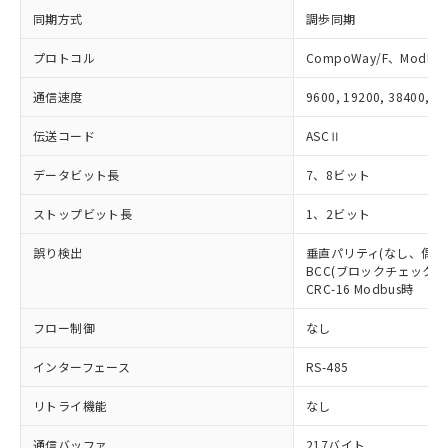
同期方式
り、2022年1月12日より割愛しておりま
調歩同期
す。
プロトコル
CompoWay/F、Modbus
通信速度
9600, 19200, 38400, 5
伝送コード
ASCⅡ
データビット長
7、8ビット
ストップビット長
1、2ビット
誤り検出
垂直パリティ(なし、偶数
BCC(ブロックチェックキャ
CRC-16 Modbus時
フロー制御
なし
インターフェース
RS-485
リトライ機能
なし
通信バッファ
217バイト