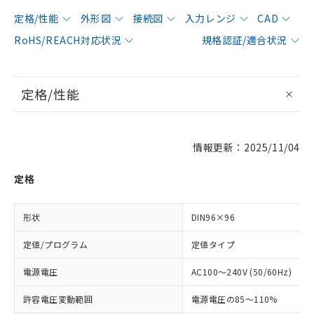
定格/性能
外形図
接続図
入力レンジ
CAD
RoHS/REACH対応状況
規格認証/適合状況
定格/性能
情報更新：2025/11/04
定格
形状
DIN96×96
定値/プログラム
定値タイプ
電源電圧
AC100～240V (50/60Hz)
許容電圧変動範囲
電源電圧の85～110%