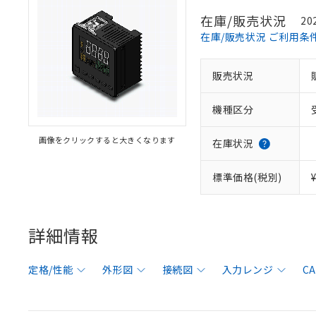
在庫/販売状況
20
在庫/販売状況 ご利用条
販売状況
機種区分
画像をクリックすると大きくなります
在庫状況
標準価格(税別)
詳細情報
定格/性能
外形図
接続図
入力レンジ
C