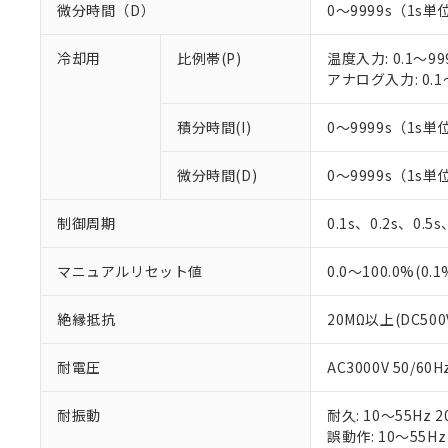
微分時間（D）
0～9999s（1s単位
冷却用
比例帯(P)
温度入力: 0.1～99
アナログ入力: 0.1
積分時間(I)
0～9999s（1s単位
微分時間(D)
0～9999s（1s単位
制御周期
0.1s、0.2s、0.5
マニュアルリセット値
0.0～100.0%(0.
絶縁抵抗
20MΩ以上(DC50
耐電圧
AC3000V 50/6
耐振動
耐久: 10～55Hz 2
誤動作: 10～55Hz