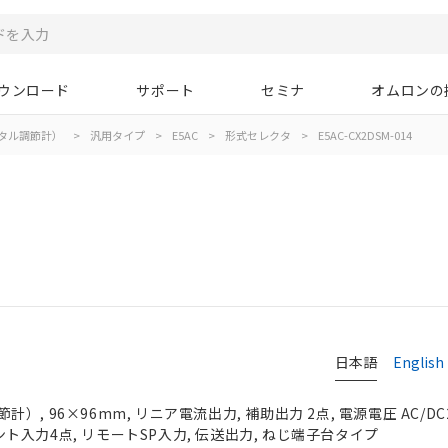
ウンロード
サポート
セミナ
オムロンの
タル調節計）
>
汎用タイプ
>
E5AC
>
形式セレクタ
>
E5AC-CX2DSM-014
日本語
English
, 96×96mm, リニア電流出力, 補助出力 2点, 電源電圧 AC/DC2
イベント入力4点, リモートSP入力, 伝送出力, ねじ端子台タイプ