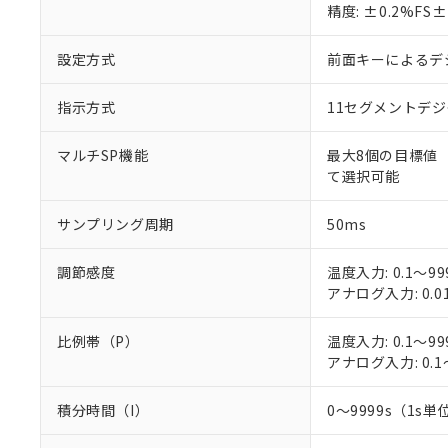
○
一定数以
DBP(フタル酸ジブチル) :
精度: ±0.2%F
い。
当社は貴社製
DEHP(フタル酸ビス(2-エ
正式な納期状
置等に一切使
当社販売員に
※2 対応予定月
△
一定数に
当社は、貴社
設定方式
前面キーによるデ
オムロン制御
また当社は、
※2 環境保護使
在庫状況およ
部品在庫の切り替
たしません。
－
在庫なし
指示方式
11セグメントデ
す。
「ｅ」：有害物質
機器販売
マイパーツ機
「10」：通常の
マルチSP機能
最大8個の目標値
ている必要が
味します。
空
受注生産
て選択可能
お客様が当ウ
※3 非含有証明
「－」：未確認で
白
が、当社の製
さい。
サンプリング周期
50ms
下記の非含有証明
※当社の共同
いる法人を指
EU RoHS指令（
調節感度
温度入力: 0.1～99
51物質の非含有証
アナログ入力: 0.0
※本証明書は発行
また、RoHS指
比例帯（P）
温度入力: 0.1～99
混在することから
アナログ入力: 0.1
既に当社にて対応
り割愛しておりま
積分時間（I）
0～9999s（1s単位