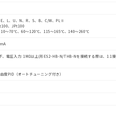
、E、L、U、N、R、S、B、C/W、PLⅡ
100、JPt100
10～70℃、60～120℃、115～165℃、140～260℃
0mA
以下、電圧入力: 1MΩ以上(形ES2-HB-N/THB-Nを接続する際は、1:1
2自由度PID（オートチューニング付き）