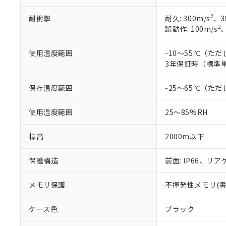
2
耐衝撃
耐久: 300m/s
、3
2
誤動作: 100m/s
使用温度範囲
-10～55℃（た
3年保証時（標準単
保存温度範囲
-25～65℃（た
使用湿度範囲
25～85%RH
標高
2000m以下
保護構造
前面: IP66、リアケ
メモリ保護
不揮発性メモリ(書込
ケース色
ブラック