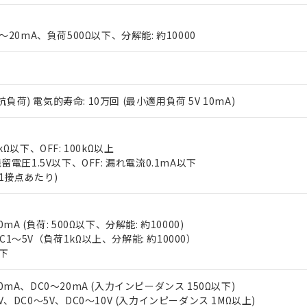
0～20mA、負荷500Ω以下、分解能: 約10000
(抵抗負荷) 電気的寿命: 10万回 (最小適用負荷 5V 10mA)
 RoHS指令（10物質）の非含有に対応した製品が提供可能な商品です
oHS指令（10物質）の非含有に対応した製品に切り替える予定のある
kΩ以下、OFF: 100kΩ以上
 RoHS指令（10物質）の非含有に非対応の商品で、対応品を出す予
残留電圧1.5V以下、OFF: 漏れ電流0.1mA以下
 RoHS指令（10物質）の非含有の対応状況を調査中または確認中の
(1接点あたり)
ンス料など無形物で、有害物質有無と関係のない商品です。
○×表
より、非含有部品としていたものが、含有品と判明した場合などやむ
みいただき、同意のうえご利用ください。
mA (負荷: 500Ω以下、分解能: 約10000)
材料含有率が中国RoHSの基準値以下であることを示します。
C1～5V（負荷1kΩ以上、分解能: 約10000）
材料含有率が中国RoHSの基準値を超えていることを示します。
、当社制御機器事業取扱商品の当社在庫状況および標準価格(税抜)
ら貴社製品のうち、外国為替および外国貿易法に定める商品（以下｢
質）：
以下
す。当社販売部門へお問い合わせください。
 水銀(Hg) 1000ppm以下、 カドミウム(Cd) 100ppm以下、
たは国外への提供する場合は、日本国政府の輸出許可(または役務取
000ppm以下、ポリ臭化ビフェニル類(PBB) 1000ppm以下、ポリ臭化ジフェニルエーテル類(P
事業取扱商品の中には、本サービスの対象外となる商品もあること
手続きをとります。
キシル) (DEHP)(別名：DOP) 1000ppm以下、フタル酸ブチルベンジル（BBP） 100
(GB/T26572)：
20mA、DC0～20mA (入力インピーダンス 150Ω以下)
以下、フタル酸ジイソブチル (DIBP) 1000ppm以下
び標準価格照会結果は、記載している更新日時点での社内データに
物を破棄する場合は、完全に破砕するなど、違法に輸出されないよ
(水銀) : 1000ppm、 Cd(カドミウム) : 100ppm、
業用監視および制御機器に対する適用除外項目は除く。
V、DC0～5V、DC0～10V (入力インピーダンス 1MΩ以上)
覧された時点での実際の在庫および標準価格とは異なる場合がある
1000ppm、 PBBs(ポリ臭化ビフェニル類) : 1000ppm、 PBDEs(ポリ臭化ジフェニルエーテル類
物質については閾値を超える意図的な使用がないことを確認しています。