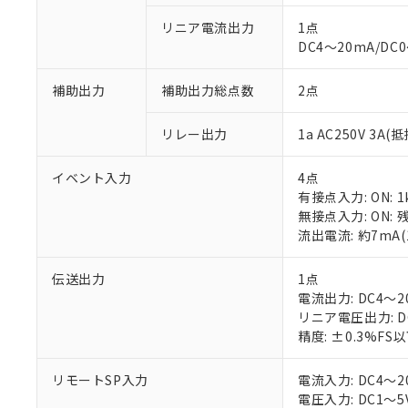
リニア電流出力
1点
DC4～20mA/DC
補助出力
補助出力総点数
2点
※1 対応状況
リレー出力
1a AC250V 3A
対応済み：EU
イベント入力
4点
対応予定：EU R
有接点入力: ON: 1
対応予定なし：EU
無接点入力: ON: 
調査・確認中：EU
ご利用条件
流出電流: 約7mA
非該当品：ライセ
※1 中国RoHS
仕入先様の事情に
伝送出力
1点
があります。
以下の条件をお読
電流出力: DC4～20
「○」：最大均質
リニア電圧出力: D
「×」：最大均質
本サービスは
当社は、これ
*EU RoHS指令（10物
精度: ±0.3%FS
「－」：未確認で
鉛(Pb) 1000ppm以下、
くものです。
う）を輸出ま
記
説明
六価クロム(Cr(Ⅵ)) 1
当社制御機器
などの必要な
フタル酸ビス(2-エチルヘ
号
*中国RoHS10物質の基準値 
リモートSP入力
電流入力: DC4～
ル（DBP） 1000ppm
在庫状況およ
当社は規制貨
Pb(鉛) :1000ppm、 Hg
但し、RoHS指令で産
電圧入力: DC1～5
のであり、閲
ます。
Cr(Ⅵ)(六価クロム) : 
フタル酸エステル類の４