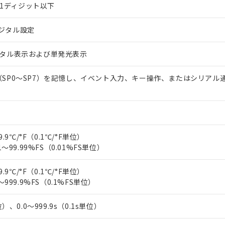
上の在庫あり
 1000ppm、 DIBP(フタル酸ジイソブチル) : 1000ppm、 BBP(フタル酸ブチルベンジル) :
S±1ディジット以下
品を、核兵器、ミサイル、化学兵器、生物兵器またはその他武器並
チルヘキシル)) : 1000ppm
況および標準価格はお客様のお取引先、またはお客様担当のオムロ
用いたしません。
ご相談ください。
は満たないが在庫あり
製品を第三者に販売する場合は、上記1、2および3の内容を当該第
ジタル設定
機器販売店や当社販売拠点は「
販売ネットワーク
」をご確認くだ
販売先および販売に係わる関係者が違法に輸出するおそれがある場
用期限
び標準価格結果を当社の事前の承諾なく第三者に漏洩または開示し
え状況などにより、予定月が前後することがあります。
(最新の在庫状況については、お客様のお取引先、またはお客様担当
ジタル表示および単発光表示
（10物質）のすべてが基準値以下であることを示します。
店・当社販売員にご確認ください)
能（部品リスト作成サービス）をご利用いただくには、I-Webメン
使用状況下において有害物質が外部に漏えいし、環境に深刻な影響を
（SP0～SP7）を記憶し、イベント入力、キー操作、またはシリアル
あります。
機種、また在庫状況の情報を公開していない機種
ェブサイト上で当社にご登録された部品リストについて、当社およ
書ダウンロード
す。当社販売部門へお問い合わせください。
品・サービスに関するお客様との取引・商談に必要な範囲で利用す
合意する
キャンセル
書をダウンロードすることができます。
利用者とは、
"個人情報の共同利用に関して"
の「1.共同利用者の
します。
10物質）の非含有証明書
9.9℃/°F（0.1℃/°F単位）
明書（当社基準）
1～99.99%FS（0.01%FS単位）
日時点で非含有を証明するもので、過去に遡って非含有を証明するも
令のフタル酸エステル類４物質の対応では、対応完了までの期間は出
9.9℃/°F（0.1℃/°F単位）
備考欄に対応日を記載しておりました。
～999.9%FS（0.1%FS単位）
品への在庫切替を完了していることから、特段のことがない限り、20
す。
）、0.0～999.9s（0.1s単位）