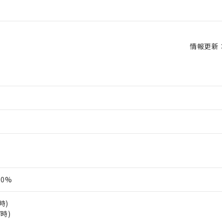
情報更新：2
10%
時)
V時)