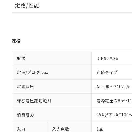
定格/性能
定格
形状
DIN96×96
定値/プログラム
定値タイプ
電源電圧
AC100～240V (50
許容電圧変動範囲
電源電圧の85～1
消費電力
9VA以下 (AC100
入力
入力点数
1点