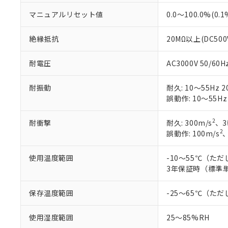
マニュアルリセット値
0.0～100.0%(0.
絶縁抵抗
20MΩ以上(DC50
耐電圧
AC3000V 50/6
耐振動
耐久: 10～55Hz 2
誤動作: 10～55Hz
2
耐衝撃
耐久: 300m/s
、3
2
誤動作: 100m/s
使用温度範囲
-10～55℃（た
3年保証時（標準単
保存温度範囲
-25～65℃（た
使用湿度範囲
25～85%RH