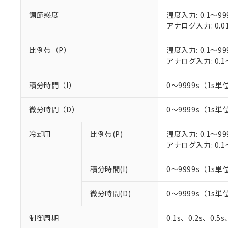
○
一定数以
DBP(フタル酸ジブチル) :
い。
当社は貴社製
DEHP(フタル酸ビス(2-エ
調節感度
温度入力: 0.1～99
正式な納期状
置等に一切使
アナログ入力: 0.0
当社販売員に
※2 対応予定月
△
一定数に
当社は、貴社
オムロン制御
また当社は、
※2 環境保護使
在庫状況およ
比例帯（P）
温度入力: 0.1～99
部品在庫の切り替
たしません。
－
在庫なし
す。
アナログ入力: 0.1
「ｅ」：有害物質
機器販売
マイパーツ機
「10」：通常の
ている必要が
味します。
積分時間（I）
0～9999s（1s単位
空
受注生産
お客様が当ウ
※3 非含有証明
「－」：未確認で
白
が、当社の製
微分時間（D）
0～9999s（1s単位
さい。
下記の非含有証明
※当社の共同
冷却用
比例帯(P)
温度入力: 0.1～99
いる法人を指
EU RoHS指令（
アナログ入力: 0.1
51物質の非含有証
※本証明書は発行
また、RoHS指
積分時間(I)
0～9999s（1s単位
混在することから
既に当社にて対応
微分時間(D)
0～9999s（1s単位
り割愛しておりま
制御周期
0.1s、0.2s、0.5