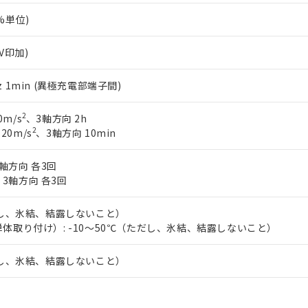
1%単位)
0V印加)
0Hz 1min (異極充電部端子間)
2
0m/s
、3軸方向 2h
2
 20m/s
、3軸方向 10min
軸方向 各3回
、3軸方向 各3回
だし、氷結、結露しないこと）
体取り付け）: -10～50℃（ただし、氷結、結露しないこと）
だし、氷結、結露しないこと）