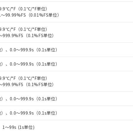
上の在庫あり
 1000ppm、 DIBP(フタル酸ジイソブチル) : 1000ppm、 BBP(フタル酸ブチルベンジル) :
品を、核兵器、ミサイル、化学兵器、生物兵器またはその他武器並
チルヘキシル)) : 1000ppm
9.9℃/°F（0.1℃/°F単位）
況および標準価格はお客様のお取引先、またはお客様担当のオムロ
用いたしません。
1～99.99%FS（0.01%FS単位）
ご相談ください。
は満たないが在庫あり
製品を第三者に販売する場合は、上記1、2および3の内容を当該第
機器販売店や当社販売拠点は「
販売ネットワーク
」をご確認くだ
販売先および販売に係わる関係者が違法に輸出するおそれがある場
用期限
び標準価格結果を当社の事前の承諾なく第三者に漏洩または開示し
9.9℃/°F（0.1℃/°F単位）
え状況などにより、予定月が前後することがあります。
(最新の在庫状況については、お客様のお取引先、またはお客様担当
～999.9%FS（0.1%FS単位）
（10物質）のすべてが基準値以下であることを示します。
店・当社販売員にご確認ください)
能（部品リスト作成サービス）をご利用いただくには、I-Webメン
使用状況下において有害物質が外部に漏えいし、環境に深刻な影響を
あります。
）、0.0～999.9s（0.1s単位）
機種、また在庫状況の情報を公開していない機種
ェブサイト上で当社にご登録された部品リストについて、当社およ
書ダウンロード
す。当社販売部門へお問い合わせください。
品・サービスに関するお客様との取引・商談に必要な範囲で利用す
合意する
キャンセル
）、0.0～999.9s（0.1s単位）
書をダウンロードすることができます。
利用者とは、
"個人情報の共同利用に関して"
の「1.共同利用者の
9.9℃/°F（0.1℃/°F単位）
します。
10物質）の非含有証明書
～999.9%FS（0.1%FS単位）
明書（当社基準）
日時点で非含有を証明するもので、過去に遡って非含有を証明するも
令のフタル酸エステル類４物質の対応では、対応完了までの期間は出
）、0.0～999.9s（0.1s単位）
備考欄に対応日を記載しておりました。
品への在庫切替を完了していることから、特段のことがない限り、20
）、0.0～999.9s（0.1s単位）
す。
s、1～99s (1s単位)