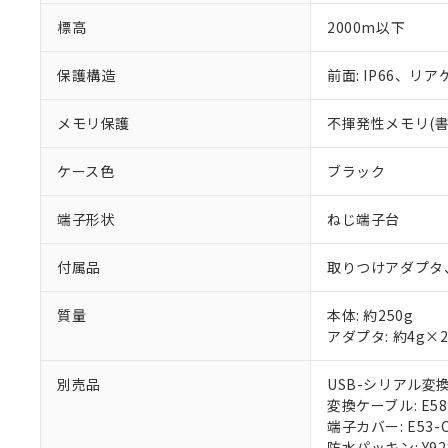
標高
2000m以下
保護構造
前面: IP66、リアケ
メモリ保護
不揮発性メモリ(書込
ケース色
ブラック
端子形状
ねじ端子台
付属品
取りつけアダプタ
質量
本体: 約250g
アダプタ: 約4g×
別売品
USB-シリアル変換ケ
変換ケーブル: E58-
端子カバー: E53-C
防水パッキン: Y92