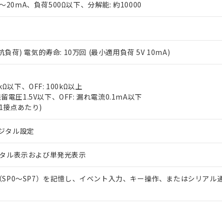
0～20mA、負荷500Ω以下、分解能: 約10000
(抵抗負荷) 電気的寿命: 10万回 (最小適用負荷 5V 10mA)
kΩ以下、OFF: 100kΩ以上
 RoHS指令（10物質）の非含有に対応した製品が提供可能な商品です
残留電圧1.5V以下、OFF: 漏れ電流0.1mA以下
oHS指令（10物質）の非含有に対応した製品に切り替える予定のある
(1接点あたり)
 RoHS指令（10物質）の非含有に非対応の商品で、対応品を出す予
 RoHS指令（10物質）の非含有の対応状況を調査中または確認中の
ジタル設定
ンス料など無形物で、有害物質有無と関係のない商品です。
○×表
より、非含有部品としていたものが、含有品と判明した場合などやむ
ジタル表示および単発光表示
みいただき、同意のうえご利用ください。
材料含有率が中国RoHSの基準値以下であることを示します。
材料含有率が中国RoHSの基準値を超えていることを示します。
、当社制御機器事業取扱商品の当社在庫状況および標準価格(税抜)
ら貴社製品のうち、外国為替および外国貿易法に定める商品（以下｢
質）：
（SP0～SP7）を記憶し、イベント入力、キー操作、またはシリアル
す。当社販売部門へお問い合わせください。
 水銀(Hg) 1000ppm以下、 カドミウム(Cd) 100ppm以下、
たは国外への提供する場合は、日本国政府の輸出許可(または役務取
000ppm以下、ポリ臭化ビフェニル類(PBB) 1000ppm以下、ポリ臭化ジフェニルエーテル類(P
事業取扱商品の中には、本サービスの対象外となる商品もあること
手続きをとります。
キシル) (DEHP)(別名：DOP) 1000ppm以下、フタル酸ブチルベンジル（BBP） 100
(GB/T26572)：
以下、フタル酸ジイソブチル (DIBP) 1000ppm以下
び標準価格照会結果は、記載している更新日時点での社内データに
物を破棄する場合は、完全に破砕するなど、違法に輸出されないよ
(水銀) : 1000ppm、 Cd(カドミウム) : 100ppm、
業用監視および制御機器に対する適用除外項目は除く。
覧された時点での実際の在庫および標準価格とは異なる場合がある
1000ppm、 PBBs(ポリ臭化ビフェニル類) : 1000ppm、 PBDEs(ポリ臭化ジフェニルエーテル類
物質については閾値を超える意図的な使用がないことを確認しています。