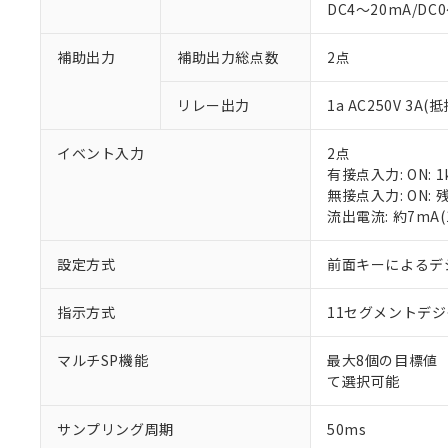
DC4～20mA/DC
補助出力
補助出力総点数
2点
リレー出力
1a AC250V 3A
※1 対応状況
イベント入力
2点
有接点入力: ON: 1
対応済み：EU
無接点入力: ON: 
対応予定：EU R
流出電流: 約7mA
対応予定なし：EU
調査・確認中：EU
ご利用条件
設定方式
前面キーによるデ
非該当品：ライセ
※1 中国RoHS
仕入先様の事情に
指示方式
11セグメントデ
があります。
以下の条件をお読
「○」：最大均質
「×」：最大均質
本サービスは
当社は、これ
*EU RoHS指令（10物
マルチSP機能
最大8個の目標値
「－」：未確認で
鉛(Pb) 1000ppm以下、
くものです。
う）を輸出ま
て選択可能
記
説明
六価クロム(Cr(Ⅵ)) 1
当社制御機器
などの必要な
フタル酸ビス(2-エチルヘ
号
*中国RoHS10物質の基準値 
ル（DBP） 1000ppm
在庫状況およ
当社は規制貨
サンプリング周期
Pb(鉛) :1000ppm、 Hg
50ms
但し、RoHS指令で産
のであり、閲
ます。
Cr(Ⅵ)(六価クロム) : 
フタル酸エステル類の４