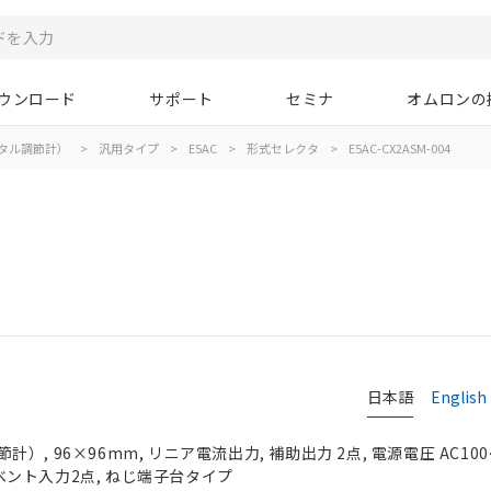
ウンロード
サポート
セミナ
オムロンの
タル調節計）
>
汎用タイプ
>
E5AC
>
形式セレクタ
>
E5AC-CX2ASM-004
日本語
English
, 96×96mm, リニア電流出力, 補助出力 2点, 電源電圧 AC100～
 イベント入力2点, ねじ端子台タイプ