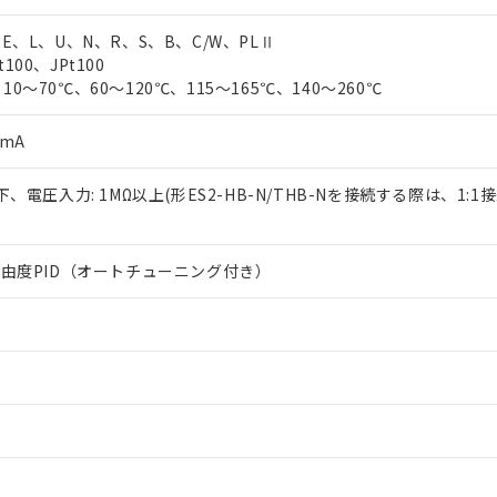
、E、L、U、N、R、S、B、C/W、PLⅡ
100、JPt100
10～70℃、60～120℃、115～165℃、140～260℃
0mA
以下、電圧入力: 1MΩ以上(形ES2-HB-N/THB-Nを接続する際は、1:1
2自由度PID（オートチューニング付き）