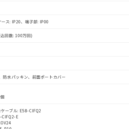
ース: IP20、端子部: IP00
回数: 100万回)
、防水パッキン、前面ポートカバー
2個
ーブル: E58-CIFQ2
CIFQ2-E
OV24
S-P10