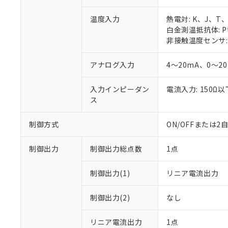
温度入力
熱電対: K、J、T
白金測温抵抗体: Pt
非接触温度センサ: 
アナログ入力
4～20mA、0～2
入力インピーダン
電流入力: 150Ω
ス
制御方式
ON/OFFまたは
制御出力
制御出力総点数
1点
制御出力(1)
リニア電流出力
制御出力(2)
なし
リニア電流出力
1点