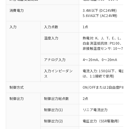
消費電力
3.4W以下 (DC24V時)
5.6VA以下 (AC24V時)
入力
入力点数
1点
温度入力
熱電対: K、J、T、E、L、U
白金測温抵抗体: Pt100、JPt
非接触温度センサ: 10～70℃
アナログ入力
4～20mA、0～20mA
入力インピーダン
電流入力: 150Ω以下、電圧入力
ス
は、1:1接続で使用)
制御方式
ON/OFFまたは2自由度PI
制御出力
制御出力総点数
2点
制御出力(1)
リニア電流出力
制御出力(2)
電圧出力（SSR駆動用）