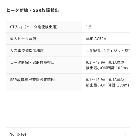
ヒータ断線・SSR故障検出
CT入力（ヒータ電流検出用）
1点
最大ヒータ電流
単相 AC50A
入力電流値指示精度
±5%FS±1ディジット以下
ヒータ断線・SSR故障検出
0.1～49.9A（0.1A単位）
検出最小ON時間: 100ms（制御
SSR故障検出警報設定範囲
0.1～49.9A（0.1A単位）
検出最小OFF時間: 100ms（制
外形図