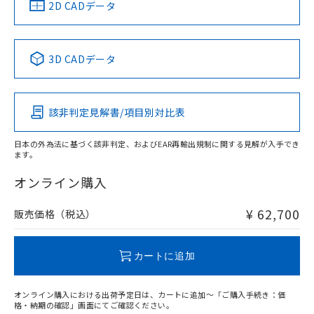
中国 RoHS
注意事項・凡例
2D CADデータ
Yes
No
No
No
中国 RoHS表
※1 ※2
3D CADデータ
この製品の規格認証/適合状況ページへ
Pb
Hg
Cd
Cr(VI)
その他の認証はこちらのページからご検索ください
該非判定見解書/項目別対比表
X
O
O
O
日本の外為法に基づく該非判定、およびEAR再輸出規制に関する見解が入手でき
ます。
"対応済み"や非含有の記載がされた商品であっても、流通
在庫等で未対応品が混在する可能性があります。
オンライン購入
非含有品が必要な際は、弊社営業部門もしくは販売店へお
問い合わせください。
¥ 62,700
販売価格（税込）
この製品のRoHS/REACH対応状況ページへ
カートに追加
オンライン購入における出荷予定日は、カートに追加～「ご購入手続き：価
格・納期の確認」画面にてご確認ください。