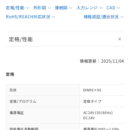
定格/性能
外形図
接続図
入力レンジ
CAD
RoHS/REACH対応状況
規格認証/適合状況
定格/性能
情報更新：2025/11/04
定格
形状
DIN96×96
定値/プログラム
定値タイプ
電源電圧
AC24V (50/60Hz)
DC24V
許容電圧変動範囲
電源電圧の85～110%