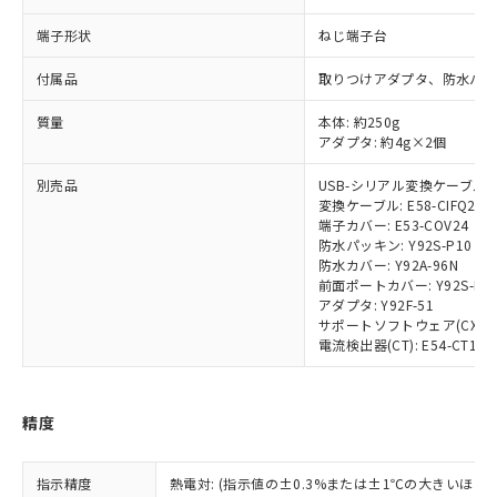
了承ください。
(PBDE) 1000ppm以下、フタル酸ビス(2-エチルヘキシ
○
一定数以上の在庫あり
ニル類) : 1000ppm、 PBDEs(ポリ臭化ジフェニルエーテ
当社は規制貨物を破棄する場合は、完
ル) (DEHP)(別名：DOP) 1000ppm以下、フタル酸ブチ
正式な納期状況および標準価格はお客
ル類) : 1000ppm、
端子形状
ねじ端子台
ルベンジル（BBP） 1000ppm以下、フタル酸ジブチル
全に破砕するなど、違法に輸出されな
DBP(フタル酸ジブチル) : 1000ppm、 DIBP(フタル酸ジ
様のお取引先、またはお客様担当のオ
（DBP） 1000ppm以下、フタル酸ジイソブチル
イソブチル) : 1000ppm、 BBP(フタル酸ブチルベンジ
△
一定数には満たないが在庫あり
いよう必要な手段を講じます。
ムロン制御機器販売店・当社販売員に
(DIBP) 1000ppm以下
ル) : 1000ppm、
付属品
取りつけアダプタ、防水パッ
当社は貴社製品を、核兵器、ミサイ
但し、RoHS指令で産業用監視および制御機器に対する
DEHP(フタル酸ビス(2-エチルヘキシル)) : 1000ppm
ご相談ください。
適用除外項目は除く。
ル、化学兵器、生物兵器またはその他
－
在庫なし(最新の在庫状況につ
オムロン制御機器販売店や当社販売拠
質量
本体: 約250g
フタル酸エステル類の４物質については閾値を超える意
武器並びにこれらの製造装置等に一切
いては、お客様のお取引先、ま
図的な使用がないことを確認しています。
アダプタ: 約4g×2個
点は「
販売ネットワーク
」をご確認
※2 環境保護使用期限
使用いたしません。
たはお客様担当のオムロン制御
ください。
当社は、貴社製品を第三者に販売する
別売品
USB-シリアル変換ケーブル: E5
機器販売店・当社販売員にご確
在庫状況および標準価格結果を当社の
※2 対応予定月
「ｅ」：有害物質（10物質）のすべてが基
変換ケーブル: E58-CIFQ2-E
場合は、上記1、2および3の内容を当
認ください)
事前の承諾なく第三者に漏洩または開
端子カバー: E53-COV24
準値以下であることを示します。
該第三者に通知します。また当社は、
示しないようお願いします。
防水パッキン: Y92S-P10
部品在庫の切り替え状況などにより、予定
「10」：通常の使用状況下において有害物
販売先および販売に係わる関係者が違
マイパーツ機能（部品リスト作成サー
空
受注生産機種、また在庫状況の
防水カバー: Y92A-96N
月が前後することがあります。
質が外部に漏えいし、環境に深刻な影響を
法に輸出するおそれがある場合は、取
ビス）をご利用いただくには、I-Web
前面ポートカバー: Y92S-P7
白
情報を公開していない機種
及ぼさない年数を意味します。
り引きをいたしません。
アダプタ: Y92F-51
メンバーズにご登録されている必要が
「－」：未確認です。当社販売部門へお問
サポートソフトウェア(CX-Therm
あります。
い合わせください。
電流検出器(CT): E54-CT1/E54
お客様が当ウェブサイト上で当社にご
※3 非含有証明書ダウンロード
登録された部品リストについて、当社
および当社の共同利用者が、当社の製
下記の非含有証明書をダウンロードするこ
精度
品・サービスに関するお客様との取
とができます。
合意する
キャンセル
引・商談に必要な範囲で利用すること
をご了承ください。
EU RoHS指令（10物質）の非含有証明書
指示精度
熱電対: (指示値の±0.3%または±1℃の大きいほう
※当社の共同利用者とは、
"個人情報