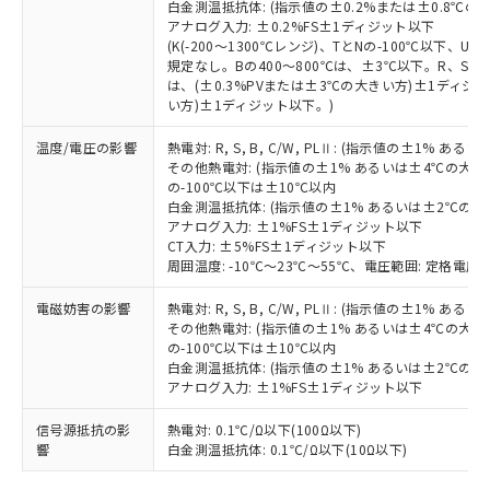
白金測温抵抗体: (指示値の±0.2%または±0.8℃
51物質の非含有証明書（当社基準）
の共同利用に関して"
の「1.共同利
アナログ入力: ±0.2%FS±1ディジット以下
※本証明書は発行日時点で非含有を証明す
用者の範囲」に記載されている法人を
(K(-200～1300℃レンジ)、TとNの-100℃以下、
るもので、過去に遡って非含有を証明する
指します。
規定なし。Bの400～800℃は、±3℃以下。R、S の
ものではありません。
は、(±0.3%PVまたは±3℃の大きい方)±1ディジッ
また、RoHS指令のフタル酸エステル類４
い方)±1ディジット以下。)
物質の対応では、対応完了までの期間は出
荷製品に未対応品が混在することから備考
温度/電圧の影響
熱電対: R, S, B, C/W, PLⅡ: (指示値の±1%
その他熱電対: (指示値の±1% あるいは±4℃の大
欄に対応日を記載しておりました。
の-100℃以下は±10℃以内
既に当社にて対応品への在庫切替を完了
白金測温抵抗体: (指示値の±1% あるいは±2℃の
していることから、特段のことがない限
アナログ入力: ±1%FS±1ディジット以下
り、2022年1月12日より割愛しておりま
CT入力: ±5%FS±1ディジット以下
す。
周囲温度: -10℃～23℃～55℃、電圧範囲: 定格電圧の
電磁妨害の影響
熱電対: R, S, B, C/W, PLⅡ: (指示値の±1%
その他熱電対: (指示値の±1% あるいは±4℃の大
の-100℃以下は±10℃以内
白金測温抵抗体: (指示値の±1% あるいは±2℃の
アナログ入力: ±1%FS±1ディジット以下
信号源抵抗の影
熱電対: 0.1℃/Ω以下(100Ω以下)
響
白金測温抵抗体: 0.1℃/Ω以下(10Ω以下)