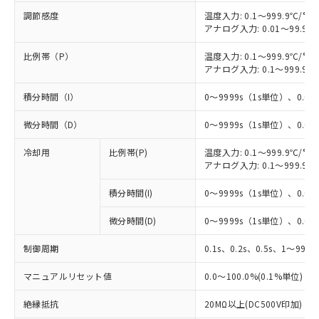
調節感度
温度入力: 0.1～999.9℃/°F
アナログ入力: 0.01～99.99
比例帯（P）
温度入力: 0.1～999.9℃/°F
アナログ入力: 0.1～999.9%
積分時間（I）
0～9999s（1s単位）、0.0～
微分時間（D）
0～9999s（1s単位）、0.0～
冷却用
比例帯(P)
温度入力: 0.1～999.9℃/°F
アナログ入力: 0.1～999.9%
積分時間(I)
0～9999s（1s単位）、0.0～
微分時間(D)
0～9999s（1s単位）、0.0～
制御周期
0.1s、0.2s、0.5s、1～99s 
マニュアルリセット値
0.0～100.0%(0.1%単位)
※1 対応状況
絶縁抵抗
20MΩ以上(DC500V印加)