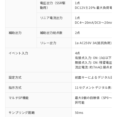
電圧出力（SSR駆
1点
動用）
DC12V±20% 最大負荷電流
リニア電流出力
1点
DC4～20mA/DC0～20mA
補助出力
補助出力総点数
2点
リレー出力
1a AC250V 3A(抵抗負荷) 
イベント入力
4点
有接点入力: ON: 1kΩ以下、OF
無接点入力: ON: 残留電圧1.
流出電流: 約7mA(1接点あた
設定方式
前面キーによるデジタル設
指示方式
11セグメントデジタル表示
マルチSP機能
最大8個の目標値（SP0～
択可能
サンプリング周期
50ms