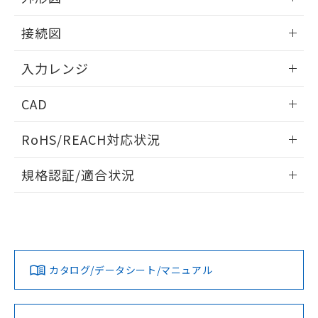
情報更新：2025/11/04
接続図
情報更新：2025/11/04
入力レンジ
情報更新：2025/11/04
CAD
ログイン/会員登録いただくと、CADデータをダウンロー
RoHS/REACH対応状況
ドすることができます。
情報更新：2026/7/29
規格認証/適合状況
ログイン/会員登録
EU RoHS
注意事項・凡例
UL認証
CSA認証
CEマーキング
Yes
Yes
Yes
対応状況
対応予定月
※1
※2
ダウンロードデータをご利用いただく前に、以下を必ずお読
みください。
カタログ/データシート/マニュアル
対応済み
ソフトウェアの使用条件
LR型式承認
DNV型式承認
BV型式承認
KR型式承
（イギリス
（ノルウェー
（フランス
（韓国
船舶規格）
船舶規格）
船舶規格）
船舶規格