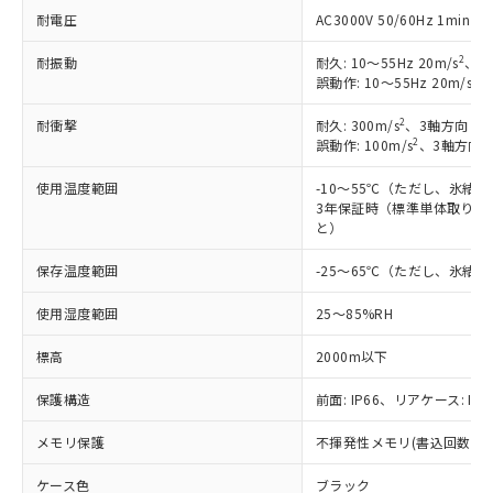
対応済み：EU RoHS指令（10物質）の
耐電圧
AC3000V 50/60Hz 1mi
非含有に対応した製品が提供可能な商品で
す。
2
耐振動
耐久: 10～55Hz 20m/s
、3
対応予定：EU RoHS指令（10物質）の非含
2
誤動作: 10～55Hz 20m/s
、
ご利用条件
有に対応した製品に切り替える予定のある
商品です。
2
耐衝撃
耐久: 300m/s
、3軸方向 各
対応予定なし：EU RoHS指令（10物質）の
2
誤動作: 100m/s
、3軸方向 
以下の条件をお読みいただき、同意のうえ
非含有に非対応の商品で、対応品を出す予
ご利用ください。
定はありません。
使用温度範囲
-10～55℃（ただし、氷結
調査・確認中：EU RoHS指令（10物質）の
3年保証時（標準単体取り付け
本サービスは、当社制御機器事業取扱
※1 中国RoHS○×表
と）
非含有の対応状況を調査中または確認中の
商品の当社在庫状況および標準価格
商品です。
(税抜)を提供させていただくもので
保存温度範囲
-25～65℃（ただし、氷結
「○」：最大均質材料含有率が中国RoHSの
非該当品：ライセンス料など無形物で、有
す。
基準値以下であることを示します。
害物質有無と関係のない商品です。
当社制御機器事業取扱商品の中には、
使用湿度範囲
25～85%RH
「×」：最大均質材料含有率が中国RoHSの
仕入先様の事情により、非含有部品として
本サービスの対象外となる商品もある
基準値を超えていることを示します。
いたものが、含有品と判明した場合などや
当社は、これら貴社製品のうち、外国
標高
2000m以下
ことをご了承ください。
「－」：未確認です。当社販売部門へお問
むを得ず変更することがあります。
為替および外国貿易法に定める商品
在庫状況および標準価格照会結果は、
い合わせください。
（以下｢規制貨物等」という）を輸出
保護構造
前面: IP66、リアケース: IP2
記載している更新日時点での社内デー
*EU RoHS指令（10物質）：
または国外への提供する場合は、日本
記
タに基づき作成されるものであり、閲
説明
鉛(Pb) 1000ppm以下、 水銀(Hg) 1000ppm以下、 カド
*中国RoHS10物質の基準値 (GB/T26572)：
メモリ保護
不揮発性メモリ(書込回数: 10
国政府の輸出許可(または役務取引許
号
覧された時点での実際の在庫および標
ミウム(Cd) 100ppm以下、
Pb(鉛) :1000ppm、 Hg(水銀) : 1000ppm、 Cd(カドミウ
可)を取得するなどの必要な手続きを
六価クロム(Cr(Ⅵ)) 1000ppm以下、ポリ臭化ビフェニル
ム) : 100ppm、
準価格とは異なる場合があることをご
類(PBB) 1000ppm以下、ポリ臭化ジフェニルエーテル類
ケース色
ブラック
Cr(Ⅵ)(六価クロム) : 1000ppm、 PBBs(ポリ臭化ビフェ
とります。