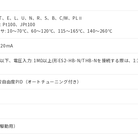
、T、E、L、U、N、R、S、B、C/W、PLⅡ
Pt100、JPt100
 10～70℃、60～120℃、115～165℃、140～260℃
20mA
Ω以下、電圧入力: 1MΩ以上(形ES2-HB-N/THB-Nを接続する際は、1
は2自由度PID（オートチューニング付き）
力
R駆動用）