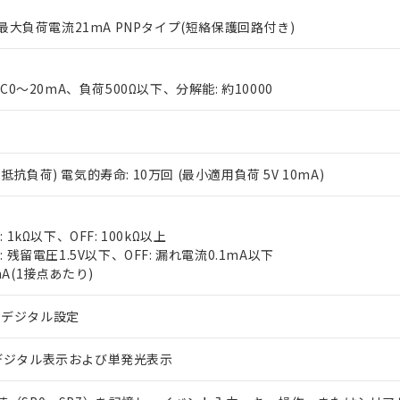
% 最大負荷電流21mA PNPタイプ(短絡保護回路付き)
DC0～20mA、負荷500Ω以下、分解能: 約10000
 RoHS指令（10物質）の非含有に対応した製品が提供可能な商品です
3A(抵抗負荷) 電気的寿命: 10万回 (最小適用負荷 5V 10mA)
oHS指令（10物質）の非含有に対応した製品に切り替える予定のある
 RoHS指令（10物質）の非含有に非対応の商品で、対応品を出す予
 RoHS指令（10物質）の非含有の対応状況を調査中または確認中の
 1kΩ以下、OFF: 100kΩ以上
ンス料など無形物で、有害物質有無と関係のない商品です。
○×表
: 残留電圧1.5V以下、OFF: 漏れ電流0.1mA以下
より、非含有部品としていたものが、含有品と判明した場合などやむ
mA(1接点あたり)
みいただき、同意のうえご利用ください。
材料含有率が中国RoHSの基準値以下であることを示します。
材料含有率が中国RoHSの基準値を超えていることを示します。
るデジタル設定
、当社制御機器事業取扱商品の当社在庫状況および標準価格(税抜)
ら貴社製品のうち、外国為替および外国貿易法に定める商品（以下｢
質）：
す。当社販売部門へお問い合わせください。
 水銀(Hg) 1000ppm以下、 カドミウム(Cd) 100ppm以下、
たは国外への提供する場合は、日本国政府の輸出許可(または役務取
000ppm以下、ポリ臭化ビフェニル類(PBB) 1000ppm以下、ポリ臭化ジフェニルエーテル類(P
事業取扱商品の中には、本サービスの対象外となる商品もあること
手続きをとります。
デジタル表示および単発光表示
キシル) (DEHP)(別名：DOP) 1000ppm以下、フタル酸ブチルベンジル（BBP） 100
(GB/T26572)：
以下、フタル酸ジイソブチル (DIBP) 1000ppm以下
び標準価格照会結果は、記載している更新日時点での社内データに
物を破棄する場合は、完全に破砕するなど、違法に輸出されないよ
(水銀) : 1000ppm、 Cd(カドミウム) : 100ppm、
業用監視および制御機器に対する適用除外項目は除く。
覧された時点での実際の在庫および標準価格とは異なる場合がある
1000ppm、 PBBs(ポリ臭化ビフェニル類) : 1000ppm、 PBDEs(ポリ臭化ジフェニルエーテル類
物質については閾値を超える意図的な使用がないことを確認しています。