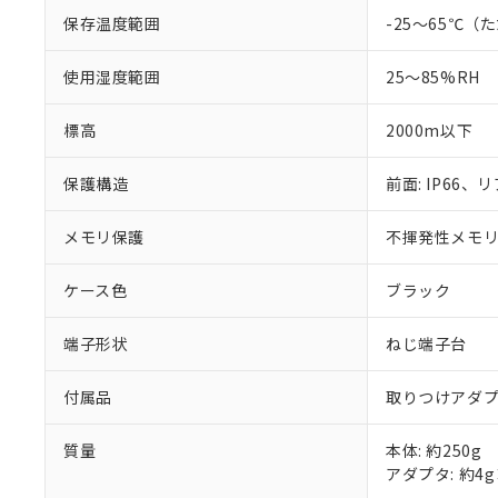
保存温度範囲
-25～65℃
使用湿度範囲
25～85%RH
標高
2000m以下
保護構造
前面: IP66、リ
メモリ保護
不揮発性メモリ(
ケース色
ブラック
端子形状
ねじ端子台
付属品
取りつけアダ
質量
本体: 約250g
アダプタ: 約4