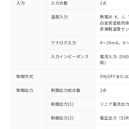
入力
入力点数
1点
温度入力
熱電対: K、J
白金測温抵抗体: 
非接触温度センサ:
アナログ入力
4～20mA、0～
入力インピーダンス
電流入力: 150
用)
制御方式
ON/OFFまた
制御出力
制御出力総点数
2点
制御出力(1)
リニア電流出
制御出力(2)
電圧出力（SS