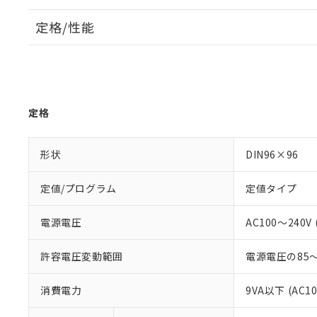
定格/性能
定格
形状
DIN96×96
定値/プログラム
定値タイプ
電源電圧
AC100～240V (
許容電圧変動範囲
電源電圧の85～
消費電力
9VA以下 (AC1