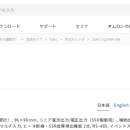
ウンロード
サポート
セミナ
オムロンの
タル調節計）
>
汎用タイプ
>
E5AC
>
形式セレクタ
>
E5AC-CQ2ASM-009
日本語
English
）, 96×96mm, リニア電流出力/電圧出力（SSR駆動用）, 補助出
フルマルチ入力, ヒータ断線・SSR故障検出機能 2点, RS-485, イベント