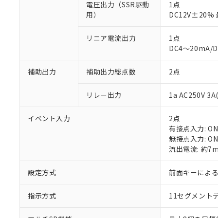
電圧出力（SSR駆動
1点
用）
DC12V±20
リニア電流出力
1点
DC4～20mA/
※1 対応状況
補助出力
補助出力総点数
2点
対応済み：EU
リレー出力
1a AC250V 
対応予定：EU R
対応予定なし：EU
イベント入力
2点
調査・確認中：EU
ご利用条件
有接点入力: ON:
非該当品：ライセ
※1 中国RoHS
無接点入力: ON
仕入先様の事情に
流出電流: 約7
があります。
以下の条件をお読
「○」：最大均質
「×」：最大均質
設定方式
前面キーによ
本サービスは
当社は、これ
*EU RoHS指令（10物
「－」：未確認で
鉛(Pb) 1000ppm以下、
くものです。
う）を輸出ま
記
説明
六価クロム(Cr(Ⅵ)) 1
当社制御機器
などの必要な
指示方式
11セグメント
フタル酸ビス(2-エチルヘ
号
*中国RoHS10物質の基準値 
ル（DBP） 1000ppm
在庫状況およ
当社は規制貨
Pb(鉛) :1000ppm、 Hg
但し、RoHS指令で産
のであり、閲
ます。
Cr(Ⅵ)(六価クロム) : 
フタル酸エステル類の４