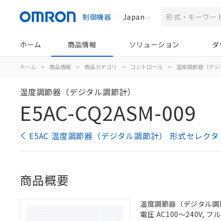
制御機器
Japan
ホーム
商品情報
ソリューション
ダ
ホーム
>
商品情報
>
商品カテゴリ
>
コントロール
>
温度調節器（デジ
温度調節器（デジタル調節計）
E5AC-CQ2ASM-009
E5AC 温度調節器（デジタル調節計） 形式セレクタ
商品概要
温度調節器（デジタル調節計
電圧 AC100～240V, 