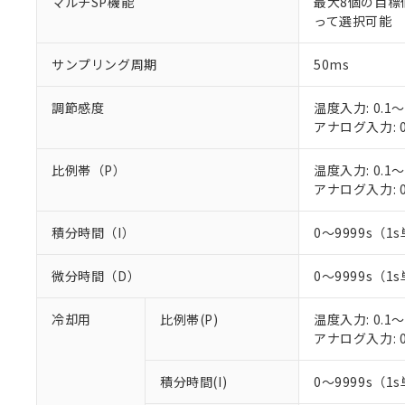
マルチSP機能
最大8個の目標
○
一定数以
DBP(フタル酸ジブチル) :
い。
当社は貴社製
って選択可能
DEHP(フタル酸ビス(2-エ
正式な納期状
置等に一切使
当社販売員に
※2 対応予定月
△
一定数に
当社は、貴社
サンプリング周期
50ms
オムロン制御
また当社は、
※2 環境保護使
在庫状況およ
部品在庫の切り替
たしません。
－
在庫なし
す。
調節感度
温度入力: 0.1～
「ｅ」：有害物質
機器販売
マイパーツ機
アナログ入力: 0
「10」：通常の
ている必要が
味します。
空
受注生産
お客様が当ウ
※3 非含有証明
「－」：未確認で
比例帯（P）
温度入力: 0.1～
白
が、当社の製
アナログ入力: 0
さい。
下記の非含有証明
※当社の共同
積分時間（I）
0～9999s（1s
いる法人を指
EU RoHS指令（
51物質の非含有証
微分時間（D）
0～9999s（1s
※本証明書は発行
また、RoHS指
混在することから
冷却用
比例帯(P)
温度入力: 0.1～
既に当社にて対応
アナログ入力: 0
り割愛しておりま
積分時間(I)
0～9999s（1s