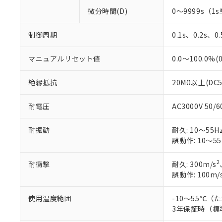
微分時間(D)
0～9999s（1s
制御周期
0.1s、0.2s、0
マニュアルリセット値
0.0～100.0%(
絶縁抵抗
20MΩ以上(DC
耐電圧
AC3000V 50
耐振動
耐久: 10～55Hz
誤動作: 10～55
2
耐衝撃
耐久: 300m/s
誤動作: 100m/
使用温度範囲
-10～55℃
3年保証時（標