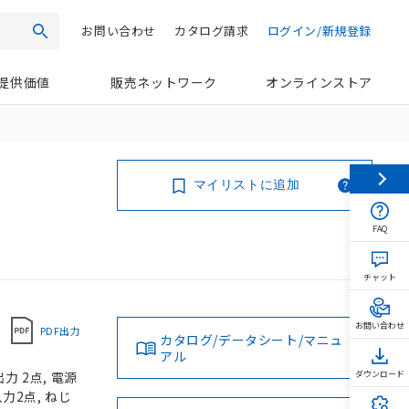
お問い合わせ
カタログ請求
ログイン/新規登録
検索
提供価値
販売ネットワーク
オンラインストア
マイリストに追加
FAQ
チャット
お問い合わせ
PDF出力
カタログ/データシート/マニュ
アル
力 2点, 電源
ダウンロード
入力2点, ねじ