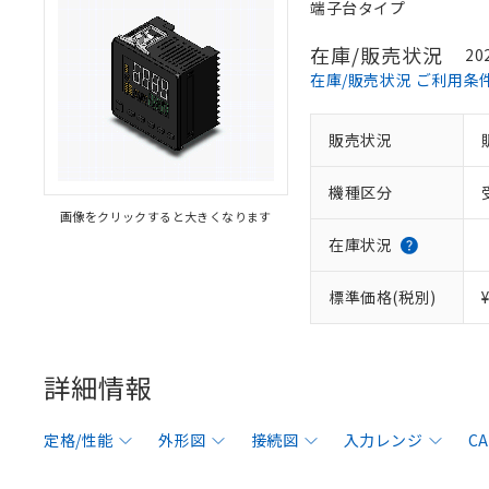
端子台タイプ
在庫/販売状況
20
在庫/販売状況 ご利用条
販売状況
機種区分
画像をクリックすると大きくなります
在庫状況
標準価格(税別)
詳細情報
定格/性能
外形図
接続図
入力レンジ
C