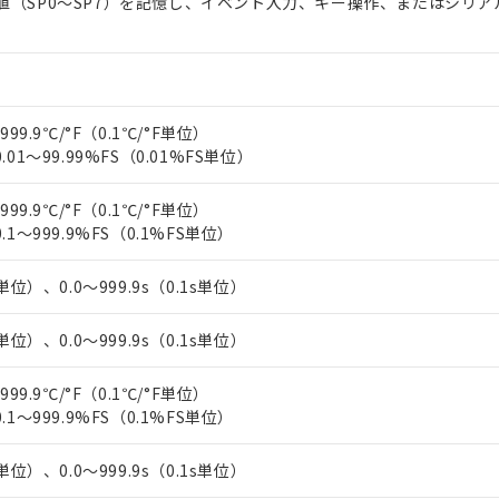
値（SP0～SP7）を記憶し、イベント入力、キー操作、またはシリア
上の在庫あり
 1000ppm、 DIBP(フタル酸ジイソブチル) : 1000ppm、 BBP(フタル酸ブチルベンジル) :
品を、核兵器、ミサイル、化学兵器、生物兵器またはその他武器並
チルヘキシル)) : 1000ppm
況および標準価格はお客様のお取引先、またはお客様担当のオムロ
用いたしません。
ご相談ください。
は満たないが在庫あり
製品を第三者に販売する場合は、上記1、2および3の内容を当該第
機器販売店や当社販売拠点は「
販売ネットワーク
」をご確認くだ
販売先および販売に係わる関係者が違法に輸出するおそれがある場
用期限
び標準価格結果を当社の事前の承諾なく第三者に漏洩または開示し
え状況などにより、予定月が前後することがあります。
(最新の在庫状況については、お客様のお取引先、またはお客様担当
999.9℃/°F（0.1℃/°F単位）
（10物質）のすべてが基準値以下であることを示します。
店・当社販売員にご確認ください)
能（部品リスト作成サービス）をご利用いただくには、I-Webメン
.01～99.99%FS（0.01%FS単位）
使用状況下において有害物質が外部に漏えいし、環境に深刻な影響を
あります。
機種、また在庫状況の情報を公開していない機種
ェブサイト上で当社にご登録された部品リストについて、当社およ
書ダウンロード
す。当社販売部門へお問い合わせください。
999.9℃/°F（0.1℃/°F単位）
品・サービスに関するお客様との取引・商談に必要な範囲で利用す
合意する
キャンセル
.1～999.9%FS（0.1%FS単位）
書をダウンロードすることができます。
利用者とは、
"個人情報の共同利用に関して"
の「1.共同利用者の
単位）、0.0～999.9s（0.1s単位）
します。
10物質）の非含有証明書
明書（当社基準）
単位）、0.0～999.9s（0.1s単位）
日時点で非含有を証明するもので、過去に遡って非含有を証明するも
令のフタル酸エステル類４物質の対応では、対応完了までの期間は出
備考欄に対応日を記載しておりました。
999.9℃/°F（0.1℃/°F単位）
品への在庫切替を完了していることから、特段のことがない限り、20
.1～999.9%FS（0.1%FS単位）
す。
単位）、0.0～999.9s（0.1s単位）