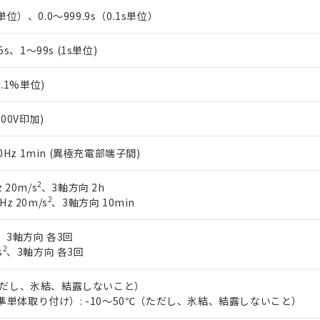
単位）、0.0～999.9s（0.1s単位）
.5s、1～99s (1s単位)
0.1%単位)
500V印加)
/60Hz 1min (異極充電部端子間)
2
 20m/s
、3軸方向 2h
2
Hz 20m/s
、3軸方向 10min
、3軸方向 各3回
2
s
、3軸方向 各3回
（ただし、氷結、結露しないこと）
準単体取り付け）: -10～50℃（ただし、氷結、結露しないこと）