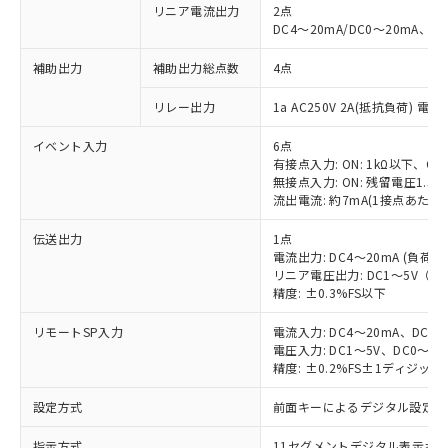
リニア電流出力
2点
DC4～20mA/DC0～20mA、負
補助出力
補助出力総点数
4点
リレー出力
1a AC250V 2A(抵抗負荷) 電
イベント入力
6点
有接点入力: ON: 1kΩ以下、OFF
無接点入力: ON: 残留電圧1.5V
流出電流: 約7mA(1接点あたり)
伝送出力
1点
電流出力: DC4～20mA (負荷: 
リニア電圧出力: DC1～5V（負荷
精度: ±0.3%FS以下
リモートSP入力
電流入力: DC4～20mA、DC0
電圧入力: DC1～5V、DC0～5
精度: ±0.2%FS±1ディジッ
設定方式
前面キーによるデジタル設定
指示方式
11セグメントデジタル表示お