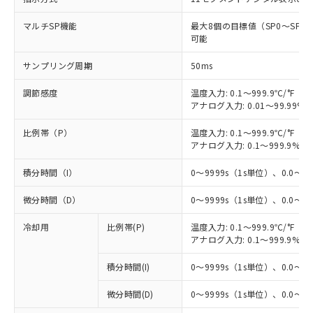
マルチSP機能
最大8個の目標値（SP0～SP
可能
サンプリング周期
50ms
調節感度
温度入力: 0.1～999.9℃/°F（0
アナログ入力: 0.01～99.99%F
比例帯（P）
温度入力: 0.1～999.9℃/°F（0
アナログ入力: 0.1～999.9%F
積分時間（I）
0～9999s（1s単位）、0.0～99
微分時間（D）
0～9999s（1s単位）、0.0～99
※1 対応状況
冷却用
比例帯(P)
温度入力: 0.1～999.9℃/°F（0
対応済み：EU RoHS指令（10物質）の
アナログ入力: 0.1～999.9%F
非含有に対応した製品が提供可能な商品で
す。
積分時間(I)
0～9999s（1s単位）、0.0～99
対応予定：EU RoHS指令（10物質）の非含
ご利用条件
有に対応した製品に切り替える予定のある
微分時間(D)
0～9999s（1s単位）、0.0～99
商品です。