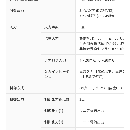
消費電力
3.4W以下 (DC24V時)
5.6VA以下 (AC24V時)
入力
入力点数
1点
温度入力
熱電対: K、J、T、E、L、U、N
白金測温抵抗体: Pt100、JPt10
非接触温度センサ: 10～70℃、6
アナログ入力
4～20mA、0～20mA
入力インピーダ
電流入力: 150Ω以下、電圧入力:
ンス
1:1接続で使用)
制御方式
ON/OFFまたは2自由度PID
制御出力
制御出力総点数
2点
制御出力(1)
リニア電流出力
制御出力(2)
リニア電流出力