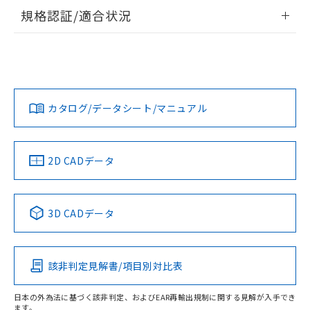
情報更新：2026/7/29
規格認証/適合状況
ログイン/会員登録
EU RoHS
注意事項・凡例
UL認証
CSA認証
CEマーキング
Yes
Yes
Yes
対応状況
対応予定月
※1
※2
ダウンロードデータをご利用いただく前に、以下を必ずお読
みください。
カタログ/データシート/マニュアル
対応済み
ソフトウェアの使用条件
LR型式承認
DNV型式承認
BV型式承認
KR型式承
（イギリス
（ノルウェー
（フランス
（韓国
船舶規格）
船舶規格）
船舶規格）
船舶規格
中国 RoHS
注意事項・凡例
2D CADデータ
Yes
No
No
No
中国 RoHS表
※1 ※2
3D CADデータ
この製品の規格認証/適合状況ページへ
Pb
Hg
Cd
Cr(VI)
その他の認証はこちらのページからご検索ください
該非判定見解書/項目別対比表
X
O
O
O
日本の外為法に基づく該非判定、およびEAR再輸出規制に関する見解が入手でき
ます。