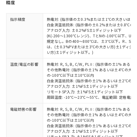
物質の対応では、対応完了までの期間は出
精度
荷製品に未対応品が混在することから備考
欄に対応日を記載しておりました。
指示精度
熱電対: (指示値の±0.3%または±1℃の大きいほう
既に当社にて対応品への在庫切替を完了
白金測温抵抗体: (指示値の±0.2%または±0.8℃
していることから、特段のことがない限
アナログ入力: ±0.2%FS±1ディジット以下
り、2022年1月12日より割愛しておりま
(K(-200～1300℃レンジ)、TとNの-100℃以下、
す。
規定なし。Bの400～800℃は、±3℃以下。R、S の
は、(±0.3%PVまたは±3℃の大きい方)±1ディジッ
い方)±1ディジット以下。)
温度/電圧の影響
熱電対: R, S, B, C/W, PLⅡ: (指示値の±1%
その他熱電対: (指示値の±1% あるいは±4℃の大
の-100℃以下は±10℃以内
白金測温抵抗体: (指示値の±1% あるいは±2℃の
アナログ入力: ±1%FS±1ディジット以下
リモートSP入力: ±1%FS±1ディジット以下
周囲温度: -10℃～23℃～55℃、電圧範囲: 定格電圧の
電磁妨害の影響
熱電対: R, S, B, C/W, PLⅡ: (指示値の±1%
その他熱電対: (指示値の±1% あるいは±4℃の大
の-100℃以下は±10℃以内
白金測温抵抗体: (指示値の±1% あるいは±2℃の
アナログ入力: ±1%FS±1ディジット以下
リモートSP入力: ±1%FS±1ディジット以下