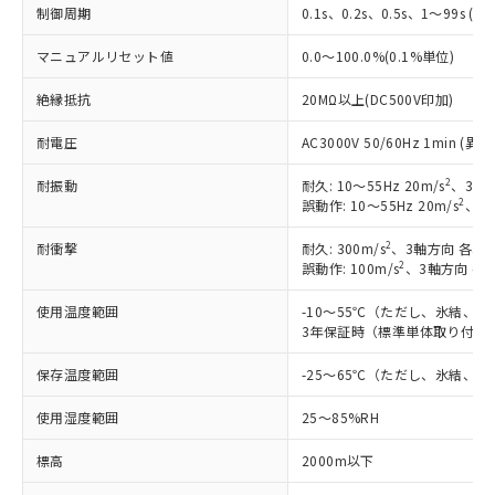
制御周期
0.1s、0.2s、0.5s、1～99s (1
対応予定なし：EU RoHS指令（10物質）の
以下の条件をお読みいただき、同意のうえ
非含有に非対応の商品で、対応品を出す予
ご利用ください。
マニュアルリセット値
0.0～100.0%(0.1%単位)
定はありません。
調査・確認中：EU RoHS指令（10物質）の
本サービスは、当社制御機器事業取扱
絶縁抵抗
20MΩ以上(DC500V印加)
※1 中国RoHS○×表
非含有の対応状況を調査中または確認中の
商品の当社在庫状況および標準価格
商品です。
(税抜)を提供させていただくもので
耐電圧
AC3000V 50/60Hz 1min 
「○」：最大均質材料含有率が中国RoHSの
非該当品：ライセンス料など無形物で、有
す。
基準値以下であることを示します。
害物質有無と関係のない商品です。
2
耐振動
耐久: 10～55Hz 20m/s
、3軸方
当社制御機器事業取扱商品の中には、
「×」：最大均質材料含有率が中国RoHSの
仕入先様の事情により、非含有部品として
2
誤動作: 10～55Hz 20m/s
、3軸
本サービスの対象外となる商品もある
基準値を超えていることを示します。
いたものが、含有品と判明した場合などや
当社は、これら貴社製品のうち、外国
ことをご了承ください。
「－」：未確認です。当社販売部門へお問
むを得ず変更することがあります。
2
耐衝撃
耐久: 300m/s
、3軸方向 各3回
為替および外国貿易法に定める商品
在庫状況および標準価格照会結果は、
い合わせください。
2
誤動作: 100m/s
、3軸方向 各
（以下｢規制貨物等」という）を輸出
記載している更新日時点での社内デー
*EU RoHS指令（10物質）：
または国外への提供する場合は、日本
記
タに基づき作成されるものであり、閲
説明
使用温度範囲
-10～55℃（ただし、氷結、
鉛(Pb) 1000ppm以下、 水銀(Hg) 1000ppm以下、 カド
*中国RoHS10物質の基準値 (GB/T26572)：
国政府の輸出許可(または役務取引許
号
覧された時点での実際の在庫および標
ミウム(Cd) 100ppm以下、
3年保証時（標準単体取り付け）
Pb(鉛) :1000ppm、 Hg(水銀) : 1000ppm、 Cd(カドミウ
可)を取得するなどの必要な手続きを
六価クロム(Cr(Ⅵ)) 1000ppm以下、ポリ臭化ビフェニル
ム) : 100ppm、
準価格とは異なる場合があることをご
類(PBB) 1000ppm以下、ポリ臭化ジフェニルエーテル類
Cr(Ⅵ)(六価クロム) : 1000ppm、 PBBs(ポリ臭化ビフェ
とります。
了承ください。
保存温度範囲
-25～65℃（ただし、氷結、
(PBDE) 1000ppm以下、フタル酸ビス(2-エチルヘキシ
○
一定数以上の在庫あり
ニル類) : 1000ppm、 PBDEs(ポリ臭化ジフェニルエーテ
当社は規制貨物を破棄する場合は、完
ル) (DEHP)(別名：DOP) 1000ppm以下、フタル酸ブチ
正式な納期状況および標準価格はお客
ル類) : 1000ppm、
ルベンジル（BBP） 1000ppm以下、フタル酸ジブチル
全に破砕するなど、違法に輸出されな
DBP(フタル酸ジブチル) : 1000ppm、 DIBP(フタル酸ジ
使用湿度範囲
25～85%RH
様のお取引先、またはお客様担当のオ
（DBP） 1000ppm以下、フタル酸ジイソブチル
イソブチル) : 1000ppm、 BBP(フタル酸ブチルベンジ
△
一定数には満たないが在庫あり
いよう必要な手段を講じます。
ムロン制御機器販売店・当社販売員に
(DIBP) 1000ppm以下
ル) : 1000ppm、
当社は貴社製品を、核兵器、ミサイ
標高
2000m以下
但し、RoHS指令で産業用監視および制御機器に対する
DEHP(フタル酸ビス(2-エチルヘキシル)) : 1000ppm
ご相談ください。
適用除外項目は除く。
ル、化学兵器、生物兵器またはその他
－
在庫なし(最新の在庫状況につ
オムロン制御機器販売店や当社販売拠
フタル酸エステル類の４物質については閾値を超える意