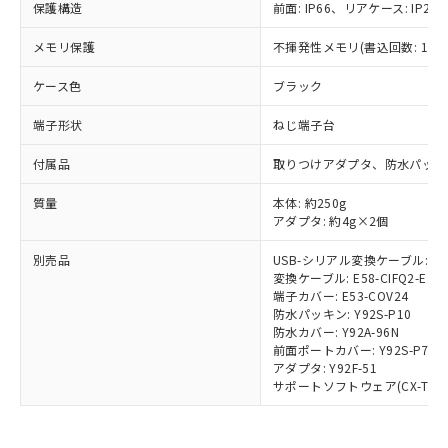
保護構造
前面: IP66、リアケース: IP20、
武器並びにこれらの製造装置等に一切
いては、お客様のお取引先、ま
図的な使用がないことを確認しています。
点は「
販売ネットワーク
」をご確認
※2 環境保護使用期限
使用いたしません。
たはお客様担当のオムロン制御
ください。
メモリ保護
不揮発性メモリ(書込回数: 100
当社は、貴社製品を第三者に販売する
機器販売店・当社販売員にご確
在庫状況および標準価格結果を当社の
※2 対応予定月
「ｅ」：有害物質（10物質）のすべてが基
場合は、上記1、2および3の内容を当
認ください)
事前の承諾なく第三者に漏洩または開
ケース色
ブラック
準値以下であることを示します。
該第三者に通知します。また当社は、
示しないようお願いします。
部品在庫の切り替え状況などにより、予定
「10」：通常の使用状況下において有害物
販売先および販売に係わる関係者が違
マイパーツ機能（部品リスト作成サー
空
受注生産機種、また在庫状況の
端子形状
ねじ端子台
月が前後することがあります。
質が外部に漏えいし、環境に深刻な影響を
法に輸出するおそれがある場合は、取
ビス）をご利用いただくには、I-Web
白
情報を公開していない機種
及ぼさない年数を意味します。
り引きをいたしません。
メンバーズにご登録されている必要が
付属品
取りつけアダプタ、防水パッキ
「－」：未確認です。当社販売部門へお問
あります。
い合わせください。
質量
本体: 約250g
お客様が当ウェブサイト上で当社にご
※3 非含有証明書ダウンロード
アダプタ: 約4g×2個
登録された部品リストについて、当社
および当社の共同利用者が、当社の製
別売品
USB-シリアル変換ケーブル: E58
下記の非含有証明書をダウンロードするこ
品・サービスに関するお客様との取
変換ケーブル: E58-CIFQ2-E
とができます。
合意する
キャンセル
引・商談に必要な範囲で利用すること
端子カバー: E53-COV24
をご了承ください。
防水パッキン: Y92S-P10
EU RoHS指令（10物質）の非含有証明書
※当社の共同利用者とは、
"個人情報
防水カバー: Y92A-96N
51物質の非含有証明書（当社基準）
前面ポートカバー: Y92S-P7
の共同利用に関して"
の「1.共同利
※本証明書は発行日時点で非含有を証明す
アダプタ: Y92F-51
用者の範囲」に記載されている法人を
サポートソフトウェア(CX-Thermo)
るもので、過去に遡って非含有を証明する
指します。
ものではありません。
また、RoHS指令のフタル酸エステル類４