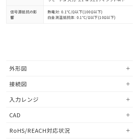
信号源抵抗の影
熱電対: 0.1℃/Ω以下(100Ω以下)
響
白金測温抵抗体: 0.1℃/Ω以下(10Ω以下)
外形図
情報更新：2025/11/04
接続図
情報更新：2025/11/04
入力レンジ
情報更新：2025/11/04
CAD
ログイン/会員登録いただくと、CADデータをダウンロー
RoHS/REACH対応状況
ドすることができます。