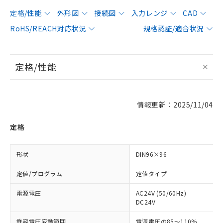
定格/性能
外形図
接続図
入力レンジ
CAD
RoHS/REACH対応状況
規格認証/適合状況
定格/性能
情報更新：2025/11/04
定格
形状
DIN96×96
定値/プログラム
定値タイプ
電源電圧
AC24V (50/60Hz)
DC24V
許容電圧変動範囲
電源電圧の85～110%