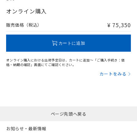
"対応済み"や非含有の記載がされた商品であっても、流通
在庫等で未対応品が混在する可能性があります。
オンライン購入
非含有品が必要な際は、弊社営業部門もしくは販売店へお
問い合わせください。
¥ 75,350
販売価格（税込）
この製品のRoHS/REACH対応状況ページへ
カートに追加
オンライン購入における出荷予定日は、カートに追加～「ご購入手続き：価
格・納期の確認」画面にてご確認ください。
カートをみる
ページ先頭へ戻る
お知らせ・最新情報