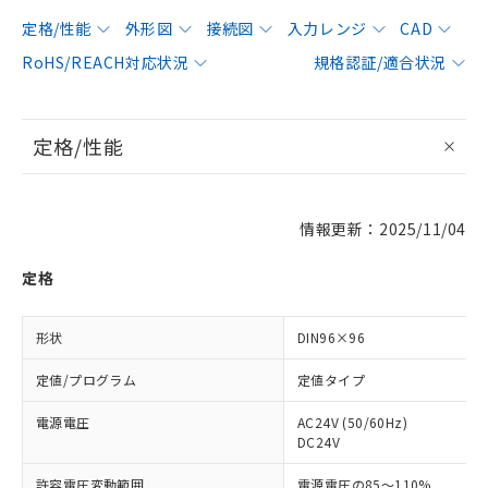
定格/性能
外形図
接続図
入力レンジ
CAD
RoHS/REACH対応状況
規格認証/適合状況
定格/性能
情報更新：2025/11/04
定格
形状
DIN96×96
定値/プログラム
定値タイプ
電源電圧
AC24V (50/60Hz)
DC24V
許容電圧変動範囲
電源電圧の85～110%