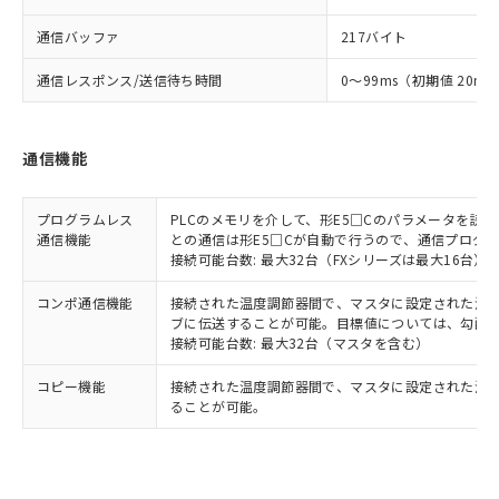
通信バッファ
217バイト
通信レスポンス/送信待ち時間
0～99ms（初期値 20ms
通信機能
プログラムレス
PLCのメモリを介して、形E5□Cのパラメータを読
通信機能
との通信は形E5□Cが自動で行うので、通信プログ
接続可能台数: 最大32台（FXシリーズは最大16台）
コンポ通信機能
接続された温度調節器間で、マスタに設定された温度調
ブに伝送することが可能。目標値については、勾配
接続可能台数: 最大32台（マスタを含む）
コピー機能
接続された温度調節器間で、マスタに設定された温
ることが可能。