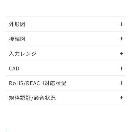
外形図
情報更新：2025/11/04
接続図
情報更新：2025/11/04
入力レンジ
情報更新：2025/11/04
CAD
ログイン/会員登録いただくと、CADデータをダウンロー
RoHS/REACH対応状況
ドすることができます。
情報更新：2026/7/29
規格認証/適合状況
ログイン/会員登録
EU RoHS
注意事項・凡例
UL認証
CSA認証
CEマーキング
Yes
Yes
Yes
対応状況
対応予定月
※1
※2
ダウンロードデータをご利用いただく前に、以下を必ずお読