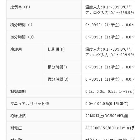
比例帯（P）
温度入力: 0.1～999.9℃/°F（0
アナログ入力: 0.1～999.9%F
積分時間（I）
0～9999s（1s単位）、0.0～99
微分時間（D）
0～9999s（1s単位）、0.0～99
冷却用
比例帯(P)
温度入力: 0.1～999.9℃/°F（0
アナログ入力: 0.1～999.9%F
積分時間(I)
0～9999s（1s単位）、0.0～99
微分時間(D)
0～9999s（1s単位）、0.0～99
制御周期
0.1s、0.2s、0.5s、1～99s (1
マニュアルリセット値
0.0～100.0%(0.1%単位)
絶縁抵抗
20MΩ以上(DC500V印加)
耐電圧
AC3000V 50/60Hz 1min 
2
耐振動
耐久: 10～55Hz 20m/s
、3軸方