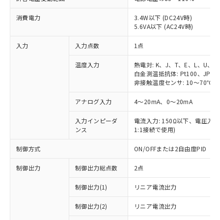
消費電力
3.4W以下 (DC24V時)
5.6VA以下 (AC24V時)
入力
入力点数
1点
温度入力
熱電対: K、J、T、E、L、U、N
白金測温抵抗体: Pt100、JPt10
非接触温度センサ: 10～70℃、6
アナログ入力
4～20mA、0～20mA
入力インピーダ
電流入力: 150Ω以下、電圧入力:
ンス
1:1接続で使用)
制御方式
ON/OFFまたは2自由度PID
制御出力
制御出力総点数
2点
制御出力(1)
リニア電流出力
制御出力(2)
リニア電流出力