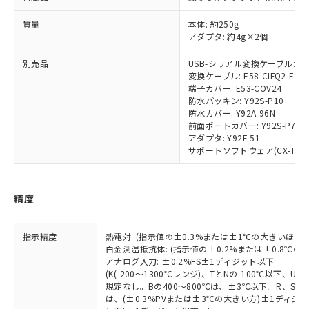
調査・確認中：EU RoHS指令（10物質）の
本サービスは、当社制御機器事業取扱
※1 中国RoHS○×表
非含有の対応状況を調査中または確認中の
質量
本体: 約250g
商品の当社在庫状況および標準価格
商品です。
アダプタ: 約4g×2個
(税抜)を提供させていただくもので
「○」：最大均質材料含有率が中国RoHSの
非該当品：ライセンス料など無形物で、有
す。
基準値以下であることを示します。
害物質有無と関係のない商品です。
別売品
USB-シリアル変換ケーブル: E58
当社制御機器事業取扱商品の中には、
「×」：最大均質材料含有率が中国RoHSの
変換ケーブル: E58-CIFQ2-E
仕入先様の事情により、非含有部品として
本サービスの対象外となる商品もある
端子カバー: E53-COV24
基準値を超えていることを示します。
いたものが、含有品と判明した場合などや
当社は、これら貴社製品のうち、外国
ことをご了承ください。
防水パッキン: Y92S-P10
「－」：未確認です。当社販売部門へお問
むを得ず変更することがあります。
為替および外国貿易法に定める商品
在庫状況および標準価格照会結果は、
防水カバー: Y92A-96N
い合わせください。
（以下｢規制貨物等」という）を輸出
前面ポートカバー: Y92S-P7
記載している更新日時点での社内デー
*EU RoHS指令（10物質）：
または国外への提供する場合は、日本
アダプタ: Y92F-51
記
タに基づき作成されるものであり、閲
説明
鉛(Pb) 1000ppm以下、 水銀(Hg) 1000ppm以下、 カド
*中国RoHS10物質の基準値 (GB/T26572)：
サポートソフトウェア(CX-Thermo)
国政府の輸出許可(または役務取引許
号
覧された時点での実際の在庫および標
ミウム(Cd) 100ppm以下、
Pb(鉛) :1000ppm、 Hg(水銀) : 1000ppm、 Cd(カドミウ
可)を取得するなどの必要な手続きを
六価クロム(Cr(Ⅵ)) 1000ppm以下、ポリ臭化ビフェニル
ム) : 100ppm、
準価格とは異なる場合があることをご
類(PBB) 1000ppm以下、ポリ臭化ジフェニルエーテル類
Cr(Ⅵ)(六価クロム) : 1000ppm、 PBBs(ポリ臭化ビフェ
とります。
了承ください。
(PBDE) 1000ppm以下、フタル酸ビス(2-エチルヘキシ
○
一定数以上の在庫あり
ニル類) : 1000ppm、 PBDEs(ポリ臭化ジフェニルエーテ
当社は規制貨物を破棄する場合は、完
精度
ル) (DEHP)(別名：DOP) 1000ppm以下、フタル酸ブチ
正式な納期状況および標準価格はお客
ル類) : 1000ppm、
ルベンジル（BBP） 1000ppm以下、フタル酸ジブチル
全に破砕するなど、違法に輸出されな
DBP(フタル酸ジブチル) : 1000ppm、 DIBP(フタル酸ジ
様のお取引先、またはお客様担当のオ
（DBP） 1000ppm以下、フタル酸ジイソブチル
イソブチル) : 1000ppm、 BBP(フタル酸ブチルベンジ
△
一定数には満たないが在庫あり
いよう必要な手段を講じます。
ムロン制御機器販売店・当社販売員に
(DIBP) 1000ppm以下
ル) : 1000ppm、
指示精度
熱電対: (指示値の±0.3%または±1℃の大きいほう
当社は貴社製品を、核兵器、ミサイ
但し、RoHS指令で産業用監視および制御機器に対する
DEHP(フタル酸ビス(2-エチルヘキシル)) : 1000ppm
ご相談ください。
白金測温抵抗体: (指示値の±0.2%または±0.8℃
適用除外項目は除く。
ル、化学兵器、生物兵器またはその他
－
在庫なし(最新の在庫状況につ
オムロン制御機器販売店や当社販売拠
フタル酸エステル類の４物質については閾値を超える意
アナログ入力: ±0.2%FS±1ディジット以下
武器並びにこれらの製造装置等に一切
いては、お客様のお取引先、ま
図的な使用がないことを確認しています。
点は「
販売ネットワーク
」をご確認
(K(-200～1300℃レンジ)、TとNの-100℃以下、
※2 環境保護使用期限
使用いたしません。
たはお客様担当のオムロン制御
規定なし。Bの400～800℃は、±3℃以下。R、S の
ください。
当社は、貴社製品を第三者に販売する
は、(±0.3%PVまたは±3℃の大きい方)±1ディジッ
機器販売店・当社販売員にご確
在庫状況および標準価格結果を当社の