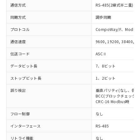
通信方式
していることから、特段のことがない限
RS-485(2線式半二重)
り、2022年1月12日より割愛しておりま
同期方式
調歩同期
す。
プロトコル
CompoWay/F、Modbus
通信速度
9600, 19200, 38400, 5
伝送コード
ASCⅡ
データビット長
7、8ビット
ストップビット長
1、2ビット
誤り検出
垂直パリティ(なし、偶数
BCC(ブロックチェックキャ
CRC-16 Modbus時
フロー制御
なし
インターフェース
RS-485
リトライ機能
なし