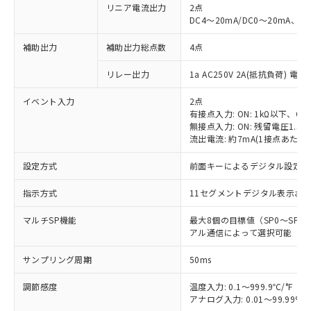
リニア電流出力
2点
DC4～20mA/DC0～20mA、負
補助出力
補助出力総点数
4点
リレー出力
1a AC250V 2A(抵抗負荷) 電
イベント入力
2点
有接点入力: ON: 1kΩ以下、OFF
無接点入力: ON: 残留電圧1.5V
流出電流: 約7mA(1接点あたり)
設定方式
前面キーによるデジタル設定
指示方式
11セグメントデジタル表示お
マルチSP機能
最大8個の目標値（SP0～SP
アル通信によって選択可能
サンプリング周期
50ms
調節感度
温度入力: 0.1～999.9℃/°F（0
アナログ入力: 0.01～99.99%F