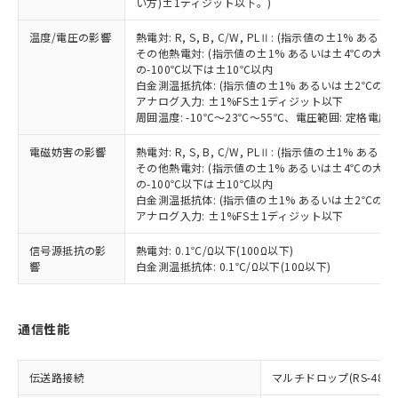
※2 対応予定月
「ｅ」：有害物質（10物質）のすべてが基
い方)±1ディジット以下。)
場合は、上記1、2および3の内容を当
認ください)
事前の承諾なく第三者に漏洩または開
準値以下であることを示します。
該第三者に通知します。また当社は、
示しないようお願いします。
温度/電圧の影響
熱電対: R, S, B, C/W, PLⅡ: (指示値の±1%
部品在庫の切り替え状況などにより、予定
「10」：通常の使用状況下において有害物
販売先および販売に係わる関係者が違
マイパーツ機能（部品リスト作成サー
空
受注生産機種、また在庫状況の
その他熱電対: (指示値の±1% あるいは±4℃の大
月が前後することがあります。
質が外部に漏えいし、環境に深刻な影響を
法に輸出するおそれがある場合は、取
ビス）をご利用いただくには、I-Web
白
情報を公開していない機種
の-100℃以下は±10℃以内
及ぼさない年数を意味します。
り引きをいたしません。
メンバーズにご登録されている必要が
白金測温抵抗体: (指示値の±1% あるいは±2℃の
「－」：未確認です。当社販売部門へお問
アナログ入力: ±1%FS±1ディジット以下
あります。
い合わせください。
周囲温度: -10℃～23℃～55℃、電圧範囲: 定格電圧の
お客様が当ウェブサイト上で当社にご
※3 非含有証明書ダウンロード
登録された部品リストについて、当社
電磁妨害の影響
熱電対: R, S, B, C/W, PLⅡ: (指示値の±1%
および当社の共同利用者が、当社の製
その他熱電対: (指示値の±1% あるいは±4℃の大
下記の非含有証明書をダウンロードするこ
品・サービスに関するお客様との取
の-100℃以下は±10℃以内
とができます。
合意する
キャンセル
引・商談に必要な範囲で利用すること
白金測温抵抗体: (指示値の±1% あるいは±2℃の
をご了承ください。
アナログ入力: ±1%FS±1ディジット以下
EU RoHS指令（10物質）の非含有証明書
※当社の共同利用者とは、
"個人情報
51物質の非含有証明書（当社基準）
信号源抵抗の影
熱電対: 0.1℃/Ω以下(100Ω以下)
の共同利用に関して"
の「1.共同利
※本証明書は発行日時点で非含有を証明す
響
白金測温抵抗体: 0.1℃/Ω以下(10Ω以下)
用者の範囲」に記載されている法人を
るもので、過去に遡って非含有を証明する
指します。
ものではありません。
また、RoHS指令のフタル酸エステル類４
通信性能
物質の対応では、対応完了までの期間は出
荷製品に未対応品が混在することから備考
欄に対応日を記載しておりました。
伝送路接続
マルチドロップ(RS-485)
既に当社にて対応品への在庫切替を完了