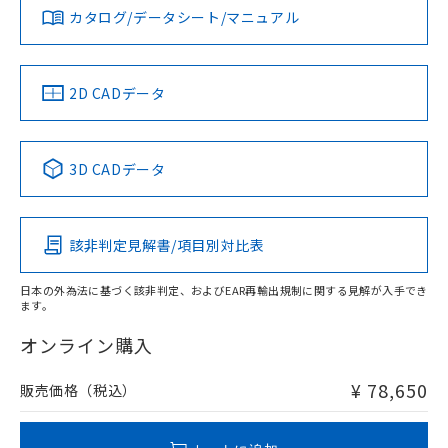
みください。
カタログ/データシート/マニュアル
対応済み
ソフトウェアの使用条件
LR型式承認
DNV型式承認
BV型式承認
KR型式承
（イギリス
（ノルウェー
（フランス
（韓国
船舶規格）
船舶規格）
船舶規格）
船舶規格
中国 RoHS
注意事項・凡例
2D CADデータ
Yes
No
No
No
中国 RoHS表
※1 ※2
3D CADデータ
この製品の規格認証/適合状況ページへ
Pb
Hg
Cd
Cr(VI)
その他の認証はこちらのページからご検索ください
該非判定見解書/項目別対比表
X
O
O
O
日本の外為法に基づく該非判定、およびEAR再輸出規制に関する見解が入手でき
ます。
"対応済み"や非含有の記載がされた商品であっても、流通
在庫等で未対応品が混在する可能性があります。
オンライン購入
非含有品が必要な際は、弊社営業部門もしくは販売店へお
問い合わせください。
¥ 78,650
販売価格（税込）
この製品のRoHS/REACH対応状況ページへ