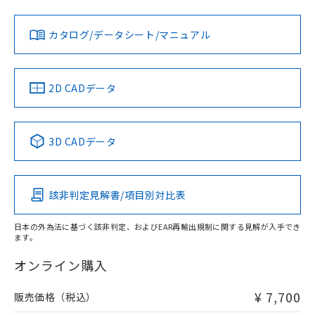
当社は、貴社製品を第三者に販売する
機器販売店・当社販売員にご確
在庫状況および標準価格結果を当社の
対応状況
対応予定月
※1
※2
※2 対応予定月
「ｅ」：有害物質（10物質）のすべてが基
場合は、上記1、2および3の内容を当
認ください)
事前の承諾なく第三者に漏洩または開
準値以下であることを示します。
該第三者に通知します。また当社は、
示しないようお願いします。
カタログ/データシート/マニュアル
対応済み
部品在庫の切り替え状況などにより、予定
「10」：通常の使用状況下において有害物
販売先および販売に係わる関係者が違
マイパーツ機能（部品リスト作成サー
空
受注生産機種、また在庫状況の
LR型式承認
月が前後することがあります。
質が外部に漏えいし、環境に深刻な影響を
DNV型式承認
BV型式承認
KR型式承
法に輸出するおそれがある場合は、取
ビス）をご利用いただくには、I-Web
白
情報を公開していない機種
（イギリス
（ノルウェー
（フランス
（韓国
及ぼさない年数を意味します。
り引きをいたしません。
メンバーズにご登録されている必要が
船舶規格）
船舶規格）
船舶規格）
船舶規格
中国 RoHS
注意事項・凡例
「－」：未確認です。当社販売部門へお問
2D CADデータ
あります。
い合わせください。
お客様が当ウェブサイト上で当社にご
No
No
No
No
※3 非含有証明書ダウンロード
登録された部品リストについて、当社
中国 RoHS表
※1 ※2
および当社の共同利用者が、当社の製
3D CADデータ
下記の非含有証明書をダウンロードするこ
品・サービスに関するお客様との取
この製品の規格認証/適合状況ページへ
Pb
Hg
Cd
Cr(VI)
とができます。
合意する
キャンセル
引・商談に必要な範囲で利用すること
その他の認証はこちらのページからご検索ください
をご了承ください。
EU RoHS指令（10物質）の非含有証明書
該非判定見解書/項目別対比表
※当社の共同利用者とは、
"個人情報
X
O
O
O
51物質の非含有証明書（当社基準）
の共同利用に関して"
の「1.共同利
※本証明書は発行日時点で非含有を証明す
用者の範囲」に記載されている法人を
日本の外為法に基づく該非判定、およびEAR再輸出規制に関する見解が入手でき
るもので、過去に遡って非含有を証明する
ます。
指します。
"対応済み"や非含有の記載がされた商品であっても、流通
ものではありません。
在庫等で未対応品が混在する可能性があります。
オンライン購入
また、RoHS指令のフタル酸エステル類４
非含有品が必要な際は、弊社営業部門もしくは販売店へお
物質の対応では、対応完了までの期間は出
問い合わせください。
荷製品に未対応品が混在することから備考
¥ 7,700
販売価格（税込）
欄に対応日を記載しておりました。