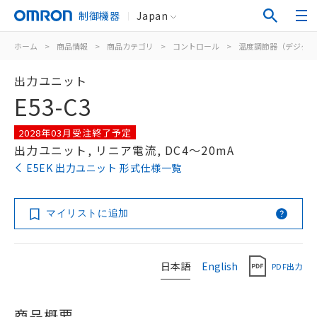
制御機器
Japan
ホーム
>
商品情報
>
商品カテゴリ
>
コントロール
>
温度調節器（デジタル
出力ユニット
E53-C3
2028年03月受注終了予定
出力ユニット, リニア電流, DC4～20mA
E5EK 出力ユニット 形式仕様一覧
マイリストに追加
日本語
English
PDF出力
商品概要