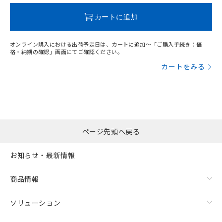
既に当社にて対応品への在庫切替を完了
この製品のRoHS/REACH対応状況ページへ
していることから、特段のことがない限
カートに追加
り、2022年1月12日より割愛しておりま
す。
オンライン購入における出荷予定日は、カートに追加～「ご購入手続き：価
格・納期の確認」画面にてご確認ください。
カートをみる
ページ先頭へ戻る
お知らせ・最新情報
商品情報
ソリューション