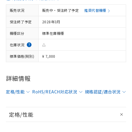
販売状況
販売中・受注終了予定
推奨代替機種
受注終了予定
2028年3月
機種区分
標準在庫機種
在庫状況
△
標準価格(税別)
¥ 7,000
※1 対応状況
詳細情報
対応済み：EU RoHS指令（10物質）の
非含有に対応した製品が提供可能な商品で
定格/性能
RoHS/REACH対応状況
規格認証/適合状況
す。
対応予定：EU RoHS指令（10物質）の非含
ご利用条件
有に対応した製品に切り替える予定のある
定格/性能
商品です。
対応予定なし：EU RoHS指令（10物質）の
以下の条件をお読みいただき、同意のうえ
非含有に非対応の商品で、対応品を出す予
ご利用ください。