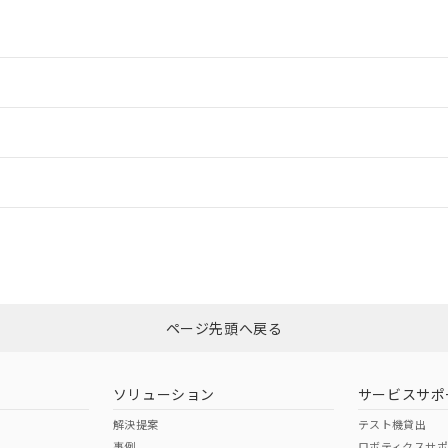
利用者とは、
"個人情報の共同利用に関して"
の「1.共同利用者の
します。
10物質）の非含有証明書
明書（当社基準）
日時点で非含有を証明するもので、過去に遡って非含有を証明するも
令のフタル酸エステル類４物質の対応では、対応完了までの期間は出
情報更新：2
備考欄に対応日を記載しておりました。
品への在庫切替を完了していることから、特段のことがない限り、20
す。
情報更新：
CCC認証
電波法
N/A
N/A
非含有証明書
※3
ページ先頭へ戻る
ダウンロードはこちら
型式承認
NK型式承認
ABS型式承認
韓国
（日本
（アメリカ
ソリューション
サービスサポ
舶規格）
船舶規格）
船舶規格）
解決提案
テスト機貸出
事例
ロボティクスサ