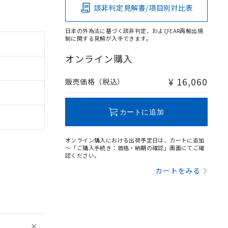
該非判定見解書/項目別対比表
日本の外為法に基づく該非判定、およびEAR再輸出規
制に関する見解が入手できます。
オンライン購入
¥ 16,060
販売価格（税込）
カートに追加
オンライン購入における出荷予定日は、カートに追加
～「ご購入手続き：価格・納期の確認」画面にてご確
認ください。
カートをみる
。
商品です。
定はありません。