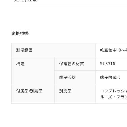
調査・確認中：EU
ご利用条件
非該当品：ライセ
※1 中国RoHS
仕入先様の事情に
があります。
以下の条件をお読
「○」：最大均質
定格/性能
「×」：最大均質
本サービスは
当社は、これ
*EU RoHS指令（10物
「－」：未確認で
鉛(Pb) 1000ppm以下、
くものです。
う）を輸出ま
記
説明
六価クロム(Cr(Ⅵ)) 1
当社制御機器
などの必要な
フタル酸ビス(2-エチルヘ
測温範囲
乾空気中: 0～
号
*中国RoHS10物質の基準値 
ル（DBP） 1000ppm
在庫状況およ
当社は規制貨
Pb(鉛) :1000ppm、 Hg
但し、RoHS指令で産
のであり、閲
ます。
Cr(Ⅵ)(六価クロム) : 
フタル酸エステル類の４
構造
保護管の材質
SUS316
○
一定数以
DBP(フタル酸ジブチル) :
い。
当社は貴社製
DEHP(フタル酸ビス(2-エ
正式な納期状
置等に一切使
端子形状
端子内蔵形
当社販売員に
※2 対応予定月
△
一定数に
当社は、貴社
オムロン制御
また当社は、
※2 環境保護使
在庫状況およ
部品在庫の切り替
たしません。
付属品/別売品
別売品
コンプレッション
－
在庫なし
す。
「ｅ」：有害物質
ルーズ・フランジ:
機器販売
マイパーツ機
「10」：通常の
ている必要が
味します。
空
受注生産
お客様が当ウ
※3 非含有証明
「－」：未確認で
白
が、当社の製
さい。
下記の非含有証明