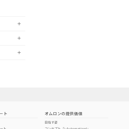
範囲」に記載されて
のではありません。
荷製品に未対応品が
025/09/09
22年1月12日よ
2026/7/29
ート
オムロンの提供価値
目指す姿
ポート
コンセプト「i-Automation!」