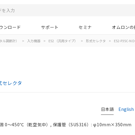
ウンロード
サポート
セミナ
オムロンの
タル調節計）
>
入力機器
>
E52 （汎用タイプ）
>
形式セレクタ
>
E52-P35C-N D
式セレクタ
日本語
English
 0～450℃（乾空気中）, 保護管（SUS316）: φ10mm×350mm