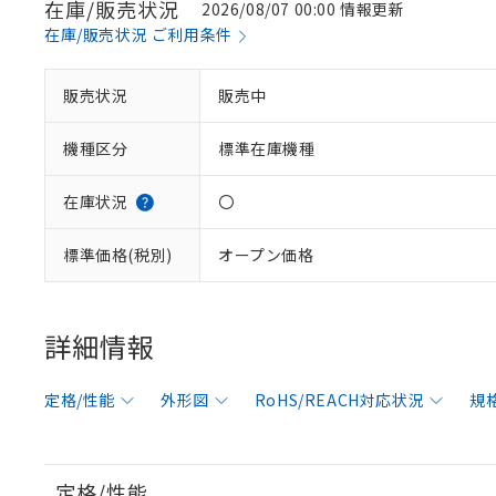
在庫/販売状況
2026/08/07 00:00 情報更新
在庫/販売状況 ご利用条件
販売状況
販売中
機種区分
標準在庫機種
在庫状況
〇
標準価格(税別)
オープン価格
詳細情報
定格/性能
外形図
RoHS/REACH対応状況
規
※1 対応状況
対応済み：EU
対応予定：EU R
定格/性能
対応予定なし：EU