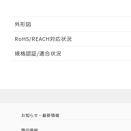
※当社の共同
いる法人を指
EU RoHS指令（
51物質の非含有証
※本証明書は発行
外形図
また、RoHS指
混在することから
RoHS/REACH対応状況
既に当社にて対応
り割愛しておりま
外形図
規格認証/適合状況
EU RoHS
注意事項・凡例
UL認証
CSA認証
CEマーキング
No
No
N/A
対応状況
対応予定月
※1
※2
対応済み
LR型式承認
DNV型式承認
BV型式承認
KR
（イギリス
（ノルウェー
（フランス
（
お知らせ・最新情報
中国 RoHS
注意事項・凡例
船舶規格）
船舶規格）
船舶規格）
船
商品情報