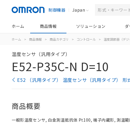
制御機器
Japan
ホーム
商品情報
ソリューション
ダ
ホーム
>
商品情報
>
商品カテゴリ
>
コントロール
>
温度調節器（デジ
温度センサ（汎用タイプ）
E52-P35C-N D=10
E52 （汎用タイプ） 温度センサ（汎用タイプ） 形
商品概要
一般形温度センサ, 白金測温抵抗体 Pt100, 端子内蔵形, 測温範囲