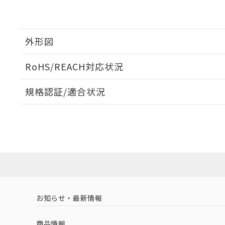
※当社の共同
いる法人を指
EU RoHS指令（
51物質の非含有証
※本証明書は発行
外形図
また、RoHS指
混在することから
RoHS/REACH対応状況
既に当社にて対応
り割愛しておりま
外形図
規格認証/適合状況
EU RoHS
注意事項・凡例
UL認証
CSA認証
CEマーキング
No
No
N/A
対応状況
対応予定月
※1
※2
対応済み
LR型式承認
DNV型式承認
BV型式承認
KR
（イギリス
（ノルウェー
（フランス
（
お知らせ・最新情報
中国 RoHS
注意事項・凡例
船舶規格）
船舶規格）
船舶規格）
船
商品情報