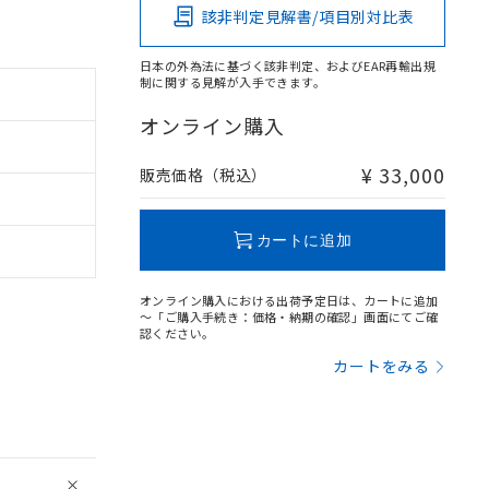
該非判定見解書/項目別対比表
日本の外為法に基づく該非判定、およびEAR再輸出規
制に関する見解が入手できます。
オンライン購入
¥ 33,000
販売価格（税込）
カートに追加
オンライン購入における出荷予定日は、カートに追加
～「ご購入手続き：価格・納期の確認」画面にてご確
認ください。
カートをみる
。
商品です。
定はありません。