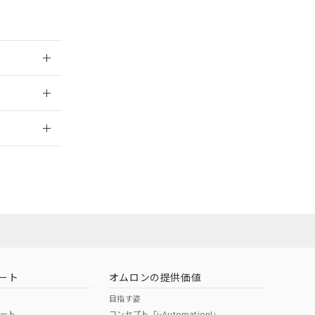
範囲」に記載されて
のではありません。
荷製品に未対応品が
025/09/09
22年1月12日よ
2026/7/29
ート
オムロンの提供価値
目指す姿
ポート
コンセプト「i-Automation!」