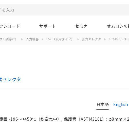
ウンロード
サポート
セミナ
オムロンの
タル調節計）
>
入力機器
>
E52 （汎用タイプ）
>
形式セレクタ
>
E52-P20C-N D
式セレクタ
日本語
English
囲 -196～+450℃（乾空気中）, 保護管（ASTM316L）: φ8mm×