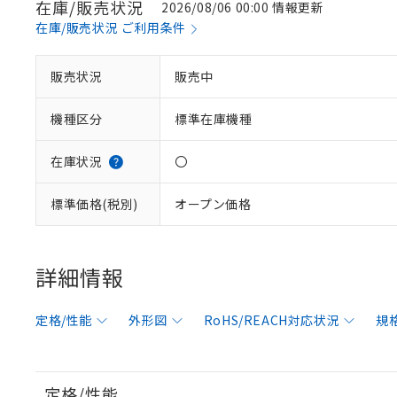
在庫/販売状況
2026/08/06 00:00 情報更新
在庫/販売状況 ご利用条件
販売状況
販売中
機種区分
標準在庫機種
在庫状況
〇
標準価格(税別)
オープン価格
詳細情報
定格/性能
外形図
RoHS/REACH対応状況
規
※1 対応状況
対応済み：EU
対応予定：EU R
定格/性能
対応予定なし：EU