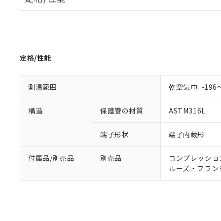
調査・確認中：EU
ご利用条件
非該当品：ライセ
※1 中国RoHS
仕入先様の事情に
があります。
以下の条件をお読
「○」：最大均質
定格/性能
「×」：最大均質
本サービスは
当社は、これ
*EU RoHS指令（10物
「－」：未確認で
鉛(Pb) 1000ppm以下、
くものです。
う）を輸出ま
記
説明
六価クロム(Cr(Ⅵ)) 1
当社制御機器
などの必要な
フタル酸ビス(2-エチルヘ
測温範囲
乾空気中: -196
号
*中国RoHS10物質の基準値 
ル（DBP） 1000ppm
在庫状況およ
当社は規制貨
Pb(鉛) :1000ppm、 Hg
但し、RoHS指令で産
のであり、閲
ます。
Cr(Ⅵ)(六価クロム) : 
フタル酸エステル類の４
構造
保護管の材質
ASTM316L
○
一定数以
DBP(フタル酸ジブチル) :
い。
当社は貴社製
DEHP(フタル酸ビス(2-エ
正式な納期状
置等に一切使
端子形状
端子内蔵形
当社販売員に
※2 対応予定月
△
一定数に
当社は、貴社
オムロン制御
また当社は、
※2 環境保護使
在庫状況およ
部品在庫の切り替
たしません。
付属品/別売品
別売品
コンプレッション・
－
在庫なし
す。
「ｅ」：有害物質
ルーズ・フランジ: 
機器販売
マイパーツ機
「10」：通常の
ている必要が
味します。
空
受注生産
お客様が当ウ
※3 非含有証明
「－」：未確認で
白
が、当社の製
さい。
下記の非含有証明