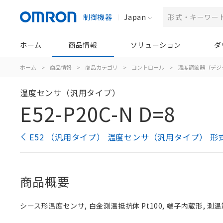
制御機器
Japan
ホーム
商品情報
ソリューション
ダ
ホーム
>
商品情報
>
商品カテゴリ
>
コントロール
>
温度調節器（デジ
温度センサ（汎用タイプ）
E52-P20C-N D=8
E52 （汎用タイプ） 温度センサ（汎用タイプ） 形
商品概要
シース形温度センサ, 白金測温抵抗体 Pt100, 端子内蔵形, 測温範