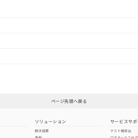
利用者とは、
"個人情報の共同利用に関して"
の「1.共同利用者の
します。
10物質）の非含有証明書
明書（当社基準）
日時点で非含有を証明するもので、過去に遡って非含有を証明するも
令のフタル酸エステル類４物質の対応では、対応完了までの期間は出
情報更新：2
備考欄に対応日を記載しておりました。
品への在庫切替を完了していることから、特段のことがない限り、20
す。
情報更新：
CCC認証
電波法
N/A
N/A
非含有証明書
※3
ページ先頭へ戻る
ダウンロードはこちら
型式承認
NK型式承認
ABS型式承認
韓国
（日本
（アメリカ
ソリューション
サービスサポ
舶規格）
船舶規格）
船舶規格）
解決提案
テスト機貸出
事例
ロボティクスサ