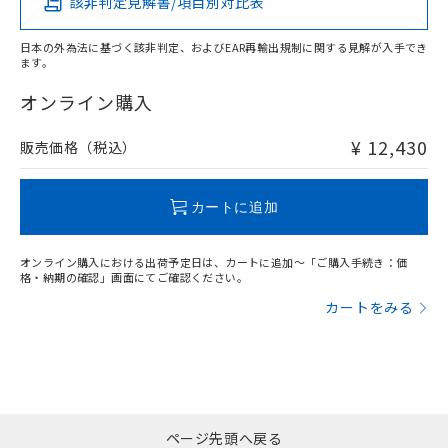
中国 RoHS
注意事項・凡例
該非判定見解書/項目別対比表
い合わせください。
お客様が当ウェブサイト上で当社にご
※3 非含有証明書ダウンロード
No
No
No
No
登録された部品リストについて、当社
日本の外為法に基づく該非判定、およびEAR再輸出規制に関する見解が入手でき
および当社の共同利用者が、当社の製
ます。
中国 RoHS表
※1 ※2
下記の非含有証明書をダウンロードするこ
品・サービスに関するお客様との取
とができます。
合意する
キャンセル
オンライン購入
引・商談に必要な範囲で利用すること
この製品の規格認証/適合状況ページへ
Pb
Hg
Cd
Cr(VI)
をご了承ください。
その他の認証はこちらのページからご検索ください
EU RoHS指令（10物質）の非含有証明書
※当社の共同利用者とは、
"個人情報
¥ 12,430
販売価格（税込）
51物質の非含有証明書（当社基準）
O
O
O
O
の共同利用に関して"
の「1.共同利
※本証明書は発行日時点で非含有を証明す
用者の範囲」に記載されている法人を
るもので、過去に遡って非含有を証明する
指します。
カートに追加
ものではありません。
"対応済み"や非含有の記載がされた商品であっても、流通
また、RoHS指令のフタル酸エステル類４
在庫等で未対応品が混在する可能性があります。
物質の対応では、対応完了までの期間は出
オンライン購入における出荷予定日は、カートに追加～「ご購入手続き：価
非含有品が必要な際は、弊社営業部門もしくは販売店へお
格・納期の確認」画面にてご確認ください。
荷製品に未対応品が混在することから備考
問い合わせください。
欄に対応日を記載しておりました。
カートをみる
既に当社にて対応品への在庫切替を完了
していることから、特段のことがない限
この製品のRoHS/REACH対応状況ページへ
り、2022年1月12日より割愛しておりま
す。
ページ先頭へ戻る