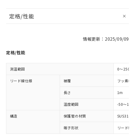
定格/性能
※1 対応状況
情報更新：2025/09/09
対応済み：EU RoHS指令（10物質）の
非含有に対応した製品が提供可能な商品で
定格/性能
す。
対応予定：EU RoHS指令（10物質）の非含
ご利用条件
有に対応した製品に切り替える予定のある
測温範囲
0～250℃
商品です。
リード線仕様
被覆
フッ素樹
対応予定なし：EU RoHS指令（10物質）の
以下の条件をお読みいただき、同意のうえ
非含有に非対応の商品で、対応品を出す予
ご利用ください。
長さ
1m
定はありません。
調査・確認中：EU RoHS指令（10物質）の
本サービスは、当社制御機器事業取扱
温度範囲
-50～150
※1 中国RoHS○×表
非含有の対応状況を調査中または確認中の
商品の当社在庫状況および標準価格
商品です。
構造
保護管の材質
SUS316
(税抜)を提供させていただくもので
「○」：最大均質材料含有率が中国RoHSの
非該当品：ライセンス料など無形物で、有
す。
基準値以下であることを示します。
害物質有無と関係のない商品です。
端子形状
リード線直
当社制御機器事業取扱商品の中には、
「×」：最大均質材料含有率が中国RoHSの
仕入先様の事情により、非含有部品として