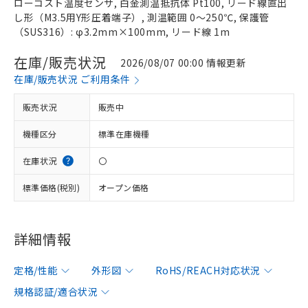
ローコスト温度センサ, 白金測温抵抗体 Pt100, リード線直出
し形（M3.5用Y形圧着端子）, 測温範囲 0～250℃, 保護管
（SUS316）: φ3.2mm×100mm, リード線 1m
在庫/販売状況
2026/08/07 00:00 情報更新
在庫/販売状況 ご利用条件
販売状況
販売中
機種区分
標準在庫機種
在庫状況
〇
標準価格(税別)
オープン価格
詳細情報
定格/性能
外形図
RoHS/REACH対応状況
規格認証/適合状況