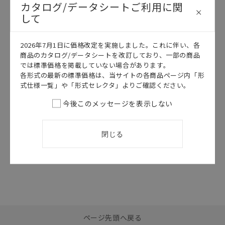
カタログ/データシートご利用に関
して
このカタログを選択
2026年7月1日に価格改定を実施しました。これに伴い、各
カタログ
日本語
商品のカタログ/データシートを改訂しており、一部の商品
では標準価格を掲載していない場合があります。
E52 （ローコストタ
イプ）
各形式の最新の標準価格は、当サイトの各商品ページ内「形
式仕様一覧」や「形式セレクタ」よりご確認ください。
E52 データシー
ト
今後このメッセージを表示しない
2026/07/01
更新
閉じる
選択したファイルを一
0
ページ先頭へ戻る
括ダウンロード