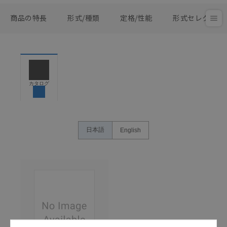
商品の特長
形式/種類
定格/性能
形式セレクタ
カタログ
日本語
English