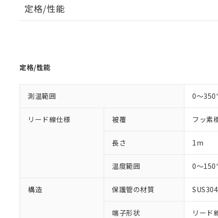
定格/性能
対応済み：EU
対応予定：EU R
対応予定なし：EU
調査・確認中：EU
ご利用条件
非該当品：ライセ
※1 中国RoHS
仕入先様の事情に
定格/性能
があります。
以下の条件をお読
「○」：最大均質
「×」：最大均質
測温範囲
本サービスは
0～35
当社は、これ
*EU RoHS指令（10物
「－」：未確認で
鉛(Pb) 1000ppm以下、
くものです。
う）を輸出ま
記
説明
六価クロム(Cr(Ⅵ)) 1
当社制御機器
などの必要な
フタル酸ビス(2-エチルヘ
リード線仕様
被覆
フッ素
号
*中国RoHS10物質の基準値 
ル（DBP） 1000ppm
在庫状況およ
当社は規制貨
Pb(鉛) :1000ppm、 Hg
但し、RoHS指令で産
のであり、閲
ます。
Cr(Ⅵ)(六価クロム) : 
フタル酸エステル類の４
長さ
1m
○
一定数以
DBP(フタル酸ジブチル) :
い。
当社は貴社製
DEHP(フタル酸ビス(2-エ
正式な納期状
置等に一切使
温度範囲
0～15
当社販売員に
※2 対応予定月
△
一定数に
当社は、貴社
オムロン制御
また当社は、
※2 環境保護使
在庫状況およ
部品在庫の切り替
たしません。
構造
保護管の材質
SUS30
－
在庫なし
す。
「ｅ」：有害物質
機器販売
マイパーツ機
「10」：通常の
端子形状
リード線