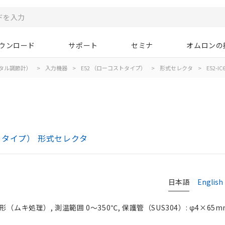
ウンロード
サポート
セミナ
オムロンの
タル調節計）
>
入力機器
>
E52 （ローコストタイプ）
>
形式セレクタ
>
E52-IC
トタイプ） 形式セレクタ
日本語
English
ムキ処理）, 測温範囲 0～350℃, 保護管（SUS304）: φ4×65m