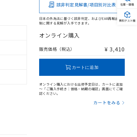
該非判定見解書/項目別対比表
在庫・価格
日本の外為法に基づく該非判定、およびEAR再輸出規
無料テスト機
制に関する見解が入手できます。
オンライン購入
¥ 3,410
販売価格（税込）
カートに追加
オンライン購入における出荷予定日は、カートに追加
～「ご購入手続き：価格・納期の確認」画面にてご確
認ください。
カートをみる