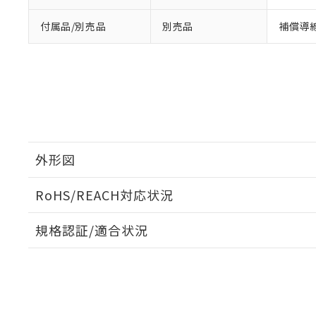
ている必要が
味します。
空
受注生産
お客様が当ウ
※3 非含有証明
「－」：未確認で
白
付属品/別売品
別売品
補償導線:
が、当社の製
さい。
下記の非含有証明
※当社の共同
いる法人を指
EU RoHS指令（
51物質の非含有証
※本証明書は発行
また、RoHS指
混在することから
既に当社にて対応
外形図
り割愛しておりま
RoHS/REACH対応状況
外形図
規格認証/適合状況
EU RoHS
注意事項・凡例
UL認証
CSA認証
CEマーキング
No
No
N/A
対応状況
対応予定月
※1
※2