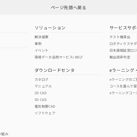
ページ先頭へ戻る
ダウンロードはこちら
型式承認
NK型式承認
ABS型式承認
韓国
（日本
（アメリカ
ソリューション
サービスサポ
舶規格）
船舶規格）
船舶規格）
解決提案
テスト機貸出
事例
ロボティクスサ
No
No
イベント
日本語相談窓口
現場データ活用サービスi-BELT
輸出該非判定
I)
PBBs
PBDEs
DBP
ダウンロードセンタ
eラーニング
この製品の規格認証/適合
その他の認証はこちらのページからご
カタログ
eラーニングのご
マニュアル
コースを選んで受
O
O
O
2D CAD
eラーニングコー
3D CAD
電気制御CAD
在庫等で未対応品が混在する可能性があります。
ソフトウェア
問い合わせください。
この製品のRoHS/REACH対応
り組み