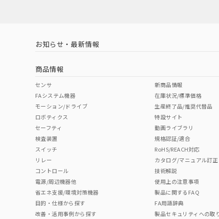
対応済み
LR型式承認
DNV型式承認
BV型式承認
KR
（イギリス
（ノルウェー
（フランス
（
お知らせ・最新情報
中国 RoHS
注意事項・凡例
船舶規格）
船舶規格）
船舶規格）
船
商品情報
No
No
No
No
中国 RoHS表
※1 ※2
センサ
新商品情報
FAシステム機器
在庫状況/標準価格
Pb
Hg
Cd
Cr(V
モーション/ドライブ
生産終了品/推奨代替品
ロボティクス
特設サイト
セーフティ
動画ライブラリ
検査装置
規格認証/適合
O
O
O
O
スイッチ
RoHS/REACH対応
リレー
カタログ/マニュアル訂正
コントロール
技術解説
"対応済み"や非含有の記載がされた商品であっても、流通
電源/周辺機器他
使用上の注意事項
非含有品が必要な際は、弊社営業部門もしくは販売店へお
省エネ支援/環境対策機器
製品に関するFAQ
目的・仕様から探す
FA用語辞典
改善・活用事例から探す
製品セキュリティへの取