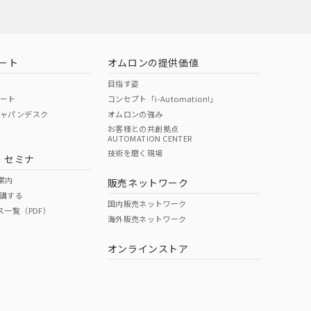
ート
オムロンの提供価値
目指す姿
ポート
コンセプト「i-Automation!」
ジャパンデスク
オムロンの強み
お客様との共創拠点
AUTOMATION CENTER
DIBP
BBP
DEHP
環境保護
技術を磨く現場
・セミナ
状況ページへ
使用期限
検索ください
案内
販売ネットワーク
講する
O
O
O
e
国内販売ネットワーク
ス一覧（PDF）
海外販売ネットワーク
オンラインストア
状況ページへ