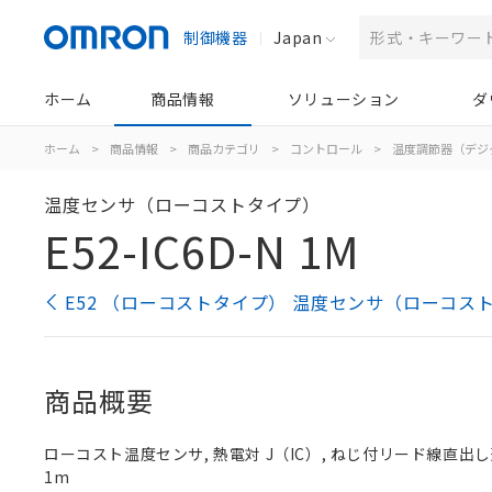
制御機器
Japan
ホーム
商品情報
ソリューション
ダ
ホーム
>
商品情報
>
商品カテゴリ
>
コントロール
>
温度調節器（デジ
温度センサ（ローコストタイプ）
E52-IC6D-N 1M
E52 （ローコストタイプ） 温度センサ（ローコス
商品概要
ローコスト温度センサ, 熱電対 J（IC）, ねじ付リード線直出し形（
1m