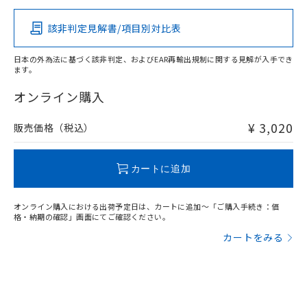
「－」：未確認です。当社販売部門へお問
あります。
（イギリス
（ノルウェー
（フランス
（韓国
い合わせください。
船舶規格）
船舶規格）
船舶規格）
船舶規格
お客様が当ウェブサイト上で当社にご
中国 RoHS
注意事項・凡例
該非判定見解書/項目別対比表
※3 非含有証明書ダウンロード
登録された部品リストについて、当社
No
No
No
No
および当社の共同利用者が、当社の製
日本の外為法に基づく該非判定、およびEAR再輸出規制に関する見解が入手でき
下記の非含有証明書をダウンロードするこ
品・サービスに関するお客様との取
ます。
中国 RoHS表
※1 ※2
とができます。
合意する
キャンセル
引・商談に必要な範囲で利用すること
オンライン購入
をご了承ください。
この製品の規格認証/適合状況ページへ
Pb
Hg
Cd
Cr(VI)
EU RoHS指令（10物質）の非含有証明書
※当社の共同利用者とは、
"個人情報
その他の認証はこちらのページからご検索ください
51物質の非含有証明書（当社基準）
の共同利用に関して"
の「1.共同利
¥ 3,020
販売価格（税込）
※本証明書は発行日時点で非含有を証明す
O
O
O
O
用者の範囲」に記載されている法人を
るもので、過去に遡って非含有を証明する
指します。
ものではありません。
カートに追加
また、RoHS指令のフタル酸エステル類４
"対応済み"や非含有の記載がされた商品であっても、流通
物質の対応では、対応完了までの期間は出
在庫等で未対応品が混在する可能性があります。
荷製品に未対応品が混在することから備考
オンライン購入における出荷予定日は、カートに追加～「ご購入手続き：価
非含有品が必要な際は、弊社営業部門もしくは販売店へお
格・納期の確認」画面にてご確認ください。
欄に対応日を記載しておりました。
問い合わせください。
既に当社にて対応品への在庫切替を完了
カートをみる
していることから、特段のことがない限
り、2022年1月12日より割愛しておりま
この製品のRoHS/REACH対応状況ページへ
す。