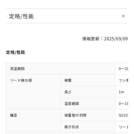
定格/性能
※1 対応状況
情報更新：2025/09/09
対応済み：EU RoHS指令（10物質）の
定格/性能
非含有に対応した製品が提供可能な商品で
す。
対応予定：EU RoHS指令（10物質）の非含
測温範囲
0～200
ご利用条件
有に対応した製品に切り替える予定のある
リード線仕様
被覆
フッ素樹
商品です。
対応予定なし：EU RoHS指令（10物質）の
以下の条件をお読みいただき、同意のうえ
長さ
1m
非含有に非対応の商品で、対応品を出す予
ご利用ください。
定はありません。
温度範囲
0～180
調査・確認中：EU RoHS指令（10物質）の
本サービスは、当社制御機器事業取扱
※1 中国RoHS○×表
非含有の対応状況を調査中または確認中の
商品の当社在庫状況および標準価格
構造
保護管の材質
SUS304
商品です。
(税抜)を提供させていただくもので
「○」：最大均質材料含有率が中国RoHSの
非該当品：ライセンス料など無形物で、有
端子形状
リード線
す。
基準値以下であることを示します。
害物質有無と関係のない商品です。