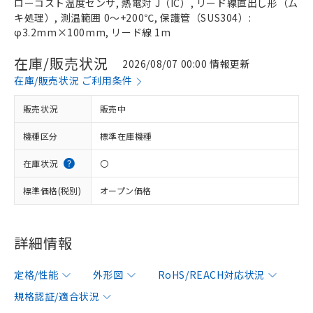
ローコスト温度センサ, 熱電対 J（IC）, リード線直出し形（ム
キ処理）, 測温範囲 0～+200℃, 保護管（SUS304）:
φ3.2mm×100mm, リード線 1m
在庫/販売状況
2026/08/07 00:00 情報更新
在庫/販売状況 ご利用条件
販売状況
販売中
機種区分
標準在庫機種
在庫状況
〇
標準価格(税別)
オープン価格
詳細情報
定格/性能
外形図
RoHS/REACH対応状況
規格認証/適合状況