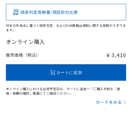
「－」：未確認です。当社販売部門へお問
あります。
（イギリス
（ノルウェー
（フランス
（韓国
い合わせください。
船舶規格）
船舶規格）
船舶規格）
船舶規格
お客様が当ウェブサイト上で当社にご
中国 RoHS
注意事項・凡例
該非判定見解書/項目別対比表
※3 非含有証明書ダウンロード
登録された部品リストについて、当社
No
No
No
No
および当社の共同利用者が、当社の製
日本の外為法に基づく該非判定、およびEAR再輸出規制に関する見解が入手でき
下記の非含有証明書をダウンロードするこ
品・サービスに関するお客様との取
ます。
中国 RoHS表
※1 ※2
とができます。
合意する
キャンセル
引・商談に必要な範囲で利用すること
オンライン購入
をご了承ください。
この製品の規格認証/適合状況ページへ
Pb
Hg
Cd
Cr(VI)
EU RoHS指令（10物質）の非含有証明書
※当社の共同利用者とは、
"個人情報
その他の認証はこちらのページからご検索ください
51物質の非含有証明書（当社基準）
の共同利用に関して"
の「1.共同利
¥ 3,410
販売価格（税込）
※本証明書は発行日時点で非含有を証明す
O
O
O
O
用者の範囲」に記載されている法人を
るもので、過去に遡って非含有を証明する
指します。
ものではありません。
カートに追加
また、RoHS指令のフタル酸エステル類４
"対応済み"や非含有の記載がされた商品であっても、流通
物質の対応では、対応完了までの期間は出
在庫等で未対応品が混在する可能性があります。
荷製品に未対応品が混在することから備考
オンライン購入における出荷予定日は、カートに追加～「ご購入手続き：価
非含有品が必要な際は、弊社営業部門もしくは販売店へお
格・納期の確認」画面にてご確認ください。
欄に対応日を記載しておりました。
問い合わせください。
既に当社にて対応品への在庫切替を完了
カートをみる
していることから、特段のことがない限
り、2022年1月12日より割愛しておりま
この製品のRoHS/REACH対応状況ページへ
す。