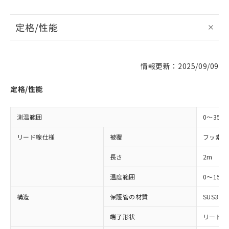
定格/性能
※1 対応状況
情報更新：2025/09/09
対応済み：EU RoHS指令（10物質）の
定格/性能
非含有に対応した製品が提供可能な商品で
す。
対応予定：EU RoHS指令（10物質）の非含
測温範囲
0～350
ご利用条件
有に対応した製品に切り替える予定のある
リード線仕様
被覆
フッ素樹
商品です。
対応予定なし：EU RoHS指令（10物質）の
以下の条件をお読みいただき、同意のうえ
長さ
2m
非含有に非対応の商品で、対応品を出す予
ご利用ください。
定はありません。
温度範囲
0～150
調査・確認中：EU RoHS指令（10物質）の
本サービスは、当社制御機器事業取扱
※1 中国RoHS○×表
非含有の対応状況を調査中または確認中の
商品の当社在庫状況および標準価格
構造
保護管の材質
SUS304
商品です。
(税抜)を提供させていただくもので
「○」：最大均質材料含有率が中国RoHSの
非該当品：ライセンス料など無形物で、有
端子形状
リード線
す。
基準値以下であることを示します。
害物質有無と関係のない商品です。