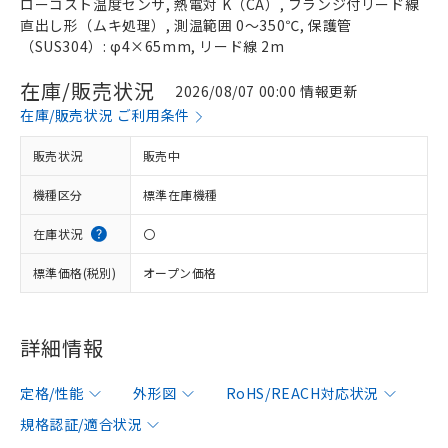
ローコスト温度センサ, 熱電対 K（CA）, フランジ付リード線
直出し形（ムキ処理）, 測温範囲 0～350℃, 保護管
（SUS304）: φ4×65mm, リード線 2m
在庫/販売状況
2026/08/07 00:00 情報更新
在庫/販売状況 ご利用条件
販売状況
販売中
機種区分
標準在庫機種
在庫状況
〇
標準価格(税別)
オープン価格
詳細情報
定格/性能
外形図
RoHS/REACH対応状況
規格認証/適合状況