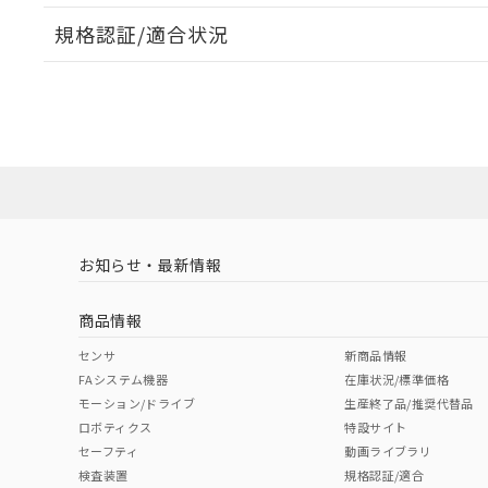
外形図
規格認証/適合状況
EU RoHS
注意事項・凡例
UL認証
CSA認証
CEマーキング
No
No
N/A
対応状況
対応予定月
※1
※2
対応済み
LR型式承認
DNV型式承認
BV型式承認
KR
（イギリス
（ノルウェー
（フランス
（
お知らせ・最新情報
中国 RoHS
注意事項・凡例
船舶規格）
船舶規格）
船舶規格）
船
商品情報
No
No
No
No
中国 RoHS表
※1 ※2
センサ
新商品情報
FAシステム機器
在庫状況/標準価格
Pb
Hg
Cd
Cr(V
モーション/ドライブ
生産終了品/推奨代替品
ロボティクス
特設サイト
セーフティ
動画ライブラリ
検査装置
規格認証/適合
O
O
O
O