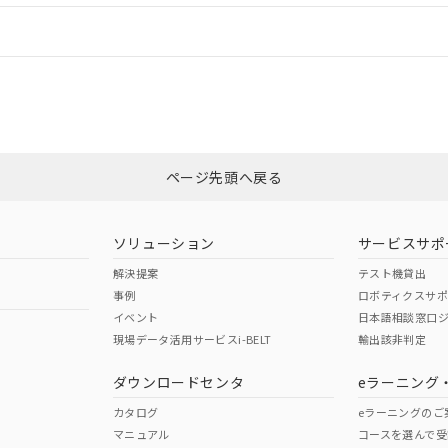
情報更新：
CCC認証
電波法
N/A
N/A
非含有証明書
※3
ページ先頭へ戻る
ダウンロードはこちら
型式承認
NK型式承認
ABS型式承認
韓国
（日本
（アメリカ
ソリューション
サービスサポ
舶規格）
船舶規格）
船舶規格）
解決提案
テスト機貸出
事例
ロボティクスサ
No
No
イベント
日本語相談窓口
現場データ活用サービスi-BELT
輸出該非判定
I)
PBBs
PBDEs
DBP
ダウンロードセンタ
eラーニング
この製品の規格認証/適合
その他の認証はこちらのページからご
カタログ
eラーニングのご
マニュアル
コースを選んで受
O
O
O