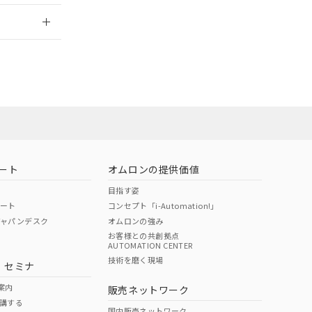
2026/7/29
ート
オムロンの提供価値
目指す姿
ポート
コンセプト「i-Automation!」
ジャパンデスク
オムロンの強み
お客様との共創拠点
AUTOMATION CENTER
DIBP
BBP
DEHP
環境保護
技術を磨く現場
・セミナ
状況ページへ
使用期限
検索ください
案内
販売ネットワーク
講する
O
O
O
e
国内販売ネットワーク