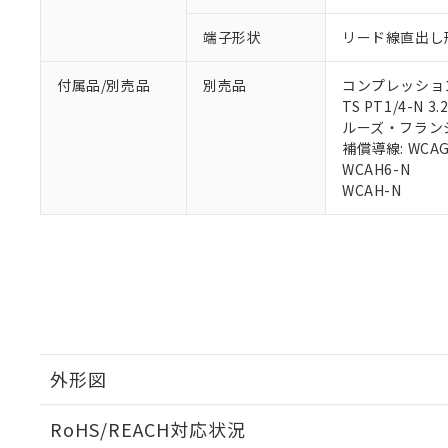
※2 環境保護使
在庫状況およ
部品在庫の切り替
たしません。
－
在庫なし
す。
端子形状
リード線直出し形
「ｅ」：有害物質
機器販売
マイパーツ機
「10」：通常の
ている必要が
味します。
付属品/別売品
別売品
コンプレッション・
空
受注生産
お客様が当ウ
※3 非含有証明
「－」：未確認で
TS PT1/4-N 3.
白
が、当社の製
ルーズ・フランジ: 
さい。
下記の非含有証明
補償導線: WCAG
※当社の共同
WCAH6-N
いる法人を指
EU RoHS指令（
WCAH-N
51物質の非含有証
※本証明書は発行
また、RoHS指
混在することから
既に当社にて対応
り割愛しておりま
外形図
RoHS/REACH対応状況