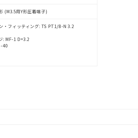
用期限
び標準価格結果を当社の事前の承諾なく第三者に漏洩または開示し
え状況などにより、予定月が前後することがあります。
(最新の在庫状況については、お客様のお取引先、またはお客様担当
 (M3.5用Y形圧着端子)
（10物質）のすべてが基準値以下であることを示します。
店・当社販売員にご確認ください)
能（部品リスト作成サービス）をご利用いただくには、I-Webメン
使用状況下において有害物質が外部に漏えいし、環境に深刻な影響を
あります。
フィッティング: TS PT1/8-N 3.2
機種、また在庫状況の情報を公開していない機種
ェブサイト上で当社にご登録された部品リストについて、当社およ
書ダウンロード
す。当社販売部門へお問い合わせください。
2
品・サービスに関するお客様との取引・商談に必要な範囲で利用す
合意する
キャンセル
MF-1 D=3.2
書をダウンロードすることができます。
-40
利用者とは、
"個人情報の共同利用に関して"
の「1.共同利用者の
します。
10物質）の非含有証明書
明書（当社基準）
日時点で非含有を証明するもので、過去に遡って非含有を証明するも
令のフタル酸エステル類４物質の対応では、対応完了までの期間は出
備考欄に対応日を記載しておりました。
品への在庫切替を完了していることから、特段のことがない限り、20
す。
情報更新：2