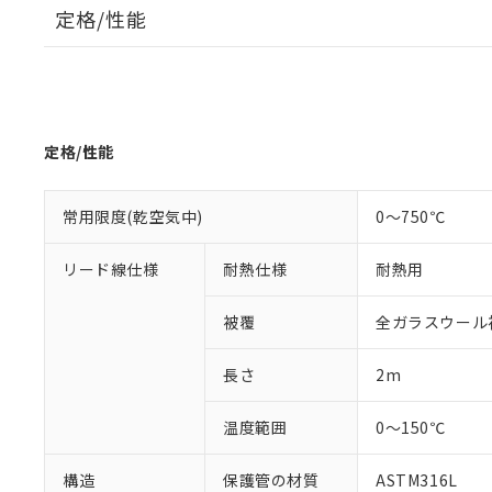
定格/性能
※1 対応状況
対応済み：EU
対応予定：EU R
定格/性能
対応予定なし：EU
調査・確認中：EU
ご利用条件
非該当品：ライセ
常用限度(乾空気中)
0～750℃
※1 中国RoHS
仕入先様の事情に
があります。
以下の条件をお読
リード線仕様
耐熱仕様
耐熱用
「○」：最大均質
「×」：最大均質
本サービスは
当社は、これ
*EU RoHS指令（10物
「－」：未確認で
鉛(Pb) 1000ppm以下、
被覆
全ガラスウール
くものです。
う）を輸出ま
記
説明
六価クロム(Cr(Ⅵ)) 1
当社制御機器
などの必要な
フタル酸ビス(2-エチルヘ
号
*中国RoHS10物質の基準値 
ル（DBP） 1000ppm
在庫状況およ
当社は規制貨
長さ
2m
Pb(鉛) :1000ppm、 Hg
但し、RoHS指令で産
のであり、閲
ます。
Cr(Ⅵ)(六価クロム) : 
フタル酸エステル類の４
○
一定数以
DBP(フタル酸ジブチル) :
い。
当社は貴社製
温度範囲
0～150℃
DEHP(フタル酸ビス(2-エ
正式な納期状
置等に一切使
当社販売員に
※2 対応予定月
△
一定数に
当社は、貴社
構造
保護管の材質
ASTM316L
オムロン制御
また当社は、