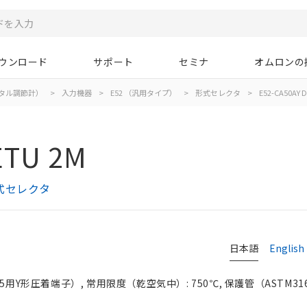
ウンロード
サポート
セミナ
オムロンの
タル調節計）
>
入力機器
>
E52 （汎用タイプ）
>
形式セレクタ
>
E52-CA50AY D
ETU 2M
式セレクタ
日本語
English
用Y形圧着端子）, 常用限度（乾空気中）: 750℃, 保護管（ASTM316