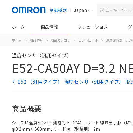
制御機器
Japan
ホーム
商品情報
ソリューション
ダ
ホーム
>
商品情報
>
商品カテゴリ
>
コントロール
>
温度調節器（デジ
温度センサ（汎用タイプ）
E52-CA50AY D=3.2 N
E52 （汎用タイプ） 温度センサ（汎用タイプ） 形
商品概要
シース形温度センサ, 熱電対 K（CA）, リード線直出し形（M3.5
φ3.2mm×500mm, リード線（耐熱用） 2m