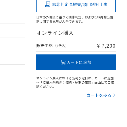
該非判定見解書/項目別対比表
日本の外為法に基づく該非判定、およびEAR再輸出規
制に関する見解が入手できます。
オンライン購入
¥ 7,200
販売価格（税込）
カートに追加
オンライン購入における出荷予定日は、カートに追加
～「ご購入手続き：価格・納期の確認」画面にてご確
認ください。
カートをみる