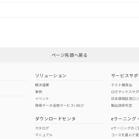
情報更新：
CCC認証
電波法
N/A
N/A
非含有証明書
※3
ページ先頭へ戻る
ダウンロードはこちら
型式承認
NK型式承認
ABS型式承認
韓国
（日本
（アメリカ
ソリューション
サービスサポ
舶規格）
船舶規格）
船舶規格）
解決提案
テスト機貸出
事例
ロボティクスサ
No
No
イベント
日本語相談窓口
現場データ活用サービスi-BELT
輸出該非判定
I)
PBBs
PBDEs
DBP
ダウンロードセンタ
eラーニング
この製品の規格認証/適合
その他の認証はこちらのページからご
カタログ
eラーニングのご
マニュアル
コースを選んで受
O
O
O