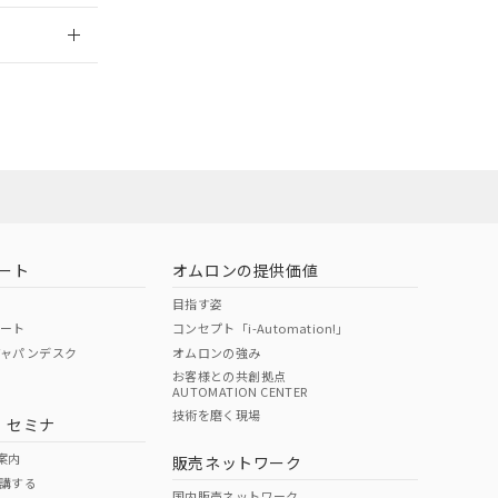
2026/7/29
ート
オムロンの提供価値
目指す姿
ポート
コンセプト「i-Automation!」
ジャパンデスク
オムロンの強み
お客様との共創拠点
AUTOMATION CENTER
DIBP
BBP
DEHP
環境保護
技術を磨く現場
・セミナ
状況ページへ
使用期限
検索ください
案内
販売ネットワーク
講する
O
O
O
e
国内販売ネットワーク