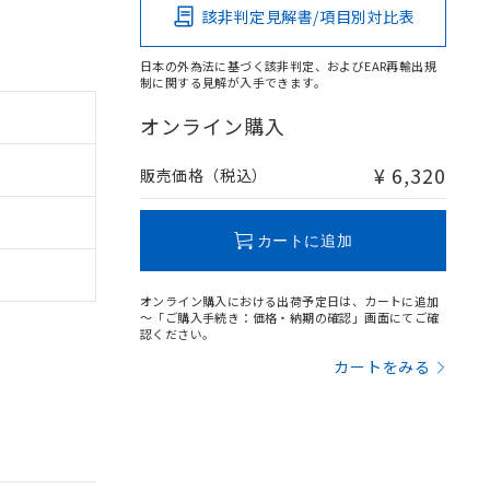
該非判定見解書/項目別対比表
日本の外為法に基づく該非判定、およびEAR再輸出規
制に関する見解が入手できます。
オンライン購入
¥ 6,320
販売価格（税込）
カートに追加
オンライン購入における出荷予定日は、カートに追加
～「ご購入手続き：価格・納期の確認」画面にてご確
認ください。
カートをみる