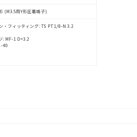
用期限
び標準価格結果を当社の事前の承諾なく第三者に漏洩または開示し
え状況などにより、予定月が前後することがあります。
(最新の在庫状況については、お客様のお取引先、またはお客様担当
 (M3.5用Y形圧着端子)
（10物質）のすべてが基準値以下であることを示します。
店・当社販売員にご確認ください)
能（部品リスト作成サービス）をご利用いただくには、I-Webメン
使用状況下において有害物質が外部に漏えいし、環境に深刻な影響を
あります。
フィッティング: TS PT1/8-N 3.2
機種、また在庫状況の情報を公開していない機種
ェブサイト上で当社にご登録された部品リストについて、当社およ
書ダウンロード
す。当社販売部門へお問い合わせください。
2
品・サービスに関するお客様との取引・商談に必要な範囲で利用す
合意する
キャンセル
MF-1 D=3.2
書をダウンロードすることができます。
-40
利用者とは、
"個人情報の共同利用に関して"
の「1.共同利用者の
します。
10物質）の非含有証明書
明書（当社基準）
日時点で非含有を証明するもので、過去に遡って非含有を証明するも
令のフタル酸エステル類４物質の対応では、対応完了までの期間は出
備考欄に対応日を記載しておりました。
品への在庫切替を完了していることから、特段のことがない限り、20
す。
情報更新：2