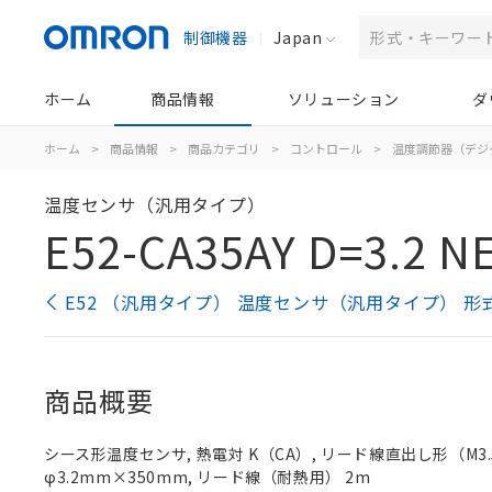
制御機器
Japan
ホーム
商品情報
ソリューション
ダ
ホーム
>
商品情報
>
商品カテゴリ
>
コントロール
>
温度調節器（デジ
温度センサ（汎用タイプ）
E52-CA35AY D=3.2 N
E52 （汎用タイプ） 温度センサ（汎用タイプ） 形
商品概要
シース形温度センサ, 熱電対 K（CA）, リード線直出し形（M3.5
φ3.2mm×350mm, リード線（耐熱用） 2m