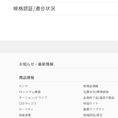
外形図
規格認証/適合状況
EU RoHS
注意事項・凡例
UL認証
CSA認証
CEマーキング
No
No
N/A
対応状況
対応予定月
※1
※2
対応済み
LR型式承認
DNV型式承認
BV型式承認
KR
（イギリス
（ノルウェー
（フランス
（
お知らせ・最新情報
中国 RoHS
注意事項・凡例
船舶規格）
船舶規格）
船舶規格）
船
商品情報
No
No
No
No
中国 RoHS表
※1 ※2
センサ
新商品情報
FAシステム機器
在庫状況/標準価格
Pb
Hg
Cd
Cr(V
モーション/ドライブ
生産終了品/推奨代替品
ロボティクス
特設サイト
セーフティ
動画ライブラリ
検査装置
規格認証/適合
O
O
O
O