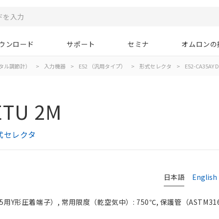
ウンロード
サポート
セミナ
オムロンの
タル調節計）
>
入力機器
>
E52 （汎用タイプ）
>
形式セレクタ
>
E52-CA35AY D
ETU 2M
式セレクタ
日本語
English
用Y形圧着端子）, 常用限度（乾空気中）: 750℃, 保護管（ASTM316