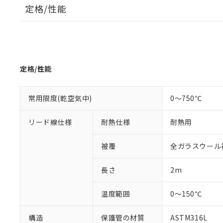
定格/性能
※1 対応状況
対応済み：EU
対応予定：EU R
定格/性能
対応予定なし：EU
調査・確認中：EU
ご利用条件
非該当品：ライセ
常用限度(乾空気中)
0～750℃
※1 中国RoHS
仕入先様の事情に
があります。
以下の条件をお読
リード線仕様
耐熱仕様
耐熱用
「○」：最大均質
「×」：最大均質
本サービスは
当社は、これ
*EU RoHS指令（10物
「－」：未確認で
鉛(Pb) 1000ppm以下、
被覆
全ガラスウール
くものです。
う）を輸出ま
記
説明
六価クロム(Cr(Ⅵ)) 1
当社制御機器
などの必要な
フタル酸ビス(2-エチルヘ
号
*中国RoHS10物質の基準値 
ル（DBP） 1000ppm
在庫状況およ
当社は規制貨
長さ
2m
Pb(鉛) :1000ppm、 Hg
但し、RoHS指令で産
のであり、閲
ます。
Cr(Ⅵ)(六価クロム) : 
フタル酸エステル類の４
○
一定数以
DBP(フタル酸ジブチル) :
い。
当社は貴社製
温度範囲
0～150℃
DEHP(フタル酸ビス(2-エ
正式な納期状
置等に一切使
当社販売員に
※2 対応予定月
△
一定数に
当社は、貴社
構造
保護管の材質
ASTM316L
オムロン制御
また当社は、