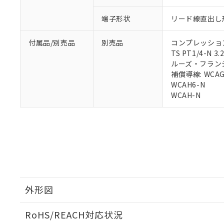
※2 環境保護使
在庫状況およ
部品在庫の切り替
たしません。
－
在庫なし
す。
端子形状
リード線直出し形
「ｅ」：有害物質
機器販売
マイパーツ機
「10」：通常の
ている必要が
味します。
付属品/別売品
別売品
コンプレッション・
空
受注生産
お客様が当ウ
※3 非含有証明
「－」：未確認で
TS PT1/4-N 3.
白
が、当社の製
ルーズ・フランジ: 
さい。
下記の非含有証明
補償導線: WCAG
※当社の共同
WCAH6-N
いる法人を指
EU RoHS指令（
WCAH-N
51物質の非含有証
※本証明書は発行
また、RoHS指
混在することから
既に当社にて対応
り割愛しておりま
外形図
RoHS/REACH対応状況