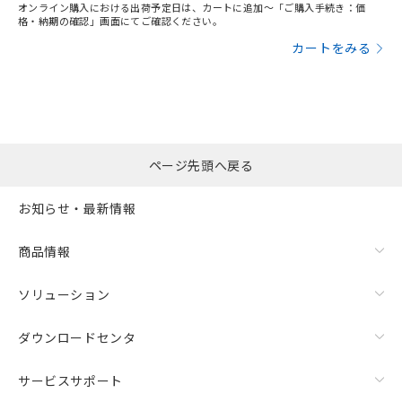
オンライン購入における出荷予定日は、カートに追加～「ご購入手続き：価
り、2022年1月12日より割愛しておりま
非含有品が必要な際は、弊社営業部門もしくは販売店へお
格・納期の確認」画面にてご確認ください。
す。
問い合わせください。
カートをみる
この製品のRoHS/REACH対応状況ページへ
ページ先頭へ戻る
お知らせ・最新情報
商品情報
ソリューション
ダウンロードセンタ
サービスサポート