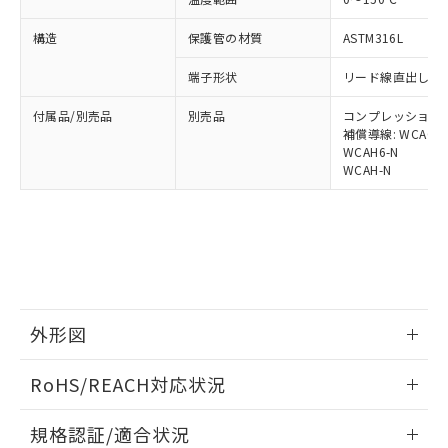
※1 中国RoHS○×表
非含有の対応状況を調査中または確認中の
商品の当社在庫状況および標準価格
商品です。
(税抜)を提供させていただくもので
構造
保護管の材質
ASTM316L
「○」：最大均質材料含有率が中国RoHSの
非該当品：ライセンス料など無形物で、有
す。
基準値以下であることを示します。
害物質有無と関係のない商品です。
当社制御機器事業取扱商品の中には、
端子形状
リード線直出し形 (
「×」：最大均質材料含有率が中国RoHSの
仕入先様の事情により、非含有部品として
本サービスの対象外となる商品もある
基準値を超えていることを示します。
いたものが、含有品と判明した場合などや
当社は、これら貴社製品のうち、外国
付属品/別売品
別売品
コンプレッション・フィ
ことをご了承ください。
「－」：未確認です。当社販売部門へお問
むを得ず変更することがあります。
為替および外国貿易法に定める商品
補償導線: WCAG-4
在庫状況および標準価格照会結果は、
い合わせください。
WCAH6-N
（以下｢規制貨物等」という）を輸出
記載している更新日時点での社内デー
WCAH-N
*EU RoHS指令（10物質）：
または国外への提供する場合は、日本
記
タに基づき作成されるものであり、閲
説明
鉛(Pb) 1000ppm以下、 水銀(Hg) 1000ppm以下、 カド
*中国RoHS10物質の基準値 (GB/T26572)：
国政府の輸出許可(または役務取引許
号
覧された時点での実際の在庫および標
ミウム(Cd) 100ppm以下、
Pb(鉛) :1000ppm、 Hg(水銀) : 1000ppm、 Cd(カドミウ
可)を取得するなどの必要な手続きを
六価クロム(Cr(Ⅵ)) 1000ppm以下、ポリ臭化ビフェニル
ム) : 100ppm、
準価格とは異なる場合があることをご
類(PBB) 1000ppm以下、ポリ臭化ジフェニルエーテル類
Cr(Ⅵ)(六価クロム) : 1000ppm、 PBBs(ポリ臭化ビフェ
とります。
了承ください。
(PBDE) 1000ppm以下、フタル酸ビス(2-エチルヘキシ
○
一定数以上の在庫あり
ニル類) : 1000ppm、 PBDEs(ポリ臭化ジフェニルエーテ
当社は規制貨物を破棄する場合は、完
ル) (DEHP)(別名：DOP) 1000ppm以下、フタル酸ブチ
正式な納期状況および標準価格はお客
ル類) : 1000ppm、
ルベンジル（BBP） 1000ppm以下、フタル酸ジブチル
全に破砕するなど、違法に輸出されな
DBP(フタル酸ジブチル) : 1000ppm、 DIBP(フタル酸ジ
様のお取引先、またはお客様担当のオ
（DBP） 1000ppm以下、フタル酸ジイソブチル
イソブチル) : 1000ppm、 BBP(フタル酸ブチルベンジ
△
一定数には満たないが在庫あり
いよう必要な手段を講じます。
ムロン制御機器販売店・当社販売員に
(DIBP) 1000ppm以下
ル) : 1000ppm、
当社は貴社製品を、核兵器、ミサイ
但し、RoHS指令で産業用監視および制御機器に対する
DEHP(フタル酸ビス(2-エチルヘキシル)) : 1000ppm
ご相談ください。
外形図
適用除外項目は除く。
ル、化学兵器、生物兵器またはその他
－
在庫なし(最新の在庫状況につ
オムロン制御機器販売店や当社販売拠
フタル酸エステル類の４物質については閾値を超える意
武器並びにこれらの製造装置等に一切
いては、お客様のお取引先、ま
図的な使用がないことを確認しています。
情報更新：2025/09/09
点は「
販売ネットワーク
」をご確認
RoHS/REACH対応状況
※2 環境保護使用期限
使用いたしません。
たはお客様担当のオムロン制御
ください。
当社は、貴社製品を第三者に販売する
機器販売店・当社販売員にご確
在庫状況および標準価格結果を当社の
外形図
情報更新：2026/7/29
※2 対応予定月
「ｅ」：有害物質（10物質）のすべてが基
場合は、上記1、2および3の内容を当
規格認証/適合状況
認ください)
事前の承諾なく第三者に漏洩または開
準値以下であることを示します。