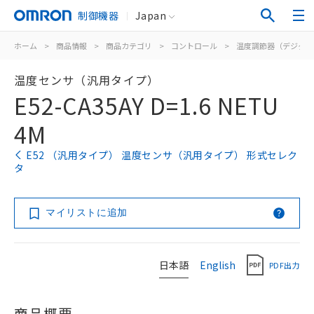
制御機器
Japan
ホーム
>
商品情報
>
商品カテゴリ
>
コントロール
>
温度調節器（デジタル
温度センサ（汎用タイプ）
E52-CA35AY D=1.6 NETU
4M
E52 （汎用タイプ） 温度センサ（汎用タイプ） 形式セレク
タ
マイリストに追加
日本語
English
PDF出力
商品概要