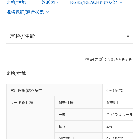
定格/性能
外形図
RoHS/REACH対応状況
規格認証/適合状況
定格/性能
情報更新：2025/09/09
※1 対応状況
定格/性能
対応済み：EU RoHS指令（10物質）の
非含有に対応した製品が提供可能な商品で
す。
常用限度(乾空気中)
0～650℃
対応予定：EU RoHS指令（10物質）の非含
ご利用条件
有に対応した製品に切り替える予定のある
リード線仕様
耐熱仕様
耐熱用
商品です。
対応予定なし：EU RoHS指令（10物質）の
被覆
全ガラスウール被
以下の条件をお読みいただき、同意のうえ
非含有に非対応の商品で、対応品を出す予
ご利用ください。
長さ
4m
定はありません。
調査・確認中：EU RoHS指令（10物質）の
本サービスは、当社制御機器事業取扱
温度範囲
0～150℃