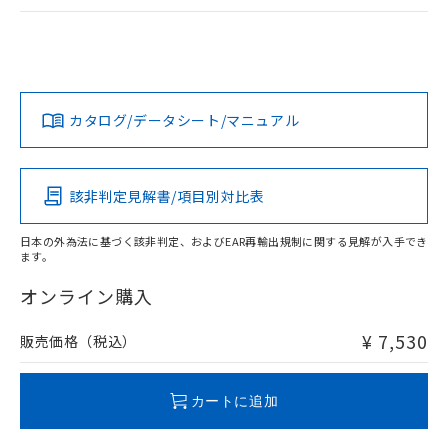
該第三者に通知します。また当社は、
示しないようお願いします。
EU RoHS
注意事項・凡例
部品在庫の切り替え状況などにより、予定
「10」：通常の使用状況下において有害物
販売先および販売に係わる関係者が違
マイパーツ機能（部品リスト作成サー
空
受注生産機種、また在庫状況の
UL認証
CSA認証
CEマーキング
月が前後することがあります。
質が外部に漏えいし、環境に深刻な影響を
法に輸出するおそれがある場合は、取
ビス）をご利用いただくには、I-Web
白
情報を公開していない機種
及ぼさない年数を意味します。
り引きをいたしません。
メンバーズにご登録されている必要が
No
No
N/A
対応状況
対応予定月
「－」：未確認です。当社販売部門へお問
※1
※2
あります。
い合わせください。
お客様が当ウェブサイト上で当社にご
カタログ/データシート/マニュアル
対応済み
※3 非含有証明書ダウンロード
登録された部品リストについて、当社
LR型式承認
DNV型式承認
BV型式承認
KR型式承
および当社の共同利用者が、当社の製
下記の非含有証明書をダウンロードするこ
（イギリス
（ノルウェー
（フランス
（韓国
品・サービスに関するお客様との取
船舶規格）
船舶規格）
船舶規格）
船舶規格
とができます。
中国 RoHS
注意事項・凡例
合意する
キャンセル
該非判定見解書/項目別対比表
引・商談に必要な範囲で利用すること
をご了承ください。
No
No
No
No
EU RoHS指令（10物質）の非含有証明書
※当社の共同利用者とは、
"個人情報
日本の外為法に基づく該非判定、およびEAR再輸出規制に関する見解が入手でき
51物質の非含有証明書（当社基準）
ます。
中国 RoHS表
※1 ※2
の共同利用に関して"
の「1.共同利
※本証明書は発行日時点で非含有を証明す
用者の範囲」に記載されている法人を
オンライン購入
るもので、過去に遡って非含有を証明する
この製品の規格認証/適合状況ページへ
Pb
Hg
Cd
Cr(VI)
指します。
ものではありません。
その他の認証はこちらのページからご検索ください
また、RoHS指令のフタル酸エステル類４
¥ 7,530
販売価格（税込）
O
O
O
O
物質の対応では、対応完了までの期間は出
荷製品に未対応品が混在することから備考
欄に対応日を記載しておりました。
カートに追加
既に当社にて対応品への在庫切替を完了
"対応済み"や非含有の記載がされた商品であっても、流通
していることから、特段のことがない限
在庫等で未対応品が混在する可能性があります。