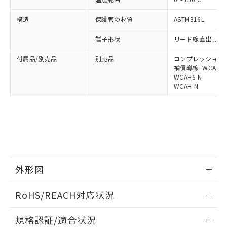
※1 中国RoHS○×表
非含有の対応状況を調査中または確認中の
商品の当社在庫状況および標準価格
商品です。
(税抜)を提供させていただくもので
構造
保護管の材質
ASTM316L
「○」：最大均質材料含有率が中国RoHSの
非該当品：ライセンス料など無形物で、有
す。
基準値以下であることを示します。
害物質有無と関係のない商品です。
当社制御機器事業取扱商品の中には、
端子形状
リード線直出し形 (
「×」：最大均質材料含有率が中国RoHSの
仕入先様の事情により、非含有部品として
本サービスの対象外となる商品もある
基準値を超えていることを示します。
いたものが、含有品と判明した場合などや
当社は、これら貴社製品のうち、外国
付属品/別売品
別売品
コンプレッション・フィ
ことをご了承ください。
「－」：未確認です。当社販売部門へお問
むを得ず変更することがあります。
為替および外国貿易法に定める商品
補償導線: WCAG-4
在庫状況および標準価格照会結果は、
い合わせください。
WCAH6-N
（以下｢規制貨物等」という）を輸出
記載している更新日時点での社内デー
WCAH-N
*EU RoHS指令（10物質）：
または国外への提供する場合は、日本
記
タに基づき作成されるものであり、閲
説明
鉛(Pb) 1000ppm以下、 水銀(Hg) 1000ppm以下、 カド
*中国RoHS10物質の基準値 (GB/T26572)：
国政府の輸出許可(または役務取引許
号
覧された時点での実際の在庫および標
ミウム(Cd) 100ppm以下、
Pb(鉛) :1000ppm、 Hg(水銀) : 1000ppm、 Cd(カドミウ
可)を取得するなどの必要な手続きを
六価クロム(Cr(Ⅵ)) 1000ppm以下、ポリ臭化ビフェニル
ム) : 100ppm、
準価格とは異なる場合があることをご
類(PBB) 1000ppm以下、ポリ臭化ジフェニルエーテル類
Cr(Ⅵ)(六価クロム) : 1000ppm、 PBBs(ポリ臭化ビフェ
とります。
了承ください。
(PBDE) 1000ppm以下、フタル酸ビス(2-エチルヘキシ
○
一定数以上の在庫あり
ニル類) : 1000ppm、 PBDEs(ポリ臭化ジフェニルエーテ
当社は規制貨物を破棄する場合は、完
ル) (DEHP)(別名：DOP) 1000ppm以下、フタル酸ブチ
正式な納期状況および標準価格はお客
ル類) : 1000ppm、
ルベンジル（BBP） 1000ppm以下、フタル酸ジブチル
全に破砕するなど、違法に輸出されな
DBP(フタル酸ジブチル) : 1000ppm、 DIBP(フタル酸ジ
様のお取引先、またはお客様担当のオ
（DBP） 1000ppm以下、フタル酸ジイソブチル
イソブチル) : 1000ppm、 BBP(フタル酸ブチルベンジ
△
一定数には満たないが在庫あり
いよう必要な手段を講じます。
ムロン制御機器販売店・当社販売員に
(DIBP) 1000ppm以下
ル) : 1000ppm、
当社は貴社製品を、核兵器、ミサイ
但し、RoHS指令で産業用監視および制御機器に対する
DEHP(フタル酸ビス(2-エチルヘキシル)) : 1000ppm
ご相談ください。
外形図
適用除外項目は除く。
ル、化学兵器、生物兵器またはその他
－
在庫なし(最新の在庫状況につ
オムロン制御機器販売店や当社販売拠
フタル酸エステル類の４物質については閾値を超える意
武器並びにこれらの製造装置等に一切
いては、お客様のお取引先、ま
図的な使用がないことを確認しています。
情報更新：2025/09/09
点は「
販売ネットワーク
」をご確認
RoHS/REACH対応状況
※2 環境保護使用期限
使用いたしません。
たはお客様担当のオムロン制御
ください。
当社は、貴社製品を第三者に販売する
機器販売店・当社販売員にご確
在庫状況および標準価格結果を当社の
外形図
情報更新：2026/7/29
※2 対応予定月
「ｅ」：有害物質（10物質）のすべてが基
場合は、上記1、2および3の内容を当
規格認証/適合状況
認ください)
事前の承諾なく第三者に漏洩または開
準値以下であることを示します。