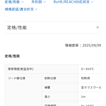
定格/性能
外形図
RoHS/REACH対応状況
規格認証/適合状況
定格/性能
情報更新：2025/09/09
※1 対応状況
定格/性能
対応済み：EU RoHS指令（10物質）の
非含有に対応した製品が提供可能な商品で
す。
常用限度(乾空気中)
0～650℃
対応予定：EU RoHS指令（10物質）の非含
ご利用条件
有に対応した製品に切り替える予定のある
リード線仕様
耐熱仕様
耐熱用
商品です。
対応予定なし：EU RoHS指令（10物質）の
被覆
全ガラスウール被
以下の条件をお読みいただき、同意のうえ
非含有に非対応の商品で、対応品を出す予
ご利用ください。
長さ
1m
定はありません。
調査・確認中：EU RoHS指令（10物質）の
本サービスは、当社制御機器事業取扱
温度範囲
0～150℃