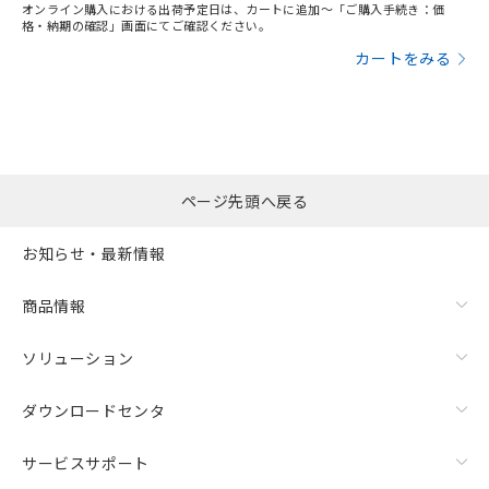
オンライン購入における出荷予定日は、カートに追加～「ご購入手続き：価
り、2022年1月12日より割愛しておりま
非含有品が必要な際は、弊社営業部門もしくは販売店へお
格・納期の確認」画面にてご確認ください。
す。
問い合わせください。
カートをみる
この製品のRoHS/REACH対応状況ページへ
ページ先頭へ戻る
お知らせ・最新情報
商品情報
ソリューション
ダウンロードセンタ
サービスサポート