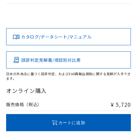
該第三者に通知します。また当社は、
示しないようお願いします。
EU RoHS
注意事項・凡例
部品在庫の切り替え状況などにより、予定
「10」：通常の使用状況下において有害物
販売先および販売に係わる関係者が違
マイパーツ機能（部品リスト作成サー
空
受注生産機種、また在庫状況の
UL認証
CSA認証
CEマーキング
月が前後することがあります。
質が外部に漏えいし、環境に深刻な影響を
法に輸出するおそれがある場合は、取
ビス）をご利用いただくには、I-Web
白
情報を公開していない機種
及ぼさない年数を意味します。
り引きをいたしません。
メンバーズにご登録されている必要が
No
No
N/A
対応状況
対応予定月
「－」：未確認です。当社販売部門へお問
※1
※2
あります。
い合わせください。
お客様が当ウェブサイト上で当社にご
カタログ/データシート/マニュアル
対応済み
※3 非含有証明書ダウンロード
登録された部品リストについて、当社
LR型式承認
DNV型式承認
BV型式承認
KR型式承
および当社の共同利用者が、当社の製
下記の非含有証明書をダウンロードするこ
（イギリス
（ノルウェー
（フランス
（韓国
品・サービスに関するお客様との取
船舶規格）
船舶規格）
船舶規格）
船舶規格
とができます。
中国 RoHS
注意事項・凡例
合意する
キャンセル
該非判定見解書/項目別対比表
引・商談に必要な範囲で利用すること
をご了承ください。
No
No
No
No
EU RoHS指令（10物質）の非含有証明書
※当社の共同利用者とは、
"個人情報
日本の外為法に基づく該非判定、およびEAR再輸出規制に関する見解が入手でき
51物質の非含有証明書（当社基準）
ます。
中国 RoHS表
※1 ※2
の共同利用に関して"
の「1.共同利
※本証明書は発行日時点で非含有を証明す
用者の範囲」に記載されている法人を
オンライン購入
るもので、過去に遡って非含有を証明する
この製品の規格認証/適合状況ページへ
Pb
Hg
Cd
Cr(VI)
指します。
ものではありません。
その他の認証はこちらのページからご検索ください
また、RoHS指令のフタル酸エステル類４
¥ 5,720
販売価格（税込）
O
O
O
O
物質の対応では、対応完了までの期間は出
荷製品に未対応品が混在することから備考
欄に対応日を記載しておりました。
カートに追加
既に当社にて対応品への在庫切替を完了
"対応済み"や非含有の記載がされた商品であっても、流通
していることから、特段のことがない限
在庫等で未対応品が混在する可能性があります。