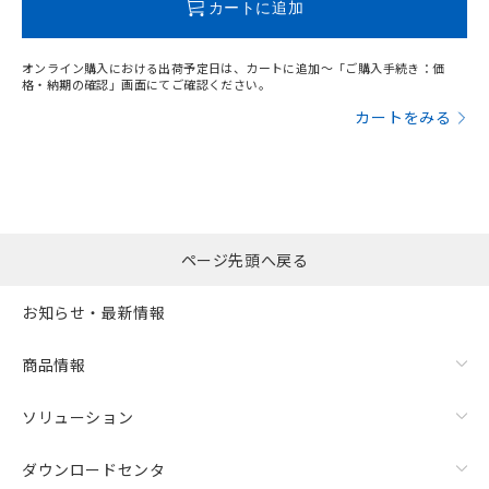
カートに追加
していることから、特段のことがない限
"対応済み"や非含有の記載がされた商品であっても、流通
り、2022年1月12日より割愛しておりま
在庫等で未対応品が混在する可能性があります。
す。
オンライン購入における出荷予定日は、カートに追加～「ご購入手続き：価
非含有品が必要な際は、弊社営業部門もしくは販売店へお
格・納期の確認」画面にてご確認ください。
問い合わせください。
カートをみる
この製品のRoHS/REACH対応状況ページへ
ページ先頭へ戻る
お知らせ・最新情報
商品情報
ソリューション
ダウンロードセンタ