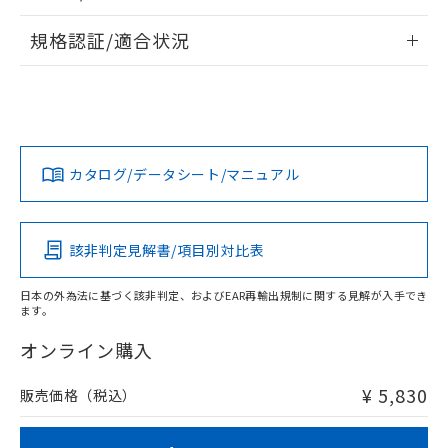
※2 対応予定月
「ｅ」：有害物質（10物質）のすべてが基
場合は、上記1、2および3の内容を当
認ください)
事前の承諾なく第三者に漏洩または開
外形図
準値以下であることを示します。
情報更新：2026/7/29
該第三者に通知します。また当社は、
示しないようお願いします。
規格認証/適合状況
部品在庫の切り替え状況などにより、予定
「10」：通常の使用状況下において有害物
販売先および販売に係わる関係者が違
マイパーツ機能（部品リスト作成サー
空
受注生産機種、また在庫状況の
月が前後することがあります。
質が外部に漏えいし、環境に深刻な影響を
EU RoHS
注意事項・凡例
法に輸出するおそれがある場合は、取
ビス）をご利用いただくには、I-Web
白
情報を公開していない機種
UL認証
CSA認証
CEマーキング
及ぼさない年数を意味します。
り引きをいたしません。
メンバーズにご登録されている必要が
「－」：未確認です。当社販売部門へお問
あります。
No
No
N/A
い合わせください。
対応状況
対応予定月
※1
※2
お客様が当ウェブサイト上で当社にご
※3 非含有証明書ダウンロード
登録された部品リストについて、当社
カタログ/データシート/マニュアル
対応済み
および当社の共同利用者が、当社の製
下記の非含有証明書をダウンロードするこ
品・サービスに関するお客様との取
LR型式承認
DNV型式承認
BV型式承認
KR型式承
とができます。
合意する
キャンセル
引・商談に必要な範囲で利用すること
（イギリス
（ノルウェー
（フランス
（韓国
船舶規格）
船舶規格）
船舶規格）
船舶規格
をご了承ください。
中国 RoHS
注意事項・凡例
該非判定見解書/項目別対比表
EU RoHS指令（10物質）の非含有証明書
※当社の共同利用者とは、
"個人情報
51物質の非含有証明書（当社基準）
No
No
No
No
の共同利用に関して"
の「1.共同利
日本の外為法に基づく該非判定、およびEAR再輸出規制に関する見解が入手でき
※本証明書は発行日時点で非含有を証明す
用者の範囲」に記載されている法人を
ます。
中国 RoHS表
※1 ※2
るもので、過去に遡って非含有を証明する
指します。
ものではありません。
オンライン購入
この製品の規格認証/適合状況ページへ
Pb
Hg
Cd
Cr(VI)
また、RoHS指令のフタル酸エステル類４
その他の認証はこちらのページからご検索ください
物質の対応では、対応完了までの期間は出
¥ 5,830
販売価格（税込）
荷製品に未対応品が混在することから備考
O
O
O
O
欄に対応日を記載しておりました。
既に当社にて対応品への在庫切替を完了