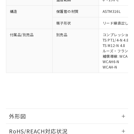
調査・確認中：EU RoHS指令（10物質）の
本サービスは、当社制御機器事業取扱
※1 中国RoHS○×表
非含有の対応状況を調査中または確認中の
構造
保護管の材質
ASTM316L
商品の当社在庫状況および標準価格
商品です。
(税抜)を提供させていただくもので
「○」：最大均質材料含有率が中国RoHSの
非該当品：ライセンス料など無形物で、有
端子形状
リード線直出し形 (
す。
基準値以下であることを示します。
害物質有無と関係のない商品です。
当社制御機器事業取扱商品の中には、
「×」：最大均質材料含有率が中国RoHSの
仕入先様の事情により、非含有部品として
付属品/別売品
別売品
コンプレッション・フィ
本サービスの対象外となる商品もある
基準値を超えていることを示します。
TS PT1/4-N 4.8
いたものが、含有品と判明した場合などや
当社は、これら貴社製品のうち、外国
ことをご了承ください。
TS M12-N 4.8
「－」：未確認です。当社販売部門へお問
むを得ず変更することがあります。
為替および外国貿易法に定める商品
在庫状況および標準価格照会結果は、
ルーズ・フランジ: MF
い合わせください。
（以下｢規制貨物等」という）を輸出
記載している更新日時点での社内デー
補償導線: WCAG-4
*EU RoHS指令（10物質）：
または国外への提供する場合は、日本
WCAH6-N
記
タに基づき作成されるものであり、閲
説明
鉛(Pb) 1000ppm以下、 水銀(Hg) 1000ppm以下、 カド
*中国RoHS10物質の基準値 (GB/T26572)：
国政府の輸出許可(または役務取引許
WCAH-N
号
覧された時点での実際の在庫および標
ミウム(Cd) 100ppm以下、
Pb(鉛) :1000ppm、 Hg(水銀) : 1000ppm、 Cd(カドミウ
可)を取得するなどの必要な手続きを
六価クロム(Cr(Ⅵ)) 1000ppm以下、ポリ臭化ビフェニル
ム) : 100ppm、
準価格とは異なる場合があることをご
類(PBB) 1000ppm以下、ポリ臭化ジフェニルエーテル類
Cr(Ⅵ)(六価クロム) : 1000ppm、 PBBs(ポリ臭化ビフェ
とります。
了承ください。
(PBDE) 1000ppm以下、フタル酸ビス(2-エチルヘキシ
○
一定数以上の在庫あり
ニル類) : 1000ppm、 PBDEs(ポリ臭化ジフェニルエーテ
当社は規制貨物を破棄する場合は、完
ル) (DEHP)(別名：DOP) 1000ppm以下、フタル酸ブチ
正式な納期状況および標準価格はお客
ル類) : 1000ppm、
ルベンジル（BBP） 1000ppm以下、フタル酸ジブチル
全に破砕するなど、違法に輸出されな
DBP(フタル酸ジブチル) : 1000ppm、 DIBP(フタル酸ジ
様のお取引先、またはお客様担当のオ
（DBP） 1000ppm以下、フタル酸ジイソブチル
イソブチル) : 1000ppm、 BBP(フタル酸ブチルベンジ
△
一定数には満たないが在庫あり
いよう必要な手段を講じます。
ムロン制御機器販売店・当社販売員に
(DIBP) 1000ppm以下
ル) : 1000ppm、
当社は貴社製品を、核兵器、ミサイ
但し、RoHS指令で産業用監視および制御機器に対する
DEHP(フタル酸ビス(2-エチルヘキシル)) : 1000ppm
ご相談ください。
適用除外項目は除く。
ル、化学兵器、生物兵器またはその他
－
在庫なし(最新の在庫状況につ
オムロン制御機器販売店や当社販売拠
フタル酸エステル類の４物質については閾値を超える意
外形図
武器並びにこれらの製造装置等に一切
いては、お客様のお取引先、ま
図的な使用がないことを確認しています。
点は「
販売ネットワーク
」をご確認
※2 環境保護使用期限
使用いたしません。
たはお客様担当のオムロン制御
ください。
情報更新：2025/09/09
当社は、貴社製品を第三者に販売する
RoHS/REACH対応状況
機器販売店・当社販売員にご確
在庫状況および標準価格結果を当社の