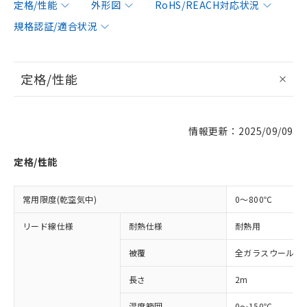
定格/性能
外形図
RoHS/REACH対応状況
規格認証/適合状況
定格/性能
情報更新：2025/09/09
※1 対応状況
定格/性能
対応済み：EU RoHS指令（10物質）の
非含有に対応した製品が提供可能な商品で
常用限度(乾空気中)
0～800℃
す。
リード線仕様
耐熱仕様
耐熱用
対応予定：EU RoHS指令（10物質）の非含
ご利用条件
有に対応した製品に切り替える予定のある
被覆
全ガラスウール被
商品です。
対応予定なし：EU RoHS指令（10物質）の
長さ
2m
以下の条件をお読みいただき、同意のうえ
非含有に非対応の商品で、対応品を出す予
ご利用ください。
定はありません。
温度範囲
0～150℃