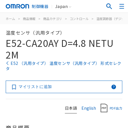
制御機器
Japan
ホーム
>
商品情報
>
商品カテゴリ
>
コントロール
>
温度調節器（デジタル
温度センサ（汎用タイプ）
E52-CA20AY D=4.8 NETU
2M
E52 （汎用タイプ） 温度センサ（汎用タイプ） 形式セレク
タ
マイリストに追加
日本語
English
PDF出力
商品概要