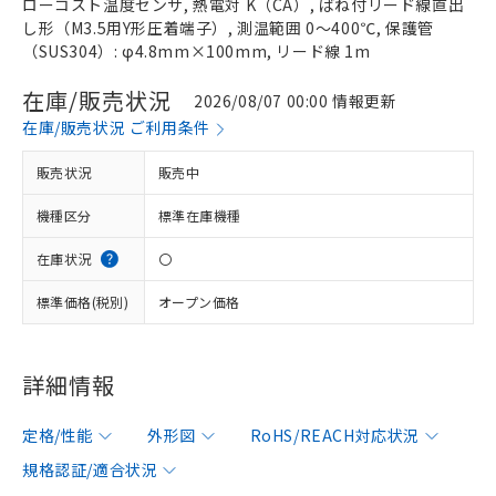
ローコスト温度センサ, 熱電対 K（CA）, ばね付リード線直出
し形（M3.5用Y形圧着端子）, 測温範囲 0～400℃, 保護管
（SUS304）: φ4.8mm×100mm, リード線 1m
在庫/販売状況
2026/08/07 00:00 情報更新
在庫/販売状況 ご利用条件
販売状況
販売中
機種区分
標準在庫機種
在庫状況
〇
標準価格(税別)
オープン価格
詳細情報
定格/性能
外形図
RoHS/REACH対応状況
規格認証/適合状況