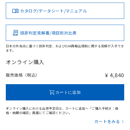
法に輸出するおそれがある場合は、取
ビス）をご利用いただくには、I-Web
白
情報を公開していない機種
及ぼさない年数を意味します。
り引きをいたしません。
メンバーズにご登録されている必要が
カタログ/データシート/マニュアル
対応済み
「－」：未確認です。当社販売部門へお問
あります。
い合わせください。
LR型式承認
DNV型式承認
BV型式承認
KR型式承
お客様が当ウェブサイト上で当社にご
※3 非含有証明書ダウンロード
（イギリス
（ノルウェー
（フランス
（韓国
登録された部品リストについて、当社
船舶規格）
船舶規格）
船舶規格）
船舶規格
中国 RoHS
注意事項・凡例
該非判定見解書/項目別対比表
および当社の共同利用者が、当社の製
下記の非含有証明書をダウンロードするこ
品・サービスに関するお客様との取
No
No
No
No
とができます。
合意する
キャンセル
引・商談に必要な範囲で利用すること
日本の外為法に基づく該非判定、およびEAR再輸出規制に関する見解が入手でき
ます。
中国 RoHS表
※1 ※2
をご了承ください。
EU RoHS指令（10物質）の非含有証明書
※当社の共同利用者とは、
"個人情報
オンライン購入
51物質の非含有証明書（当社基準）
この製品の規格認証/適合状況ページへ
Pb
Hg
Cd
Cr(VI)
の共同利用に関して"
の「1.共同利
※本証明書は発行日時点で非含有を証明す
その他の認証はこちらのページからご検索ください
用者の範囲」に記載されている法人を
るもので、過去に遡って非含有を証明する
¥ 4,840
販売価格（税込）
指します。
O
O
O
O
ものではありません。
また、RoHS指令のフタル酸エステル類４
物質の対応では、対応完了までの期間は出
カートに追加
荷製品に未対応品が混在することから備考
"対応済み"や非含有の記載がされた商品であっても、流通
欄に対応日を記載しておりました。
在庫等で未対応品が混在する可能性があります。
オンライン購入における出荷予定日は、カートに追加～「ご購入手続き：価
既に当社にて対応品への在庫切替を完了
非含有品が必要な際は、弊社営業部門もしくは販売店へお
格・納期の確認」画面にてご確認ください。
していることから、特段のことがない限
問い合わせください。
カートをみる
り、2022年1月12日より割愛しておりま
す。