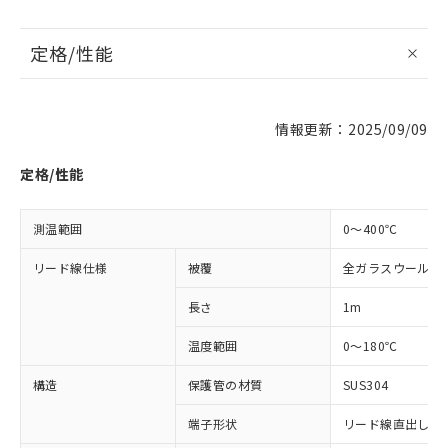
定格/性能
情報更新：2025/09/09
※1 対応状況
定格/性能
対応済み：EU RoHS指令（10物質）の
非含有に対応した製品が提供可能な商品で
測温範囲
0～400℃
す。
対応予定：EU RoHS指令（10物質）の非含
リード線仕様
被覆
全ガラスウール被
ご利用条件
有に対応した製品に切り替える予定のある
商品です。
長さ
1m
対応予定なし：EU RoHS指令（10物質）の
以下の条件をお読みいただき、同意のうえ
温度範囲
0～180℃
非含有に非対応の商品で、対応品を出す予
ご利用ください。
定はありません。
構造
保護管の材質
SUS304
調査・確認中：EU RoHS指令（10物質）の
本サービスは、当社制御機器事業取扱
※1 中国RoHS○×表
非含有の対応状況を調査中または確認中の
商品の当社在庫状況および標準価格
端子形状
リード線直出し形 (
商品です。
(税抜)を提供させていただくもので