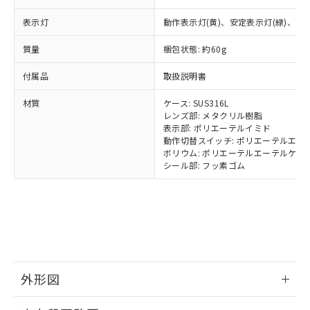
可)を取得するなどの必要な手続きを
六価クロム(Cr(Ⅵ)) 1000ppm以下、ポリ臭化ビフェニル
ム) : 100ppm、
準価格とは異なる場合があることをご
類(PBB) 1000ppm以下、ポリ臭化ジフェニルエーテル類
Cr(Ⅵ)(六価クロム) : 1000ppm、 PBBs(ポリ臭化ビフェ
とります。
表示灯
了承ください。
動作表示灯(黄)、安定表示灯(緑)、電源
(PBDE) 1000ppm以下、フタル酸ビス(2-エチルヘキシ
○
一定数以上の在庫あり
ニル類) : 1000ppm、 PBDEs(ポリ臭化ジフェニルエーテ
当社は規制貨物を破棄する場合は、完
ル) (DEHP)(別名：DOP) 1000ppm以下、フタル酸ブチ
正式な納期状況および標準価格はお客
ル類) : 1000ppm、
ルベンジル（BBP） 1000ppm以下、フタル酸ジブチル
全に破砕するなど、違法に輸出されな
DBP(フタル酸ジブチル) : 1000ppm、 DIBP(フタル酸ジ
質量
梱包状態: 約60g
様のお取引先、またはお客様担当のオ
（DBP） 1000ppm以下、フタル酸ジイソブチル
イソブチル) : 1000ppm、 BBP(フタル酸ブチルベンジ
△
一定数には満たないが在庫あり
いよう必要な手段を講じます。
ムロン制御機器販売店・当社販売員に
(DIBP) 1000ppm以下
ル) : 1000ppm、
付属品
当社は貴社製品を、核兵器、ミサイ
取扱説明書
但し、RoHS指令で産業用監視および制御機器に対する
DEHP(フタル酸ビス(2-エチルヘキシル)) : 1000ppm
ご相談ください。
適用除外項目は除く。
ル、化学兵器、生物兵器またはその他
－
在庫なし(最新の在庫状況につ
オムロン制御機器販売店や当社販売拠
フタル酸エステル類の４物質については閾値を超える意
材質
ケース: SUS316L
武器並びにこれらの製造装置等に一切
いては、お客様のお取引先、ま
図的な使用がないことを確認しています。
点は「
販売ネットワーク
」をご確認
レンズ部: メタクリル樹脂
※2 環境保護使用期限
使用いたしません。
たはお客様担当のオムロン制御
ください。
表示部: ポリエーテルイミド
当社は、貴社製品を第三者に販売する
機器販売店・当社販売員にご確
在庫状況および標準価格結果を当社の
動作切替スイッチ: ポリエーテルエー
※2 対応予定月
「ｅ」：有害物質（10物質）のすべてが基
場合は、上記1、2および3の内容を当
認ください)
事前の承諾なく第三者に漏洩または開
ボリウム: ポリエーテルエーテルケト
準値以下であることを示します。
該第三者に通知します。また当社は、
シール部: フッ素ゴム
示しないようお願いします。
部品在庫の切り替え状況などにより、予定
「10」：通常の使用状況下において有害物
販売先および販売に係わる関係者が違
マイパーツ機能（部品リスト作成サー
空
受注生産機種、また在庫状況の
月が前後することがあります。
質が外部に漏えいし、環境に深刻な影響を
法に輸出するおそれがある場合は、取
ビス）をご利用いただくには、I-Web
白
情報を公開していない機種
及ぼさない年数を意味します。
り引きをいたしません。
メンバーズにご登録されている必要が
「－」：未確認です。当社販売部門へお問
あります。
い合わせください。
お客様が当ウェブサイト上で当社にご
※3 非含有証明書ダウンロード
登録された部品リストについて、当社
および当社の共同利用者が、当社の製
外形図
下記の非含有証明書をダウンロードするこ
品・サービスに関するお客様との取
とができます。
合意する
キャンセル
引・商談に必要な範囲で利用すること
情報更新：2025/11/10