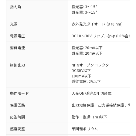
指向角
投光器: 3～15°
受光器: 3～15°
光源
赤外発光ダイオード (870 nm)
電源電圧
DC10～30V リップル(p-p)10%含む
消費電流
投光器: 20mA以下
受光器: 20mA以下
制御出力
NPNオープンコレクタ
DC30V以下
100mA以下
残留電圧: 2V以下
動作モード
入光ON/遮光ON 切替式
保護回路
出力短絡保護、出力逆接続保護、電源
応答時間
動作・復帰: 1ms以下
感度調整
単回転ボリウム
※1 対応状況