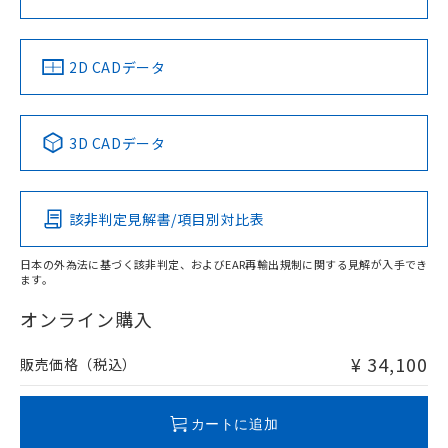
ソフトウェアの使用条件
LR型式承認
DNV型式承認
BV型式承認
KR型式承
（イギリス
（ノルウェー
（フランス
（韓国
船舶規格）
船舶規格）
船舶規格）
船舶規格
中国 RoHS
注意事項・凡例
2D CADデータ
No
No
No
No
中国 RoHS表
※1 ※2
3D CADデータ
この製品の規格認証/適合状況ページへ
Pb
Hg
Cd
Cr(VI)
その他の認証はこちらのページからご検索ください
該非判定見解書/項目別対比表
X
O
O
O
日本の外為法に基づく該非判定、およびEAR再輸出規制に関する見解が入手でき
ます。
"対応済み"や非含有の記載がされた商品であっても、流通
在庫等で未対応品が混在する可能性があります。
オンライン購入
非含有品が必要な際は、弊社営業部門もしくは販売店へお
問い合わせください。
¥ 34,100
販売価格（税込）
この製品のRoHS/REACH対応状況ページへ
カートに追加