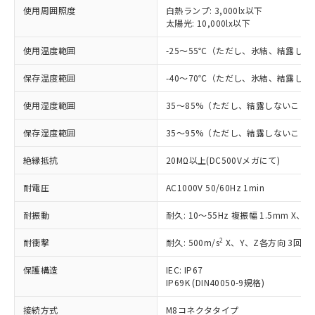
使用周囲照度
白熱ランプ: 3,000lx以下
対応済み：EU RoHS指令（10物質）の
太陽光: 10,000lx以下
非含有に対応した製品が提供可能な商品で
す。
使用温度範囲
-25～55℃（ただし、氷結、結露し
対応予定：EU RoHS指令（10物質）の非含
ご利用条件
保存温度範囲
-40～70℃（ただし、氷結、結露し
有に対応した製品に切り替える予定のある
商品です。
使用湿度範囲
35～85%（ただし、結露しないこと
対応予定なし：EU RoHS指令（10物質）の
以下の条件をお読みいただき、同意のうえ
非含有に非対応の商品で、対応品を出す予
保存湿度範囲
35～95%（ただし、結露しないこと
ご利用ください。
定はありません。
調査・確認中：EU RoHS指令（10物質）の
絶縁抵抗
本サービスは、当社制御機器事業取扱
20MΩ以上(DC500Vメガにて)
※1 中国RoHS○×表
非含有の対応状況を調査中または確認中の
商品の当社在庫状況および標準価格
商品です。
耐電圧
AC1000V 50/60Hz 1min
(税抜)を提供させていただくもので
「○」：最大均質材料含有率が中国RoHSの
非該当品：ライセンス料など無形物で、有
す。
基準値以下であることを示します。
害物質有無と関係のない商品です。
耐振動
耐久: 10～55Hz 複振幅 1.5mm X、
当社制御機器事業取扱商品の中には、
「×」：最大均質材料含有率が中国RoHSの
仕入先様の事情により、非含有部品として
本サービスの対象外となる商品もある
基準値を超えていることを示します。
いたものが、含有品と判明した場合などや
2
耐衝撃
耐久: 500m/s
X、Y、Z各方向 3回
当社は、これら貴社製品のうち、外国
ことをご了承ください。
「－」：未確認です。当社販売部門へお問
むを得ず変更することがあります。
為替および外国貿易法に定める商品
在庫状況および標準価格照会結果は、
い合わせください。
保護構造
IEC: IP67
（以下｢規制貨物等」という）を輸出
記載している更新日時点での社内デー
IP69K (DIN40050-9規格)
*EU RoHS指令（10物質）：
または国外への提供する場合は、日本
記
タに基づき作成されるものであり、閲
説明
鉛(Pb) 1000ppm以下、 水銀(Hg) 1000ppm以下、 カド
*中国RoHS10物質の基準値 (GB/T26572)：
国政府の輸出許可(または役務取引許
号
覧された時点での実際の在庫および標
ミウム(Cd) 100ppm以下、
接続方式
M8コネクタタイプ
Pb(鉛) :1000ppm、 Hg(水銀) : 1000ppm、 Cd(カドミウ