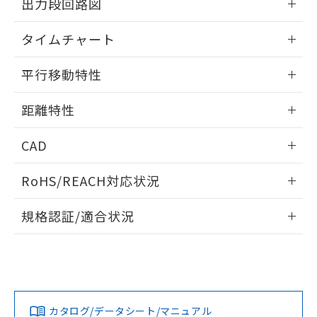
出力段回路図
をご了承ください。
EU RoHS指令（10物質）の非含有証明書
※当社の共同利用者とは、
"個人情報
51物質の非含有証明書（当社基準）
情報更新：2025/11/10
の共同利用に関して"
の「1.共同利
タイムチャート
※本証明書は発行日時点で非含有を証明す
用者の範囲」に記載されている法人を
るもので、過去に遡って非含有を証明する
指します。
情報更新：2025/11/10
平行移動特性
ものではありません。
また、RoHS指令のフタル酸エステル類４
情報更新：2025/11/10
物質の対応では、対応完了までの期間は出
距離特性
荷製品に未対応品が混在することから備考
欄に対応日を記載しておりました。
情報更新：2025/11/10
CAD
既に当社にて対応品への在庫切替を完了
していることから、特段のことがない限
受光出力-距離特性
ログイン/会員登録いただくと、CADデータをダウンロー
り、2022年1月12日より割愛しておりま
RoHS/REACH対応状況
ドすることができます。
す。
情報更新：2026/7/29
規格認証/適合状況
ログイン/会員登録
EU RoHS
注意事項・凡例
UL認証
CSA認証
CEマーキング
No
No
Yes
対応状況
対応予定月
※1
※2
ダウンロードデータをご利用いただく前に、以下を必ずお読
みください。
カタログ/データシート/マニュアル
対応済み