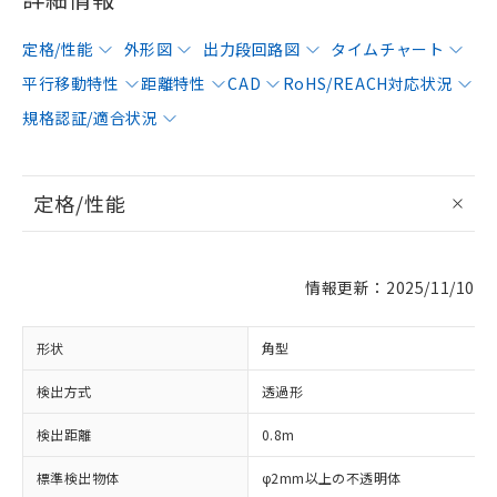
定格/性能
外形図
出力段回路図
タイムチャート
平行移動特性
距離特性
CAD
RoHS/REACH対応状況
規格認証/適合状況
定格/性能
情報更新：2025/11/10
形状
角型
検出方式
透過形
検出距離
0.8m
標準検出物体
φ2mm以上の不透明体