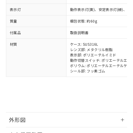
可)を取得するなどの必要な手続きを
六価クロム(Cr(Ⅵ)) 1000ppm以下、ポリ臭化ビフェニル
ム) : 100ppm、
準価格とは異なる場合があることをご
類(PBB) 1000ppm以下、ポリ臭化ジフェニルエーテル類
Cr(Ⅵ)(六価クロム) : 1000ppm、 PBBs(ポリ臭化ビフェ
とります。
表示灯
了承ください。
動作表示灯(黄)、安定表示灯(緑)、電源
(PBDE) 1000ppm以下、フタル酸ビス(2-エチルヘキシ
○
一定数以上の在庫あり
ニル類) : 1000ppm、 PBDEs(ポリ臭化ジフェニルエーテ
当社は規制貨物を破棄する場合は、完
ル) (DEHP)(別名：DOP) 1000ppm以下、フタル酸ブチ
正式な納期状況および標準価格はお客
ル類) : 1000ppm、
ルベンジル（BBP） 1000ppm以下、フタル酸ジブチル
全に破砕するなど、違法に輸出されな
DBP(フタル酸ジブチル) : 1000ppm、 DIBP(フタル酸ジ
質量
梱包状態: 約60g
様のお取引先、またはお客様担当のオ
（DBP） 1000ppm以下、フタル酸ジイソブチル
イソブチル) : 1000ppm、 BBP(フタル酸ブチルベンジ
△
一定数には満たないが在庫あり
いよう必要な手段を講じます。
ムロン制御機器販売店・当社販売員に
(DIBP) 1000ppm以下
ル) : 1000ppm、
付属品
当社は貴社製品を、核兵器、ミサイ
取扱説明書
但し、RoHS指令で産業用監視および制御機器に対する
DEHP(フタル酸ビス(2-エチルヘキシル)) : 1000ppm
ご相談ください。
適用除外項目は除く。
ル、化学兵器、生物兵器またはその他
－
在庫なし(最新の在庫状況につ
オムロン制御機器販売店や当社販売拠
フタル酸エステル類の４物質については閾値を超える意
材質
ケース: SUS316L
武器並びにこれらの製造装置等に一切
いては、お客様のお取引先、ま
図的な使用がないことを確認しています。
点は「
販売ネットワーク
」をご確認
レンズ部: メタクリル樹脂
※2 環境保護使用期限
使用いたしません。
たはお客様担当のオムロン制御
ください。
表示部: ポリエーテルイミド
当社は、貴社製品を第三者に販売する
機器販売店・当社販売員にご確
在庫状況および標準価格結果を当社の
動作切替スイッチ: ポリエーテルエー
※2 対応予定月
「ｅ」：有害物質（10物質）のすべてが基
場合は、上記1、2および3の内容を当
認ください)
事前の承諾なく第三者に漏洩または開
ボリウム: ポリエーテルエーテルケト
準値以下であることを示します。
該第三者に通知します。また当社は、
シール部: フッ素ゴム
示しないようお願いします。
部品在庫の切り替え状況などにより、予定
「10」：通常の使用状況下において有害物
販売先および販売に係わる関係者が違
マイパーツ機能（部品リスト作成サー
空
受注生産機種、また在庫状況の
月が前後することがあります。
質が外部に漏えいし、環境に深刻な影響を
法に輸出するおそれがある場合は、取
ビス）をご利用いただくには、I-Web
白
情報を公開していない機種
及ぼさない年数を意味します。
り引きをいたしません。
メンバーズにご登録されている必要が
「－」：未確認です。当社販売部門へお問
あります。
い合わせください。
お客様が当ウェブサイト上で当社にご
※3 非含有証明書ダウンロード
登録された部品リストについて、当社
および当社の共同利用者が、当社の製
外形図
下記の非含有証明書をダウンロードするこ
品・サービスに関するお客様との取
とができます。
合意する
キャンセル
引・商談に必要な範囲で利用すること
情報更新：2025/11/10