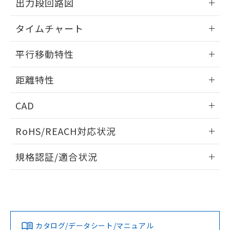
出力段回路図
をご了承ください。
EU RoHS指令（10物質）の非含有証明書
※当社の共同利用者とは、
"個人情報
51物質の非含有証明書（当社基準）
情報更新：2025/11/10
の共同利用に関して"
の「1.共同利
タイムチャート
※本証明書は発行日時点で非含有を証明す
用者の範囲」に記載されている法人を
るもので、過去に遡って非含有を証明する
指します。
情報更新：2025/11/10
平行移動特性
ものではありません。
また、RoHS指令のフタル酸エステル類４
情報更新：2025/11/10
物質の対応では、対応完了までの期間は出
距離特性
荷製品に未対応品が混在することから備考
欄に対応日を記載しておりました。
情報更新：2025/11/10
CAD
既に当社にて対応品への在庫切替を完了
していることから、特段のことがない限
受光出力-距離特性
ログイン/会員登録いただくと、CADデータをダウンロー
り、2022年1月12日より割愛しておりま
RoHS/REACH対応状況
ドすることができます。
す。
情報更新：2026/7/29
規格認証/適合状況
ログイン/会員登録
EU RoHS
注意事項・凡例
UL認証
CSA認証
CEマーキング
No
No
Yes
対応状況
対応予定月
※1
※2
ダウンロードデータをご利用いただく前に、以下を必ずお読
みください。
カタログ/データシート/マニュアル
対応済み