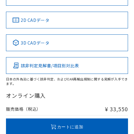
ソフトウェアの使用条件
LR型式承認
DNV型式承認
BV型式承認
KR型式承
（イギリス
（ノルウェー
（フランス
（韓国
船舶規格）
船舶規格）
船舶規格）
船舶規格
中国 RoHS
注意事項・凡例
2D CADデータ
No
No
No
No
中国 RoHS表
※1 ※2
3D CADデータ
この製品の規格認証/適合状況ページへ
Pb
Hg
Cd
Cr(VI)
その他の認証はこちらのページからご検索ください
該非判定見解書/項目別対比表
X
O
O
O
日本の外為法に基づく該非判定、およびEAR再輸出規制に関する見解が入手でき
ます。
"対応済み"や非含有の記載がされた商品であっても、流通
在庫等で未対応品が混在する可能性があります。
オンライン購入
非含有品が必要な際は、弊社営業部門もしくは販売店へお
問い合わせください。
¥ 33,550
販売価格（税込）
この製品のRoHS/REACH対応状況ページへ
カートに追加