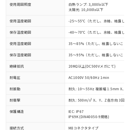
使用周囲照度
白熱ランプ: 3,000lx以下
対応済み：EU RoHS指令（10物質）の
太陽光: 10,000lx以下
非含有に対応した製品が提供可能な商品で
す。
使用温度範囲
-25～55℃（ただし、氷結、結露し
対応予定：EU RoHS指令（10物質）の非含
ご利用条件
保存温度範囲
-40～70℃（ただし、氷結、結露し
有に対応した製品に切り替える予定のある
商品です。
使用湿度範囲
35～85%（ただし、結露しないこと
対応予定なし：EU RoHS指令（10物質）の
以下の条件をお読みいただき、同意のうえ
非含有に非対応の商品で、対応品を出す予
保存湿度範囲
35～95%（ただし、結露しないこと
ご利用ください。
定はありません。
調査・確認中：EU RoHS指令（10物質）の
絶縁抵抗
本サービスは、当社制御機器事業取扱
20MΩ以上(DC500Vメガにて)
※1 中国RoHS○×表
非含有の対応状況を調査中または確認中の
商品の当社在庫状況および標準価格
商品です。
耐電圧
AC1000V 50/60Hz 1min
(税抜)を提供させていただくもので
「○」：最大均質材料含有率が中国RoHSの
非該当品：ライセンス料など無形物で、有
す。
基準値以下であることを示します。
害物質有無と関係のない商品です。
耐振動
耐久: 10～55Hz 複振幅 1.5mm X、
当社制御機器事業取扱商品の中には、
「×」：最大均質材料含有率が中国RoHSの
仕入先様の事情により、非含有部品として
本サービスの対象外となる商品もある
基準値を超えていることを示します。
いたものが、含有品と判明した場合などや
2
耐衝撃
耐久: 500m/s
X、Y、Z各方向 3回
当社は、これら貴社製品のうち、外国
ことをご了承ください。
「－」：未確認です。当社販売部門へお問
むを得ず変更することがあります。
為替および外国貿易法に定める商品
在庫状況および標準価格照会結果は、
い合わせください。
保護構造
IEC: IP67
（以下｢規制貨物等」という）を輸出
記載している更新日時点での社内デー
IP69K (DIN40050-9規格)
*EU RoHS指令（10物質）：
または国外への提供する場合は、日本
記
タに基づき作成されるものであり、閲
説明
鉛(Pb) 1000ppm以下、 水銀(Hg) 1000ppm以下、 カド
*中国RoHS10物質の基準値 (GB/T26572)：
国政府の輸出許可(または役務取引許
号
覧された時点での実際の在庫および標
ミウム(Cd) 100ppm以下、
接続方式
M8コネクタタイプ
Pb(鉛) :1000ppm、 Hg(水銀) : 1000ppm、 Cd(カドミウ