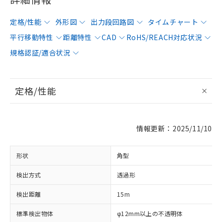
定格/性能
外形図
出力段回路図
タイムチャート
平行移動特性
距離特性
CAD
RoHS/REACH対応状況
規格認証/適合状況
定格/性能
情報更新：2025/11/10
形状
角型
検出方式
透過形
検出距離
15m
標準検出物体
φ12mm以上の不透明体