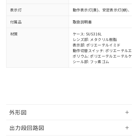
類(PBB) 1000ppm以下、ポリ臭化ジフェニルエーテル類
Cr(Ⅵ)(六価クロム) : 1000ppm、 PBBs(ポリ臭化ビフェ
とります。
了承ください。
(PBDE) 1000ppm以下、フタル酸ビス(2-エチルヘキシ
○
一定数以上の在庫あり
ニル類) : 1000ppm、 PBDEs(ポリ臭化ジフェニルエーテ
当社は規制貨物を破棄する場合は、完
ル) (DEHP)(別名：DOP) 1000ppm以下、フタル酸ブチ
表示灯
動作表示灯(黄)、安定表示灯(緑)、電源
正式な納期状況および標準価格はお客
ル類) : 1000ppm、
ルベンジル（BBP） 1000ppm以下、フタル酸ジブチル
全に破砕するなど、違法に輸出されな
DBP(フタル酸ジブチル) : 1000ppm、 DIBP(フタル酸ジ
様のお取引先、またはお客様担当のオ
（DBP） 1000ppm以下、フタル酸ジイソブチル
イソブチル) : 1000ppm、 BBP(フタル酸ブチルベンジ
△
一定数には満たないが在庫あり
いよう必要な手段を講じます。
付属品
取扱説明書
ムロン制御機器販売店・当社販売員に
(DIBP) 1000ppm以下
ル) : 1000ppm、
当社は貴社製品を、核兵器、ミサイ
但し、RoHS指令で産業用監視および制御機器に対する
DEHP(フタル酸ビス(2-エチルヘキシル)) : 1000ppm
ご相談ください。
適用除外項目は除く。
材質
ケース: SUS316L
ル、化学兵器、生物兵器またはその他
－
在庫なし(最新の在庫状況につ
オムロン制御機器販売店や当社販売拠
フタル酸エステル類の４物質については閾値を超える意
レンズ部: メタクリル樹脂
武器並びにこれらの製造装置等に一切
いては、お客様のお取引先、ま
図的な使用がないことを確認しています。
点は「
販売ネットワーク
」をご確認
表示部: ポリエーテルイミド
※2 環境保護使用期限
使用いたしません。
たはお客様担当のオムロン制御
ください。
動作切替スイッチ: ポリエーテルエー
当社は、貴社製品を第三者に販売する
機器販売店・当社販売員にご確
在庫状況および標準価格結果を当社の
ボリウム: ポリエーテルエーテルケト
※2 対応予定月
「ｅ」：有害物質（10物質）のすべてが基
場合は、上記1、2および3の内容を当
認ください)
シール部: フッ素ゴム
事前の承諾なく第三者に漏洩または開
準値以下であることを示します。
該第三者に通知します。また当社は、
示しないようお願いします。
部品在庫の切り替え状況などにより、予定
「10」：通常の使用状況下において有害物
販売先および販売に係わる関係者が違
マイパーツ機能（部品リスト作成サー
空
受注生産機種、また在庫状況の
月が前後することがあります。
質が外部に漏えいし、環境に深刻な影響を
法に輸出するおそれがある場合は、取
ビス）をご利用いただくには、I-Web
白
情報を公開していない機種
及ぼさない年数を意味します。
り引きをいたしません。
メンバーズにご登録されている必要が
「－」：未確認です。当社販売部門へお問
あります。
い合わせください。
お客様が当ウェブサイト上で当社にご
※3 非含有証明書ダウンロード
登録された部品リストについて、当社
外形図
および当社の共同利用者が、当社の製
下記の非含有証明書をダウンロードするこ
品・サービスに関するお客様との取
情報更新：2025/11/10
とができます。
出力段回路図
合意する
キャンセル
引・商談に必要な範囲で利用すること
をご了承ください。
EU RoHS指令（10物質）の非含有証明書