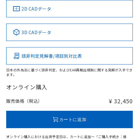
（イギリス
（ノルウェー
（フランス
（韓国
船舶規格）
船舶規格）
船舶規格）
船舶規格
中国 RoHS
注意事項・凡例
2D CADデータ
No
No
No
No
中国 RoHS表
※1 ※2
3D CADデータ
この製品の規格認証/適合状況ページへ
Pb
Hg
Cd
Cr(VI)
その他の認証はこちらのページからご検索ください
該非判定見解書/項目別対比表
X
O
O
O
日本の外為法に基づく該非判定、およびEAR再輸出規制に関する見解が入手でき
ます。
"対応済み"や非含有の記載がされた商品であっても、流通
在庫等で未対応品が混在する可能性があります。
オンライン購入
非含有品が必要な際は、弊社営業部門もしくは販売店へお
問い合わせください。
¥ 32,450
販売価格（税込）
この製品のRoHS/REACH対応状況ページへ
カートに追加
オンライン購入における出荷予定日は、カートに追加～「ご購入手続き：価