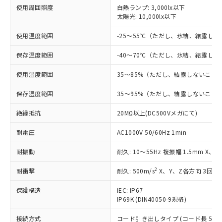
対応済み：EU RoHS指令（10物質）の
使用周囲照度
白熱ランプ: 3,000lx以下
非含有に対応した製品が提供可能な商品で
太陽光: 10,000lx以下
す。
使用温度範囲
-25～55℃（ただし、氷結、結露し
対応予定：EU RoHS指令（10物質）の非含
ご利用条件
有に対応した製品に切り替える予定のある
保存温度範囲
-40～70℃（ただし、氷結、結露し
商品です。
対応予定なし：EU RoHS指令（10物質）の
使用湿度範囲
35～85%（ただし、結露しないこと
以下の条件をお読みいただき、同意のうえ
非含有に非対応の商品で、対応品を出す予
ご利用ください。
定はありません。
保存湿度範囲
35～95%（ただし、結露しないこと
調査・確認中：EU RoHS指令（10物質）の
本サービスは、当社制御機器事業取扱
※1 中国RoHS○×表
非含有の対応状況を調査中または確認中の
絶縁抵抗
20MΩ以上(DC500Vメガにて)
商品の当社在庫状況および標準価格
商品です。
(税抜)を提供させていただくもので
「○」：最大均質材料含有率が中国RoHSの
非該当品：ライセンス料など無形物で、有
耐電圧
AC1000V 50/60Hz 1min
す。
基準値以下であることを示します。
害物質有無と関係のない商品です。
当社制御機器事業取扱商品の中には、
「×」：最大均質材料含有率が中国RoHSの
仕入先様の事情により、非含有部品として
耐振動
耐久: 10～55Hz 複振幅 1.5mm X、
本サービスの対象外となる商品もある
基準値を超えていることを示します。
いたものが、含有品と判明した場合などや
当社は、これら貴社製品のうち、外国
ことをご了承ください。
「－」：未確認です。当社販売部門へお問
2
耐衝撃
耐久: 500m/s
X、Y、Z各方向 3回
むを得ず変更することがあります。
為替および外国貿易法に定める商品
在庫状況および標準価格照会結果は、
い合わせください。
（以下｢規制貨物等」という）を輸出
記載している更新日時点での社内デー
保護構造
IEC: IP67
*EU RoHS指令（10物質）：
または国外への提供する場合は、日本
記
タに基づき作成されるものであり、閲
説明
IP69K (DIN40050-9規格)
鉛(Pb) 1000ppm以下、 水銀(Hg) 1000ppm以下、 カド
*中国RoHS10物質の基準値 (GB/T26572)：
国政府の輸出許可(または役務取引許
号
覧された時点での実際の在庫および標
ミウム(Cd) 100ppm以下、
Pb(鉛) :1000ppm、 Hg(水銀) : 1000ppm、 Cd(カドミウ
可)を取得するなどの必要な手続きを
六価クロム(Cr(Ⅵ)) 1000ppm以下、ポリ臭化ビフェニル
ム) : 100ppm、
準価格とは異なる場合があることをご
接続方式
コード引き出しタイプ (コード長 5m)