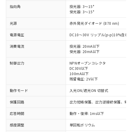
指向角
投光器: 3～15°
受光器: 3～15°
光源
赤外発光ダイオード (870 nm)
電源電圧
DC10～30V リップル(p-p)10%含む
消費電流
投光器: 20mA以下
受光器: 20mA以下
制御出力
NPNオープンコレクタ
DC30V以下
100mA以下
残留電圧: 2V以下
動作モード
入光ON/遮光ON 切替式
保護回路
出力短絡保護、出力逆接続保護、電源
応答時間
動作・復帰: 1ms以下
※1 対応状況
感度調整
単回転ボリウム