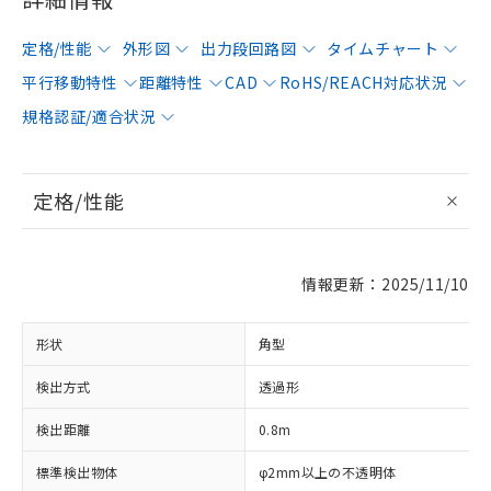
定格/性能
外形図
出力段回路図
タイムチャート
平行移動特性
距離特性
CAD
RoHS/REACH対応状況
規格認証/適合状況
定格/性能
情報更新：2025/11/10
形状
角型
検出方式
透過形
検出距離
0.8m
標準検出物体
φ2mm以上の不透明体