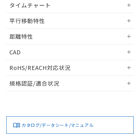
情報更新：2025/11/10
※当社の共同利用者とは、
"個人情報
タイムチャート
51物質の非含有証明書（当社基準）
の共同利用に関して"
の「1.共同利
※本証明書は発行日時点で非含有を証明す
用者の範囲」に記載されている法人を
情報更新：2025/11/10
るもので、過去に遡って非含有を証明する
平行移動特性
指します。
ものではありません。
情報更新：2025/11/10
また、RoHS指令のフタル酸エステル類４
距離特性
物質の対応では、対応完了までの期間は出
荷製品に未対応品が混在することから備考
情報更新：2025/11/10
CAD
欄に対応日を記載しておりました。
既に当社にて対応品への在庫切替を完了
受光出力-距離特性
ログイン/会員登録いただくと、CADデータをダウンロー
していることから、特段のことがない限
RoHS/REACH対応状況
ドすることができます。
り、2022年1月12日より割愛しておりま
す。
情報更新：2026/7/29
規格認証/適合状況
ログイン/会員登録
EU RoHS
注意事項・凡例
UL認証
CSA認証
CEマーキング
No
No
Yes
対応状況
対応予定月
※1
※2
ダウンロードデータをご利用いただく前に、以下を必ずお読
みください。
カタログ/データシート/マニュアル
対応済み
ソフトウェアの使用条件
LR型式承認
DNV型式承認
BV型式承認
KR型式承