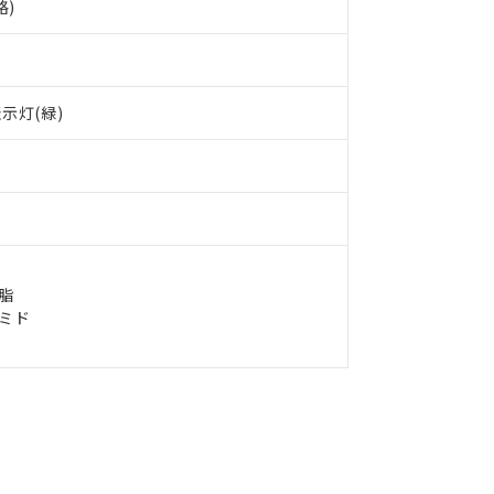
品への在庫切替を完了していることから、特段のことがない限り、20
格)
す。
示灯(緑)
脂
イミド