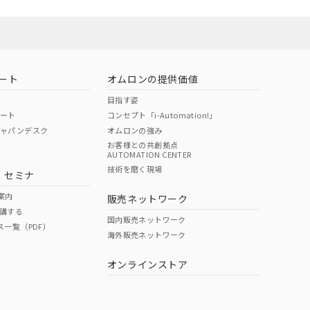
ート
オムロンの提供価値
目指す姿
ポート
コンセプト「i-Automation!」
ジャパンデスク
オムロンの強み
お客様との共創拠点
AUTOMATION CENTER
DIBP
BBP
DEHP
環境保護
技術を磨く現場
・セミナ
状況ページへ
使用期限
検索ください
案内
販売ネットワーク
講する
O
O
O
10
国内販売ネットワーク
ス一覧（PDF）
海外販売ネットワーク
オンラインストア