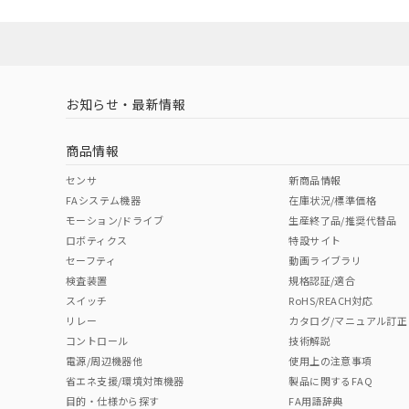
No
No
Yes
対応状況
対応予定月
※1
※2
ソフトウェアの使用条件
対応済み
LR型式承認
DNV型式承認
BV型式承認
KR
（イギリス
（ノルウェー
（フランス
（
お知らせ・最新情報
中国 RoHS
注意事項・凡例
船舶規格）
船舶規格）
船舶規格）
船
商品情報
No
No
No
No
中国 RoHS表
※1 ※2
センサ
新商品情報
FAシステム機器
在庫状況/標準価格
Pb
Hg
Cd
Cr(V
モーション/ドライブ
生産終了品/推奨代替品
ロボティクス
特設サイト
セーフティ
動画ライブラリ
検査装置
規格認証/適合
X
O
O
O
スイッチ
RoHS/REACH対応
リレー
カタログ/マニュアル訂正
コントロール
技術解説
"対応済み"や非含有の記載がされた商品であっても、流通
電源/周辺機器他
使用上の注意事項
非含有品が必要な際は、弊社営業部門もしくは販売店へお
省エネ支援/環境対策機器
製品に関するFAQ
目的・仕様から探す
FA用語辞典