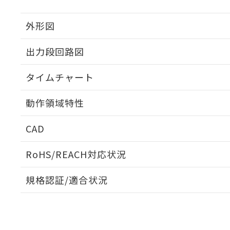
外形図
出力段回路図
タイムチャート
動作領域特性
CAD
ログイン/会員登録いただくと、CADデータをダウンロ
RoHS/REACH対応状況
規格認証/適合状況
EU RoHS
注意事項・凡例
UL認証
CSA認証
CEマーキング
ダウンロードデータをご利用いただく前に、以下を必ずお読