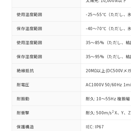
太陽光: 10,000lx以下
鉛(Pb) 1000ppm以下、
くものです。
う）を輸出ま
記
説明
六価クロム(Cr(Ⅵ)) 1
当社制御機器
などの必要な
フタル酸ビス(2-エチルヘ
号
*中国RoHS10物質の基準値 
ル（DBP） 1000ppm
在庫状況およ
使用温度範囲
-25～55℃（ただし
当社は規制貨
Pb(鉛) :1000ppm、 Hg
但し、RoHS指令で産
のであり、閲
ます。
Cr(Ⅵ)(六価クロム) : 
フタル酸エステル類の４
○
一定数以
DBP(フタル酸ジブチル) :
い。
当社は貴社製
保存温度範囲
-40～70℃（ただし
DEHP(フタル酸ビス(2-エ
正式な納期状
置等に一切使
当社販売員に
※2 対応予定月
△
一定数に
当社は、貴社
使用湿度範囲
35～85%（ただし、
オムロン制御
また当社は、
※2 環境保護使
在庫状況およ
部品在庫の切り替
たしません。
－
在庫なし
保存湿度範囲
35～95%（ただし、
す。
「ｅ」：有害物質
機器販売
マイパーツ機
「10」：通常の
ている必要が
絶縁抵抗
20MΩ以上(DC500Vメ
味します。
空
受注生産
お客様が当ウ
※3 非含有証明
「－」：未確認で
白
が、当社の製
耐電圧
AC1000V 50/60Hz 1m
さい。
下記の非含有証明
※当社の共同
耐振動
耐久: 10～55Hz 複振幅
いる法人を指
EU RoHS指令（
51物質の非含有証
2
耐衝撃
耐久: 500m/s
X、Y、Z
※本証明書は発行
また、RoHS指
混在することから
保護構造
IEC: IP67