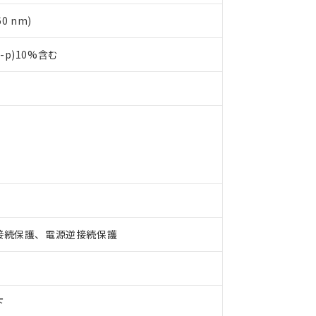
0 nm)
p-p)10%含む
 RoHS指令（10物質）の非含有に対応した製品が提供可能な商品です
oHS指令（10物質）の非含有に対応した製品に切り替える予定のある
 RoHS指令（10物質）の非含有に非対応の商品で、対応品を出す予
 RoHS指令（10物質）の非含有の対応状況を調査中または確認中の
接続保護、電源逆接続保護
ンス料など無形物で、有害物質有無と関係のない商品です。
○×表
より、非含有部品としていたものが、含有品と判明した場合などやむ
みいただき、同意のうえご利用ください。
材料含有率が中国RoHSの基準値以下であることを示します。
材料含有率が中国RoHSの基準値を超えていることを示します。
下
、当社制御機器事業取扱商品の当社在庫状況および標準価格(税抜)
ら貴社製品のうち、外国為替および外国貿易法に定める商品（以下｢
質）：
す。当社販売部門へお問い合わせください。