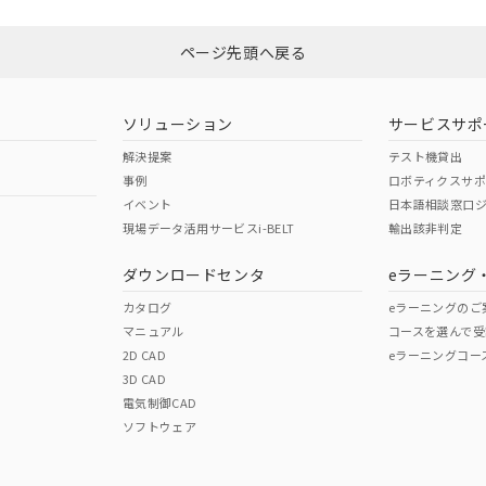
N/A
N/A
非含有証明書
※3
ページ先頭へ戻る
ダウンロードはこちら
型式承認
NK型式承認
ABS型式承認
韓国
（日本
（アメリカ
ソリューション
サービスサポ
舶規格）
船舶規格）
船舶規格）
解決提案
テスト機貸出
事例
ロボティクスサ
No
No
イベント
日本語相談窓口
現場データ活用サービスi-BELT
輸出該非判定
I)
PBBs
PBDEs
DBP
ダウンロードセンタ
eラーニング
この製品の規格認証/適合
その他の認証はこちらのページからご
カタログ
eラーニングのご
マニュアル
コースを選んで受
O
O
O
2D CAD
eラーニングコー
3D CAD
電気制御CAD
在庫等で未対応品が混在する可能性があります。
ソフトウェア
問い合わせください。