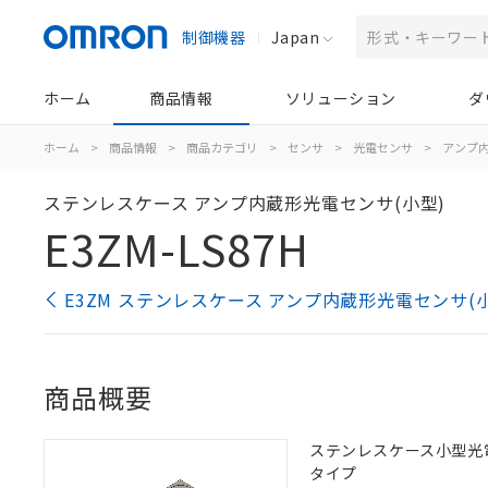
制御機器
Japan
ホーム
商品情報
ソリューション
ダ
ホーム
>
商品情報
>
商品カテゴリ
>
センサ
>
光電センサ
>
アンプ
ステンレスケース アンプ内蔵形光電センサ(小型)
E3ZM-LS87H
E3ZM ステンレスケース アンプ内蔵形光電センサ(
商品概要
ステンレスケース小型光電セ
タイプ