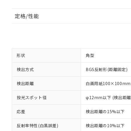
定格/性能
形状
角型
検出方式
BGS反射形(距離固定)
検出距離
白画用紙100×100mm:
投光スポット径
φ12mm以下 (検出距離
応差
検出距離の15%以下
反射率特性(白黒誤差)
検出距離の10%以下