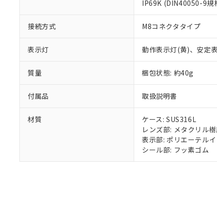
既に当社にて対応
IP69K (DIN40050-9規
り割愛しておりま
接続方式
M8コネクタタイプ
表示灯
動作表示灯(黄)、安定表
質量
梱包状態: 約40g
付属品
取扱説明書
材質
ケース: SUS316L
レンズ部: メタクリル樹
表示部: ポリエーテル
シール部: フッ素ゴム