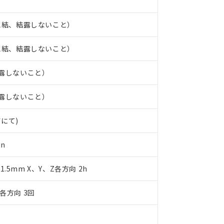
 水銀(Hg) 1000ppm以下、 カドミウム(Cd) 100ppm以下、
たは国外への提供する場合は、日本国政府の輸出許可(または役務取
000ppm以下、ポリ臭化ビフェニル類(PBB) 1000ppm以下、ポリ臭化ジフェニルエーテル類(P
事業取扱商品の中には、本サービスの対象外となる商品もあること
手続きをとります。
キシル) (DEHP)(別名：DOP) 1000ppm以下、フタル酸ブチルベンジル（BBP） 100
(GB/T26572)：
以下、フタル酸ジイソブチル (DIBP) 1000ppm以下
び標準価格照会結果は、記載している更新日時点での社内データに
、氷結、結露しないこと）
物を破棄する場合は、完全に破砕するなど、違法に輸出されないよ
(水銀) : 1000ppm、 Cd(カドミウム) : 100ppm、
業用監視および制御機器に対する適用除外項目は除く。
覧された時点での実際の在庫および標準価格とは異なる場合がある
1000ppm、 PBBs(ポリ臭化ビフェニル類) : 1000ppm、 PBDEs(ポリ臭化ジフェニルエーテル類
物質については閾値を超える意図的な使用がないことを確認しています。
上の在庫あり
 1000ppm、 DIBP(フタル酸ジイソブチル) : 1000ppm、 BBP(フタル酸ブチルベンジル) :
品を、核兵器、ミサイル、化学兵器、生物兵器またはその他武器並
、氷結、結露しないこと）
チルヘキシル)) : 1000ppm
況および標準価格はお客様のお取引先、またはお客様担当のオムロ
用いたしません。
ご相談ください。
は満たないが在庫あり
製品を第三者に販売する場合は、上記1、2および3の内容を当該第
結露しないこと）
機器販売店や当社販売拠点は「
販売ネットワーク
」をご確認くだ
販売先および販売に係わる関係者が違法に輸出するおそれがある場
用期限
び標準価格結果を当社の事前の承諾なく第三者に漏洩または開示し
え状況などにより、予定月が前後することがあります。
(最新の在庫状況については、お客様のお取引先、またはお客様担当
結露しないこと）
（10物質）のすべてが基準値以下であることを示します。
店・当社販売員にご確認ください)
能（部品リスト作成サービス）をご利用いただくには、I-Webメン
使用状況下において有害物質が外部に漏えいし、環境に深刻な影響を
あります。
ガにて)
機種、また在庫状況の情報を公開していない機種
ェブサイト上で当社にご登録された部品リストについて、当社およ
書ダウンロード
す。当社販売部門へお問い合わせください。
品・サービスに関するお客様との取引・商談に必要な範囲で利用す
合意する
キャンセル
in
書をダウンロードすることができます。
利用者とは、
"個人情報の共同利用に関して"
の「1.共同利用者の
 1.5mm X、Y、Z各方向 2h
します。
10物質）の非含有証明書
明書（当社基準）
各方向 3回
日時点で非含有を証明するもので、過去に遡って非含有を証明するも
令のフタル酸エステル類４物質の対応では、対応完了までの期間は出
備考欄に対応日を記載しておりました。