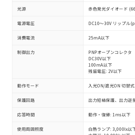
光源
赤色発光ダイオード (66
電源電圧
DC10～30V リップル(
消費電流
25mA以下
制御出力
PNPオープンコレクタ
DC30V以下
100mA以下
※1 対応状況
残留電圧: 2V以下
対応済み：EU
動作モード
入光ON/遮光ON 切替式
対応予定：EU R
対応予定なし：EU
調査・確認中：EU
保護回路
出力短絡保護、出力逆
ご利用条件
非該当品：ライセ
※1 中国RoHS
仕入先様の事情に
応答時間
動作・復帰: 1ms以下
があります。
以下の条件をお読
「○」：最大均質
「×」：最大均質
使用周囲照度
白熱ランプ: 3,000lx以
本サービスは
当社は、これ
*EU RoHS指令（10物
「－」：未確認で