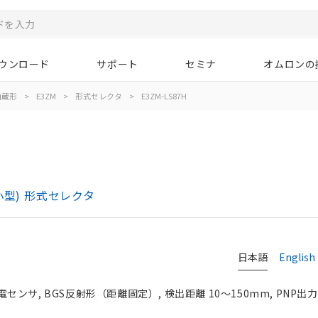
ウンロード
サポート
セミナ
オムロンの
内蔵形
>
E3ZM
>
形式セレクタ
>
E3ZM-LS87H
小型) 形式セレクタ
日本語
English
ンサ, BGS反射形（距離固定）, 検出距離 10～150mm, PNP出力