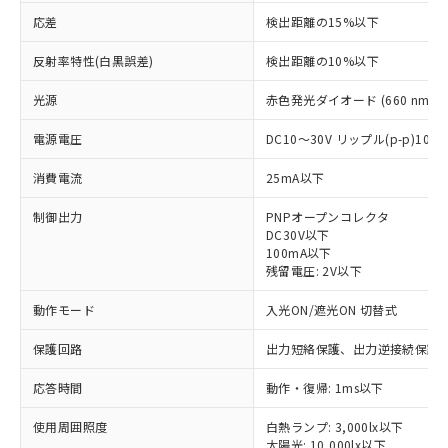
応差
検出距離の15%以下
反射率特性(白黒誤差)
検出距離の10%以下
光源
赤色発光ダイオード (660 nm)
電源電圧
DC10～30V リップル(p-p)10
消費電流
25mA以下
制御出力
PNPオープンコレクタ
DC30V以下
100mA以下
残留電圧: 2V以下
動作モード
入光ON/遮光ON 切替式
保護回路
出力短絡保護、出力逆接続保護
※1 対応状況
応答時間
動作・復帰: 1ms以下
対応済み：EU RoHS指令（10物質）の
非含有に対応した製品が提供可能な商品で
使用周囲照度
白熱ランプ: 3,000lx以下
す。
太陽光: 10,000lx以下