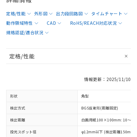
定格/性能
外形図
出力段回路図
タイムチャート
動作領域特性
CAD
RoHS/REACH対応状況
規格認証/適合状況
定格/性能
情報更新：2025/11/10
形状
角型
検出方式
BGS反射形(距離固定)
検出距離
白画用紙100×100mm: 10～15
投光スポット径
φ12mm以下 (検出距離150mm)