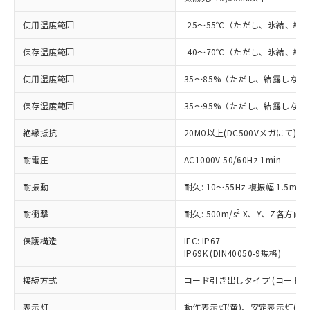
対応予定：EU RoHS指令（10物質）の非含
ご利用条件
有に対応した製品に切り替える予定のある
使用温度範囲
-25～55℃（ただし、氷結、結
商品です。
対応予定なし：EU RoHS指令（10物質）の
保存温度範囲
-40～70℃（ただし、氷結、結
以下の条件をお読みいただき、同意のうえ
非含有に非対応の商品で、対応品を出す予
ご利用ください。
使用湿度範囲
35～85%（ただし、結露しない
定はありません。
調査・確認中：EU RoHS指令（10物質）の
本サービスは、当社制御機器事業取扱
保存湿度範囲
35～95%（ただし、結露しない
※1 中国RoHS○×表
非含有の対応状況を調査中または確認中の
商品の当社在庫状況および標準価格
商品です。
(税抜)を提供させていただくもので
絶縁抵抗
20MΩ以上(DC500Vメガにて)
「○」：最大均質材料含有率が中国RoHSの
非該当品：ライセンス料など無形物で、有
す。
基準値以下であることを示します。
害物質有無と関係のない商品です。
耐電圧
AC1000V 50/60Hz 1min
当社制御機器事業取扱商品の中には、
「×」：最大均質材料含有率が中国RoHSの
仕入先様の事情により、非含有部品として
本サービスの対象外となる商品もある
基準値を超えていることを示します。
いたものが、含有品と判明した場合などや
当社は、これら貴社製品のうち、外国
耐振動
耐久: 10～55Hz 複振幅 1.5mm
ことをご了承ください。
「－」：未確認です。当社販売部門へお問
むを得ず変更することがあります。
為替および外国貿易法に定める商品
在庫状況および標準価格照会結果は、
い合わせください。
2
耐衝撃
耐久: 500m/s
X、Y、Z各方向 
（以下｢規制貨物等」という）を輸出
記載している更新日時点での社内デー
*EU RoHS指令（10物質）：
または国外への提供する場合は、日本
記
タに基づき作成されるものであり、閲
説明
鉛(Pb) 1000ppm以下、 水銀(Hg) 1000ppm以下、 カド
*中国RoHS10物質の基準値 (GB/T26572)：
保護構造
IEC: IP67
国政府の輸出許可(または役務取引許
号
覧された時点での実際の在庫および標
ミウム(Cd) 100ppm以下、
Pb(鉛) :1000ppm、 Hg(水銀) : 1000ppm、 Cd(カドミウ
IP69K (DIN40050-9規格)
可)を取得するなどの必要な手続きを
六価クロム(Cr(Ⅵ)) 1000ppm以下、ポリ臭化ビフェニル
ム) : 100ppm、
準価格とは異なる場合があることをご
類(PBB) 1000ppm以下、ポリ臭化ジフェニルエーテル類
Cr(Ⅵ)(六価クロム) : 1000ppm、 PBBs(ポリ臭化ビフェ
とります。
了承ください。
(PBDE) 1000ppm以下、フタル酸ビス(2-エチルヘキシ
接続方式
コード引き出しタイプ (コード長 
○
一定数以上の在庫あり
ニル類) : 1000ppm、 PBDEs(ポリ臭化ジフェニルエーテ
当社は規制貨物を破棄する場合は、完
ル) (DEHP)(別名：DOP) 1000ppm以下、フタル酸ブチ
正式な納期状況および標準価格はお客
ル類) : 1000ppm、
ルベンジル（BBP） 1000ppm以下、フタル酸ジブチル
全に破砕するなど、違法に輸出されな
DBP(フタル酸ジブチル) : 1000ppm、 DIBP(フタル酸ジ
様のお取引先、またはお客様担当のオ
表示灯
動作表示灯(黄)、安定表示灯(緑)
（DBP） 1000ppm以下、フタル酸ジイソブチル