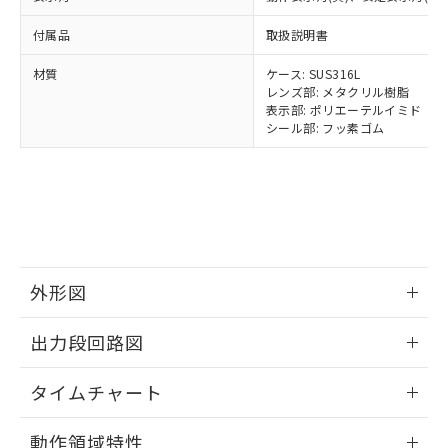
イソブチル) : 1000ppm、 BBP(フタル酸ブチルベンジ
△
一定数には満たないが在庫あり
いよう必要な手段を講じます。
ムロン制御機器販売店・当社販売員に
(DIBP) 1000ppm以下
ル) : 1000ppm、
当社は貴社製品を、核兵器、ミサイ
但し、RoHS指令で産業用監視および制御機器に対する
DEHP(フタル酸ビス(2-エチルヘキシル)) : 1000ppm
付属品
取扱説明書
ご相談ください。
適用除外項目は除く。
ル、化学兵器、生物兵器またはその他
－
在庫なし(最新の在庫状況につ
オムロン制御機器販売店や当社販売拠
フタル酸エステル類の４物質については閾値を超える意
武器並びにこれらの製造装置等に一切
材質
ケース: SUS316L
いては、お客様のお取引先、ま
図的な使用がないことを確認しています。
点は「
販売ネットワーク
」をご確認
※2 環境保護使用期限
レンズ部: メタクリル樹脂
使用いたしません。
たはお客様担当のオムロン制御
ください。
表示部: ポリエーテルイミド
当社は、貴社製品を第三者に販売する
機器販売店・当社販売員にご確
在庫状況および標準価格結果を当社の
シール部: フッ素ゴム
※2 対応予定月
「ｅ」：有害物質（10物質）のすべてが基
場合は、上記1、2および3の内容を当
認ください)
事前の承諾なく第三者に漏洩または開
準値以下であることを示します。
該第三者に通知します。また当社は、
示しないようお願いします。
部品在庫の切り替え状況などにより、予定
「10」：通常の使用状況下において有害物
販売先および販売に係わる関係者が違
マイパーツ機能（部品リスト作成サー
空
受注生産機種、また在庫状況の
月が前後することがあります。
質が外部に漏えいし、環境に深刻な影響を
法に輸出するおそれがある場合は、取
ビス）をご利用いただくには、I-Web
白
情報を公開していない機種
及ぼさない年数を意味します。
り引きをいたしません。
メンバーズにご登録されている必要が
「－」：未確認です。当社販売部門へお問
あります。
い合わせください。
お客様が当ウェブサイト上で当社にご
※3 非含有証明書ダウンロード
登録された部品リストについて、当社
外形図
および当社の共同利用者が、当社の製
下記の非含有証明書をダウンロードするこ
情報更新：2025/11/10
品・サービスに関するお客様との取
出力段回路図
とができます。
合意する
キャンセル
引・商談に必要な範囲で利用すること
をご了承ください。
情報更新：2025/11/10
EU RoHS指令（10物質）の非含有証明書
タイムチャート
※当社の共同利用者とは、
"個人情報
51物質の非含有証明書（当社基準）
の共同利用に関して"
の「1.共同利
※本証明書は発行日時点で非含有を証明す
情報更新：2025/11/10
用者の範囲」に記載されている法人を
動作領域特性