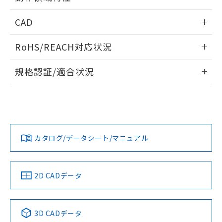
るもので、過去に遡って非含有を証明する
指します。
ものではありません。
情報更新：2025/11/10
CAD
また、RoHS指令のフタル酸エステル類４
物質の対応では、対応完了までの期間は出
ログイン/会員登録いただくと、CADデータをダウンロー
荷製品に未対応品が混在することから備考
RoHS/REACH対応状況
ドすることができます。
欄に対応日を記載しておりました。
既に当社にて対応品への在庫切替を完了
情報更新：2026/7/29
規格認証/適合状況
していることから、特段のことがない限
り、2022年1月12日より割愛しておりま
ログイン/会員登録
EU RoHS
注意事項・凡例
す。
UL認証
CSA認証
CEマーキング
No
No
Yes
対応状況
対応予定月
※1
※2
ダウンロードデータをご利用いただく前に、以下を必ずお読
みください。
カタログ/データシート/マニュアル
対応済み
ソフトウェアの使用条件
LR型式承認
DNV型式承認
BV型式承認
KR型式承
（イギリス
（ノルウェー
（フランス
（韓国
船舶規格）
船舶規格）
船舶規格）
船舶規格
中国 RoHS
注意事項・凡例
2D CADデータ
No
No
No
No
中国 RoHS表
※1 ※2
3D CADデータ