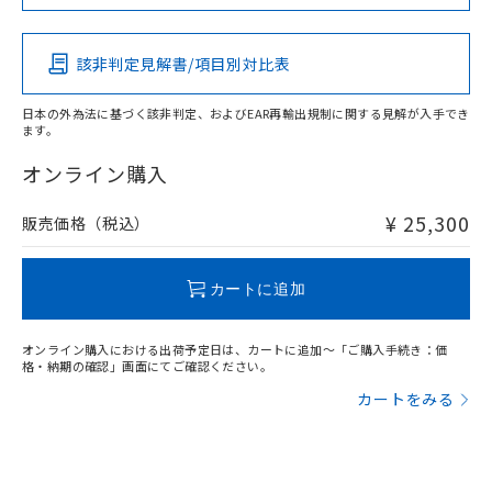
この製品の規格認証/適合状況ページへ
Pb
Hg
Cd
Cr(VI)
その他の認証はこちらのページからご検索ください
該非判定見解書/項目別対比表
X
O
O
O
日本の外為法に基づく該非判定、およびEAR再輸出規制に関する見解が入手でき
ます。
"対応済み"や非含有の記載がされた商品であっても、流通
在庫等で未対応品が混在する可能性があります。
オンライン購入
非含有品が必要な際は、弊社営業部門もしくは販売店へお
問い合わせください。
¥ 25,300
販売価格（税込）
この製品のRoHS/REACH対応状況ページへ
カートに追加
オンライン購入における出荷予定日は、カートに追加～「ご購入手続き：価
格・納期の確認」画面にてご確認ください。
カートをみる